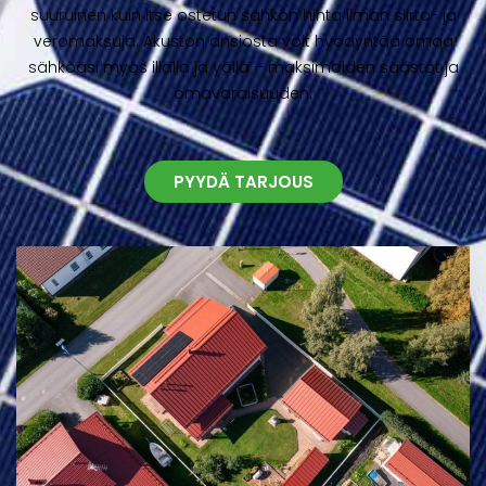
suuruinen kuin itse ostetun sähkön hinta ilman siirto- ja
veromaksuja. Akuston ansiosta voit hyödyntää omaa
sähköäsi myös illalla ja yöllä – maksimoiden säästöt ja
omavaraisuuden.
PYYDÄ TARJOUS