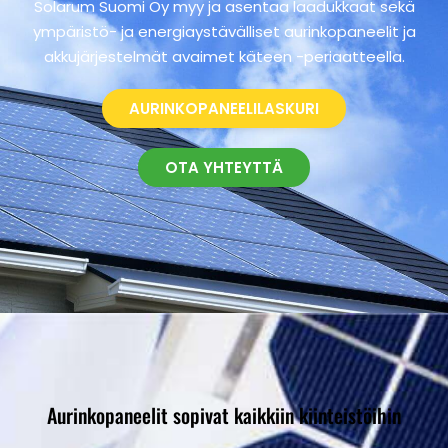
Solarum Suomi Oy myy ja asentaa laadukkaat sekä
ympäristö- ja energiaystävälliset aurinkopaneelit ja
akkujärjestelmät avaimet käteen -periaatteella.
AURINKOPANEELILASKURI
OTA YHTEYTTÄ
Aurinkopaneelit sopivat kaikkiin kiinteistöihin