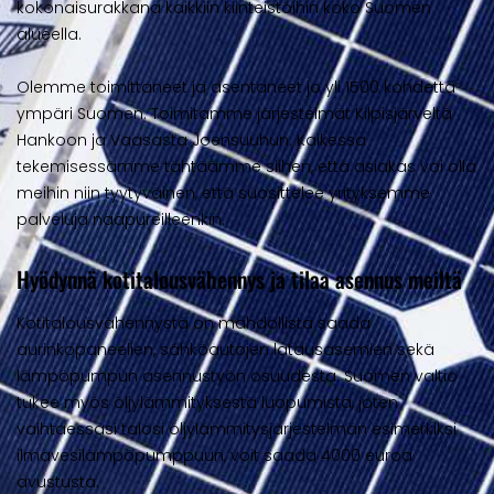
kokonaisurakkana kaikkiin kiinteistöihin koko Suomen
alueella.
Olemme toimittaneet ja asentaneet jo yli 1500 kohdetta
ympäri Suomen
. Toimitamme järjestelmät Kilpisjärveltä
Hankoon ja Vaasasta Joensuuhun. Kaikessa
tekemisessämme tähtäämme siihen, että asiakas voi olla
meihin niin tyytyväinen, että suosittelee yrityksemme
palveluja naapureilleenkin.
Hyödynnä kotitalousvähennys ja tilaa asennus meiltä
Kotitalousvähennystä on mahdollista saada
aurinkopaneelien, sähköautojen latausasemien sekä
lämpöpumpun asennustyön osuudesta. Suomen valtio
tukee myös öljylämmityksestä luopumista, joten
vaihtaessasi talosi öljylämmitysjärjestelmän esimerkiksi
ilmavesilämpöpumppuun, voit saada 4000 euroa
avustusta.