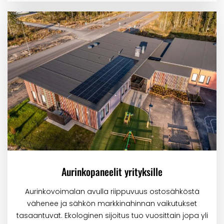
Aurinkopaneelit yrityksille
Aurinkovoimalan avulla riippuvuus ostosähköstä
vähenee ja sähkön markkinahinnan vaikutukset
tasaantuvat. Ekologinen sijoitus tuo vuosittain jopa yli