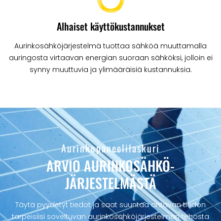
Alhaiset käyttökustannukset
Aurinkosähköjärjestelmä tuottaa sähköä muuttamalla
aurin­gosta virtaavan energian suoraan sähköksi, jolloin ei
synny muuttuvia ja ylimääräisiä kustannuksia.
Aurinkopaneelilaskuri
ARVIO AURINKOSÄHKÖ­
JÄRJESTELMÄSTÄ
Täytä pyydetyt tiedot ja saat suuntaa antavan tiedon
tarpeisiisi soveltuvan aurinkosähköjärjestelmän tehosta