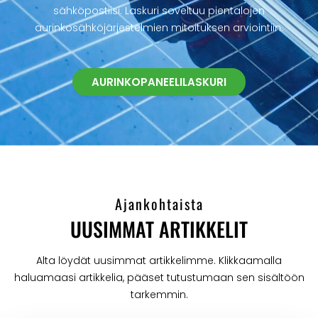
sähköpostiisi. Laskuri soveltuu pientalojen
aurinkosähköjärjestelmien mitoituksen arviointiin.
AURINKOPANEELILASKURI
Ajankohtaista
UUSIMMAT ARTIKKELIT
Alta löydät uusimmat artikkelimme. Klikkaamalla
haluamaasi artikkelia, pääset tutustumaan sen sisältöön
tarkemmin.