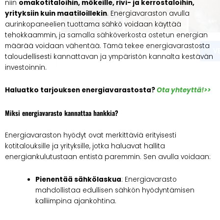
niin
omakotitaloihin, mökeille, rivi- ja kerrostaloihin,
yrityksiin kuin maatiloillekin
. Energiavaraston avulla
aurinkopaneelien tuottama sähkö voidaan käyttää
tehokkaammin, ja samalla sähköverkosta ostetun energian
määrää voidaan vähentää. Tämä tekee energiavarastosta
taloudellisesti kannattavan ja ympäristön kannalta kestävän
investoinnin.
Haluatko tarjouksen energiavarastosta?
Ota yhteyttä!>>
Miksi energiavarasto kannattaa hankkia?
Energiavaraston hyödyt ovat merkittäviä erityisesti
kotitalouksille ja yrityksille, jotka haluavat hallita
energiankulutustaan entistä paremmin. Sen avulla voidaan:
Pienentää sähkölaskua
: Energiavarasto
mahdollistaa edullisen sähkön hyödyntämisen
kalliimpina ajankohtina.