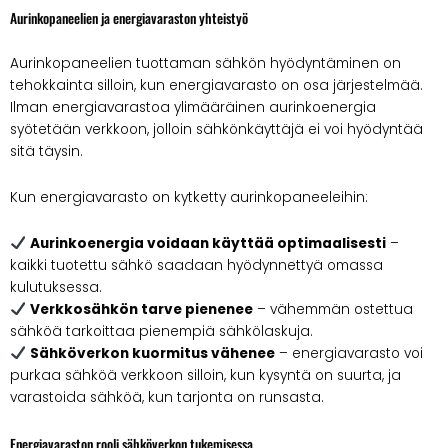
Aurinkopaneelien ja energiavaraston yhteistyö
Aurinkopaneelien tuottaman sähkön hyödyntäminen on
tehokkainta silloin, kun energiavarasto on osa järjestelmää.
Ilman energiavarastoa ylimääräinen aurinkoenergia
syötetään verkkoon, jolloin sähkönkäyttäjä ei voi hyödyntää
sitä täysin.
Kun energiavarasto on kytketty aurinkopaneeleihin:
Aurinkoenergia voidaan käyttää optimaalisesti
–
kaikki tuotettu sähkö saadaan hyödynnettyä omassa
kulutuksessa.
Verkkosähkön tarve pienenee
– vähemmän ostettua
sähköä tarkoittaa pienempiä sähkölaskuja.
Sähköverkon kuormitus vähenee
– energiavarasto voi
purkaa sähköä verkkoon silloin, kun kysyntä on suurta, ja
varastoida sähköä, kun tarjonta on runsasta.
Energiavaraston rooli sähköverkon tukemisessa