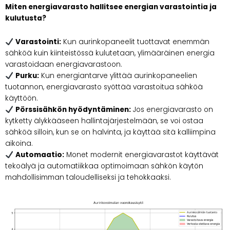
Miten energiavarasto hallitsee energian varastointia ja
kulutusta?
Varastointi:
Kun aurinkopaneelit tuottavat enemmän
sähköä kuin kiinteistössä kulutetaan, ylimääräinen energia
varastoidaan energiavarastoon.
Purku:
Kun energiantarve ylittää aurinkopaneelien
tuotannon, energiavarasto syöttää varastoitua sähköä
käyttöön.
Pörssisähkön hyödyntäminen:
Jos energiavarasto on
kytketty älykkääseen hallintajärjestelmään, se voi ostaa
sähköä silloin, kun se on halvinta, ja käyttää sitä kalliimpina
aikoina.
Automaatio:
Monet modernit energiavarastot käyttävät
tekoälyä ja automatiikkaa optimoimaan sähkön käytön
mahdollisimman taloudelliseksi ja tehokkaaksi.