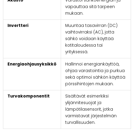
Akusto
Varastoi sähköenergian ja
vapauttaa sitä tarpeen
mukaan.
Invertteri
Muuntaa tasavirran (DC)
vaihtovirraksi (AC), jotta
sähkö voidaan käyttää
kotitaloudessa tai
yrityksessä.
Energiaohjausyksikkö
Hallinnoi energiankäyttöä,
ohjaa varastointia ja purkua
sekä optimoi sähkön käyttöä
pörssihintojen mukaan.
Turvakomponentit
Sisältävät esimerkiksi
ylijännitesuojat ja
lämpötilasensorit, jotka
varmistavat järjestelmän
turvallisuuden.