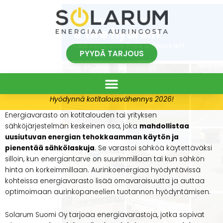
Siirry
sisältöön
PYYDÄ TARJOUS
Hyödynnä kotitalousvähennys 2026!
Energiavarasto on kotitalouden tai yrityksen
sähköjärjestelmän keskeinen osa, joka
mahdollistaa
uusiutuvan energian tehokkaamman käytön ja
pienentää sähkölaskuja
. Se varastoi sähköä käytettäväksi
silloin, kun energiantarve on suurimmillaan tai kun sähkön
hinta on korkeimmillaan. Aurinkoenergiaa hyödyntävissä
kohteissa energiavarasto lisää omavaraisuutta ja auttaa
optimoimaan aurinkopaneelien tuotannon hyödyntämisen.
Solarum Suomi Oy tarjoaa energiavarastoja, jotka sopivat