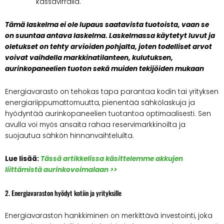
kassavirralla.
Tämä laskelma ei ole lupaus saatavista tuotoista, vaan se
on suuntaa antava laskelma. Laskelmassa käytetyt luvut ja
oletukset on tehty arvioiden pohjalta, joten todelliset arvot
voivat vaihdella markkinatilanteen, kulutuksen,
aurinkopaneelien tuoton sekä muiden tekijöiden mukaan
Energiavarasto on tehokas tapa parantaa kodin tai yrityksen
energiariippumattomuutta, pienentää sähkölaskuja ja
hyödyntää aurinkopaneelien tuotantoa optimaalisesti. Sen
avulla voi myös ansaita rahaa reservimarkkinoilta ja
suojautua sähkön hinnanvaihteluilta.
Lue lisää:
Tässä artikkelissa käsittelemme akkujen
liittämistä aurinkovoimalaan >>
2. Energiavaraston hyödyt kotiin ja yrityksille
Energiavaraston hankkiminen on merkittävä investointi, joka