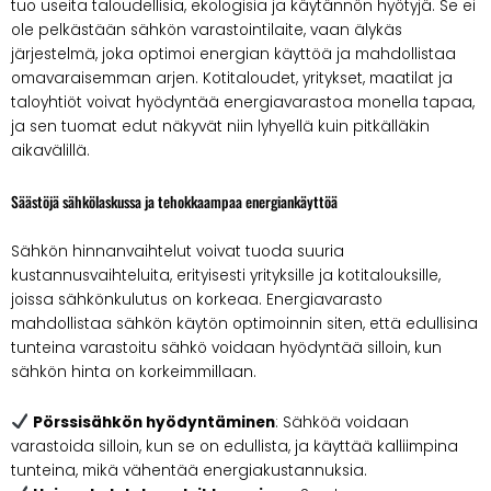
tuo useita taloudellisia, ekologisia ja käytännön hyötyjä. Se ei
ole pelkästään sähkön varastointilaite, vaan älykäs
järjestelmä, joka optimoi energian käyttöä ja mahdollistaa
omavaraisemman arjen. Kotitaloudet, yritykset, maatilat ja
taloyhtiöt voivat hyödyntää energiavarastoa monella tapaa,
ja sen tuomat edut näkyvät niin lyhyellä kuin pitkälläkin
aikavälillä.
Säästöjä sähkölaskussa ja tehokkaampaa energiankäyttöä
Sähkön hinnanvaihtelut voivat tuoda suuria
kustannusvaihteluita, erityisesti yrityksille ja kotitalouksille,
joissa sähkönkulutus on korkeaa. Energiavarasto
mahdollistaa sähkön käytön optimoinnin siten, että edullisina
tunteina varastoitu sähkö voidaan hyödyntää silloin, kun
sähkön hinta on korkeimmillaan.
Pörssisähkön hyödyntäminen
: Sähköä voidaan
varastoida silloin, kun se on edullista, ja käyttää kalliimpina
tunteina, mikä vähentää energiakustannuksia.