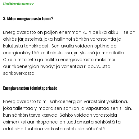
lisäämiseen>>
3. Miten energiavarasto toimii?
Energiavarasto on paljon enemmän kuin pelkkä akku – se on
älykäs järjestelmä, joka hallinnoi sähkön varastointia ja
kulutusta tehokkaasti. Sen avulla voidaan optimoida
energiankäyttöä kotitalouksissa, yrityksissä ja maatiloilla.
Oikein mitoitettu ja hallittu energiavarasto maksimoi
aurinkoenergian hyödyt ja vähentää riippuvuutta
sähköverkosta.
Energiavaraston toimintaperiaate
Energiavarasto toimii sähköenergian varastointiyksikkönä,
joka tallentaa ylimääräisen sähkön ja vapauttaa sen silloin,
kun sähkön tarve kasvaa. Sähkö voidaan varastoida
esimerkiksi aurinkopaneelien tuottamasta sähköstä tai
edullisina tunteina verkosta ostetusta sähköstä.