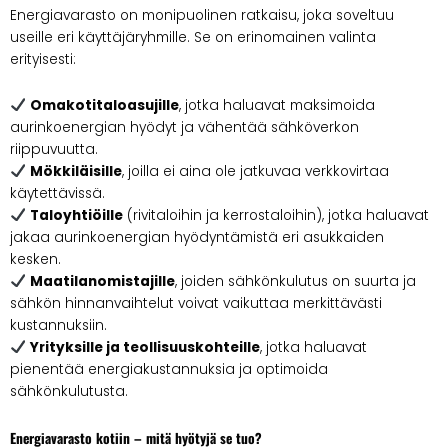
Energiavarasto on monipuolinen ratkaisu, joka soveltuu
useille eri käyttäjäryhmille. Se on erinomainen valinta
erityisesti:
Omakotitaloasujille
, jotka haluavat maksimoida
aurinkoenergian hyödyt ja vähentää sähköverkon
riippuvuutta.
Mökkiläisille
, joilla ei aina ole jatkuvaa verkkovirtaa
käytettävissä.
Taloyhtiöille
(rivitaloihin ja kerrostaloihin), jotka haluavat
jakaa aurinkoenergian hyödyntämistä eri asukkaiden
kesken.
Maatilanomistajille
, joiden sähkönkulutus on suurta ja
sähkön hinnanvaihtelut voivat vaikuttaa merkittävästi
kustannuksiin.
Yrityksille ja teollisuuskohteille
, jotka haluavat
pienentää energiakustannuksia ja optimoida
sähkönkulutusta.
Energiavarasto kotiin – mitä hyötyjä se tuo?