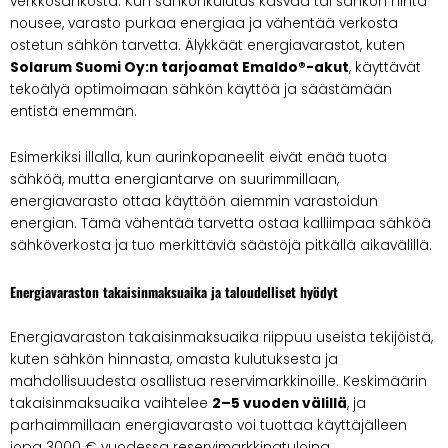
verkkosähköstä. Kun sähkönkulutus kasvaa tai sähkön hinta
nousee, varasto purkaa energiaa ja vähentää verkosta
ostetun sähkön tarvetta. Älykkäät energiavarastot, kuten
Solarum Suomi Oy:n tarjoamat Emaldo®-akut
, käyttävät
tekoälyä optimoimaan sähkön käyttöä ja säästämään
entistä enemmän.
Esimerkiksi illalla, kun aurinkopaneelit eivät enää tuota
sähköä, mutta energiantarve on suurimmillaan,
energiavarasto ottaa käyttöön aiemmin varastoidun
energian. Tämä vähentää tarvetta ostaa kalliimpaa sähköä
sähköverkosta ja tuo merkittäviä säästöjä pitkällä aikavälillä.
Energiavaraston takaisinmaksuaika ja taloudelliset hyödyt
Energiavaraston takaisinmaksuaika riippuu useista tekijöistä,
kuten sähkön hinnasta, omasta kulutuksesta ja
mahdollisuudesta osallistua reservimarkkinoille. Keskimäärin
takaisinmaksuaika vaihtelee
2–5 vuoden välillä
, ja
parhaimmillaan energiavarasto voi tuottaa käyttäjälleen
jopa 3000 € vuodessa reservimarkkinatuloina.