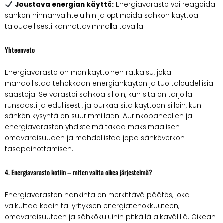
Joustava energian käyttö:
Energiavarasto voi reagoida
sähkön hinnanvaihteluihin ja optimoida sähkön käyttöä
taloudellisesti kannattavimmalla tavalla.
Yhteenveto
Energiavarasto on monikäyttöinen ratkaisu, joka
mahdollistaa tehokkaan energiankäytön ja tuo taloudellisia
säästöjä. Se varastoi sähköä silloin, kun sitä on tarjolla
runsaasti ja edullisesti, ja purkaa sitä käyttöön silloin, kun
sähkön kysyntä on suurimmillaan. Aurinkopaneelien ja
energiavaraston yhdistelmä takaa maksimaalisen
omavaraisuuden ja mahdollistaa jopa sähköverkon
tasapainottamisen.
4. Energiavarasto kotiin – miten valita oikea järjestelmä?
Energiavaraston hankinta on merkittävä päätös, joka
vaikuttaa kodin tai yrityksen energiatehokkuuteen,
omavaraisuuteen ja sähkökuluihin pitkällä aikavälillä. Oikean