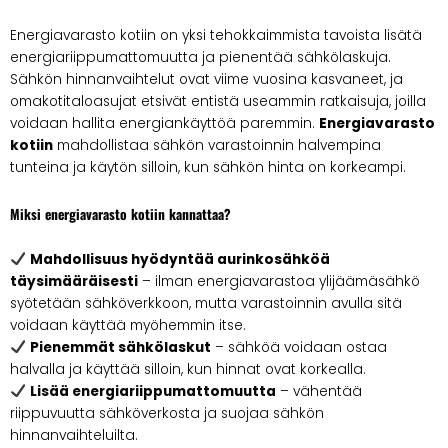
Energiavarasto kotiin on yksi tehokkaimmista tavoista lisätä
energiariippumattomuutta ja pienentää sähkölaskuja.
Sähkön hinnanvaihtelut ovat viime vuosina kasvaneet, ja
omakotitaloasujat etsivät entistä useammin ratkaisuja, joilla
voidaan hallita energiankäyttöä paremmin.
Energiavarasto
kotiin
mahdollistaa sähkön varastoinnin halvempina
tunteina ja käytön silloin, kun sähkön hinta on korkeampi.
Miksi energiavarasto kotiin kannattaa?
Mahdollisuus hyödyntää aurinkosähköä
täysimääräisesti
– ilman energiavarastoa ylijäämäsähkö
syötetään sähköverkkoon, mutta varastoinnin avulla sitä
voidaan käyttää myöhemmin itse.
Pienemmät sähkölaskut
– sähköä voidaan ostaa
halvalla ja käyttää silloin, kun hinnat ovat korkealla.
Lisää energiariippumattomuutta
– vähentää
riippuvuutta sähköverkosta ja suojaa sähkön
hinnanvaihteluilta.