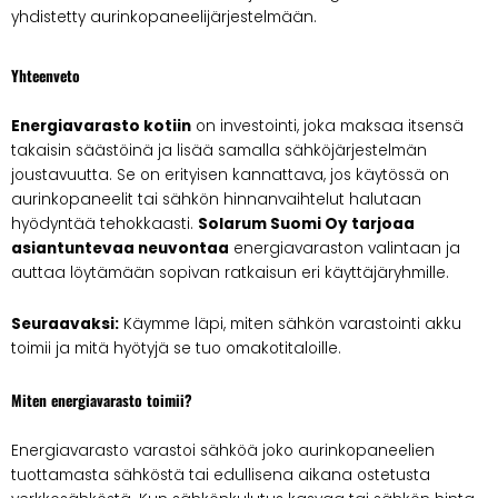
yhdistetty aurinkopaneelijärjestelmään.
Yhteenveto
Energiavarasto kotiin
on investointi, joka maksaa itsensä
takaisin säästöinä ja lisää samalla sähköjärjestelmän
joustavuutta. Se on erityisen kannattava, jos käytössä on
aurinkopaneelit tai sähkön hinnanvaihtelut halutaan
hyödyntää tehokkaasti.
Solarum Suomi Oy tarjoaa
asiantuntevaa neuvontaa
energiavaraston valintaan ja
auttaa löytämään sopivan ratkaisun eri käyttäjäryhmille.
Seuraavaksi:
Käymme läpi, miten sähkön varastointi akku
toimii ja mitä hyötyjä se tuo omakotitaloille.
Miten energiavarasto toimii?
Energiavarasto varastoi sähköä joko aurinkopaneelien
tuottamasta sähköstä tai edullisena aikana ostetusta