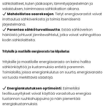
sähkölaitteet, kuten jääkaapin, lämmitysjärjestelmän ja
valaistuksen, toiminnassa sähkökatkon aikana.
Mahdollistaa saarekeajon
: Tietyt energiavarastot voivat
irrottautua sähköverkosta ja toimia itsenäisenä
järjestelmänä.
Parantaa sähköturvallisuutta
: Estää sähköverkon
häiriöistä johtuvat jännitevaihtelut, jotka voivat vahingoittaa
kodin sähkölaitteita.
Yrityksille ja maatiloille energiavarasto tuo kilpailuetua
Yrityksille ja maatiloille energiavarasto on keino hallita
sähkönkäyttöä ja kustannuksia entistä paremmin.
Toimialoilla, joissa energiankulutus on suurta, energiavarasto
voi tuoda merkittäviä säästöjä.
Energiankulutuksen optimointi
: Esimerkiksi
teollisuusyritykset voivat käyttää varastoitua energiaa
tuotannon ruuhkahuippuina ja näin pienentää
energiakustannuksia.