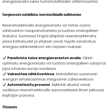
energiavarasto tukee tuotantolaitteiden sähkönsaantia.
Energiavarasto mahdollistaa reservimarkkinoille osallistumisen
Reservimarkkinoilla energiavarasto voi toimia osana
sähköverkon tasapainottamista ja tuottaa omistajalleen
lisätuloa. Suomessa Fingrid ylläpitää reservimarkkinoita,
joissa kotitaloudet ja yritykset voivat myydä varastoitua
energiaa sähköverkkoon sen tarpeen mukaan.
Passiivista tuloa energiavaraston avulla
: Oikein
optimoitu energiavarasto voi tuottaa omistajalleen satoja tai
jopa tuhansia euroja vuodessa.
Vakauttaa sähköverkkoa
: Mahdollistaa uusiutuvan
energian tehokkaamman integroinnin sähköverkkoon.
Automatisoitu prosessi
: Älykkäät akustot voivat
osallistua reservimarkkinoille automaattisesti ilman jatkuvaa
käyttäjän panosta.
Yhteenveto