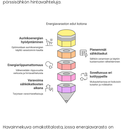
pörssisähkön hintavaihteluja.
Havainnekuva omakotitalosta, jossa energiavarasto on