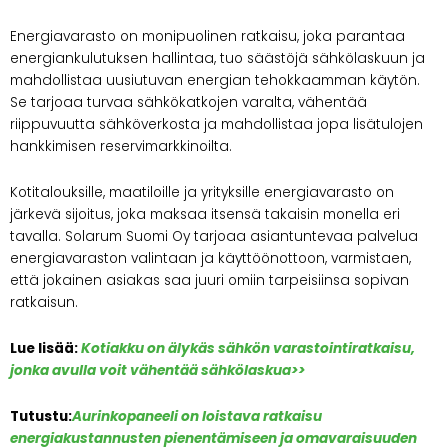
Energiavarasto on monipuolinen ratkaisu, joka parantaa
energiankulutuksen hallintaa, tuo säästöjä sähkölaskuun ja
mahdollistaa uusiutuvan energian tehokkaamman käytön.
Se tarjoaa turvaa sähkökatkojen varalta, vähentää
riippuvuutta sähköverkosta ja mahdollistaa jopa lisätulojen
hankkimisen reservimarkkinoilta.
Kotitalouksille, maatiloille ja yrityksille energiavarasto on
järkevä sijoitus, joka maksaa itsensä takaisin monella eri
tavalla. Solarum Suomi Oy tarjoaa asiantuntevaa palvelua
energiavaraston valintaan ja käyttöönottoon, varmistaen,
että jokainen asiakas saa juuri omiin tarpeisiinsa sopivan
ratkaisun.
Lue lisää:
Kotiakku on älykäs sähkön varastointiratkaisu,
jonka avulla voit vähentää sähkölaskua>>
Tutustu:
Aurinkopaneeli on loistava ratkaisu
energiakustannusten pienentämiseen ja omavaraisuuden