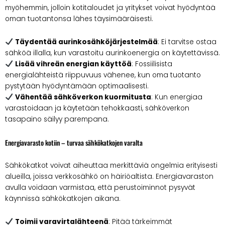
myöhemmin, jolloin kotitaloudet ja yritykset voivat hyödyntää
oman tuotantonsa lähes täysimääräisesti.
Täydentää aurinkosähköjärjestelmää
: Ei tarvitse ostaa
sähköä illalla, kun varastoitu aurinkoenergia on käytettävissä.
Lisää vihreän energian käyttöä
: Fossiilisista
energialähteistä riippuvuus vähenee, kun oma tuotanto
pystytään hyödyntämään optimaalisesti.
Vähentää sähköverkon kuormitusta
: Kun energiaa
varastoidaan ja käytetään tehokkaasti, sähköverkon
tasapaino säilyy parempana.
Energiavarasto kotiin – turvaa sähkökatkojen varalta
Sähkökatkot voivat aiheuttaa merkittäviä ongelmia erityisesti
alueilla, joissa verkkosähkö on häiriöaltista. Energiavaraston
avulla voidaan varmistaa, että perustoiminnot pysyvät
käynnissä sähkökatkojen aikana.
Toimii varavirtalähteenä
: Pitää tärkeimmät