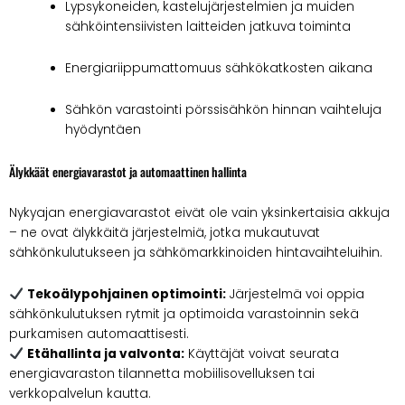
Lypsykoneiden, kastelujärjestelmien ja muiden
sähköintensiivisten laitteiden jatkuva toiminta
Energiariippumattomuus sähkökatkosten aikana
Sähkön varastointi pörssisähkön hinnan vaihteluja
hyödyntäen
Älykkäät energiavarastot ja automaattinen hallinta
Nykyajan energiavarastot eivät ole vain yksinkertaisia akkuja
– ne ovat älykkäitä järjestelmiä, jotka mukautuvat
sähkönkulutukseen ja sähkömarkkinoiden hintavaihteluihin.
Tekoälypohjainen optimointi:
Järjestelmä voi oppia
sähkönkulutuksen rytmit ja optimoida varastoinnin sekä
purkamisen automaattisesti.
Etähallinta ja valvonta:
Käyttäjät voivat seurata
energiavaraston tilannetta mobiilisovelluksen tai
verkkopalvelun kautta.