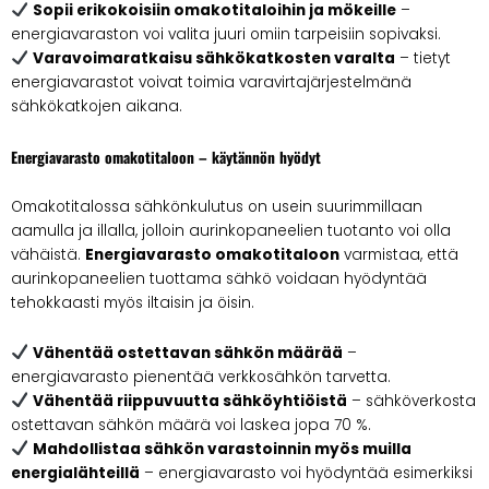
Sopii erikokoisiin omakotitaloihin ja mökeille
–
energiavaraston voi valita juuri omiin tarpeisiin sopivaksi.
Varavoimaratkaisu sähkökatkosten varalta
– tietyt
energiavarastot voivat toimia varavirtajärjestelmänä
sähkökatkojen aikana.
Energiavarasto omakotitaloon – käytännön hyödyt
Omakotitalossa sähkönkulutus on usein suurimmillaan
aamulla ja illalla, jolloin aurinkopaneelien tuotanto voi olla
vähäistä.
Energiavarasto omakotitaloon
varmistaa, että
aurinkopaneelien tuottama sähkö voidaan hyödyntää
tehokkaasti myös iltaisin ja öisin.
Vähentää ostettavan sähkön määrää
–
energiavarasto pienentää verkkosähkön tarvetta.
Vähentää riippuvuutta sähköyhtiöistä
– sähköverkosta
ostettavan sähkön määrä voi laskea jopa 70 %.
Mahdollistaa sähkön varastoinnin myös muilla
energialähteillä
– energiavarasto voi hyödyntää esimerkiksi