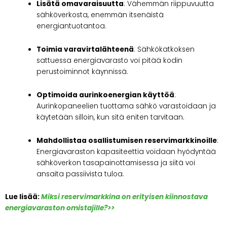
Lisätä omavaraisuutta
: Vähemmän riippuvuutta
sähköverkosta, enemmän itsenäistä
energiantuotantoa.
Toimia varavirtalähteenä
: Sähkökatkoksen
sattuessa energiavarasto voi pitää kodin
perustoiminnot käynnissä.
Optimoida aurinkoenergian käyttöä
:
Aurinkopaneelien tuottama sähkö varastoidaan ja
käytetään silloin, kun sitä eniten tarvitaan.
Mahdollistaa osallistumisen reservimarkkinoille
:
Energiavaraston kapasiteettia voidaan hyödyntää
sähköverkon tasapainottamisessa ja siitä voi
ansaita passiivista tuloa.
Lue lisää:
Miksi reservimarkkina on erityisen kiinnostava
energiavaraston omistajille?>>