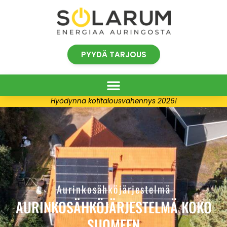
Siirry
sisältöön
PYYDÄ TARJOUS
Hyödynnä kotitalousvähennys 2026!
Aurinkosähköjärjestelmä
AURINKOSÄHKÖJÄRJESTELMÄ KOKO
SUOMEEN