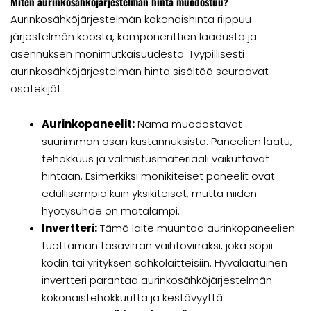
Miten aurinkosähköjärjestelmän hinta muodostuu?
Aurinkosähköjärjestelmän kokonaishinta riippuu
järjestelmän koosta, komponenttien laadusta ja
asennuksen monimutkaisuudesta. Tyypillisesti
aurinkosähköjärjestelmän hinta sisältää seuraavat
osatekijät:
Aurinkopaneelit:
Nämä muodostavat
suurimman osan kustannuksista. Paneelien laatu,
tehokkuus ja valmistusmateriaali vaikuttavat
hintaan. Esimerkiksi monikiteiset paneelit ovat
edullisempia kuin yksikiteiset, mutta niiden
hyötysuhde on matalampi.
Invertteri:
Tämä laite muuntaa aurinkopaneelien
tuottaman tasavirran vaihtovirraksi, joka sopii
kodin tai yrityksen sähkölaitteisiin. Hyvälaatuinen
invertteri parantaa aurinkosähköjärjestelmän
kokonaistehokkuutta ja kestävyyttä.