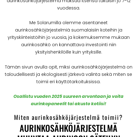
aurinkosähköjärjestelmä maksaa itsensä takaisin jo 7–12
vuodessa.
Me Solarumilla olemme asentaneet
aurinkosähköjärjestelmiä suomalaisiin koteihin ja
yrityskiinteistöihin jo vuosia, ja kokemuksemme mukaan
aurinkosähkö on kannattava investointi niin
yksityishenkilöille kuin yrityksille.
Tämän sivun avulla opit, miksi aurinkosähköjärjestelmä on
taloudellisesti ja ekologisesti järkevä valinta sekä miten se
toimii eri käyttötarkoituksissa.
Osallistu vuoden 2025 suureen arvontaan ja voita
aurinkopaneelit tai akusto kotiisi!
Miten aurinkosähköjärjestelmä toimii?
AURINKOSÄHKÖJÄRJESTELMÄ