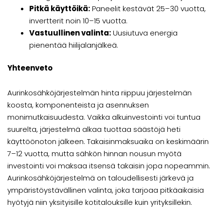
Pitkä käyttöikä:
Paneelit kestävät 25–30 vuotta,
invertterit noin 10–15 vuotta.
Vastuullinen valinta:
Uusiutuva energia
pienentää hiilijalanjälkeä.
Yhteenveto
Aurinkosähköjärjestelmän hinta riippuu järjestelmän
koosta, komponenteista ja asennuksen
monimutkaisuudesta. Vaikka alkuinvestointi voi tuntua
suurelta, järjestelmä alkaa tuottaa säästöjä heti
käyttöönoton jälkeen. Takaisinmaksuaika on keskimäärin
7–12 vuotta, mutta sähkön hinnan nousun myötä
investointi voi maksaa itsensä takaisin jopa nopeammin.
Aurinkosähköjärjestelmä on taloudellisesti järkevä ja
ympäristöystävällinen valinta, joka tarjoaa pitkäaikaisia
hyötyjä niin yksityisille kotitalouksille kuin yrityksillekin.