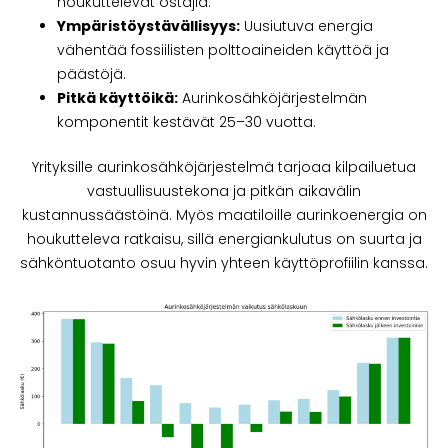
houkuttelevat ostajia.
Ympäristöystävällisyys:
Uusiutuva energia
vähentää fossiilisten polttoaineiden käyttöä ja
päästöjä.
Pitkä käyttöikä:
Aurinkosähköjärjestelmän
komponentit kestävät 25–30 vuotta.
Yrityksille aurinkosähköjärjestelmä tarjoaa kilpailuetua
vastuullisuustekona ja pitkän aikavälin
kustannussäästöinä. Myös maatiloille aurinkoenergia on
houkutteleva ratkaisu, sillä energiankulutus on suurta ja
sähköntuotanto osuu hyvin yhteen käyttöprofiilin kanssa.