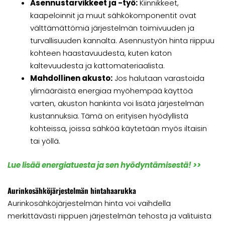
Asennustarvikkeet ja -työ:
Kiinnikkeet,
kaapeloinnit ja muut sähkökomponentit ovat
välttämättömiä järjestelmän toimivuuden ja
turvallisuuden kannalta. Asennustyön hinta riippuu
kohteen haastavuudesta, kuten katon
kaltevuudesta ja kattomateriaalista.
Mahdollinen akusto:
Jos halutaan varastoida
ylimääräistä energiaa myöhempää käyttöä
varten, akuston hankinta voi lisätä järjestelmän
kustannuksia. Tämä on erityisen hyödyllistä
kohteissa, joissa sähköä käytetään myös iltaisin
tai yöllä.
Lue lisää energiatuesta ja sen hyödyntämisestä! >>
Aurinkosähköjärjestelmän hintahaarukka
Aurinkosähköjärjestelmän hinta voi vaihdella
merkittävästi riippuen järjestelmän tehosta ja valituista