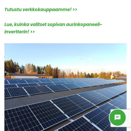
Tutustu verkkokauppaamme! >>
Lue, kuinka valitset sopivan aurinkopaneeli-
invertterin! >>