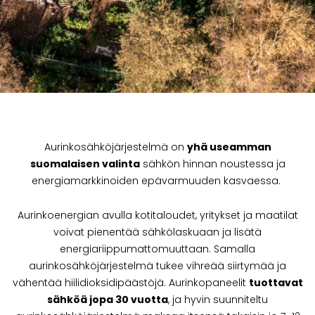
Aurinkosähköjärjestelmä on
yhä useamman
suomalaisen valinta
sähkön hinnan noustessa ja
energiamarkkinoiden epävarmuuden kasvaessa.
Aurinkoenergian avulla kotitaloudet, yritykset ja maatilat
voivat pienentää sähkölaskuaan ja lisätä
energiariippumattomuuttaan. Samalla
aurinkosähköjärjestelmä tukee vihreää siirtymää ja
vähentää hiilidioksidipäästöjä. Aurinkopaneelit
tuottavat
sähköä jopa 30 vuotta
, ja hyvin suunniteltu