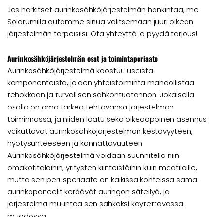
Jos harkitset aurinkosähköjärjestelmän hankintaa, me
Solarumilla autamme sinua valitsemaan juuri oikean
järjestelmän tarpeisiisi. Ota yhteyttä ja pyydä tarjous!
Aurinkosähköjärjestelmän osat ja toimintaperiaate
Aurinkosähköjärjestelmä koostuu useista
komponenteista, joiden yhteistoiminta mahdollistaa
tehokkaan ja turvallisen sähköntuotannon. Jokaisella
osalla on oma tärkeä tehtävänsä järjestelmän
toiminnassa, ja niiden laatu sekä oikeaoppinen asennus
vaikuttavat aurinkosähköjärjestelmän kestävyyteen,
hyötysuhteeseen ja kannattavuuteen.
Aurinkosähköjärjestelmä voidaan suunnitella niin
omakotitaloihin, yritysten kiinteistöihin kuin maatiloille,
mutta sen perusperiaate on kaikissa kohteissa sama:
aurinkopaneelit keräävät auringon säteilyä, ja
järjestelmä muuntaa sen sähköksi käytettävässä
muodossa.