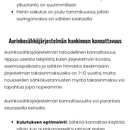
ylituotanto on suurimmillaan
Pienin vaikutus on joulu-tammikuussa, jolloin
auringonvaloa on vähiten saatavilla
Aurinkosähköjärjestelmän hankinnan kannattavuus
Aurinkosähköjärjestelmän taloudellinen kannattavuus
riippuu useista tekijöistä, kuten järjestelmän koosta,
asennuspaikasta ja sähkön hinnasta. Keskimäärin
järjestelmän takaisinmaksuaika on 7–12 vuotta, mutta
nousseiden sähkökustannusten myötä takaisinmaksu voi
tapahtua jopa nopeammin.
Aurinkosähköjärjestelmän kannattavuutta voi parantaa
seuraavilla keinoilla:
Kulutuksen optimointi:
Sähköä kannattaa käyttää
silloin, kun aurinkopaneelit tuottavat eniten.