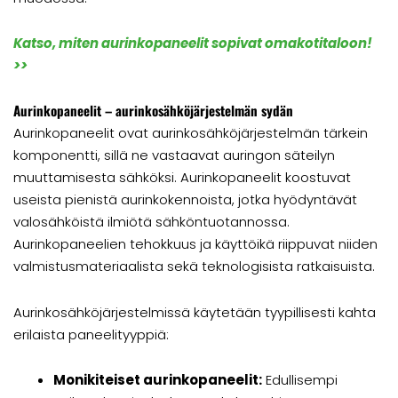
Katso, miten aurinkopaneelit sopivat omakotitaloon!
>>
Aurinkopaneelit – aurinkosähköjärjestelmän sydän
Aurinkopaneelit ovat aurinkosähköjärjestelmän tärkein
komponentti, sillä ne vastaavat auringon säteilyn
muuttamisesta sähköksi. Aurinkopaneelit koostuvat
useista pienistä aurinkokennoista, jotka hyödyntävät
valosähköistä ilmiötä sähköntuotannossa.
Aurinkopaneelien tehokkuus ja käyttöikä riippuvat niiden
valmistusmateriaalista sekä teknologisista ratkaisuista.
Aurinkosähköjärjestelmissä käytetään tyypillisesti kahta
erilaista paneelityyppiä:
Monikiteiset aurinkopaneelit:
Edullisempi