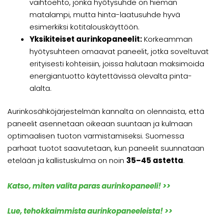
vaihtoehto, jonka hyötysuhde on hieman
matalampi, mutta hinta-laatusuhde hyvä
esimerkiksi kotitalouskäyttöön.
Yksikiteiset aurinkopaneelit:
Korkeamman
hyötysuhteen omaavat paneelit, jotka soveltuvat
erityisesti kohteisiin, joissa halutaan maksimoida
energiantuotto käytettävissä olevalta pinta-
alalta.
Aurinkosähköjärjestelmän kannalta on olennaista, että
paneelit asennetaan oikeaan suuntaan ja kulmaan
optimaalisen tuoton varmistamiseksi. Suomessa
parhaat tuotot saavutetaan, kun paneelit suunnataan
etelään ja kallistuskulma on noin
35–45 astetta
.
Katso, miten valita paras aurinkopaneeli! >>
Lue, tehokkaimmista aurinkopaneeleista! >>