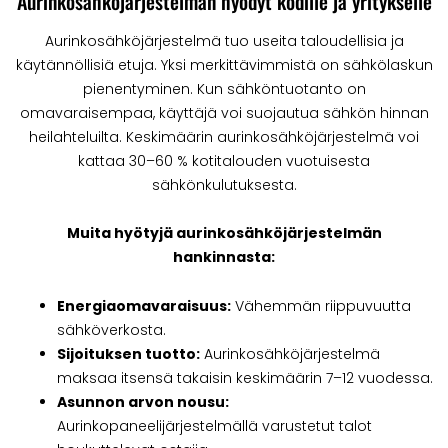
Aurinkosähköjärjestelmän hyödyt kodille ja yritykselle
Aurinkosähköjärjestelmä tuo useita taloudellisia ja
käytännöllisiä etuja. Yksi merkittävimmistä on sähkölaskun
pienentyminen. Kun sähköntuotanto on
omavaraisempaa, käyttäjä voi suojautua sähkön hinnan
heilahteluilta. Keskimäärin aurinkosähköjärjestelmä voi
kattaa 30–60 % kotitalouden vuotuisesta
sähkönkulutuksesta.
Muita hyötyjä aurinkosähköjärjestelmän
hankinnasta:
Energiaomavaraisuus:
Vähemmän riippuvuutta
sähköverkosta.
Sijoituksen tuotto:
Aurinkosähköjärjestelmä
maksaa itsensä takaisin keskimäärin 7–12 vuodessa.
Asunnon arvon nousu:
Aurinkopaneelijärjestelmällä varustetut talot