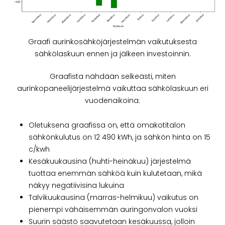
Graafi aurinkosähköjärjestelmän vaikutuksesta
sähkölaskuun ennen ja jälkeen investoinnin.
Graafista nähdään selkeästi, miten
aurinkopaneelijärjestelmä vaikuttaa sähkölaskuun eri
vuodenaikoina:
Oletuksena graafissa on, että omakotitalon
sähkönkulutus on 12 490 kWh, ja sähkön hinta on 15
c/kwh
Kesäkuukausina (huhti-heinäkuu) järjestelmä
tuottaa enemmän sähköä kuin kulutetaan, mikä
näkyy negatiivisina lukuina
Talvikuukausina (marras-helmikuu) vaikutus on
pienempi vähäisemmän auringonvalon vuoksi
Suurin säästö saavutetaan kesäkuussa, jolloin