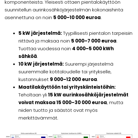
komponenteista. Yleisesti ottaen pientalokäyttöön
suunnitellun aurinkosähköjärjestelmän kokonaishinta
asennettuna on noin
5 000–10 000 euroa
.
5 kW järjestelmä:
Tyypillisesti pientalon tarpeisiin
riittävä ja maksaa noin
5 000–7 000 euroa
.
Tuottaa vuodessa noin
4 000–5 000 kWh
sähköä
.
10 kW järjestelmä:
Suurempi järjestelmä
suuremmalle kotitaloudelle tai yritykselle,
kustannukset
9 000–12 000 euroa
.
Maatilakäyttöön tai yrityskiinteistöihin:
Teholtaan yli
15 kW aurinkosähköjärjestelmät
voivat maksaa 15 000–30 000 euroa
, mutta
niiden tuotto ja säästöt ovat myös
merkittävämmät.