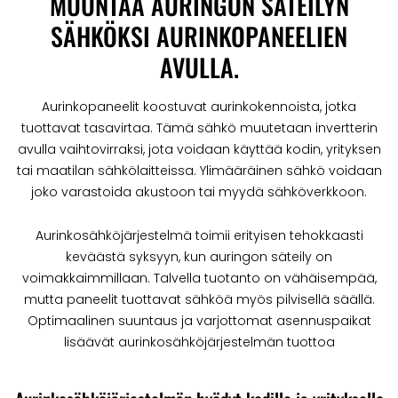
MUUNTAA AURINGON SÄTEILYN
SÄHKÖKSI AURINKOPANEELIEN
AVULLA.
Aurinkopaneelit koostuvat aurinkokennoista, jotka
tuottavat tasavirtaa. Tämä sähkö muutetaan invertterin
avulla vaihtovirraksi, jota voidaan käyttää kodin, yrityksen
tai maatilan sähkölaitteissa. Ylimääräinen sähkö voidaan
joko varastoida akustoon tai myydä sähköverkkoon.
Aurinkosähköjärjestelmä toimii erityisen tehokkaasti
keväästä syksyyn, kun auringon säteily on
voimakkaimmillaan. Talvella tuotanto on vähäisempää,
mutta paneelit tuottavat sähköä myös pilvisellä säällä.
Optimaalinen suuntaus ja varjottomat asennuspaikat
lisäävät aurinkosähköjärjestelmän tuottoa