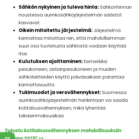
Sähkön nykyinen ja tuleva hinta:
Sähkönhinnan
noustessa aurinkosähköjärjestelmän säästöt
kasvavat.
Oikein mitoitettu järjestelmä:
Järjestelmä
kannattaa mitoittaa niin, että mahdollisimman
suuri osa tuotetusta sähköstä voidaan käyttää
itse.
Kulutuksen ajoittaminen:
Esimerkiksi
pesukoneen, astianpesukoneen ja muiden
sähkölaitteiden käyttö päiväsaikaan parantaa
kannattavuutta.
Tukimuodot ja verovähennykset:
Suomessa
aurinkosähköjärjestelmän hankintaan voi saada
kotitalousvähennyksen, mikä lyhentää
takaisinmaksuaikaa.
Tutustu kotitalousvähennyksen mahdollisuuksiin
vuonna 2025! >>