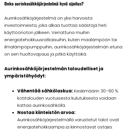
Onko aurinkosähköjärjestelmä hyvä sijoitus?
Aurinkosähköjärjestelmä on yksi harvoista
investoinneista, joka alkaa tuottaa säästöjä heti
käyttöönoton jälkeen. Verrattuna muihin
energiatehokkuusratkaisuihin, kuten maalämpöön tai
ilmalämpöpumppuihin, aurinkosähköjärjestelmän etuna
on sen huoltovapaus ja pitkä käyttöikä.
Aurinkosähköjärjestelmän taloudelliset ja
ympäristöhyödyt:
Vähentää sähkölaskua:
Keskimäärin 30–60 %
kotitalouden vuotuisesta kulutuksesta voidaan
kattaa aurinkosähköllä.
Nostaa kiinteistön arvoa:
Aurinkosähköjärjestelmällä varustetut talot ovat
energiatehokkaampia ja kiinnostavat ostajia.