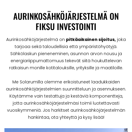
AURINKOSÄHKÖJÄRJESTELMÄ ON
FIKSU INVESTOINTI
Aurinkosähköjärjestelmä on
pitkäaikainen sijoitus,
joka
tarjoaa sekä taloudellisia että ympäristöhyötyjä.
Sähkölaskun pieneneminen, asunnon arvon nousu ja
energiariippumattomuus tekevät siitä houkuttelevan
ratkaisun monille kotitalouksille, yrityksille ja maatiloille.
Me Solarumilla olemme erikoistuneet laadukkaiden
aurinkosähköjärjestelmien suunnitteluun ja asennukseen.
Käytämme vain testattuja ja kestäviä komponentteja,
jotta aurinkosähköjärjestelmäsi toimii luotettavasti
vuosikymmeniä. Jos harkitset aurinkosähköjärjestelmän
hankintaa, ota yhteyttä ja kysy lisää!