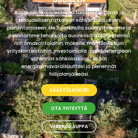
Aurinkosähköjärjestelmä tarjoaa kestävän ja
taloudellisen ratkaisun sähkönkulutuksen
pienentämiseen. Me Solarumilla suunnittelemme ja
asennamme tehokkaita aurinkosähköjärjestelmiä
niin omakotitaloihin, mökeille, maatiloille kuin
yrityskiinteistöihin. Investoimalla aurinkoenergiaan
vähennät sähkölaskuasi, lisäät
energiaomavaraisuuttasi ja pienennät
hiilijalanjälkeäsi.
SÄÄSTÖLASKURI
OTA YHTEYTTÄ
VERKKOKAUPPA