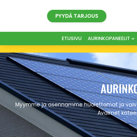
Siirry
sisältöön
PYYDÄ TARJOUS
ETUSIVU
AURINKOPANEELIT
AURINKO
Myymme ja asennamme huolettomat ja vaivatto
Avaimet käteen