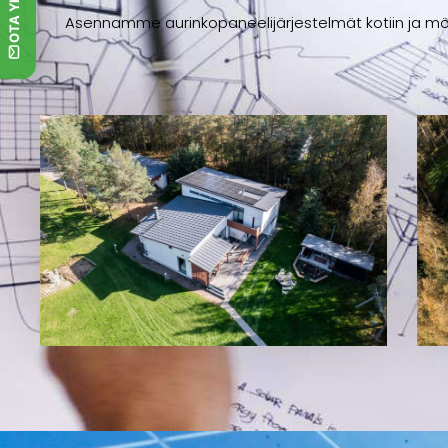
Asennamme aurinkopaneelijärjestelmät kotiin ja mök