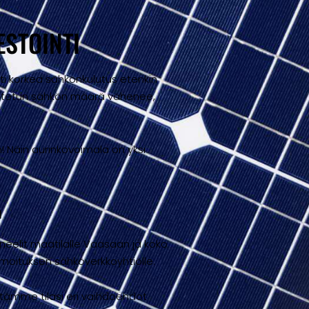
ESTOINTI
sesti korkea sähkönkulutus etenkin
 ostetun sähkön määrä vähenee,
! Näin aurinkovoimala on yksi
n
neelit maatilalle Vaasaan ja koko
lmoituksen sähköverkkoyhtiölle.
itämme tilasi eri vaihdoehdot