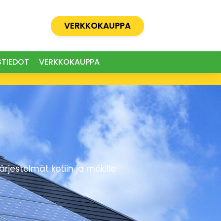
VERKKOKAUPPA
STIEDOT
VERKKOKAUPPA
estelmät kotiin ja mökille