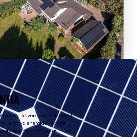
NTIÄ
ettynä sähköverkkoon. Kun hankit
n ja kerättyä energiaa voidaan
nkosähköjärjestelmän voi asentaa