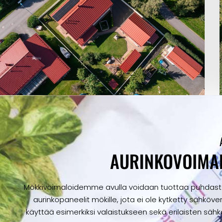
AURINKOVOIMAL
Mökkivoimaloidemme avulla voidaan tuottaa puhdasta j
aurinkopaneelit mökille, jota ei ole kytketty sähkö
käyttää esimerkiksi valaistukseen sekä erilaisten sähk