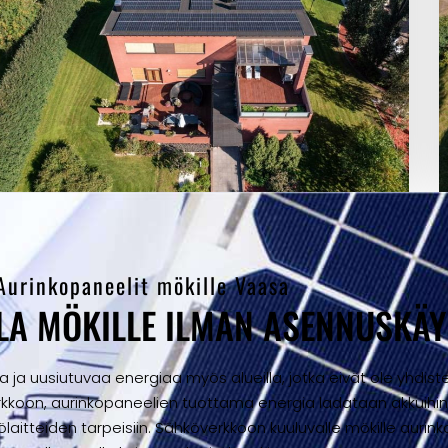
Aurinkopaneelit mökille Vaasa
A MÖKILLE ILMAN ASENNUSKÄY
a uusiutuvaa energiaa myös alueilla, jotka eivät ole yhdist
verkkoon, aurinkopaneelien tuottama energia ladataan akkuihi
ölaitteiden tarpeisiin. Sähköverkkoon kuuluvalle mökille auri