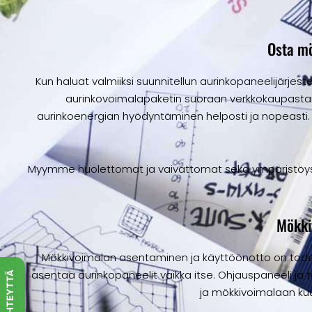
Osta m
Kun haluat valmiiksi suunnitellun aurinkopaneelijärjeste
aurinkovoimalapaketin suoraan verkkokaupastamm
aurinkoenergian hyödyntäminen helposti ja nopeast
Myymme huolettomat ja vaivattomat sekä ympäristöystäv
Mökki
Mökkivoimalan asentaminen ja käyttöönotto on todell
asentaa aurinkopaneelit vaikka itse. Ohjauspaneeli ja t
OTA YHTEYTTÄ
ja mökkivoimalaan ku