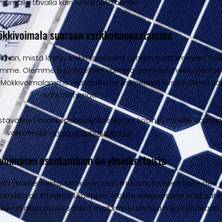
samalla tavalla kuin omakotitaloonkin.
ökkivoimala suoraan verkkokaupastamme
lmän, mistä löytyy kaikki tarvittava sähkön tuottamiseen mökill
e. Olemme suunnitelleet valmiita aurinkopaneelijärjestelmiä
i. Mökkivoimalamme mahdollistaa esimerkiksi kesämökkien 
sähköliittymää.
älliset aurinkopaneelijärjestelmät kotiin ja mökille Vaasan
valikoimaan
Verkkokaupassamme
.
voimalan asentaminen on yksinkertaista
a yksinkertaista. Mökkivoimalan mukana tulevien selkeiden oh
ekniikka on integroitu kaappiin. Mökille saapuessasi saat säh
uluvan akun avulla sähköt ovat käytettävissä myös yöaikaan.