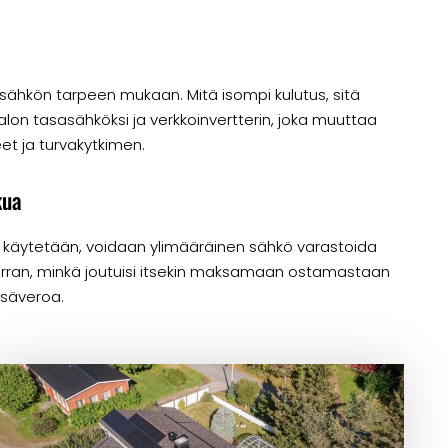
 sähkön tarpeen mukaan. Mitä isompi kulutus, sitä
on tasasähköksi ja verkkoinvertterin, joka muuttaa
eet ja turvakytkimen.
kua
 käytetään, voidaan ylimääräinen sähkö varastoida
erran, minkä joutuisi itsekin maksamaan ostamastaan
lisäveroa.