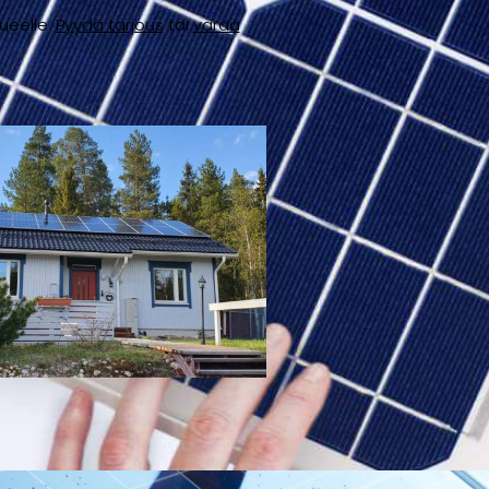
ueelle.
Pyydä tarjous
tai
varaa