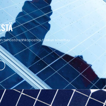
ÄSTÄ
 tehosta sähköpostiisi. Laskuri soveltuu