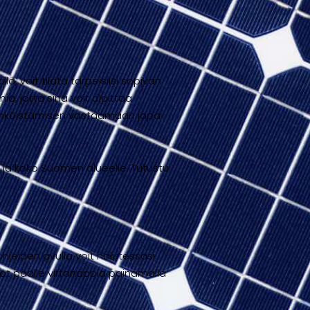
ä, voit tilata tarpeisiisi sopivan
, jotta sinä voit aloittaa
sähköistämisen vastaamaan jopa
 ja koko Suomen alueelle. Tutustu
jeiden avulla voit halutessasi
köt päälle virtanappia painamalla