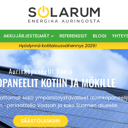
AKKUJÄRJESTELMÄT
REFERENSSIT
BLOGI
YHTEY
Hyödynnä kotitalousvähennys 2026!
Aurinkopaneelit Vaasa
PANEELIT KOTIIN JA MÖKILLE
mat sekä ympäristöystävälliset aurinkopaneelijärj
 -periaattella Vaasan ja koko Suomen alueelle.
SÄÄSTÖLASKURI