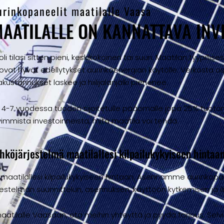
urinkopaneelit maatilalle Vaasa
AATILALLE ON KANNATTAVA INV
i tilasi sitten pieni, keskikokoinen tai suuri. Maatilan tyypilli
uovat hyvät edellytykset aurinkoenergian käytölle. Verkosta
kustannukset laskee ja hiilijalanjälki pienenee.
 4-7 vuodessa tuoden sijoitetulle pääomalle jopa 25% tuoton
immista investoinneista, mitä maatila voi tehdä.
köjärjestelmä maatilallesi kilpailukykyiseen hintaa
maatilallesi kilpailukykyiseen hintaan. Asennamme aurinkopa
jestelmän suunnittelun, asennuksen, käyttöön kytkemisen ja i
aatilalle Vaasaan, ota meihin yhteyttä ja pyydä tarjous. Selv