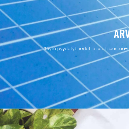
ARV
Täytä pyydetyt tiedot ja saat suuntaa-a