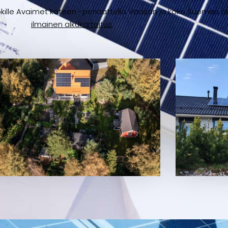
ille Avaimet käteen -periaattella Vaasan ja koko Suomen al
ilmainen alkukartoitus
.