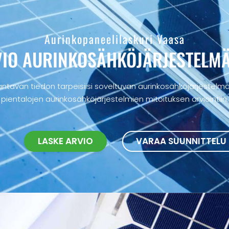
Aurinkopaneelilaskuri Vaasa
IO AURINKOSÄHKÖ­JÄRJESTELM
ntavan tiedon tarpeisiisi soveltuvan aurinkosähköjärjestelmän
pientalojen aurinkosähköjärjestelmien mitoituksen arviointiin.
LASKE ARVIO
VARAA SUUNNITTELU