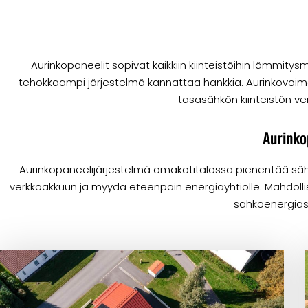
Aurinkopaneelit sopivat kaikkiin kiinteistöihin lämmit
tehokkaampi järjestelmä kannattaa hankkia. Aurinkovoima
tasasähkön kiinteistön ver
Aurinko
Aurinkopaneelijärjestelmä omakotitalossa pienentää säh
verkkoakkuun ja myydä eteenpäin energiayhtiölle. Mahdoll
sähköenergiasta