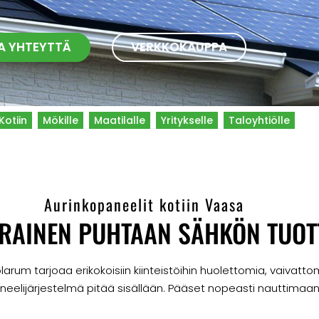
A YHTEYTTÄ
VERKKOKAUPPA
Kotiin
Mökille
Maatilalle
Yritykselle
Taloyhtiölle
Aurinkopaneelit kotiin Vaasa
RAINEN PUHTAAN SÄHKÖN TUOT
rum tarjoaa erikokoisiin kiinteistöihin huolettomia, vaivattom
neelijärjestelmä pitää sisällään. Pääset nopeasti nauttimaa