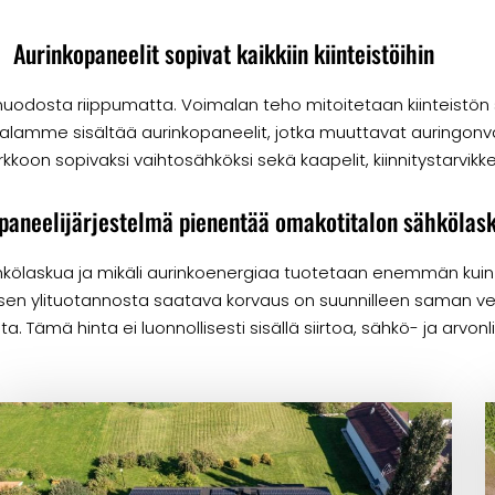
Aurinkopaneelit sopivat kaikkiin kiinteistöihin
ysmuodosta riippumatta. Voimalan teho mitoitetaan kiinteistön
lamme sisältää aurinkopaneelit, jotka muuttavat auringonval
kkoon sopivaksi vaihtosähköksi sekä kaapelit, kiinnitystarvikk
paneelijärjestelmä pienentää omakotitalon sähkölas
kölaskua ja mikäli aurinkoenergiaa tuotetaan enemmän kuin
isen ylituotannosta saatava korvaus on suunnilleen saman v
. Tämä hinta ei luonnollisesti sisällä siirtoa, sähkö- ja arvon