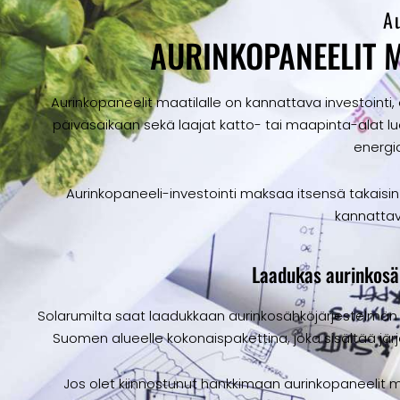
A
AURINKOPANEELIT M
Aurinkopaneelit maatilalle on kannattava investointi, ol
päiväsaikaan sekä laajat katto- tai maapinta-alat l
energia
Aurinkopaneeli-investointi maksaa itsensä takaisin
kannattav
Laadukas aurinkosäh
Solarumilta saat laadukkaan aurinkosähköjärjestelmän 
Suomen alueelle kokonaispakettina, joka sisältää jär
Jos olet kiinnostunut hankkimaan aurinkopaneelit m