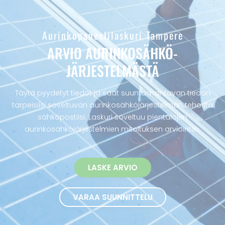
Aurinkopaneelilaskuri Tampere
ARVIO AURINKOSÄHKÖ­
JÄRJESTELMÄSTÄ
Täytä pyydetyt tiedot ja saat suuntaa-antavan tiedon
tarpeisiisi soveltuvan aurinkosähköjärjestelmän tehosta
sähköpostiisi. Laskuri soveltuu pientalojen
aurinkosähköjärjestelmien mitoituksen arviointiin.
LASKE ARVIO
VARAA SUUNNITTELU