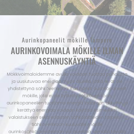
Aurinkopaneelit mökille Tampere
AURINKOVOIMALA MÖKILLE ILMAN
ASENNUSKÄYNTIÄ
Mökkivoimaloidemme avulla voidaan tuottaa puhdasta
ja uusiutuvaa energiaa myös alueilla, jotka eivät ole
yhdistettynä sähköverkkoon. Kun hankit aurinkopaneelit
mökille, jota ei ole kytketty sähköverkkoon,
aurinkopaneelien tuottama energia ladataan akkuihin ja
kerättyä energiaa voidaan käyttää esimerkiksi
valaistukseen sekä erilaisten sähkölaitteiden tarpeisiin.
Sähköverkkoon kuuluvalle mökille
aurinkosähköjärjestelmän voi asentaa samalla tavalla