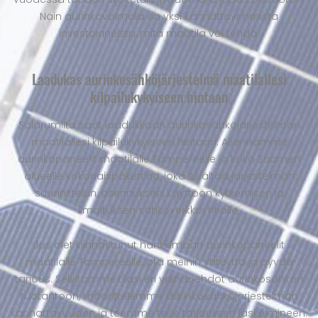
Näin aurinkovoimala on yksi kannattavimmista
investoinneista, mitä maatila voi tehdä.
Laadukas aurinkosähköjärjestelmä maatilallesi
kilpailukykyiseen hintaan
Solarumilta saat laadukkaan aurinkosähköjärjestelmän
maatilallesi kilpailukykyiseen hintaan. Asennamme
aurinkopaneelit maatilalle Tampereelle ja koko Suomen
alueelle kokonaispakettina, joka sisältää järjestelmän
suunnittelun, asennuksen, käyttöön kytkemisen ja
ilmoituksen sähköverkkoyhtiölle.
Jos olet kiinnostunut hankkimaan aurinkopaneelit
maatilalle Tampereelle, ota meihin yhteyttä ja pyydä
tarjous. Selvitämme tilasi eri vaihdoehdot aurinkosähkön
tuotantoon, määrittelemme aurinkosähköjärjestelmän
kannattavuuden ja teemme teille tarjouksen laskelmineen.