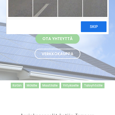
Avaimet käteen -periaattella Tampereen
ja koko Suomen alueelle.
SÄÄSTÖLASKURI
OTA YHTEYTTÄ
VERKKOKAUPPA
Kotiin
Mökille
Maatilalle
Yritykselle
Taloyhtiölle