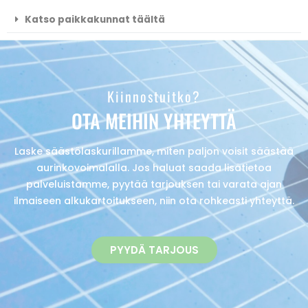
Katso paikkakunnat täältä
Kiinnostuitko?
OTA MEIHIN YHTEYTTÄ
Laske säästölaskurillamme, miten paljon voisit säästää
aurinkovoimalalla. Jos haluat saada lisätietoa
palveluistamme, pyytää tarjouksen tai varata ajan
ilmaiseen alkukartoitukseen, niin ota rohkeasti yhteyttä.
PYYDÄ TARJOUS