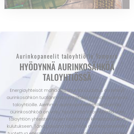
Aurinkopaneelit taloyhtiölle Tampere
HYÖDYNNÄ AURINKOSÄHKÖÄ
TALOYHTIÖSSÄ
Energiayhteisöt mahdollistanut lakiuudistus on tehnyt
aurinkosähkön tuotannosta entistäkin kannattavampaa
taloyhtiöille. Aiemmin aurinkopaneelien tuottamaa
aurinkosähköä on voitu hyödyntää taloyhtiöissä vain
taloyhtiön yhteisten tilojen käyttämän kiinteistösähkön
kulutukseen. Tänä päivänä taloyhtiön aurinkopaneeleilla
tuotettua energia voidaan jakaa taloyhtiön asukkaiden