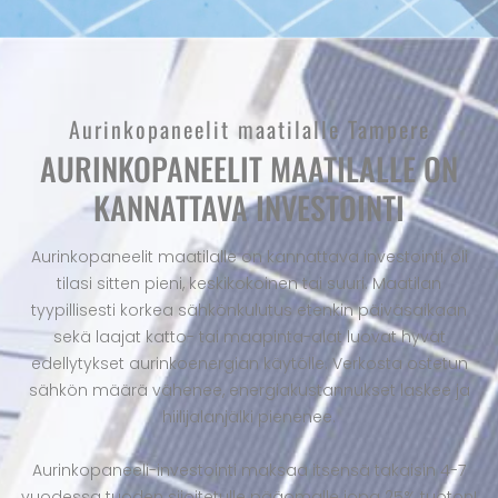
Aurinkopaneelit maatilalle Tampere
AURINKOPANEELIT MAATILALLE ON
KANNATTAVA INVESTOINTI
Aurinkopaneelit maatilalle on kannattava investointi, oli
tilasi sitten pieni, keskikokoinen tai suuri. Maatilan
tyypillisesti korkea sähkönkulutus etenkin päiväsaikaan
sekä laajat katto- tai maapinta-alat luovat hyvät
edellytykset aurinkoenergian käytölle. Verkosta ostetun
sähkön määrä vähenee, energiakustannukset laskee ja
hiilijalanjälki pienenee.
Aurinkopaneeli-investointi maksaa itsensä takaisin 4-7
vuodessa tuoden sijoitetulle pääomalle jopa 25% tuoton!