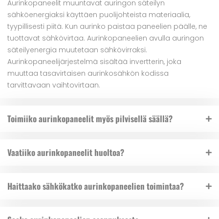
Aurinkopaneelit muuntavat auringon säteilyn
sähköenergiaksi käyttäen puolijohteista materiaalia,
tyypillisesti piitä. Kun aurinko paistaa paneelien päälle, ne
tuottavat sähkövirtaa. Aurinkopaneelien avulla auringon
säteilyenergia muutetaan sähkövirraksi.
Aurinkopaneelijärjestelmä sisältää invertterin, joka
muuttaa tasavirtaisen aurinkosähkön kodissa
tarvittavaan vaihtovirtaan.
Toimiiko aurinkopaneelit myös pilvisellä säällä?
Vaatiiko aurinkopaneelit huoltoa?
Haittaako sähkökatko aurinkopaneelien toimintaa?