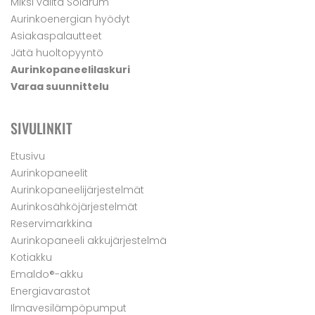
Miksi valita Solarum
Aurinkoenergian hyödyt
Asiakaspalautteet
Jätä huoltopyyntö
Aurinkopaneelilaskuri
Varaa suunnittelu
SIVULINKIT
Etusivu
Aurinkopaneelit
Aurinkopaneelijärjestelmät
Aurinkosähköjärjestelmät
Reservimarkkina
Aurinkopaneeli akkujärjestelmä
Kotiakku
Emaldo®-akku
Energiavarastot
Ilmavesilämpöpumput