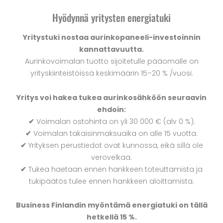
Hyödynnä yritysten energiatuki
Yritystuki nostaa aurinkopaneeli-investoinnin
kannattavuutta.
Aurinkovoimalan tuotto sijoitetulle pääomalle on
yrityskiinteistöissä keskimäärin 15–20 % /vuosi.
Yritys voi hakea tukea aurinkosähköön seuraavin
ehdoin:
✔
Voimalan ostohinta on yli 30 000 € (alv 0 %).
✔
Voimalan takaisinmaksuaika on alle 15 vuotta.
✔
Yrityksen perustiedot ovat kunnossa, eikä sillä ole
verovelkaa.
✔
Tukea haetaan ennen hankkeen toteuttamista ja
tukipäätös tulee ennen hankkeen aloittamista.
Business Finlandin myöntämä energiatuki on tällä
hetkellä 15 %.