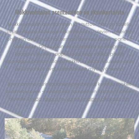
Mökkivoimalan asentaminen on yksinkertaista
Mökkivoimalan asentaminen ja käyttöönotto on todella
yksinkertaista. Mökkivoimalan mukana tulevien selkeiden
ohjeiden avulla voit halutessasi asentaa aurinkopaneelit
vaikka itse. Ohjauspaneeli ja tekniikka on integroitu
kaappiin. Mökille saapuessasi saat sähköt päälle
virtanappia painamalla ja mökkivoimalaan kuuluvan akun
avulla sähköt ovat käytettävissä myös yöaikaan.
Asennamme aurinkopaneelijärjestelmät kotiin ja mökille
Avaimet käteen -periaattella Tampereen ja koko Suomen
alueelle.
Pyydä tarjous
tai
varaa ilmainen alkukartoitus
.