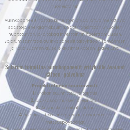
huoneistoihin.
Aurinkopaneelit nostaa kiinteistön arvoa ja tuo merkittäviä
säästöjä energiamaksuihin. Saat hankintaan 5 vuoden
huoltoturvan, joka takaa investoinnin huolettomuuden.
Solarum toimittaa aurinkopaneelit taloyhtiöön Tampereen
ja koko Suomen alueelle avaimet käteen -palveluna.
Solarum toimittaa aurinkopaneelit yrityksille Avaimet
käteen -palveluna
Projekti etenee seuraavasti:
1.
Urakan suunnittelu ja tarjous
2.
Urakkasopimuksen allekirjoitus
3.
Asennuksen aikataulutus
4.
Asennus, toiminnan testaus, asennus- ja
mittauspöytäkirjat
5.
Työn jälkeen toimitamme postissa takuutodistuksen