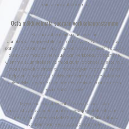
kuin omakotitaloonkin.
Osta mökkivoimala suoraan verkkokaupastamme
Kun haluat valmiiksi suunnitellun
aurinkopaneelijärjestelmän, mistä löytyy kaikki tarvittava
sähkön tuottamiseen mökillä, voit tilata tarpeisiisi sopivan
aurinkovoimalapaketin suoraan verkkokaupastamme.
Olemme suunnitelleet valmiita aurinkopaneelijärjestelmiä,
jotta sinä voit aloittaa aurinkoenergian hyödyntäminen
helposti ja nopeasti. Mökkivoimalamme mahdollistaa
esimerkiksi kesämökkien sähköistämisen vastaamaan
jopa sähköliittymää.
Myymme huolettomat ja vaivattomat sekä
ympäristöystävälliset aurinkopaneelijärjestelmät kotiin ja
mökille Tampereen ja koko Suomen alueelle. Tutustu
valikoimaan
Verkkokaupassamme
.