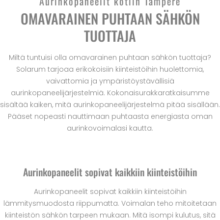
Aurinkopaneelit kotiin Tampere
OMAVARAINEN PUHTAAN SÄHKÖN
TUOTTAJA
Miltä tuntuisi olla omavarainen puhtaan sähkön tuottaja?
Solarum tarjoaa erikokoisiin kiinteistöihin huolettomia,
vaivattomia ja ympäristöystävällisiä
aurinkopaneelijärjestelmiä. Kokonaisurakkaratkaisumme
sisältää kaiken, mitä aurinkopaneelijärjestelmä pitää sisällään.
Pääset nopeasti nauttimaan puhtaasta energiasta oman
aurinkovoimalasi kautta.
Aurinkopaneelit sopivat kaikkiin kiinteistöihin
Aurinkopaneelit sopivat kaikkiin kiinteistöihin
lämmitysmuodosta riippumatta. Voimalan teho mitoitetaan
kiinteistön sähkön tarpeen mukaan. Mitä isompi kulutus, sitä