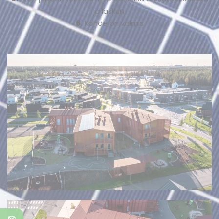
ja laskun.
6.
Kohde on valmis