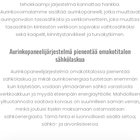
tehokkaampi järjestelmä kannattaa hankkia.
Aurinkovoimalamme sisältää aurinkopaneelit, jotka muuttavat
auringonvalon tasasähköksi ja verkkoinvertterin, joka muuttaa
tasasähkön kiinteistön verkkoon sopivaksi vaihtosähköksi
sekä kaapelit, kiinnitystarvikkeet ja turvakytkimen.
Aurinkopaneelijärjestelmä pienentää omakotitalon
sähkölaskua
Aurinkopaneelijärjestelmä omakotitalossa pienentää
sähkölaskua ja mikäli aurinkoenergiaa tuotetaan enemmän
kuin käytetään, voidaan ylimääräinen sähkö varastoida
verkkoakkuun ja myydä eteenpäin energiayhtiölle. Mahdollisen
ylituotannosta saatava korvaus on suunnilleen saman verran,
minkä joutuisi itsekin maksamaan ostamastaan
sähköenergiasta. Tämä hinta ei luonnollisesti sisällä siirtoa,
sähkö- ja arvonlisäveroa.