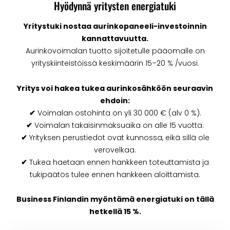
Hyödynnä yritysten energiatuki
Yritystuki nostaa aurinkopaneeli-investoinnin
kannattavuutta.
Aurinkovoimalan tuotto sijoitetulle pääomalle on
yrityskiinteistöissä keskimäärin 15–20 % /vuosi.
Yritys voi hakea tukea aurinkosähköön seuraavin
ehdoin:
✔
Voimalan ostohinta on yli 30 000 € (alv 0 %).
✔
Voimalan takaisinmaksuaika on alle 15 vuotta.
✔
Yrityksen perustiedot ovat kunnossa, eikä sillä ole
verovelkaa.
✔
Tukea haetaan ennen hankkeen toteuttamista ja
tukipäätös tulee ennen hankkeen aloittamista.
Business Finlandin myöntämä energiatuki on tällä
hetkellä 15 %.