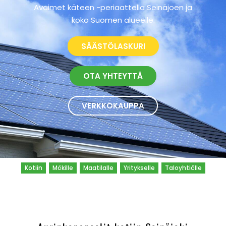
Avaimet käteen -periaattella Seinäjoen ja
koko Suomen alueelle.
SÄÄSTÖLASKURI
OTA YHTEYTTÄ
VERKKOKAUPPA
Kotiin
Mökille
Maatilalle
Yritykselle
Taloyhtiölle