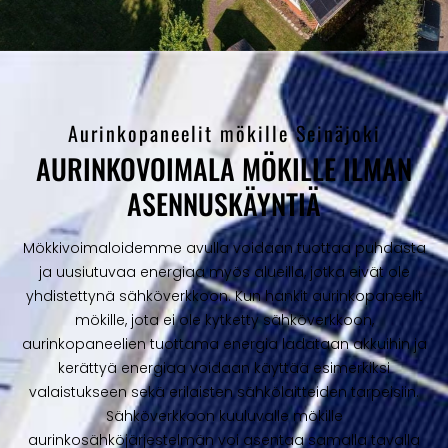
Aurinkopaneelit mökille Seinäjoki
AURINKOVOIMALA MÖKILLE ILMAN
ASENNUSKÄYNTIÄ
Mökkivoimaloidemme avulla voidaan tuottaa puhdasta
ja uusiutuvaa energiaa myös alueilla, jotka eivät ole
yhdistettynä sähköverkkoon. Kun hankit aurinkopaneelit
mökille, jota ei ole kytketty sähköverkkoon,
aurinkopaneelien tuottama energia ladataan akkuihin ja
kerättyä energiaa voidaan käyttää esimerkiksi
valaistukseen sekä erilaisten sähkölaitteiden tarpeisiin.
Sähköverkkoon kuuluvalle mökille
aurinkosähköjärjestelmän voi asentaa samalla tavalla