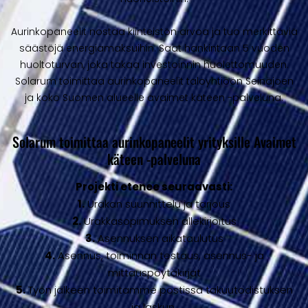
Aurinkopaneelit nostaa kiinteistön arvoa ja tuo merkittäviä
säästöjä energiamaksuihin. Saat hankintaan 5 vuoden
huoltoturvan, joka takaa investoinnin huolettomuuden.
Solarum toimittaa aurinkopaneelit taloyhtiöön Seinäjoen
ja koko Suomen alueelle avaimet käteen -palveluna.
Solarum toimittaa aurinkopaneelit yrityksille Avaimet
käteen -palveluna
Projekti etenee seuraavasti:
1.
Urakan suunnittelu ja tarjous
2.
Urakkasopimuksen allekirjoitus
3.
Asennuksen aikataulutus
4.
Asennus, toiminnan testaus, asennus- ja
mittauspöytäkirjat
5.
Työn jälkeen toimitamme postissa takuutodistuksen
ja laskun.