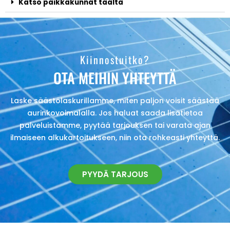
Katso paikkakunnat täältä
Kiinnostuitko?
OTA MEIHIN YHTEYTTÄ
Laske säästölaskurillamme, miten paljon voisit säästää
aurinkovoimalalla. Jos haluat saada lisätietoa
palveluistamme, pyytää tarjouksen tai varata ajan
ilmaiseen alkukartoitukseen, niin ota rohkeasti yhteyttä.
PYYDÄ TARJOUS