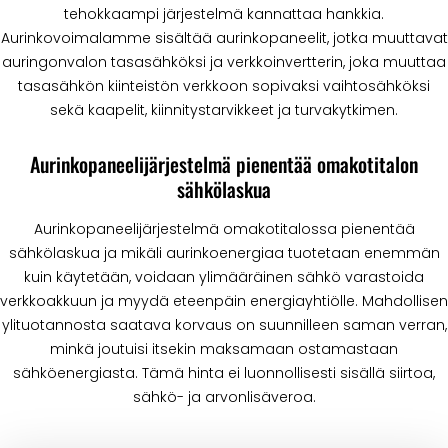
tehokkaampi järjestelmä kannattaa hankkia.
Aurinkovoimalamme sisältää aurinkopaneelit, jotka muuttavat
auringonvalon tasasähköksi ja verkkoinvertterin, joka muuttaa
tasasähkön kiinteistön verkkoon sopivaksi vaihtosähköksi
sekä kaapelit, kiinnitystarvikkeet ja turvakytkimen.
Aurinkopaneelijärjestelmä pienentää omakotitalon
sähkölaskua
Aurinkopaneelijärjestelmä omakotitalossa pienentää
sähkölaskua ja mikäli aurinkoenergiaa tuotetaan enemmän
kuin käytetään, voidaan ylimääräinen sähkö varastoida
verkkoakkuun ja myydä eteenpäin energiayhtiölle. Mahdollisen
ylituotannosta saatava korvaus on suunnilleen saman verran,
minkä joutuisi itsekin maksamaan ostamastaan
sähköenergiasta. Tämä hinta ei luonnollisesti sisällä siirtoa,
sähkö- ja arvonlisäveroa.