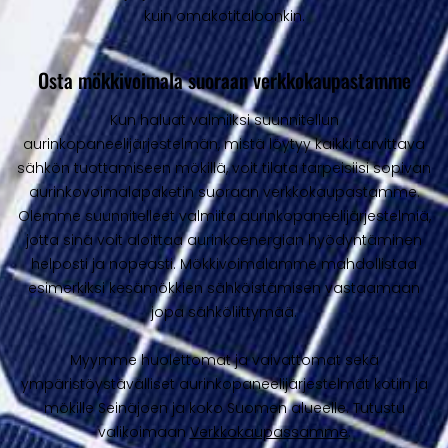
kuin omakotitaloonkin.
Osta mökkivoimala suoraan verkkokaupastamme
Kun haluat valmiiksi suunnitellun
aurinkopaneelijärjestelmän, mistä löytyy kaikki tarvittava
sähkön tuottamiseen mökillä, voit tilata tarpeisiisi sopivan
aurinkovoimalapaketin suoraan verkkokaupastamme.
Olemme suunnitelleet valmiita aurinkopaneelijärjestelmiä,
jotta sinä voit aloittaa aurinkoenergian hyödyntäminen
helposti ja nopeasti. Mökkivoimalamme mahdollistaa
esimerkiksi kesämökkien sähköistämisen vastaamaan
jopa sähköliittymää.
Myymme huolettomat ja vaivattomat sekä
ympäristöystävälliset aurinkopaneelijärjestelmät kotiin ja
mökille Seinäjoen ja koko Suomen alueelle. Tutustu
valikoimaan
Verkkokaupassamme
.