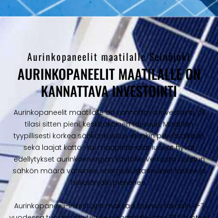
Aurinkopaneelit maatilalle Seinäjoki
AURINKOPANEELIT MAATILALLE ON
KANNATTAVA INVESTOINTI
Aurinkopaneelit maatilalle on kannattava investointi, oli
tilasi sitten pieni, keskikokoinen tai suuri. Maatilan
tyypillisesti korkea sähkönkulutus etenkin päiväsaikaan
sekä laajat katto- tai maapinta-alat luovat hyvät
edellytykset aurinkoenergian käytölle. Verkosta ostetun
sähkön määrä vähenee, energiakustannukset laskee ja
hiilijalanjälki pienenee.
Aurinkopaneeli-investointi maksaa itsensä takaisin 4-7
vuodessa tuoden sijoitetulle pääomalle jopa 25% tuoton!