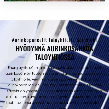
Aurinkopaneelit taloyhtiölle Seinäjoki
HYÖDYNNÄ AURINKOSÄHKÖÄ
TALOYHTIÖSSÄ
Energiayhteisöt mahdollistanut lakiuudistus on tehnyt
aurinkosähkön tuotannosta entistäkin kannattavampaa
taloyhtiöille. Aiemmin aurinkopaneelien tuottamaa
aurinkosähköä on voitu hyödyntää taloyhtiöissä vain
taloyhtiön yhteisten tilojen käyttämän kiinteistösähkön
kulutukseen. Tänä päivänä taloyhtiön aurinkopaneeleilla
tuotettua energia voidaan jakaa taloyhtiön asukkaiden
huoneistoihin.