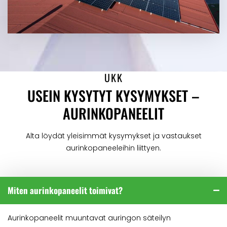
UKK
USEIN KYSYTYT KYSYMYKSET –
AURINKOPANEELIT
Alta löydät yleisimmät kysymykset ja vastaukset
aurinkopaneeleihin liittyen.
Miten aurinkopaneelit toimivat?
Aurinkopaneelit muuntavat auringon säteilyn