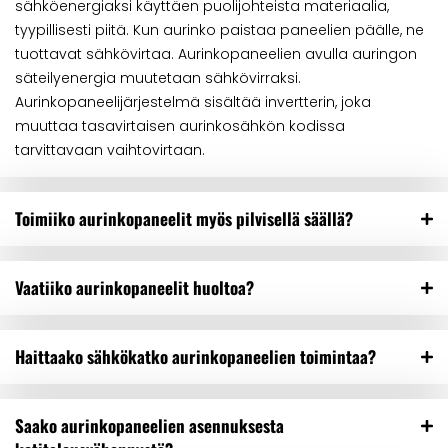
sähköenergiaksi käyttäen puolijohteista materiaalia,
tyypillisesti piitä. Kun aurinko paistaa paneelien päälle, ne
tuottavat sähkövirtaa. Aurinkopaneelien avulla auringon
säteilyenergia muutetaan sähkövirraksi.
Aurinkopaneelijärjestelmä sisältää invertterin, joka
muuttaa tasavirtaisen aurinkosähkön kodissa
tarvittavaan vaihtovirtaan.
Toimiiko aurinkopaneelit myös pilvisellä säällä?
Vaatiiko aurinkopaneelit huoltoa?
Haittaako sähkökatko aurinkopaneelien toimintaa?
Saako aurinkopaneelien asennuksesta