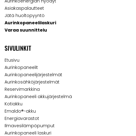
Aurinkoenergian hyödyt
Asiakaspalautteet
Jätä huoltopyyntö
Aurinkopaneelilaskuri
Varaa suunnittelu
SIVULINKIT
Etusivu
Aurinkopaneelit
Aurinkopaneelijärjestelmät
Aurinkosähköjärjestelmät
Reservimarkkina
Aurinkopaneeli akkujärjestelmä
Kotiakku
Emaldo®-akku
Energiavarastot
Ilmavesilämpöpumput
Aurinkopaneeli laskuri