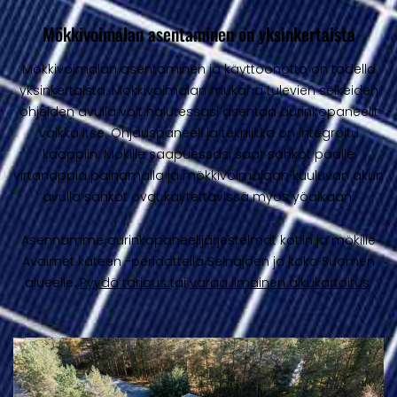
Mökkivoimalan asentaminen on yksinkertaista
Mökkivoimalan asentaminen ja käyttöönotto on todella
yksinkertaista. Mökkivoimalan mukana tulevien selkeiden
ohjeiden avulla voit halutessasi asentaa aurinkopaneelit
vaikka itse. Ohjauspaneeli ja tekniikka on integroitu
kaappiin. Mökille saapuessasi saat sähköt päälle
virtanappia painamalla ja mökkivoimalaan kuuluvan akun
avulla sähköt ovat käytettävissä myös yöaikaan.
Asennamme aurinkopaneelijärjestelmät kotiin ja mökille
Avaimet käteen -periaattella Seinäjoen ja koko Suomen
alueelle.
Pyydä tarjous
tai
varaa ilmainen alkukartoitus
.