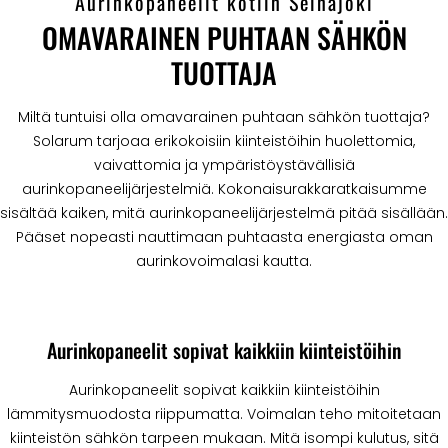
Aurinkopaneelit kotiin Seinäjoki
OMAVARAINEN PUHTAAN SÄHKÖN
TUOTTAJA
Miltä tuntuisi olla omavarainen puhtaan sähkön tuottaja?
Solarum tarjoaa erikokoisiin kiinteistöihin huolettomia,
vaivattomia ja ympäristöystävällisiä
aurinkopaneelijärjestelmiä. Kokonaisurakkaratkaisumme
sisältää kaiken, mitä aurinkopaneelijärjestelmä pitää sisällään.
Pääset nopeasti nauttimaan puhtaasta energiasta oman
aurinkovoimalasi kautta.
Aurinkopaneelit sopivat kaikkiin kiinteistöihin
Aurinkopaneelit sopivat kaikkiin kiinteistöihin
lämmitysmuodosta riippumatta. Voimalan teho mitoitetaan
kiinteistön sähkön tarpeen mukaan. Mitä isompi kulutus, sitä