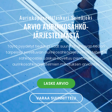
Aurinkopaneelilaskuri Seinäjoki
ARVIO AURINKOSÄHKÖ­
JÄRJESTELMÄSTÄ
Täytä pyydetyt tiedot ja saat suuntaa-antavan tiedon
tarpeisiisi soveltuvan aurinkosähköjärjestelmän tehosta
sähköpostiisi. Laskuri soveltuu pientalojen
aurinkosähköjärjestelmien mitoituksen arviointiin.
LASKE ARVIO
VARAA SUUNNITTELU