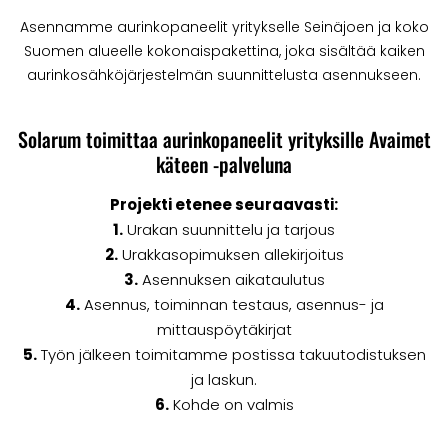
Asennamme aurinkopaneelit yritykselle Seinäjoen ja koko
Suomen alueelle kokonaispakettina, joka sisältää kaiken
aurinkosähköjärjestelmän suunnittelusta asennukseen.
Solarum toimittaa aurinkopaneelit yrityksille Avaimet
käteen -palveluna
Projekti etenee seuraavasti:
1.
Urakan suunnittelu ja tarjous
2.
Urakkasopimuksen allekirjoitus
3.
Asennuksen aikataulutus
4.
Asennus, toiminnan testaus, asennus- ja
mittauspöytäkirjat
5.
Työn jälkeen toimitamme postissa takuutodistuksen
ja laskun.
6.
Kohde on valmis