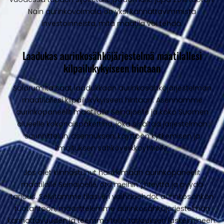
Näin aurinkovoimala on yksi kannattavimmista
investoinneista, mitä maatila voi tehdä.
Laadukas aurinkosähköjärjestelmä maatilallesi
kilpailukykyiseen hintaan
Solarumilta saat laadukkaan aurinkosähköjärjestelmän
maatilallesi kilpailukykyiseen hintaan. Asennamme
aurinkopaneelit maatilalle Seinäjoelle ja koko Suomen
alueelle kokonaispakettina, joka sisältää järjestelmän
suunnittelun, asennuksen, käyttöön kytkemisen ja
ilmoituksen sähköverkkoyhtiölle.
Jos olet kiinnostunut hankkimaan aurinkopaneelit
maatilalle Seinäjoelle, ota meihin yhteyttä ja pyydä
tarjous. Selvitämme tilasi eri vaihdoehdot aurinkosähkön
tuotantoon, määrittelemme aurinkosähköjärjestelmän
kannattavuuden ja teemme teille tarjouksen laskelmineen.