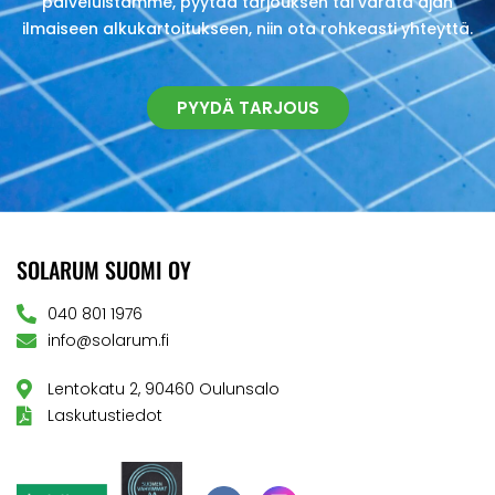
palveluistamme, pyytää tarjouksen tai varata ajan
ilmaiseen alkukartoitukseen, niin ota rohkeasti yhteyttä.
PYYDÄ TARJOUS
SOLARUM SUOMI OY
040 801 1976
info@solarum.fi
Lentokatu 2, 90460 Oulunsalo
Laskutustiedot