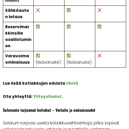
mointi
Sähköauto
n lataus
Reservimar
kkinoille
osallistumin
en
Varavoima
ominaisuus
(lisävaruste)
(lisävaruste)
Lue lisää kotiakkujen eduista
tästä
Ota yhteyttä:
Yhteystiedot
.
Solarumin tarjoamat kotiakut – Vertailu ja ominaisuudet
Solarum tarjoaa useita kotiakkuvaihtoehtoja, jotka sopivat