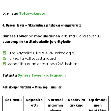
Lue lisää
Sofar-akuista
4. Dyness Tower – Skaalautuva ja tehokas energiavarasto
Dyness Tower
on
modulaarinen
akkumalli, joka soveltuu
suurempiin kotitalouksiin ja yrityksiin
.
Pitkä käyttöikä (LiFePO4-akuteknologia)
Korkea turvallisuusstandardi
Mahdollisuus laajentaa jopa 21,31 kWh asti
Tutustu
Dyness Tower -ratkaisuun
Kotiakkujen vertailu – Mikä sopii sinulle?
Kotiakku
Kapasite
Varavoi
Reservim
Optimaal
etti
maomin
arkkina
inen
aisuus
käyttöko