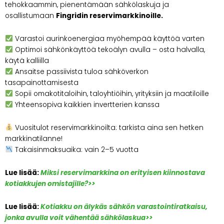
tehokkaammin, pienentämään sähkölaskuja ja
osallistumaan
Fingridin reservimarkkinoille.
Varastoi aurinkoenergiaa myöhempää käyttöä varten
Optimoi sähkönkäyttöä tekoälyn avulla – osta halvalla,
käytä kalliilla
Ansaitse passiivista tuloa sähköverkon
tasapainottamisesta
Sopii omakotitaloihin, taloyhtiöihin, yrityksiin ja maatiloille
Yhteensopiva kaikkien invertterien kanssa
Vuositulot reservimarkkinoilta: tarkista aina sen hetken
markkinatilanne!
Takaisinmaksuaika: vain 2–5 vuotta
Lue lisää:
Miksi reservimarkkina on erityisen kiinnostava
kotiakkujen omistajille?>>
Lue lisää:
Kotiakku on älykäs sähkön varastointiratkaisu,
jonka avulla voit vähentää sähkölaskua>>