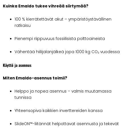
Kuinka Emaldo tukee vihreää siirtymää?
100 % kierrätettävät akut – ympäristöystävällinen
ratkaisu
Pienempi riippuvuus fossiilisista polttoaineista
Vähentää hiilijalanjälkeä jopa 1000 kg CO₂ vuodessa
Käyttö ja asennus
Miten Emaldo-asennus toimii?
Helppo ja nopea asennus – valmis muutamassa
tunnissa
Yhteensopiva kaikkien inverttereiden kanssa
SlideON™-liitännät helpottavat asennusta ja tekevät