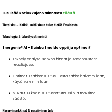
Lue lisää kotiakkujen valinnasta
täältä
Tietoisku – Kaikki, mitä sinun tulee tietää Emaldosta
Teknologia & tekoälyoptimointi
Energenie® AI – Kuinka Emaldo oppii ja optimoi?
Tekoäly analysoi sähkön hinnat ja sääennusteet
reaaliajassa
Optimoitu sähkönkulutus – osta sähkö halvimmillaan,
käytä kalleimmillaan
Mukautuu kodin kulutustottumuksiin ja maksimoi
säästöt
Reservimarkkinat & passiivinen tulo