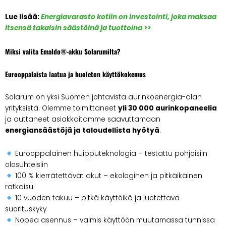
Lue lisää:
Energiavarasto kotiin on investointi, joka maksaa
itsensä takaisin säästöinä ja tuottoina >>
Miksi valita Emaldo®-akku Solarumilta?
Eurooppalaista laatua ja huoleton käyttökokemus
Solarum on yksi Suomen johtavista aurinkoenergia-alan
yrityksistä. Olemme toimittaneet
yli 30 000 aurinkopaneelia
ja auttaneet asiakkaitamme saavuttamaan
energiansäästöjä ja taloudellista hyötyä
.
Eurooppalainen huipputeknologia – testattu pohjoisiin
olosuhteisiin
100 % kierrätettävät akut – ekologinen ja pitkäikäinen
ratkaisu
10 vuoden takuu – pitkä käyttöikä ja luotettava
suorituskyky
Nopea asennus – valmis käyttöön muutamassa tunnissa