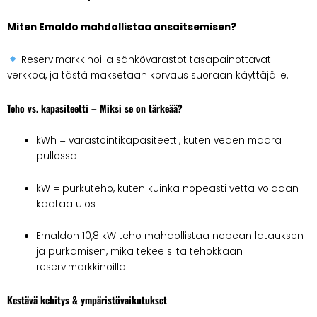
Miten Emaldo mahdollistaa ansaitsemisen?
Reservimarkkinoilla sähkövarastot tasapainottavat
verkkoa, ja tästä maksetaan korvaus suoraan käyttäjälle.
Teho vs. kapasiteetti – Miksi se on tärkeää?
kWh = varastointikapasiteetti, kuten veden määrä
pullossa
kW = purkuteho, kuten kuinka nopeasti vettä voidaan
kaataa ulos
Emaldon 10,8 kW teho mahdollistaa nopean latauksen
ja purkamisen, mikä tekee siitä tehokkaan
reservimarkkinoilla
Kestävä kehitys & ympäristövaikutukset