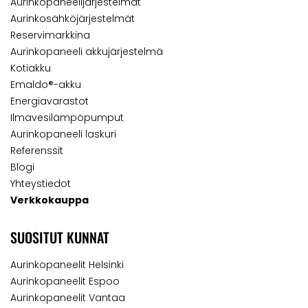
Aurinkopaneelijärjestelmät
Aurinkosähköjärjestelmät
Reservimarkkina
Aurinkopaneeli akkujärjestelmä
Kotiakku
Emaldo®-akku
Energiavarastot
Ilmavesilämpöpumput
Aurinkopaneeli laskuri
Referenssit
Blogi
Yhteystiedot
Verkkokauppa
SUOSITUT KUNNAT
Aurinkopaneelit Helsinki
Aurinkopaneelit Espoo
Aurinkopaneelit Vantaa