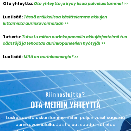
Ota yhteyttä:
Ota yhteyttä ja kysy lisää palveluistamme! >>
Lue lisää:
Tässä artikkelissa käsittelemme akkujen
liittämistä aurinkovoimalaan >>
Tutustu:
Tutustu miten aurinkopaneelin akkujärjestelmä tuo
säästöjä ja tehostaa aurinkopaneelien hyötyjä! >>
Lue lisää:
Mitä on aurinkoenergia? >>
Kiinnostuitko?
OTA MEIHIN YHTEYTTÄ
Laske säästölaskurillamme, miten paljon voisit säästää
aurinkovoimalalla. Jos haluat saada lisätietoa