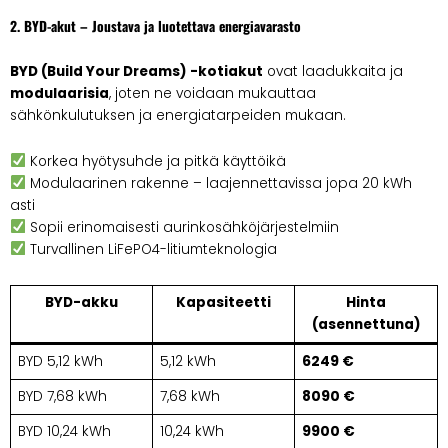
2. BYD-akut – Joustava ja luotettava energiavarasto
BYD (Build Your Dreams) -kotiakut
ovat laadukkaita ja
modulaarisia
, joten ne voidaan mukauttaa
sähkönkulutuksen ja energiatarpeiden mukaan.
Korkea hyötysuhde ja pitkä käyttöikä
Modulaarinen rakenne – laajennettavissa jopa 20 kWh
asti
Sopii erinomaisesti aurinkosähköjärjestelmiin
Turvallinen LiFePO4-litiumteknologia
BYD-akku
Kapasiteetti
Hinta
(asennettuna)
BYD 5,12 kWh
5,12 kWh
6249 €
BYD 7,68 kWh
7,68 kWh
8090 €
BYD 10,24 kWh
10,24 kWh
9900 €