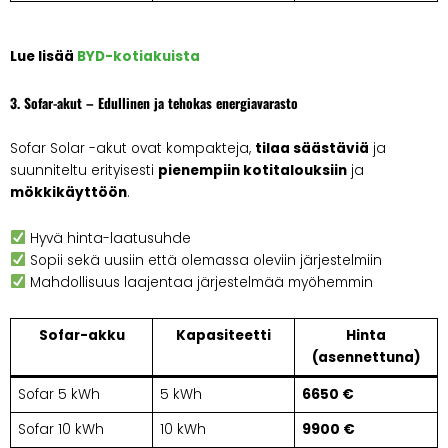
Lue lisää
BYD-kotiakuista
3. Sofar-akut – Edullinen ja tehokas energiavarasto
Sofar Solar -akut ovat kompakteja,
tilaa säästäviä
ja
suunniteltu erityisesti
pienempiin kotitalouksiin
ja
mökkikäyttöön
.
Hyvä hinta-laatusuhde
Sopii sekä uusiin että olemassa oleviin järjestelmiin
Mahdollisuus laajentaa järjestelmää myöhemmin
Sofar-akku
Kapasiteetti
Hinta
(asennettuna)
Sofar 5 kWh
5 kWh
6650 €
Sofar 10 kWh
10 kWh
9900 €