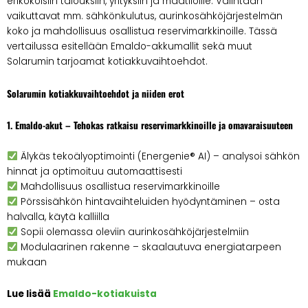
erikokoisiin talouksiin, yrityksiin ja maatiloille. Valintaan
vaikuttavat mm. sähkönkulutus, aurinkosähköjärjestelmän
koko ja mahdollisuus osallistua reservimarkkinoille. Tässä
vertailussa esitellään Emaldo-akkumallit sekä muut
Solarumin tarjoamat kotiakkuvaihtoehdot.
Solarumin kotiakkuvaihtoehdot ja niiden erot
1. Emaldo-akut – Tehokas ratkaisu reservimarkkinoille ja omavaraisuuteen
Älykäs tekoälyoptimointi (Energenie® AI) – analysoi sähkön
hinnat ja optimoituu automaattisesti
Mahdollisuus osallistua reservimarkkinoille
Pörssisähkön hintavaihteluiden hyödyntäminen – osta
halvalla, käytä kalliilla
Sopii olemassa oleviin aurinkosähköjärjestelmiin
Modulaarinen rakenne – skaalautuva energiatarpeen
mukaan
Lue lisää
Emaldo-kotiakuista