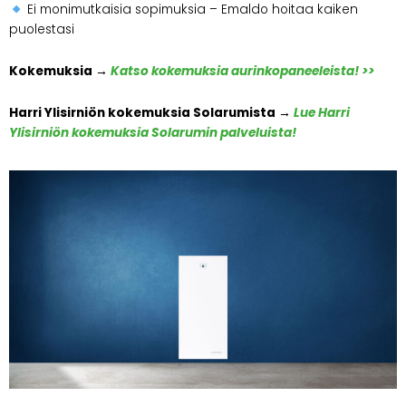
Ei monimutkaisia sopimuksia – Emaldo hoitaa kaiken
puolestasi
Kokemuksia →
Katso kokemuksia aurinkopaneeleista! >>
Harri Ylisirniön kokemuksia Solarumista →
Lue Harri
Ylisirniön kokemuksia Solarumin palveluista!