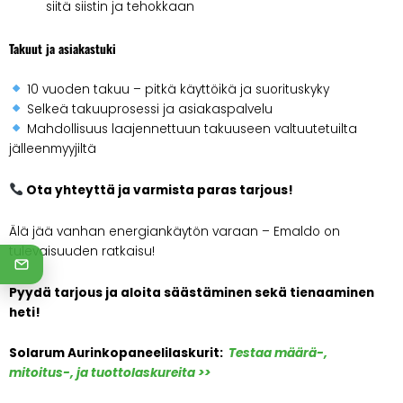
siitä siistin ja tehokkaan
Takuut ja asiakastuki
10 vuoden takuu – pitkä käyttöikä ja suorituskyky
Selkeä takuuprosessi ja asiakaspalvelu
Mahdollisuus laajennettuun takuuseen valtuutetuilta
jälleenmyyjiltä
Ota yhteyttä ja varmista paras tarjous!
Älä jää vanhan energiankäytön varaan – Emaldo on
tulevaisuuden ratkaisu!
Pyydä tarjous ja aloita säästäminen sekä tienaaminen
heti!
Solarum Aurinkopaneelilaskurit:
Testaa määrä-,
mitoitus-, ja tuottolaskureita >>