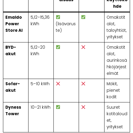
hde
Emaldo
5,12–15,36
Omakotit
Power
kWh
(lisävarus
alot,
Store AI
te)
taloyhtiöt,
yritykset
BYD-
5,12–20
Omakotit
akut
kWh
alot,
aurinkosä
hköjärjest
elmät
Sofar-
5–10 kWh
Mökit,
akut
pienet
kodit
Dyness
10–21 kWh
Suuret
Tower
kotitaloud
et,
yritykset