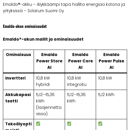
Emaldo®-akku – Älykkäämpi tapa hallita energiaa kotona ja
yrityksissä – Solarum Suomi Oy
Emaldo-akun ominaisuudet
Emaldo®-akun mallit ja ominaisuudet
Ominaisuus
Emaldo
Emaldo
Emaldo
Power Store
Power Core
Power Pulse
AI
AI
AI
Invertteri
10,8 kW
10,8 kW
10,8 kW
hybridi
integroitu
Akkukapasi
5,12–15,36
5,12–15,36
5,12 kWh
teetti
kWh
kWh
(laajennetta
vissa)
Tekoälyopti