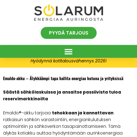
Siirry
sisältöön
PYYDÄ TARJOUS
Hyödynnä kotitalousvähennys 2026!
Emaldo-akku –
Älykkäämpi tapa hallita energiaa kotona ja yrityksissä
Säästä sähkölaskuissa ja ansaitse passiivista tuloa
reservimarkkinoilta
Emaldo®-akku tarjoaa
tehokkaan ja kannattavan
ratkaisun sähkön varastointiin, energiankulutuksen
optimointiin ja sähköverkon tasapainottamiseen. Tämä
älykäs kotiakku auttaa hyödyntämään aurinkoenergiaa