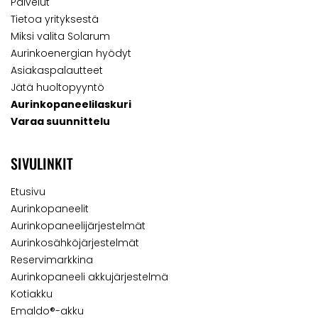
Palvelut
Tietoa yrityksestä
Miksi valita Solarum
Aurinkoenergian hyödyt
Asiakaspalautteet
Jätä huoltopyyntö
Aurinkopaneelilaskuri
Varaa suunnittelu
SIVULINKIT
Etusivu
Aurinkopaneelit
Aurinkopaneelijärjestelmät
Aurinkosähköjärjestelmät
Reservimarkkina
Aurinkopaneeli akkujärjestelmä
Kotiakku
Emaldo®-akku