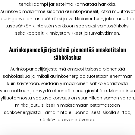
tehokkaampi järjestelmä kannattaa hankkia.
Aurinkovoimalamme sisältää aurinkopaneelit, jotka muuttavat
auringonvalon tasasähköksi ja verkkoinvertterin, joka muuttaa
tasasähkön kiinteistön verkkoon sopivaksi vaihtosähköksi
sekä kaapelit, kiinnitystarvikkeet ja turvakytkimen.
Aurinkopaneelijärjestelmä pienentää omakotitalon
sähkölaskua
Aurinkopaneelijärjestelmä omakotitalossa pienentää
sähkölaskua ja mikäli aurinkoenergiaa tuotetaan enemmän
kuin käytetään, voidaan ylimääräinen sähkö varastoida
verkkoakkuun ja myydä eteenpäin energiayhtiölle. Mahdollisen
ylituotannosta saatava korvaus on suunnilleen saman verran,
minkä joutuisi itsekin maksamaan ostamastaan
sähköenergiasta. Tämä hinta ei luonnollisesti sisällä siirtoa,
sähkö- ja arvonlisäveroa.