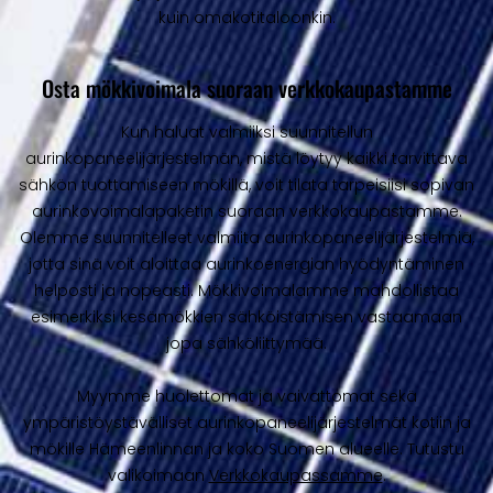
kuin omakotitaloonkin.
Osta mökkivoimala suoraan verkkokaupastamme
Kun haluat valmiiksi suunnitellun
aurinkopaneelijärjestelmän, mistä löytyy kaikki tarvittava
sähkön tuottamiseen mökillä, voit tilata tarpeisiisi sopivan
aurinkovoimalapaketin suoraan verkkokaupastamme.
Olemme suunnitelleet valmiita aurinkopaneelijärjestelmiä,
jotta sinä voit aloittaa aurinkoenergian hyödyntäminen
helposti ja nopeasti. Mökkivoimalamme mahdollistaa
esimerkiksi kesämökkien sähköistämisen vastaamaan
jopa sähköliittymää.
Myymme huolettomat ja vaivattomat sekä
ympäristöystävälliset aurinkopaneelijärjestelmät kotiin ja
mökille Hämeenlinnan ja koko Suomen alueelle. Tutustu
valikoimaan
Verkkokaupassamme
.