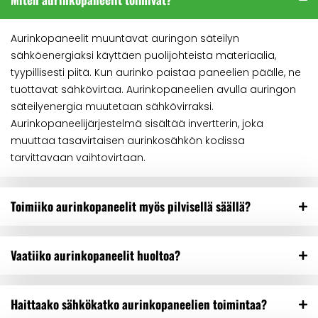
Aurinkopaneelit muuntavat auringon säteilyn
sähköenergiaksi käyttäen puolijohteista materiaalia,
tyypillisesti piitä. Kun aurinko paistaa paneelien päälle, ne
tuottavat sähkövirtaa. Aurinkopaneelien avulla auringon
säteilyenergia muutetaan sähkövirraksi.
Aurinkopaneelijärjestelmä sisältää invertterin, joka
muuttaa tasavirtaisen aurinkosähkön kodissa
tarvittavaan vaihtovirtaan.
Toimiiko aurinkopaneelit myös pilvisellä säällä?
Vaatiiko aurinkopaneelit huoltoa?
Haittaako sähkökatko aurinkopaneelien toimintaa?