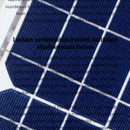
vuodessa tuoden sijoitetulle pääomalle jopa 25% tuoton!
Näin aurinkovoimala on yksi kannattavimmista
investoinneista, mitä maatila voi tehdä.
Laadukas aurinkosähköjärjestelmä maatilallesi
kilpailukykyiseen hintaan
Solarumilta saat laadukkaan aurinkosähköjärjestelmän
maatilallesi kilpailukykyiseen hintaan. Asennamme
aurinkopaneelit maatilalle Hämeenlinnaan ja koko
Suomen alueelle kokonaispakettina, joka sisältää
järjestelmän suunnittelun, asennuksen, käyttöön
kytkemisen ja ilmoituksen sähköverkkoyhtiölle.
Jos olet kiinnostunut hankkimaan aurinkopaneelit
maatilalle Hämeenlinnaan, ota meihin yhteyttä ja pyydä
tarjous. Selvitämme tilasi eri vaihdoehdot aurinkosähkön
tuotantoon, määrittelemme aurinkosähköjärjestelmän