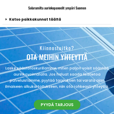
Solarumilta aurinkopaneelit ympäri Suomen
Katso paikkakunnat täältä
Kiinnostuitko?
OTA MEIHIN YHTEYTTÄ
Laske säästölaskurillamme, miten paljon voisit säästää
aurinkovoimalalla. Jos haluat saada lisätietoa
palveluistamme, pyytää tarjouksen tai varata ajan
ilmaiseen alkukartoitukseen, niin ota rohkeasti yhteyttä.
PYYDÄ TARJOUS