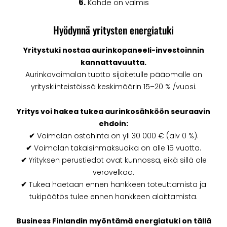
6.
Kohde on valmis
Hyödynnä yritysten energiatuki
Yritystuki nostaa aurinkopaneeli-investoinnin
kannattavuutta.
Aurinkovoimalan tuotto sijoitetulle pääomalle on
yrityskiinteistöissä keskimäärin 15–20 % /vuosi.
Yritys voi hakea tukea aurinkosähköön seuraavin
ehdoin:
✔
Voimalan ostohinta on yli 30 000 € (alv 0 %).
✔
Voimalan takaisinmaksuaika on alle 15 vuotta.
✔
Yrityksen perustiedot ovat kunnossa, eikä sillä ole
verovelkaa.
✔
Tukea haetaan ennen hankkeen toteuttamista ja
tukipäätös tulee ennen hankkeen aloittamista.
Business Finlandin myöntämä energiatuki on tällä