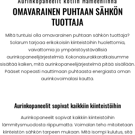
Aurinkopaneelit kotiin Hämeenlinna
OMAVARAINEN PUHTAAN SÄHKÖN
TUOTTAJA
Miltä tuntuisi olla omavarainen puhtaan sähkön tuottaja?
Solarum tarjoaa erikokoisiin kiinteistöihin huolettomia,
vaivattomia ja ympäristöystävällisiä
aurinkopaneelijärjestelmiä. Kokonaisurakkaratkaisumme
sisältää kaiken, mitä aurinkopaneelijärjestelmä pitää sisällään.
Pääset nopeasti nauttimaan puhtaasta energiasta oman
aurinkovoimalasi kautta.
Aurinkopaneelit sopivat kaikkiin kiinteistöihin
Aurinkopaneelit sopivat kaikkiin kiinteistöihin
lämmitysmuodosta riippumatta. Voimalan teho mitoitetaan
kiinteistön sähkön tarpeen mukaan. Mitä isompi kulutus, sitä