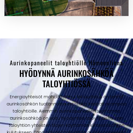
Aurinkopaneelit taloyhtiölle Hämeenlinna
HYÖDYNNÄ AURINKOSÄHKÖÄ
TALOYHTIÖSSÄ
Energiayhteisöt mahdollistanut lakiuudistus on tehnyt
aurinkosähkön tuotannosta entistäkin kannattavampaa
taloyhtiöille. Aiemmin aurinkopaneelien tuottamaa
aurinkosähköä on voitu hyödyntää taloyhtiöissä vain
taloyhtiön yhteisten tilojen käyttämän kiinteistösähkön
kulutukseen. Tänä päivänä taloyhtiön aurinkopaneeleilla