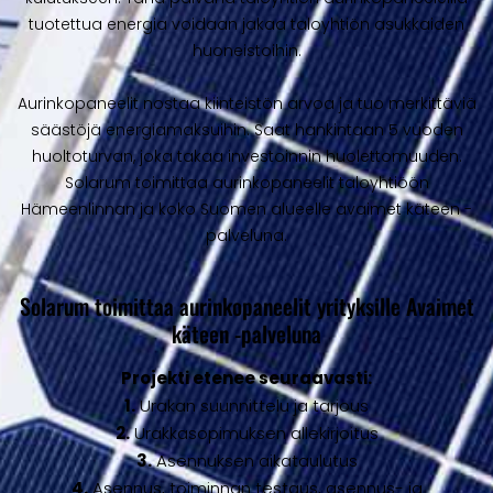
tuotettua energia voidaan jakaa taloyhtiön asukkaiden
huoneistoihin.
Aurinkopaneelit nostaa kiinteistön arvoa ja tuo merkittäviä
säästöjä energiamaksuihin. Saat hankintaan 5 vuoden
huoltoturvan, joka takaa investoinnin huolettomuuden.
Solarum toimittaa aurinkopaneelit taloyhtiöön
Hämeenlinnan ja koko Suomen alueelle avaimet käteen -
palveluna.
Solarum toimittaa aurinkopaneelit yrityksille Avaimet
käteen -palveluna
Projekti etenee seuraavasti:
1.
Urakan suunnittelu ja tarjous
2.
Urakkasopimuksen allekirjoitus
3.
Asennuksen aikataulutus
4.
Asennus, toiminnan testaus, asennus- ja