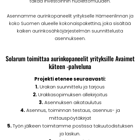
takaa investoinnin huolettomuuden.
Asennamme aurinkopaneelit yritykselle Hämeenlinnan ja
koko Suomen alueelle kokonaispakettina, joka sisältää
kaiken aurinkosähköjärjestelmän suunnittelusta
asennukseen.
Solarum toimittaa aurinkopaneelit yrityksille Avaimet
käteen -palveluna
Projekti etenee seuraavasti:
1.
Urakan suunnittelu ja tarjous
2.
Urakkasopimuksen allekirjoitus
3.
Asennuksen aikataulutus
4.
Asennus, toiminnan testaus, asennus- ja
mittauspöytäkirjat
5.
Työn jälkeen toimitamme postissa takuutodistuksen
ja laskun.