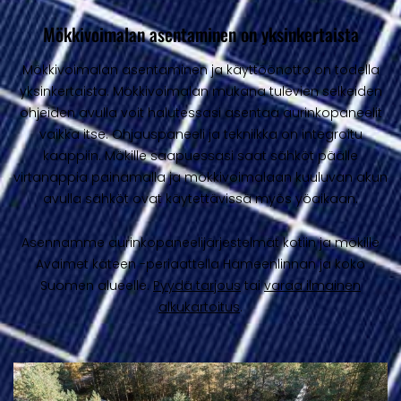
Mökkivoimalan asentaminen on yksinkertaista
Mökkivoimalan asentaminen ja käyttöönotto on todella
yksinkertaista. Mökkivoimalan mukana tulevien selkeiden
ohjeiden avulla voit halutessasi asentaa aurinkopaneelit
vaikka itse. Ohjauspaneeli ja tekniikka on integroitu
kaappiin. Mökille saapuessasi saat sähköt päälle
virtanappia painamalla ja mökkivoimalaan kuuluvan akun
avulla sähköt ovat käytettävissä myös yöaikaan.
Asennamme aurinkopaneelijärjestelmät kotiin ja mökille
Avaimet käteen -periaattella Hämeenlinnan ja koko
Suomen alueelle.
Pyydä tarjous
tai
varaa ilmainen
alkukartoitus
.