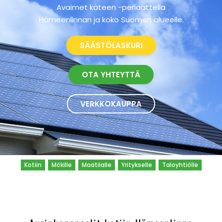
Avaimet käteen -periaattella
Hämeenlinnan ja koko Suomen alueelle.
SÄÄSTÖLASKURI
OTA YHTEYTTÄ
VERKKOKAUPPA
Kotiin
Mökille
Maatilalle
Yritykselle
Taloyhtiölle