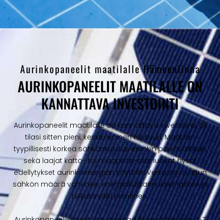
Aurinkopaneelit maatilalle Hämeenlinna
AURINKOPANEELIT MAATILALLE ON
KANNATTAVA INVESTOINTI
Aurinkopaneelit maatilalle on kannattava investointi, oli
tilasi sitten pieni, keskikokoinen tai suuri. Maatilan
tyypillisesti korkea sähkönkulutus etenkin päiväsaikaan
sekä laajat katto- tai maapinta-alat luovat hyvät
edellytykset aurinkoenergian käytölle. Verkosta ostetun
sähkön määrä vähenee, energiakustannukset laskee ja
hiilijalanjälki pienenee.
Aurinkopaneeli-investointi maksaa itsensä takaisin 4-7