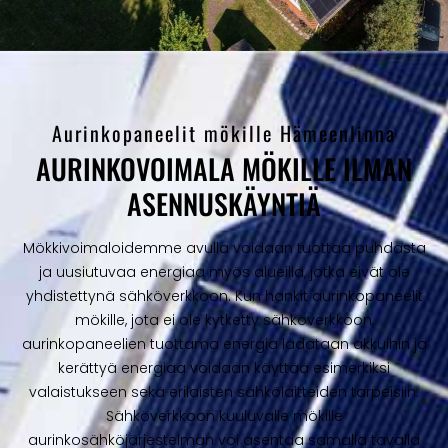
Aurinkopaneelit mökille Hämeenlinna
AURINKOVOIMALA MÖKILLE ILMAN
ASENNUSKÄYNTIÄ
Mökkivoimaloidemme avulla voidaan tuottaa puhdasta
ja uusiutuvaa energiaa myös alueilla, jotka eivät ole
yhdistettynä sähköverkkoon. Kun hankit aurinkopaneelit
mökille, jota ei ole kytketty sähköverkkoon,
aurinkopaneelien tuottama energia ladataan akkuihin ja
kerättyä energiaa voidaan käyttää esimerkiksi
valaistukseen sekä erilaisten sähkölaitteiden tarpeisiin.
Sähköverkkoon kuuluvalle mökille
aurinkosähköjärjestelmän voi asentaa samalla tavalla