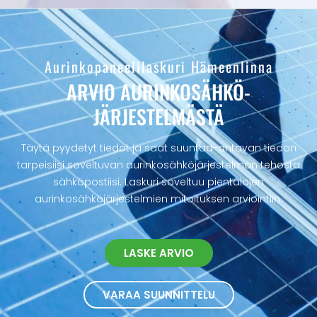
Aurinkopaneelilaskuri Hämeenlinna
ARVIO AURINKOSÄHKÖ­
JÄRJESTELMÄSTÄ
Täytä pyydetyt tiedot ja saat suuntaa-antavan tiedon
tarpeisiisi soveltuvan aurinkosähköjärjestelmän tehosta
sähköpostiisi. Laskuri soveltuu pientalojen
aurinkosähköjärjestelmien mitoituksen arviointiin.
LASKE ARVIO
VARAA SUUNNITTELU