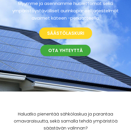
Myymme ja asennamme huolettomat sekä
ympäristöystävälliset aurinkopaneelijärjestelmät
avaimet käteen -periaatteella.
SÄÄSTÖLASKURI
OTA YHTEYTTÄ
Haluatko pienentää sähkölaskua ja parantaa
omavaraisuutta, sekä samalla tehdä ympäristöä
säästävän valinnan?