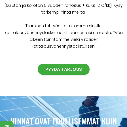
(kuluton ja koroton 5 vuoden rahoitus + kulut 12 €/kk). Kysy
tarkempi hinta meiltä.
Tilauksen tehtyäsi toimitamme sinulle
kotitalousvähennyslaskelman tilaamastasi urakasta. Työn
jälkeen toimitamme vielä virallisen
kotitalousvähennystodistuksen.
PYYDÄ TARJOUS
HINNAT OVAT EDULLISEMMAT KUIN