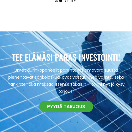
vaihteluita.
TEE ELÄMÄSI PARAS INVESTOINTI!
Omat aurinkopaneelit parantavat omavaraisuutta,
pienentävät sähkölaskua, ovat vastuullinen valinta, sekä
hankinta, joka maksaa itsensä takaisin – toimi nyt ja kysy
tarjous!
PYYDÄ TARJOUS