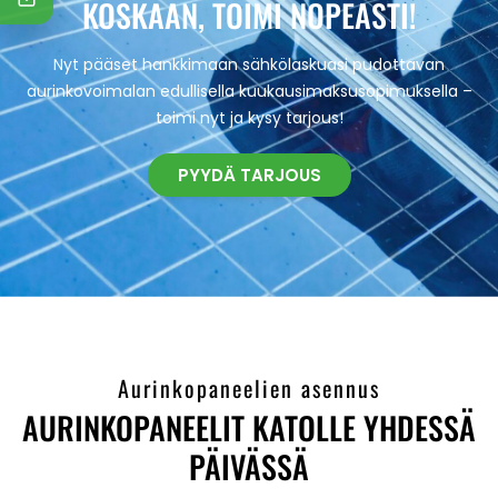
KOSKAAN, TOIMI NOPEASTI!
Nyt pääset hankkimaan sähkölaskuasi pudottavan
aurinkovoimalan edullisella kuukausimaksusopimuksella –
toimi nyt ja kysy tarjous!
PYYDÄ TARJOUS
Aurinkopaneelien asennus
AURINKOPANEELIT KATOLLE YHDESSÄ
PÄIVÄSSÄ