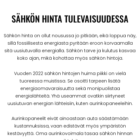
SÄHKÖN HINTA TULEVAISUUDESSA
Sähkön hinta on ollut nousussa jo pitkään, eikä loppua näy,
sillä fossiilisesta energiasta pyritään eroon korvaamalla
sitä uusiutuvalla energialla. Sähkön tarve ja kulutus kasvaa
koko ajan, mikä kohottaa myös sähkön hintoja.
Vuoden 2022 sähkön hintojen huima piikki on vielä
tuoreessa muistissa. Se osoitti tarpeen lisätä
energiaomavaraisuutta sekä monipuolistaa
energialähteitä. Yhä useammat ovatkin siirtyneet
uusiutuvan energian lähteisiin, kuten aurinkopaneeleihin.
Aurinkopaneelit eivät ainoastaan auta säästämään
kustannuksissa, vaan edistävät myös ympäristön
kestävyyttä. Oma aurinkovoimala tasaa sähkön hinnan