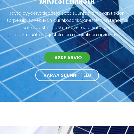
Täytä pyydetyt tiedot ja saat suuntaa antavan tiedon
tarpeisiisi soveltuvan aurinkosähköjärjestelmän tehosta
sähköpostiisi. Laskuri soveltuu pientalojen
aurinkosähköjärjestelmien mitoituksen arviointiin.
LASKE ARVIO
VARAA SUUNNITTELU