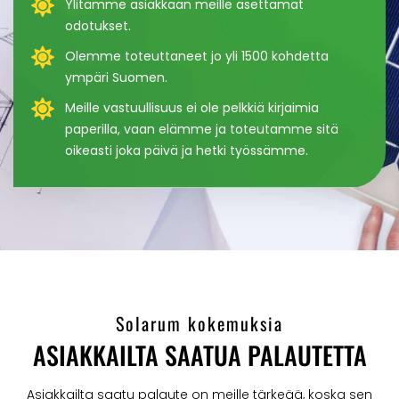
Ylitämme asiakkaan meille asettamat
odotukset.
Olemme toteuttaneet jo yli 1500 kohdetta
ympäri Suomen.
Meille vastuullisuus ei ole pelkkiä kirjaimia
paperilla, vaan elämme ja toteutamme sitä
oikeasti joka päivä ja hetki työssämme.
Solarum kokemuksia
ASIAKKAILTA SAATUA PALAUTETTA
Asiakkailta saatu palaute on meille tärkeää, koska sen