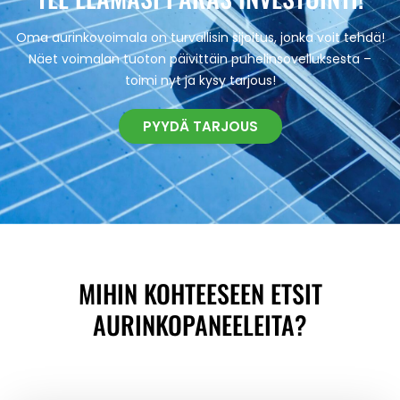
Oma aurinkovoimala on turvallisin sijoitus, jonka voit tehdä!
Näet voimalan tuoton päivittäin puhelinsovelluksesta –
toimi nyt ja kysy tarjous!
PYYDÄ TARJOUS
MIHIN KOHTEESEEN ETSIT
AURINKOPANEELEITA?