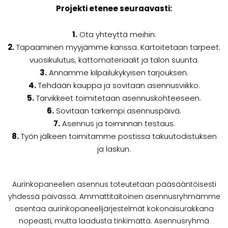
Projekti etenee seuraavasti:
1.
Ota yhteyttä meihin.
2.
Tapaaminen myyjämme kanssa. Kartoitetaan tarpeet:
vuosikulutus, kattomateriaalit ja talon suunta.
3.
Annamme kilpailukykyisen tarjouksen.
4.
Tehdään kauppa ja sovitaan asennusviikko.
5.
Tarvikkeet toimitetaan asennuskohteeseen.
6.
Sovitaan tarkempi asennuspäivä.
7.
Asennus ja toiminnan testaus.
8.
Työn jälkeen toimitamme postissa takuutodistuksen
ja laskun.
Aurinkopaneelien asennus toteutetaan pääsääntöisesti
yhdessä päivässä. Ammattitaitoinen asennusryhmämme
asentaa aurinkopaneelijärjestelmät kokonaisurakkana
nopeasti, mutta laadusta tinkimättä. Asennusryhmä