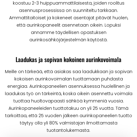
koostuu 2-3 huippuammattilaisesta, joiden roolitus
asennusprosessissa on suunniteltu tarkkaan.
Ammattitaitoiset ja kokeneet asentajat pitävät huolen,
että aurinkopaneelit asennetaan oikein. Lopuksi
annamme täydellisen opastuksen
aurinkosähköjärjestelmän käytöstä.
Laadukas ja sopivan kokoinen aurinkovoimala
Meille on tärkeää, että asiakas saa laadukkaan ja sopivan
kokoisen aurinkovoimalan tuottamaan puhdasta
energiaa. Aurinkopaneelien asennuksessa huolellinen ja
laadukas työ on tärkeintä, koska oikein asennettu voimala
tuottaa huoltovapaasti sähköä kymmeniä vuosia.
Aurinkopaneeleiden tuottotakuu on yli 25 vuotta. Tämä
tarkoittaa, että 25 vuoden jälkeen aurinkopaneelien tuotto
täytyy olla yli 80% valmistajan ilmoittamasta
tuotantolukemasta.