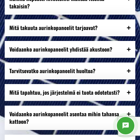
takaisin?
Mitä takuuta aurinkopaneelit tarjoavat?
Voidaanko aurinkopaneelit yhdistää akustoon?
Tarvitsevatko aurinkopaneelit huoltoa?
Mitä tapahtuu, jos järjestelmä ei tuota odotetusti?
Voidaanko aurinkopaneelit asentaa mihin tahansa
kattoon?