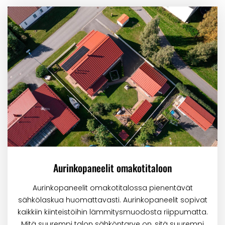
Aurinkopaneelit omakotitaloon
Aurinkopaneelit omakotitalossa pienentävät
sähkölaskua huomattavasti. Aurinkopaneelit sopivat
kaikkiin kiinteistöihin lämmitysmuodosta riippumatta.
Mitä suurempi talon sähköntarve on, sitä suurempi