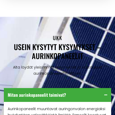
UKK
USEIN KYSYTYT KYSYMYKSET –
AURINKOPANEELIT
Alta löydät yleisimmät kysymykset ja vastaukset
aurinkopaneeleihin liittyen.
Miten aurinkopaneelit toimivat?
Aurinkopaneelit muuntavat auringonvalon energiaksi