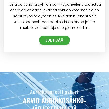
Tänä päivänä taloyhtiön aurinkopaneeleilla tuotettua
energiaa voidaan jakaa taloyhtiön yhteisten tilojen
lisäksi myös taloyhtiön asukkaiden huoneistoihin.
Aurinkopaneelit nostaa kiinteistön arvoa ja tuo
merkittäviä säästöjä energiamaksuihin.
LUE LISÄÄ
Aurinkopaneelilaskuri
ARVIO AURINKOSÄHKÖ­
JÄRJESTELMÄSTÄ