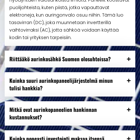
hyödyntäen valosähköistä ilmiötä. Paneelit koostuvat
puolijohteista, kuten piistä, jotka vapauttavat
elektroneja, kun auringonvalo osuu niihin. Tämä luo
tasavirran (DC), joka muunnetaan invertterillä
vaihtovirraksi (AC), jotta sähköä voidaan käyttää
kodin tai yrityksen tarpeisiin.
Riittääkö aurinkosähkö Suomen olosuhteissa?
Kuinka suuri aurinkopaneelijärjestelmä minun
tulisi hankkia?
Mitkä ovat aurinkopaneelien hankinnan
kustannukset?
Kuinka nopeasti investointi maksaa itsensä