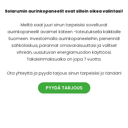
Solarumin aurinkopaneelit ovat silloin oikea valintasi!
Meiltä saat juuri sinun tarpeisiisi soveltuvat
aurinkopaneelit avaimet käteen -toteutuksella kaikkialle
Suomeen. Investoimalla aurinkopaneeleihin, pienennät
sähkölaskua, parannat omavaraisuuttasi ja valitset
vihreän, uusiutuvan energiamuodon käyttöösi.
Takaisinmaksuaika on jopa 7 vuotta.
Ota yhteyttä ja pyydä tarjous sinun tarpeisiisi jo tänään!
PYYDÄ TARJOUS