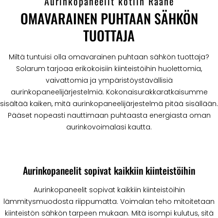
Aurinkopaneelit kotiin Raahe
OMAVARAINEN PUHTAAN SÄHKÖN
TUOTTAJA
Miltä tuntuisi olla omavarainen puhtaan sähkön tuottaja?
Solarum tarjoaa erikokoisiin kiinteistöihin huolettomia,
vaivattomia ja ympäristöystävällisiä
aurinkopaneelijärjestelmiä. Kokonaisurakkaratkaisumme
sisältää kaiken, mitä aurinkopaneelijärjestelmä pitää sisällään.
Pääset nopeasti nauttimaan puhtaasta energiasta oman
aurinkovoimalasi kautta.
Aurinkopaneelit sopivat kaikkiin kiinteistöihin
Aurinkopaneelit sopivat kaikkiin kiinteistöihin
lämmitysmuodosta riippumatta. Voimalan teho mitoitetaan
kiinteistön sähkön tarpeen mukaan. Mitä isompi kulutus, sitä