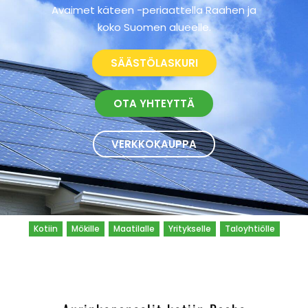
Avaimet käteen -periaattella Raahen ja
koko Suomen alueelle.
SÄÄSTÖLASKURI
OTA YHTEYTTÄ
VERKKOKAUPPA
Kotiin
Mökille
Maatilalle
Yritykselle
Taloyhtiölle