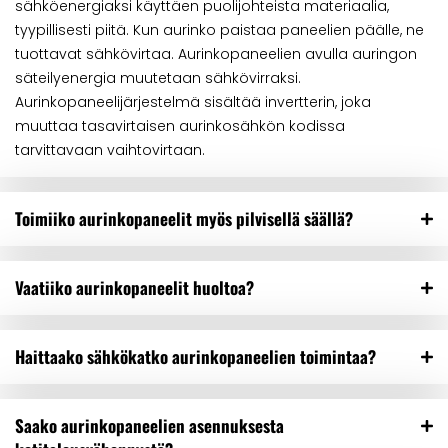
sähköenergiaksi käyttäen puolijohteista materiaalia,
tyypillisesti piitä. Kun aurinko paistaa paneelien päälle, ne
tuottavat sähkövirtaa. Aurinkopaneelien avulla auringon
säteilyenergia muutetaan sähkövirraksi.
Aurinkopaneelijärjestelmä sisältää invertterin, joka
muuttaa tasavirtaisen aurinkosähkön kodissa
tarvittavaan vaihtovirtaan.
Toimiiko aurinkopaneelit myös pilvisellä säällä?
Vaatiiko aurinkopaneelit huoltoa?
Haittaako sähkökatko aurinkopaneelien toimintaa?
Saako aurinkopaneelien asennuksesta