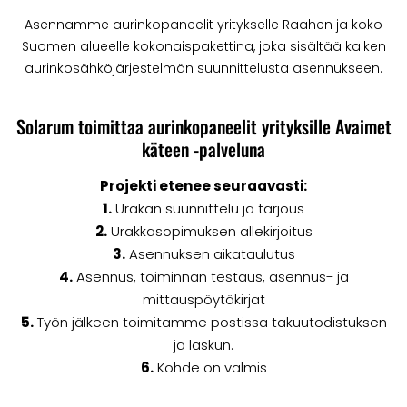
Asennamme aurinkopaneelit yritykselle Raahen ja koko
Suomen alueelle kokonaispakettina, joka sisältää kaiken
aurinkosähköjärjestelmän suunnittelusta asennukseen.
Solarum toimittaa aurinkopaneelit yrityksille Avaimet
käteen -palveluna
Projekti etenee seuraavasti:
1.
Urakan suunnittelu ja tarjous
2.
Urakkasopimuksen allekirjoitus
3.
Asennuksen aikataulutus
4.
Asennus, toiminnan testaus, asennus- ja
mittauspöytäkirjat
5.
Työn jälkeen toimitamme postissa takuutodistuksen
ja laskun.
6.
Kohde on valmis