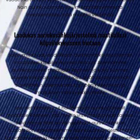
Näin aurinkovoimala on yksi kannattavimmista
investoinneista, mitä maatila voi tehdä.
Laadukas aurinkosähköjärjestelmä maatilallesi
kilpailukykyiseen hintaan
Solarumilta saat laadukkaan aurinkosähköjärjestelmän
maatilallesi kilpailukykyiseen hintaan. Asennamme
aurinkopaneelit maatilalle Raaheen ja koko Suomen
alueelle kokonaispakettina, joka sisältää järjestelmän
suunnittelun, asennuksen, käyttöön kytkemisen ja
ilmoituksen sähköverkkoyhtiölle.
Jos olet kiinnostunut hankkimaan aurinkopaneelit
maatilalle Raaheen, ota meihin yhteyttä ja pyydä tarjous.
Selvitämme tilasi eri vaihdoehdot aurinkosähkön
tuotantoon, määrittelemme aurinkosähköjärjestelmän
kannattavuuden ja teemme teille tarjouksen laskelmineen.