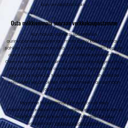
kuin omakotitaloonkin.
Osta mökkivoimala suoraan verkkokaupastamme
Kun haluat valmiiksi suunnitellun
aurinkopaneelijärjestelmän, mistä löytyy kaikki tarvittava
sähkön tuottamiseen mökillä, voit tilata tarpeisiisi sopivan
aurinkovoimalapaketin suoraan verkkokaupastamme.
Olemme suunnitelleet valmiita aurinkopaneelijärjestelmiä,
jotta sinä voit aloittaa aurinkoenergian hyödyntäminen
helposti ja nopeasti. Mökkivoimalamme mahdollistaa
esimerkiksi kesämökkien sähköistämisen vastaamaan
jopa sähköliittymää.
Myymme huolettomat ja vaivattomat sekä
ympäristöystävälliset aurinkopaneelijärjestelmät kotiin ja
mökille Raahen ja koko Suomen alueelle. Tutustu
valikoimaan
Verkkokaupassamme
.