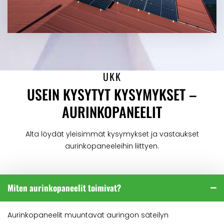
UKK
USEIN KYSYTYT KYSYMYKSET –
AURINKOPANEELIT
Alta löydät yleisimmät kysymykset ja vastaukset
aurinkopaneeleihin liittyen.
Miten aurinkopaneelit toimivat?
Aurinkopaneelit muuntavat auringon säteilyn