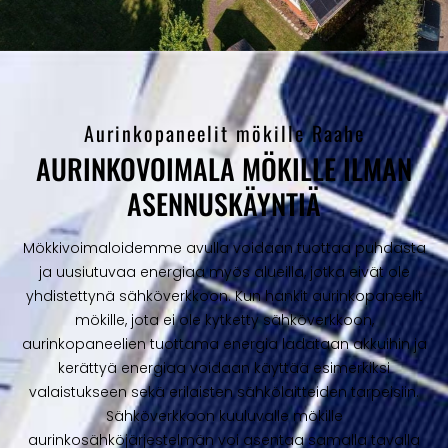
Aurinkopaneelit mökille Raahe
AURINKOVOIMALA MÖKILLE ILMAN
ASENNUSKÄYNTIÄ
Mökkivoimaloidemme avulla voidaan tuottaa puhdasta
ja uusiutuvaa energiaa myös alueilla, jotka eivät ole
yhdistettynä sähköverkkoon. Kun hankit aurinkopaneelit
mökille, jota ei ole kytketty sähköverkkoon,
aurinkopaneelien tuottama energia ladataan akkuihin ja
kerättyä energiaa voidaan käyttää esimerkiksi
valaistukseen sekä erilaisten sähkölaitteiden tarpeisiin.
Sähköverkkoon kuuluvalle mökille
aurinkosähköjärjestelmän voi asentaa samalla tavalla