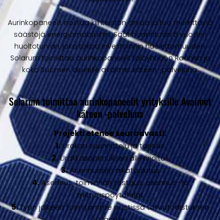
Aurinkopaneelit nostaa kiinteistön arvoa ja tuo merkittäviä
säästöjä energiamaksuihin. Saat hankintaan 5 vuoden
huoltoturvan, joka takaa investoinnin huolettomuuden.
Solarum toimittaa aurinkopaneelit taloyhtiöön Raahen ja
koko Suomen alueelle avaimet käteen -palveluna.
Solarum toimittaa aurinkopaneelit yrityksille Avaimet
käteen -palveluna
Projekti etenee seuraavasti:
1.
Urakan suunnittelu ja tarjous
2.
Urakkasopimuksen allekirjoitus
3.
Asennuksen aikataulutus
4.
Asennus, toiminnan testaus, asennus- ja
mittauspöytäkirjat
5.
Työn jälkeen toimitamme postissa takuutodistuksen
ja laskun.