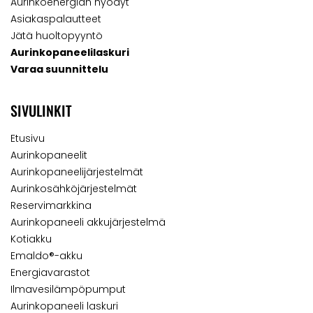
Aurinkoenergian hyödyt
Asiakaspalautteet
Jätä huoltopyyntö
Aurinkopaneelilaskuri
Varaa suunnittelu
SIVULINKIT
Etusivu
Aurinkopaneelit
Aurinkopaneelijärjestelmät
Aurinkosähköjärjestelmät
Reservimarkkina
Aurinkopaneeli akkujärjestelmä
Kotiakku
Emaldo®-akku
Energiavarastot
Ilmavesilämpöpumput
Aurinkopaneeli laskuri