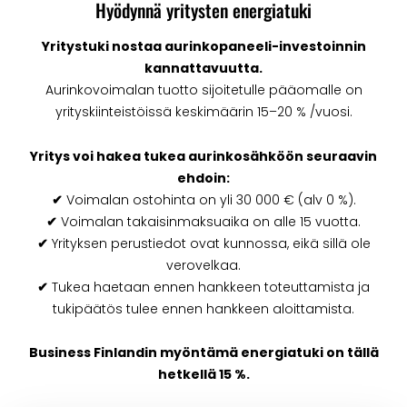
Hyödynnä yritysten energiatuki
Yritystuki nostaa aurinkopaneeli-investoinnin
kannattavuutta.
Aurinkovoimalan tuotto sijoitetulle pääomalle on
yrityskiinteistöissä keskimäärin 15–20 % /vuosi.
Yritys voi hakea tukea aurinkosähköön seuraavin
ehdoin:
✔
Voimalan ostohinta on yli 30 000 € (alv 0 %).
✔
Voimalan takaisinmaksuaika on alle 15 vuotta.
✔
Yrityksen perustiedot ovat kunnossa, eikä sillä ole
verovelkaa.
✔
Tukea haetaan ennen hankkeen toteuttamista ja
tukipäätös tulee ennen hankkeen aloittamista.
Business Finlandin myöntämä energiatuki on tällä
hetkellä 15 %.