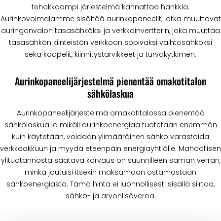
tehokkaampi järjestelmä kannattaa hankkia.
Aurinkovoimalamme sisältää aurinkopaneelit, jotka muuttavat
auringonvalon tasasähköksi ja verkkoinvertterin, joka muuttaa
tasasähkön kiinteistön verkkoon sopivaksi vaihtosähköksi
sekä kaapelit, kiinnitystarvikkeet ja turvakytkimen.
Aurinkopaneelijärjestelmä pienentää omakotitalon
sähkölaskua
Aurinkopaneelijärjestelmä omakotitalossa pienentää
sähkölaskua ja mikäli aurinkoenergiaa tuotetaan enemmän
kuin käytetään, voidaan ylimääräinen sähkö varastoida
verkkoakkuun ja myydä eteenpäin energiayhtiölle. Mahdollisen
ylituotannosta saatava korvaus on suunnilleen saman verran,
minkä joutuisi itsekin maksamaan ostamastaan
sähköenergiasta. Tämä hinta ei luonnollisesti sisällä siirtoa,
sähkö- ja arvonlisäveroa.