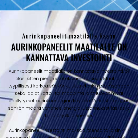
Aurinkopaneelit maatilalle Raahe
AURINKOPANEELIT MAATILALLE ON
KANNATTAVA INVESTOINTI
Aurinkopaneelit maatilalle on kannattava investointi, oli
tilasi sitten pieni, keskikokoinen tai suuri. Maatilan
tyypillisesti korkea sähkönkulutus etenkin päiväsaikaan
sekä laajat katto- tai maapinta-alat luovat hyvät
edellytykset aurinkoenergian käytölle. Verkosta ostetun
sähkön määrä vähenee, energiakustannukset laskee ja
hiilijalanjälki pienenee.
Aurinkopaneeli-investointi maksaa itsensä takaisin 4-7
vuodessa tuoden sijoitetulle pääomalle jopa 25% tuoton!