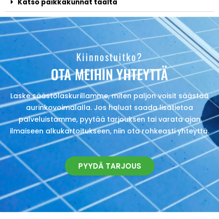
Katso paikkakunnat täältä
Kiinnostuitko?
OTA MEIHIN YHTEYTTÄ
Laske säästölaskurillamme, miten paljon voisit säästää
aurinkovoimalalla. Jos haluat saada lisätietoa
palveluistamme, pyytää tarjouksen tai varata ajan
ilmaiseen alkukartoitukseen, niin ota rohkeasti yhteyttä.
PYYDÄ TARJOUS