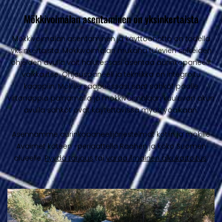
Mökkivoimalan asentaminen on yksinkertaista
Mökkivoimalan asentaminen ja käyttöönotto on todella
yksinkertaista. Mökkivoimalan mukana tulevien selkeiden
ohjeiden avulla voit halutessasi asentaa aurinkopaneelit
vaikka itse. Ohjauspaneeli ja tekniikka on integroitu
kaappiin. Mökille saapuessasi saat sähköt päälle
virtanappia painamalla ja mökkivoimalaan kuuluvan akun
avulla sähköt ovat käytettävissä myös yöaikaan.
Asennamme aurinkopaneelijärjestelmät kotiin ja mökille
Avaimet käteen -periaattella Raahen ja koko Suomen
alueelle.
Pyydä tarjous
tai
varaa ilmainen alkukartoitus
.