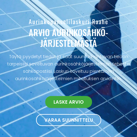
Aurinkopaneelilaskuri Raahe
ARVIO AURINKOSÄHKÖ­
JÄRJESTELMÄSTÄ
Täytä pyydetyt tiedot ja saat suuntaa-antavan tiedon
tarpeisiisi soveltuvan aurinkosähköjärjestelmän tehosta
sähköpostiisi. Laskuri soveltuu pientalojen
aurinkosähköjärjestelmien mitoituksen arviointiin.
LASKE ARVIO
VARAA SUUNNITTELU