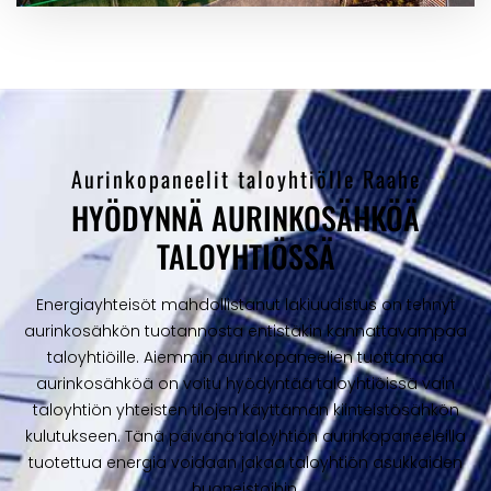
Aurinkopaneelit taloyhtiölle Raahe
HYÖDYNNÄ AURINKOSÄHKÖÄ
TALOYHTIÖSSÄ
Energiayhteisöt mahdollistanut lakiuudistus on tehnyt
aurinkosähkön tuotannosta entistäkin kannattavampaa
taloyhtiöille. Aiemmin aurinkopaneelien tuottamaa
aurinkosähköä on voitu hyödyntää taloyhtiöissä vain
taloyhtiön yhteisten tilojen käyttämän kiinteistösähkön
kulutukseen. Tänä päivänä taloyhtiön aurinkopaneeleilla
tuotettua energia voidaan jakaa taloyhtiön asukkaiden
huoneistoihin.