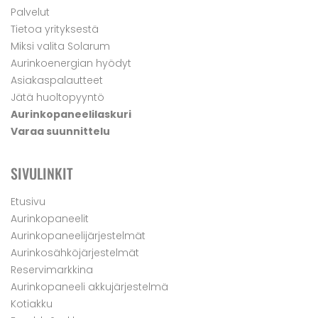
Palvelut
Tietoa yrityksestä
Miksi valita Solarum
Aurinkoenergian hyödyt
Asiakaspalautteet
Jätä huoltopyyntö
Aurinkopaneelilaskuri
Varaa suunnittelu
SIVULINKIT
Etusivu
Aurinkopaneelit
Aurinkopaneelijärjestelmät
Aurinkosähköjärjestelmät
Reservimarkkina
Aurinkopaneeli akkujärjestelmä
Kotiakku