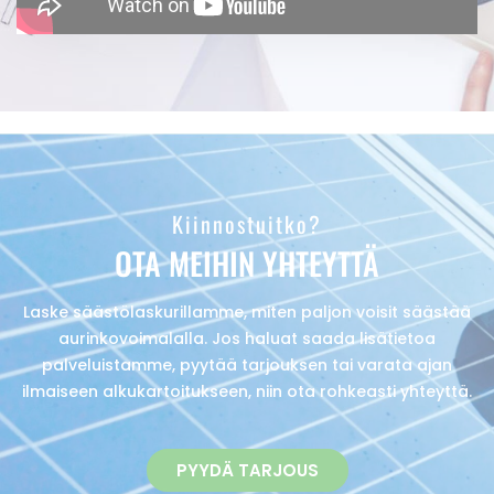
Kiinnostuitko?
OTA MEIHIN YHTEYTTÄ
Laske säästölaskurillamme, miten paljon voisit säästää
aurinkovoimalalla. Jos haluat saada lisätietoa
palveluistamme, pyytää tarjouksen tai varata ajan
ilmaiseen alkukartoitukseen, niin ota rohkeasti yhteyttä.
PYYDÄ TARJOUS