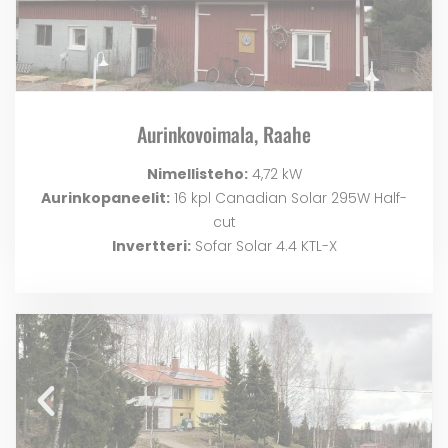
Aurinkovoimala, Raahe
Nimellisteho:
4,72 kW
Aurinkopaneelit:
16 kpl Canadian Solar 295W Half-
cut
Invertteri:
Sofar Solar 4.4 KTL-X