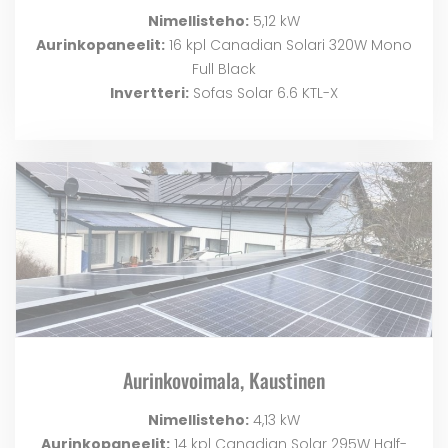
Nimellisteho:
5,12 kW
Aurinkopaneelit:
16 kpl Canadian Solari 320W Mono
Full Black
Invertteri:
Sofas Solar 6.6 KTL-X
Aurinkovoimala, Kaustinen
Nimellisteho:
4,13 kW
Aurinkopaneelit:
14 kpl Canadian Solar 295W Half-