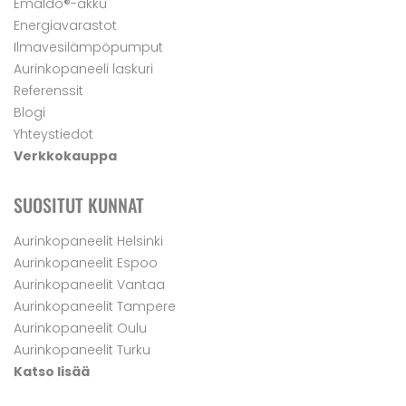
Emaldo®-akku
Energiavarastot
Ilmavesilämpöpumput
Aurinkopaneeli laskuri
Referenssit
Blogi
Yhteystiedot
Verkkokauppa
SUOSITUT KUNNAT
Aurinkopaneelit Helsinki
Aurinkopaneelit Espoo
Aurinkopaneelit Vantaa
Aurinkopaneelit Tampere
Aurinkopaneelit Oulu
Aurinkopaneelit Turku
Katso lisää