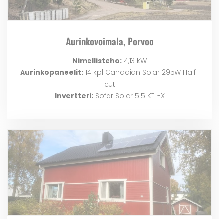
Aurinkovoimala, Porvoo
Nimellisteho:
4,13 kW
Aurinkopaneelit:
14 kpl Canadian Solar 295W Half-
cut
Invertteri:
Sofar Solar 5.5 KTL-X