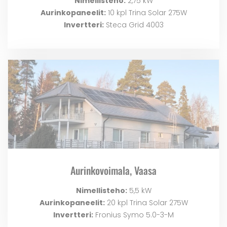
Nimellisteho:
2,75 kW
Aurinkopaneelit:
10 kpl Trina Solar 275W
Invertteri:
Steca Grid 4003
Aurinkovoimala, Vaasa
Nimellisteho:
5,5 kW
Aurinkopaneelit:
20 kpl Trina Solar 275W
Invertteri:
Fronius Symo 5.0-3-M