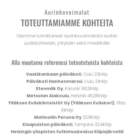
Aurinkovoimalat
TOTEUTTAMIAMME KOHTEITA
Olemme toimittaneet aurinkovoimaloita isoihin
uudiskohteisiin, yrityksiin sekä maatiloille.
Alla muutama referenssi toteutetuista kohteista
Vaskikankaan päiväkoti
, Oulu 23kWp
Päiväkoti Hanhenmarssi
, Oulu 21kWp
Stenmilk Oy
, Karunki 99,2kWp
Metsolan Alakoulu
, Helsinki 45,36kWp
Ylläksen Eväskiinteistöt Oy (Ylläksen Eväskori)
, Ylläs
41kWp
Matinollin Peruna Oy
32,8kWp
Kisapuiston päiväkoti
, Tampere 32,4kWp
Helsingin yliopiston tutkimuskeskus Kilpisjärvellä