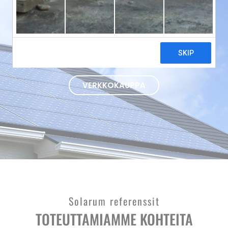
sekä lämpöpumput avaimet käteen -periaatteella
koko Suomen alueella.
OTA YHTEYTTÄ
VERKKOKAUPPA
Solarum referenssit
TOTEUTTAMIAMME KOHTEITA