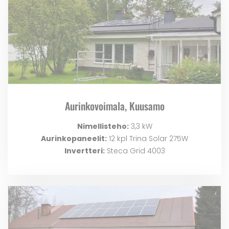
Aurinkovoimala, Kuusamo
Nimellisteho:
3,3 kW
Aurinkopaneelit:
12 kpl Trina Solar 275W
Invertteri:
Steca Grid 4003