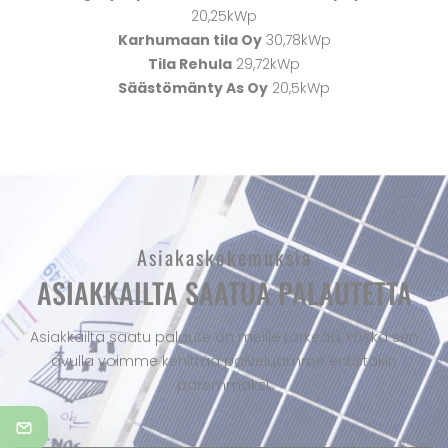
20,25kWp
Karhumaan tila Oy
30,78kWp
Tila Rehula
29,72kWp
Säästömänty As Oy
20,5kWp
Asiakaskokemuksia
ASIAKKAILTA SAATUA PALAUTETTA
Asiakkailta saatu palaute on meille tärkeää, koska sen
avulla voimme kehittää palveluamme entistäkin
paremmaksi.