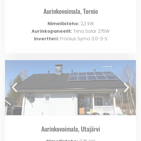
Aurinkovoimala, Tornio
Nimellisteho:
2,2 kW
Aurinkopaneelit:
Trina Solar 275W
Invertteri:
Fronius Symo 3.0-3-S
Aurinkovoimala, Utajärvi