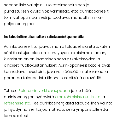
säännöllisin väliajoin. Huoltotoimenpiteiden ja
puhdistuksen avulla voit varmistaa, että aurinkopaneelit
toimivat optimaalisesti ja tuottavat mahdollisimman
paljon energiaa.
Tee taloudellisesti kannattava valinta aurinkopaneeleilla
Aurinkopaneelit tarjoavat monia taloudellisia etuja, kuten
sähkölaskujen alentamisen, lyhyen takaisinmaksuajan,
kiinteistön arvon lisäämisen sekä pitkäikäisyyden ja
alhaiset huoltokustannukset. Aurinkopaneelit katolle ovat
kannattava investointi, joka voi säästää sinulle rahaa ja
parantaa taloudellista tilannettasi pitkällä aikavälillä.
Tutustu
Solarumin verkkokauppaan
ja lue lisää
aurinkoenergian hyödyistä
ajankohtaisista uutisista
ja
referensseistä
. Tee aurinkoenergiasta taloudellinen valinta
ja hyödynnä sen tarjoamat edut sekä ympäristölle että
lompakollesi.