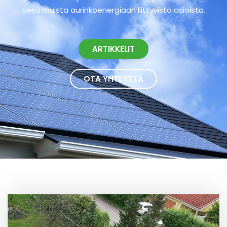
sekä muista aurinkoenergiaan liittyvistä asioista.
ARTIKKELIT
OTA YHTEYTTÄ