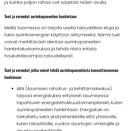
ja kuinka paljon rahaa voit säästää niiden avulla.
Tuet ja veroedut aurinkopaneelien hankintaan
Meillä Suomessa on tarjolla useita taloudellisia etuja ja
tukia aurinkoenergian käyttöön siirtymiseksi. Nämä tuet
voivat merkittävästi alentaa aurinkopaneelien
hankintakustannuksia ja tehdä niistä entistä
houkuttelevampia taloudellisesti.
Tuet ja veroedut jotka voivat tehdä aurinkopaneeleista kannattavamman
hankinnan:
ARA (Asumisen rahoitus- ja kehittämiskeskus)
tarjoaa energiatukea erityisesti asumisessa
tapahtuviin energiatehokkuustoimenpiteisiin, kuten
aurinkopaneelien hankintaan. Energiatuki on
tarkoitettu sekä yksityishenkilöille että yhteisöille,
kuten taloyhtiöille, vuokra-asuntojen omistajille ja
asunto-osakeyhtiöille.