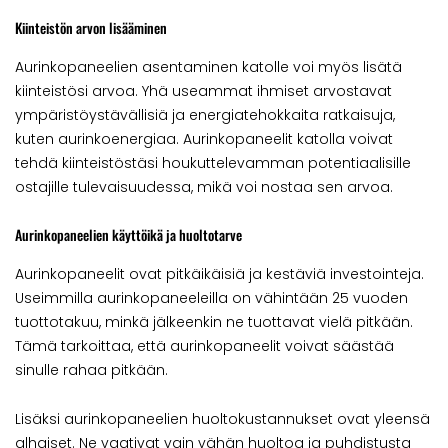
Kiinteistön arvon lisääminen
Aurinkopaneelien asentaminen katolle voi myös lisätä
kiinteistösi arvoa. Yhä useammat ihmiset arvostavat
ympäristöystävällisiä ja energiatehokkaita ratkaisuja,
kuten aurinkoenergiaa. Aurinkopaneelit katolla voivat
tehdä kiinteistöstäsi houkuttelevamman potentiaalisille
ostajille tulevaisuudessa, mikä voi nostaa sen arvoa.
Aurinkopaneelien käyttöikä ja huoltotarve
Aurinkopaneelit ovat pitkäikäisiä ja kestäviä investointeja.
Useimmilla aurinkopaneeleilla on vähintään 25 vuoden
tuottotakuu, minkä jälkeenkin ne tuottavat vielä pitkään.
Tämä tarkoittaa, että aurinkopaneelit voivat säästää
sinulle rahaa pitkään.
Lisäksi aurinkopaneelien huoltokustannukset ovat yleensä
alhaiset. Ne vaativat vain vähän huoltoa ja puhdistusta