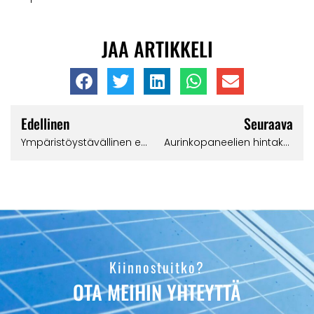
JAA ARTIKKELI
Edellinen
Seuraava
Ympäristöystävällinen energia: Miten aurinkopaneelit katolla vähentävät hiilijalanjälkeäsi?
Aurinkopaneelien hintakehitys
Kiinnostuitko?
OTA MEIHIN YHTEYTTÄ