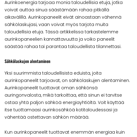
Aurinkoenergia tarjoaa monia taloudellisia etuja, jotka
voivat auttaa sinua säästämään rahaa pitkällä
aikavälillä. Aurinkopaneelit eivät ainoastaan vähennä
sähkölaskujasi, vaan voivat myös tarjota muita
taloudellisia etuja. Tässä artikkelissa tarkastelemme
aurinkopaneelien kannattavuutta ja voiko paneelit
säästää rahaa tai parantaa taloudellista tilannettasi.
Sähkölaskujen alentaminen
Yksi suurimmista taloudellisista eduista, joita
aurinkopaneelit tarjoavat, on sähkölaskujen alentaminen.
Aurinkopaneelit tuottavat oman sähkönsä
auringonvalosta, mikä tarkoittaa, että sinun ei tarvitse
ostaa yhtä paljon sähköä energiayhtiöltä. Voit käyttää
itse tuottamaasi aurinkosähköä kotitaloudessasi ja
vähentää ostettavan sähkön määrää.
Kun aurinkopaneelit tuottavat enemmän energiaa kuin