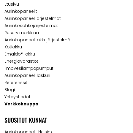
Etusivu
Aurinkopaneelit
Aurinkopaneelijärjestelmät
Aurinkosähköjärjestelmät
Reservimarkkina
Aurinkopaneeli akkujärjestelmä
Kotiakku
Emaldo®-akku
Energiavarastot
Ilmavesilämpöpumput
Aurinkopaneeli laskuri
Referenssit
Blogi
Yhteystiedot
Verkkokauppa
SUOSITUT KUNNAT
Aurinkopaneelit Helsinki