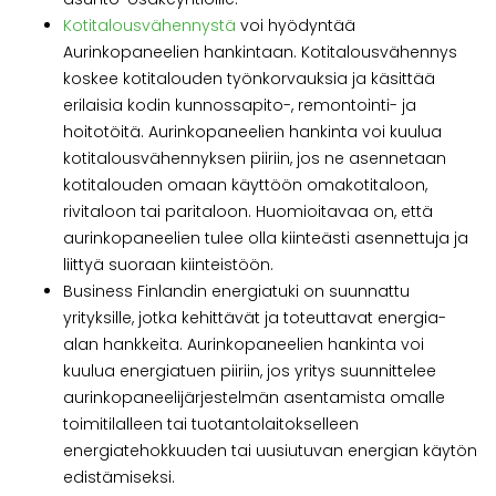
Kotitalousvähennystä
voi hyödyntää
Aurinkopaneelien hankintaan. Kotitalousvähennys
koskee kotitalouden työnkorvauksia ja käsittää
erilaisia kodin kunnossapito-, remontointi- ja
hoitotöitä. Aurinkopaneelien hankinta voi kuulua
kotitalousvähennyksen piiriin, jos ne asennetaan
kotitalouden omaan käyttöön omakotitaloon,
rivitaloon tai paritaloon. Huomioitavaa on, että
aurinkopaneelien tulee olla kiinteästi asennettuja ja
liittyä suoraan kiinteistöön.
Business Finlandin energiatuki on suunnattu
yrityksille, jotka kehittävät ja toteuttavat energia-
alan hankkeita. Aurinkopaneelien hankinta voi
kuulua energiatuen piiriin, jos yritys suunnittelee
aurinkopaneelijärjestelmän asentamista omalle
toimitilalleen tai tuotantolaitokselleen
energiatehokkuuden tai uusiutuvan energian käytön
edistämiseksi.