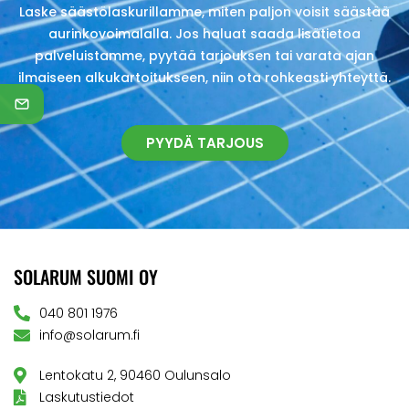
Laske säästölaskurillamme, miten paljon voisit säästää
aurinkovoimalalla. Jos haluat saada lisätietoa
palveluistamme, pyytää tarjouksen tai varata ajan
ilmaiseen alkukartoitukseen, niin ota rohkeasti yhteyttä.
PYYDÄ TARJOUS
SOLARUM SUOMI OY
040 801 1976
info@solarum.fi
Lentokatu 2, 90460 Oulunsalo
Laskutustiedot