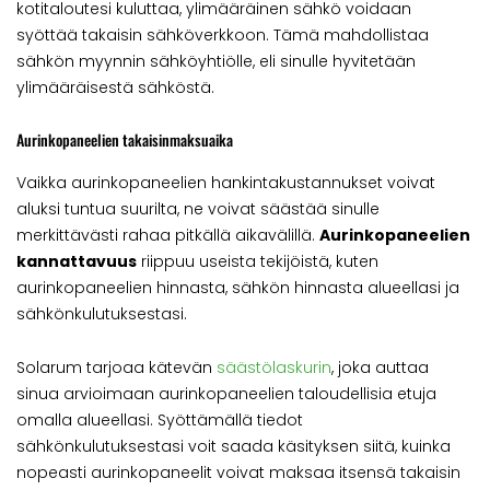
kotitaloutesi kuluttaa, ylimääräinen sähkö voidaan
syöttää takaisin sähköverkkoon. Tämä mahdollistaa
sähkön myynnin sähköyhtiölle, eli sinulle hyvitetään
ylimääräisestä sähköstä.
Aurinkopaneelien takaisinmaksuaika
Vaikka aurinkopaneelien hankintakustannukset voivat
aluksi tuntua suurilta, ne voivat säästää sinulle
merkittävästi rahaa pitkällä aikavälillä.
Aurinkopaneelien
kannattavuus
riippuu useista tekijöistä, kuten
aurinkopaneelien hinnasta, sähkön hinnasta alueellasi ja
sähkönkulutuksestasi.
Solarum tarjoaa kätevän
säästölaskurin
, joka auttaa
sinua arvioimaan aurinkopaneelien taloudellisia etuja
omalla alueellasi. Syöttämällä tiedot
sähkönkulutuksestasi voit saada käsityksen siitä, kuinka
nopeasti aurinkopaneelit voivat maksaa itsensä takaisin