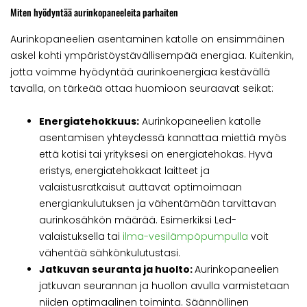
Miten hyödyntää aurinkopaneeleita parhaiten
Aurinkopaneelien asentaminen katolle on ensimmäinen
askel kohti ympäristöystävällisempää energiaa. Kuitenkin,
jotta voimme hyödyntää aurinkoenergiaa kestävällä
tavalla, on tärkeää ottaa huomioon seuraavat seikat:
Energiatehokkuus:
Aurinkopaneelien katolle
asentamisen yhteydessä kannattaa miettiä myös
että kotisi tai yrityksesi on energiatehokas. Hyvä
eristys, energiatehokkaat laitteet ja
valaistusratkaisut auttavat optimoimaan
energiankulutuksen ja vähentämään tarvittavan
aurinkosähkön määrää. Esimerkiksi Led-
valaistuksella tai
ilma-vesilämpöpumpulla
voit
vähentää sähkönkulutustasi.
Jatkuvan seuranta ja huolto:
Aurinkopaneelien
jatkuvan seurannan ja huollon avulla varmistetaan
niiden optimaalinen toiminta. Säännöllinen