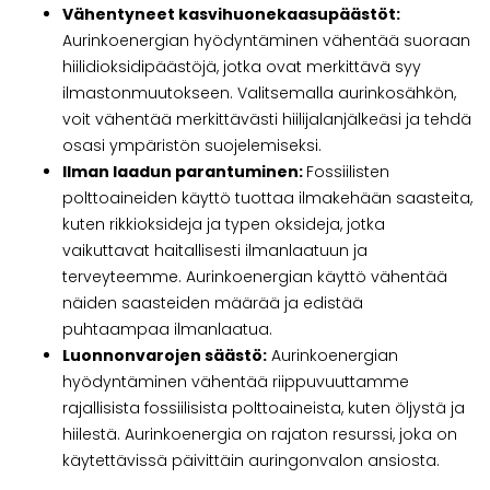
Vähentyneet kasvihuonekaasupäästöt:
Aurinkoenergian hyödyntäminen vähentää suoraan
hiilidioksidipäästöjä, jotka ovat merkittävä syy
ilmastonmuutokseen. Valitsemalla aurinkosähkön,
voit vähentää merkittävästi hiilijalanjälkeäsi ja tehdä
osasi ympäristön suojelemiseksi.
Ilman laadun parantuminen:
Fossiilisten
polttoaineiden käyttö tuottaa ilmakehään saasteita,
kuten rikkioksideja ja typen oksideja, jotka
vaikuttavat haitallisesti ilmanlaatuun ja
terveyteemme. Aurinkoenergian käyttö vähentää
näiden saasteiden määrää ja edistää
puhtaampaa ilmanlaatua.
Luonnonvarojen säästö:
Aurinkoenergian
hyödyntäminen vähentää riippuvuuttamme
rajallisista fossiilisista polttoaineista, kuten öljystä ja
hiilestä. Aurinkoenergia on rajaton resurssi, joka on
käytettävissä päivittäin auringonvalon ansiosta.