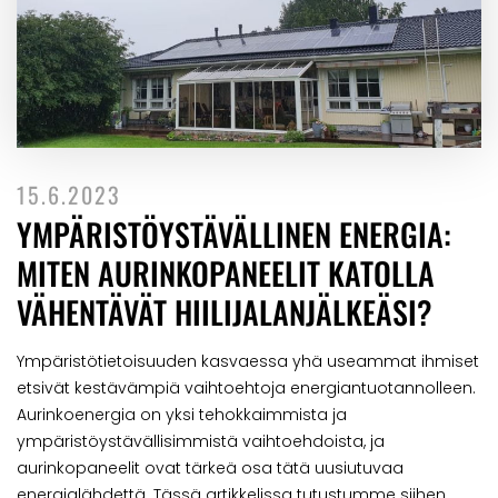
15.6.2023
YMPÄRISTÖYSTÄVÄLLINEN ENERGIA:
MITEN AURINKOPANEELIT KATOLLA
VÄHENTÄVÄT HIILIJALANJÄLKEÄSI?
Ympäristötietoisuuden kasvaessa yhä useammat ihmiset
etsivät kestävämpiä vaihtoehtoja energiantuotannolleen.
Aurinkoenergia on yksi tehokkaimmista ja
ympäristöystävällisimmistä vaihtoehdoista, ja
aurinkopaneelit ovat tärkeä osa tätä uusiutuvaa
energialähdettä. Tässä artikkelissa tutustumme siihen,