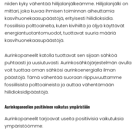
niiden kyky vähentää hiilijalanjälkeämme. Hiilijalanjälki on
mittari, joka kuvaa ihmisen toiminnan aiheuttamia
kasvihuonekaasupäästöjä, erityisesti hiilidioksidia.
Fossiilisia polttoaineita, kuten kivihiiltä ja öljyä käyttävät
energiantuotantomuodot, tuottavat suuria määriä
kasvihuonekaasupäästöjä.
Aurinkopaneelit katolla tuottavat sen sijaan sähköä
puhtaasti ja uusiutuvasti. Aurinkosähköjärjestelmän avulla
voit tuottaa oman sähkösi aurinkoenergialla ilman
päästöjä. Tämä vähentää suoraan riippuvuuttamme
fossiilisista polttoaineista ja auttaa vähentämään
hiilidioksidipäästöjä.
Aurinkopaneelien positiivinen vaikutus ympäristöön
Aurinkopaneelit tarjoavat useita positiivisia vaikutuksia
ympäristöömme: