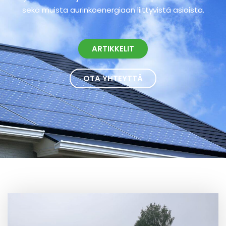
sekä muista aurinkoenergiaan liittyvistä asioista.
ARTIKKELIT
OTA YHTEYTTÄ