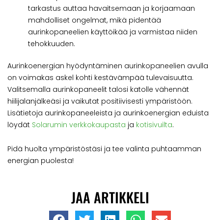
tarkastus auttaa havaitsemaan ja korjaamaan
mahdolliset ongelmat, mikä pidentää
aurinkopaneelien käyttöikää ja varmistaa niiden
tehokkuuden.
Aurinkoenergian hyödyntäminen aurinkopaneelien avulla
on voimakas askel kohti kestävämpää tulevaisuutta.
Valitsemalla aurinkopaneelit talosi katolle vähennät
hiilijalanjälkeäsi ja vaikutat positiivisesti ympäristöön.
Lisätietoja aurinkopaneeleista ja aurinkoenergian eduista
löydät
Solarumin verkkokaupasta
ja
kotisivuilta
.
Pidä huolta ympäristöstäsi ja tee valinta puhtaamman
energian puolesta!
JAA ARTIKKELI