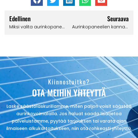
Edellinen
Seuraava
Miksi valita aurinkopaneelit
Aurinkopaneelien kannattavuus – Kuinka aurinkopaneelit voivat säästää sinulle rahaa?
Kiinnostuitko?
OTA MEIHIN YHTEYTTÄ
Laske säästölaskurillamme, miten paljon voisit säästää
aurinkovoimalalla. Jos haluat saada lisätietoa
palveluistamme, pyytää tarjouksen tai varata ajan
ilmaiseen alkukartoitukseen, niin ota rohkeasti yhteyttä.