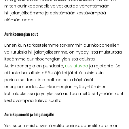
miten aurinkopaneelit voivat auttaa vähentämään
hiilijalanjälkeämme ja edistämään kestävämpää
elämäntapaa.
Aurinkoenergian edut
Ennen kuin tarkastelemme tarkemmin aurinkopaneelien
vaikutuksia hiilijalanjälkeemme, on hyödyllistä muistuttaa
itseämme aurinkoenergian yleisistä eduista.
Aurinkoenergia on puhdasta,
uusiutuvaa
ja rajatonta. Se
ei tuota haitallisia päästöjä tai jätettä, toisin kuin
perinteiset fossiilisia polttoaineita käyttävät
energiamuodot. Aurinkoenergian hyödyntäminen
kotitalouksissa ja yrityksissä auttaa meitä siirtymään kohti
kestävämpää tulevaisuutta.
Aurinkopaneelit ja hiilijalanjälki
Yksi suurimmista syistä valita aurinkopaneelit katolle on