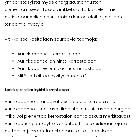
ympäristösyistä myös energiakustannusten
pienentämiseksi. Tässä artikkelissa tarkastelemme
aurinkopaneelien asentamista kerrostaloihin ja niiden
tarjoamia hyötyjä.
Artikkelissa käsitellään seuraavia teemoja:
Aurinkopaneelit kerrostaloon
Aurinkopaneelien hinta kerrostaloon
Aurinkopaneelien asennus kerrostaloon
Mitä tarkoittaa hyvityslaskenta?
Aurinkopaneelien hyödyt kerrostalossa
Aurinkopaneelit tarjoavat useita etuja kerrostaloille.
Aurinkopaneelit tuottavat ilmaista ja uusiutuvaa energiaa,
mikä voi pienentää kerrostalon sähkölaskua merkittävästi.
Aurinkoenergian käyttö vähentää hiilidioksidipäästöjä ja
auttaa torjumaan ilmastonmuutosta. Laadukkaat