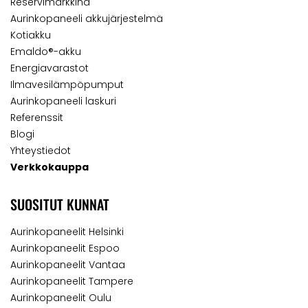
Reservimarkkina
Aurinkopaneeli akkujärjestelmä
Kotiakku
Emaldo®-akku
Energiavarastot
Ilmavesilämpöpumput
Aurinkopaneeli laskuri
Referenssit
Blogi
Yhteystiedot
Verkkokauppa
SUOSITUT KUNNAT
Aurinkopaneelit Helsinki
Aurinkopaneelit Espoo
Aurinkopaneelit Vantaa
Aurinkopaneelit Tampere
Aurinkopaneelit Oulu