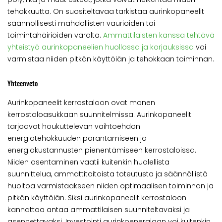
tehokkuutta. On suositeltavaa tarkistaa aurinkopaneelit
säännöllisesti mahdollisten vaurioiden tai
toimintahäiriöiden varalta.
Ammattilaisten kanssa tehtävä
yhteistyö aurinkopaneelien huollossa ja korjauksissa
voi
varmistaa niiden pitkän käyttöiän ja tehokkaan toiminnan.
Yhteenveto
Aurinkopaneelit kerrostaloon ovat monen
kerrostaloasukkaan suunnitelmissa. Aurinkopaneelit
tarjoavat houkuttelevan vaihtoehdon
energiatehokkuuden parantamiseen ja
energiakustannusten pienentämiseen kerrostaloissa.
Niiden asentaminen vaatii kuitenkin huolellista
suunnittelua, ammattitaitoista toteutusta ja säännöllistä
huoltoa varmistaakseen niiden optimaalisen toiminnan ja
pitkän käyttöiän. Siksi aurinkopaneelit kerrostaloon
kannattaa antaa ammattilaisen suunniteltavaksi ja
asennettavaksi. Investointi aurinkoenergiaan voi kuitenkin