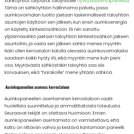
Sähköyhtiöt tarjoavat taloyhtiöille
hyvityslaskentapalvelua
.
Tämä on sähköyhtiön hallinnoima palvelu, jossa
aurinkovoimalan tuotto jaetaan laskennallisesti taloyhtiön
asuntojen käyttöön sen jälkeen, kun ensin aurinkoenergia
on käytetty kiinteistösähköön. Eli niin sanottu
ylijäämäsähkö jaetaan taloyhtiön kiinteistösähkön jälkeen
asuntoihin, ja vasta sen jälkeen sähkö menee myyntiin.
Näin ollen kerrostalon katolla olevasta aurinkovoimalasta
saadaan kaikki hyöty irti, eikä myyntiin mene kuin pieni
osa. Myytävästä sähköstäkin taloyhtiö saa siis
korvauksen, eikä “harakoille” mene yhtään sähköä.
Aurinkopaneelien asennus kerrostaloon
Aurinkopaneelien asentaminen kerrostaloon vaatii
huolellista suunnittelua ja ammattitaitoista toteutusta.
Seuraavat tekijät on otettava huomioon. Ennen
aurinkopaneelien asentamista on varmistettava, että
katto on riittävän vahva ja kestävä kantamaan paneelit.