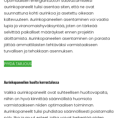
Optimaalisen energiantuoton saavuttamiseksi
aurinkopaneelit tulisi asentaa siten, että ne ovat
suunnattuna kohti aurinkoa ja asetettu oikeaan
kaltevuuteen. Aurinkopaneelien asentaminen voi vaatia
lupia ja viranomaishyväksyntää, joten on tärkeää
selvittää paikalliset määräykset ennen projektin
aloittamista. Aurinkopaneelien asentaminen on parasta
jättää ammattilaisten tehtäväksi varmistaakseen
turvallisen ja tehokkaan asennuksen.
PYYDÄ TARJOUS
Aurinkopaneelien huolto kerrostalossa
Vaikka aurinkopaneelit ovat suhteellisen huoltovapaita,
niihin on hyvä kiinnittää säännöllistä huomiota
varmistaakseen niiden optimaalisen toiminnan.
Aurinkopaneelit tulisi puhdistaa säännöllisesti poistamalla
pöly, lika ja muut esteet, jotka voivat heikentää niiden