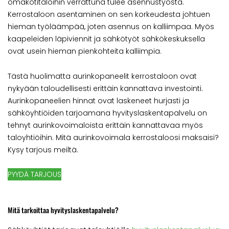
omakotitaloihin verrattuna tulee asennustyöstä.
Kerrostaloon asentaminen on sen korkeudesta johtuen
hieman työläämpää, joten asennus on kalliimpaa. Myös
kaapeleiden läpiviennit ja sähkötyöt sähkökeskuksella
ovat usein hieman pienkohteita kalliimpia.
Tästä huolimatta aurinkopaneelit kerrostaloon ovat
nykyään taloudellisesti erittäin kannattava investointi.
Aurinkopaneelien hinnat ovat laskeneet hurjasti ja
sähköyhtiöiden tarjoamana hyvityslaskentapalvelu on
tehnyt aurinkovoimaloista erittäin kannattavaa myös
taloyhtiöihin. Mitä aurinkovoimala kerrostaloosi maksaisi?
Kysy tarjous meiltä.
PYYDÄ TARJOUS
Mitä tarkoittaa hyvityslaskentapalvelu?