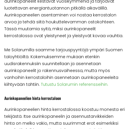
aurinkopaneelit kestävät vuosikymmeniä ja tarjoavat
luotettavan energiantuotannon pitkällä aikavälillä.
Aurinkopaneelien asentaminen voi nostaa kerrostalon
arvoa ja tehdä siitä houkuttelevamman ostokohteen.
Tässä muutamia syitä, miksi aurinkopaneelit
kerrostalossa ovat yleistyneet ja yleistyvät kovaa vauhtia.
Me Solarumilla saamme tarjouspyyntöjä ympäri Suomen
taloyhtiöiltä. Kokemuksemme mukaan etenkin
uudisrakennuksiin suunnitellaan ja asennetaan
aurinkopaneelit jo rakennusvaiheessa, mutta myös
vanhoihin kerrostaloihin asennetaan aurinkopaneeleita
kiihtyvään tahtiin.
Tutustu Solarumin referensseihin.
Aurinkopaneelien hinta kerrostaloon
Aurinkopaneelien hinta kerrostalossa koostuu monesta eri
tekijästä. Itse aurinkopaneelin ja asennustarvikkeiden
hinta on melko vakio, mutta suurimmat erot esimerkiksi