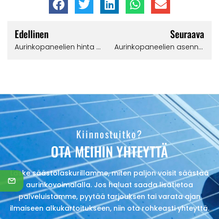
Edellinen
Seuraava
Aurinkopaneelien hinta asennettuna – mitä on tärkeää tietää?
Aurinkopaneelien asennus itse
Kiinnostuitko?
OTA MEIHIN YHTEYTTÄ
Laske säästölaskurillamme, miten paljon voisit säästää
aurinkovoimalalla. Jos haluat saada lisätietoa
palveluistamme, pyytää tarjouksen tai varata ajan
ilmaiseen alkukartoitukseen, niin ota rohkeasti yhteyttä.