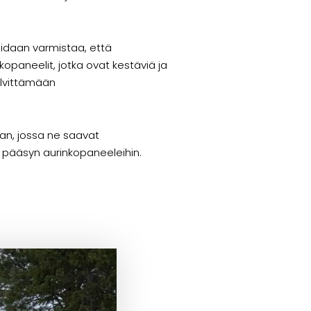
oidaan varmistaa, että
kopaneelit, jotka ovat kestäviä ja
elvittämään
aan, jossa ne saavat
n pääsyn aurinkopaneeleihin.