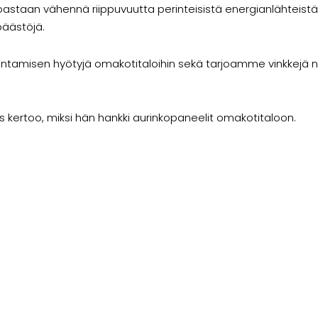
staan vähennä riippuvuutta perinteisistä energianlähteistä, k
päästöjä.
ntamisen hyötyjä omakotitaloihin sekä tarjoamme vinkkejä ni
kertoo, miksi hän hankki aurinkopaneelit omakotitaloon.