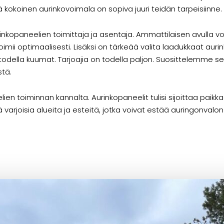
okoinen aurinkovoimala on sopiva juuri teidän tarpeisiinne.
rinkopaneelien toimittaja ja asentaja. Ammattilaisen avulla v
imii optimaalisesti. Lisäksi on tärkeää valita laadukkaat aurin
 todella kuumat. Tarjoajia on todella paljon. Suosittelemme s
tä.
n toiminnan kannalta. Aurinkopaneelit tulisi sijoittaa paikk
varjoisia alueita ja esteitä, jotka voivat estää auringonvalo