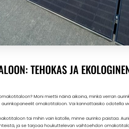
ALOON: TEHOKAS JA EKOLOGINE
omakotitaloon? Moni miettii näinä aikoina, minkä verran aur
 aurinkopaneelit omakotitaloon. Vai kannattaisiko odotella 
makotitaloon tai mihin vain katolle, minne aurinko paistaa. Aur
hteistä, ja se tarjoaa houkuttelevan vaihtoehdon omakotita