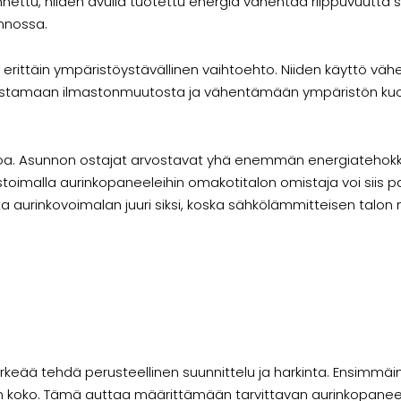
ennettu, niiden avulla tuotettu energia vähentää riippuvuutta 
nnossa.
 erittäin ympäristöystävällinen vaihtoehto. Niiden käyttö vähe
hidastamaan ilmastonmuutosta ja vähentämään ympäristön kuor
voa. Asunnon ostajat arvostavat yhä enemmän energiatehokka
estoimalla aurinkopaneeleihin omakotitalon omistaja voi siis 
 aurinkovoimalan juuri siksi, koska sähkölämmitteisen talon 
eää tehdä perusteellinen suunnittelu ja harkinta. Ensimmäin
n koko. Tämä auttaa määrittämään tarvittavan aurinkopanee