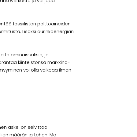
sähköverkosta ja voi jopa
ntää fossiilisten polttoaineiden
mitusta. Lisäksi aurinkoenergian
ita ominaisuuksia, ja
parantaa kiinteistönsä markkina-
myyminen voi olla vaikeaa ilman
en askel on selvittää
lien määrän ja tehon. Me