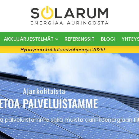
AKKUJÄRJESTELMÄT
REFERENSSIT
BLOGI
YHTEY
Hyödynnä kotitalousvähennys 2026!
Ajankohtaista
IETOA PALVELUISTAMME
 palveluistamme sekä muista aurinkoenergiaan liitt