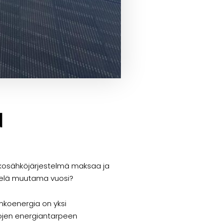
N
inkosähköjärjestelmä maksaa ja
vielä muutama vuosi?
inkoenergia on yksi
lojen energiantarpeen