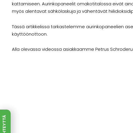
kattamiseen. Aurinkopaneelit omakotitalossa eivät ainoa
myös alentavat sähkölaskuja ja vähentävät hiilidioksidi
Tässä artikkelissa tarkastelemme aurinkopaneelien ase
käyttöönottoon.
Alla olevassa videossa asiakkaamme Petrus Schroderus 
OTA YHTEYTTÄ