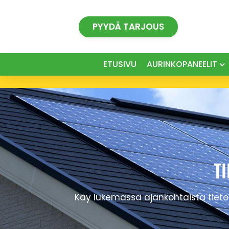
Siirry
sisältöön
PYYDÄ TARJOUS
ETUSIVU
AURINKOPANEELIT
T
Käy lukemassa ajankohtaista tietoa