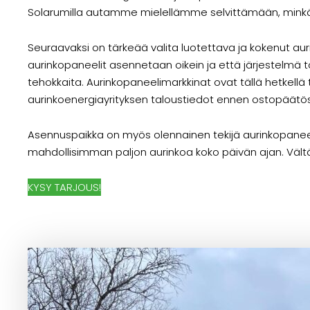
Solarumilla autamme mielellämme selvittämään, minkä k
Seuraavaksi on tärkeää valita luotettava ja kokenut au
aurinkopaneelit asennetaan oikein ja että järjestelmä to
tehokkaita. Aurinkopaneelimarkkinat ovat tällä hetkellä
aurinkoenergiayrityksen taloustiedot ennen ostopäätös
Asennuspaikka on myös olennainen tekijä aurinkopaneelie
mahdollisimman paljon aurinkoa koko päivän ajan. Vältä 
KYSY TARJOUS!