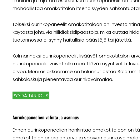
ilmainen ja rajaton resurssi. Kun aurinkopaneelit on as
mahdollistaa omakotitalon itsenäisyyden sähköntuota
Toiseksi aurinkopaneelit omakotitaloon on investointina
käytöstä johtuvia hiilidioksidipäästöjä, mikä auttaa 
tuotannossa ei synny haitallisia päästöjä tai jätettä.
Kolmanneksi aurinkopaneelit lisäävät omakotitalon ar
aurinkopaneelit voivat olla merkittävä myyntivaltti. Inv
arvoa. Moni asiakkaamme on halunnut ostaa Solarumilta
sähkölaskuja pienentävää aurinkovoimalaa.
PYYDÄ TARJOUS!
Aurinkopaneelien valinta ja asennus
Ennen aurinkopaneelien hankintaa omakotitaloon on tärk
omakotitalon energiantarve ja sopivan aurinkovoimala