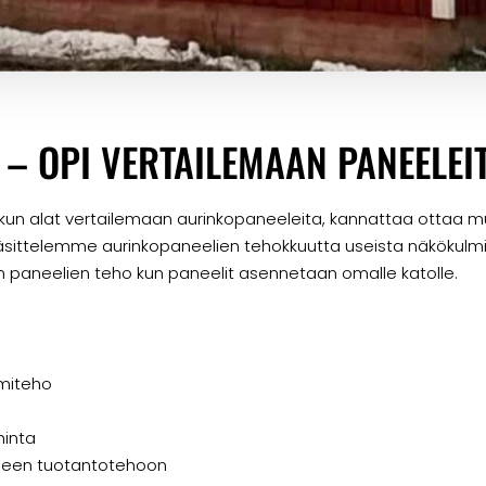
– OPI VERTAILEMAAN PANEELEI
n kun alat vertailemaan aurinkopaneeleita, kannattaa ottaa
 käsittelemme aurinkopaneelien tehokkuutta useista näkökulmi
 paneelien teho kun paneelit asennetaan omalle katolle.
imiteho
hinta
liseen tuotantotehoon