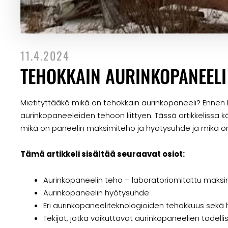
11.4.2024
TEHOKKAIN AURINKOPANEELI 
Mietityttääkö mikä on tehokkain aurinkopaneeli? Enne
aurinkopaneeleiden tehoon liittyen. Tässä artikkelissa
mikä on paneelin maksimiteho ja hyötysuhde ja mikä on
Tämä artikkeli sisältää seuraavat osiot:
Aurinkopaneelin teho – laboratoriomitattu maks
Aurinkopaneelin hyötysuhde
Eri aurinkopaneeliteknologioiden tehokkuus sekä 
Tekijät, jotka vaikuttavat aurinkopaneelien todel