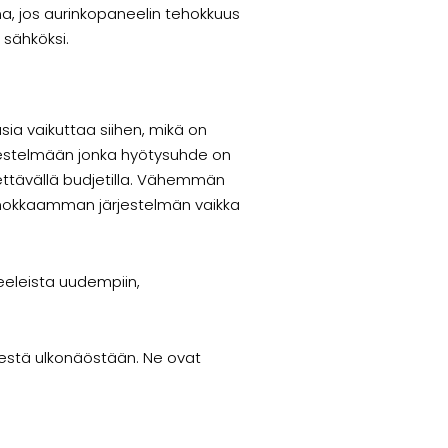
a, jos aurinkopaneelin tehokkuus
 sähköksi.
sia vaikuttaa siihen, mikä on
järjestelmään jonka hyötysuhde on
tettävällä budjetilla. Vähemmän
ehokkaamman järjestelmän vaikka
neeleista uudempiin,
sestä ulkonäöstään. Ne ovat
.