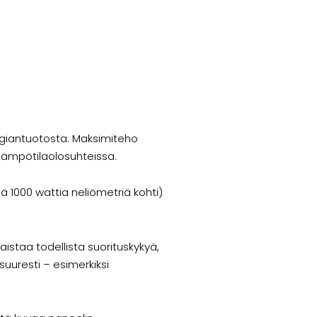
rgiantuotosta. Maksimiteho
 lämpötilaolosuhteissa.
ä 1000 wattia neliömetriä kohti)
istaa todellista suorituskykyä,
suuresti – esimerkiksi