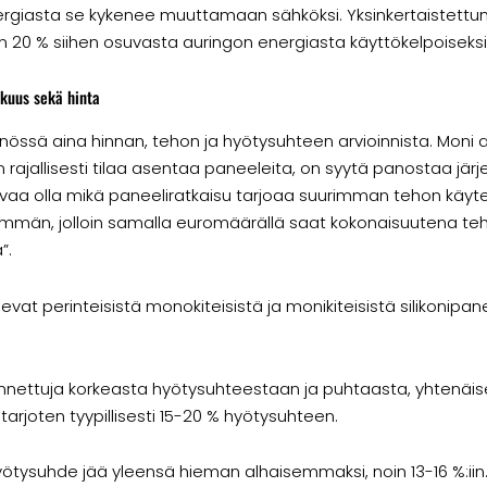
rgiasta se kykenee muuttamaan sähköksi. Yksinkertaistettun
 20 % siihen osuvasta auringon energiasta käyttökelpoiseksi
kkuus sekä hinta
nössä aina hinnan, tehon ja hyötysuhteen arvioinnista. Moni a
hyvin rajallisesti tilaa asentaa paneeleita, on syytä panostaa 
isevaa olla mikä paneeliratkaisu tarjoaa suurimman tehon käy
mmän, jolloin samalla euromäärällä saat kokonaisuutena t
”.
levat perinteisistä monokiteisistä ja monikiteisistä silikonipa
tunnettuja korkeasta hyötysuhteestaan ja puhtaasta, yhtenäi
tarjoten tyypillisesti 15-20 % hyötysuhteen.
yötysuhde jää yleensä hieman alhaisemmaksi, noin 13-16 %:iin