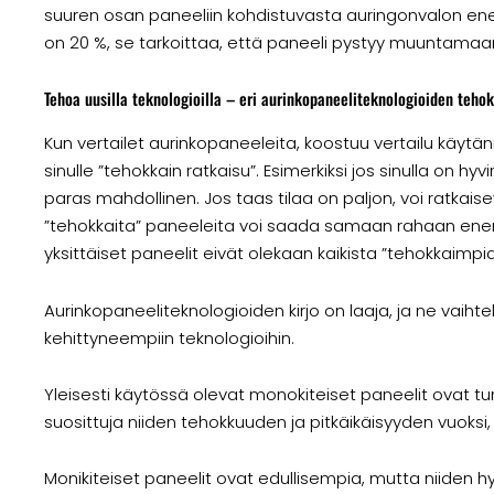
suuren osan paneeliin kohdistuvasta auringonvalon ene
on 20 %, se tarkoittaa, että paneeli pystyy muuntamaan
Tehoa uusilla teknologioilla – eri aurinkopaneeliteknologioiden teho
Kun vertailet aurinkopaneeleita, koostuu vertailu käytän
sinulle ”tehokkain ratkaisu”. Esimerkiksi jos sinulla on 
paras mahdollinen. Jos taas tilaa on paljon, voi ratka
”tehokkaita” paneeleita voi saada samaan rahaan ene
yksittäiset paneelit eivät olekaan kaikista ”tehokkaimpia
Aurinkopaneeliteknologioiden kirjo on laaja, ja ne vaihte
kehittyneempiin teknologioihin.
Yleisesti käytössä olevat monokiteiset paneelit ovat 
suosittuja niiden tehokkuuden ja pitkäikäisyyden vuoksi, 
Monikiteiset paneelit ovat edullisempia, mutta niiden h