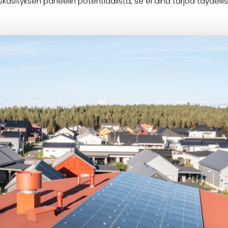
äsityksen paneelin potentiaalista, se ei aina tarjoa täydelli