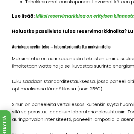
Tehokkaimmat aurinkopaneelit avaimet käteen pe
Lue lisää:
Miksi reservimarkkina on erityisen kiinnost
Haluatko passiivista tuloa reservimarkkinoilta? Lu
Aurinkopaneelin teho – laboratoriomitattu maksimiteho
Maksimiteho on aurinkopaneelin teknisten ominaisuuksi
ilmoitetaan watteina ja se kuvastaa suurinta energiamä
Luku saadaan standarditestauksessa, jossa paneeli altis
optimaalisessa lämpötilassa (noin 25°C).
Sinun on paneeleita vertaillessasi kuitenkin syytä huom
sillä se perustuu ideaalisiin laboratorio-olosuhteisiin.
OTA YHTEYTTÄ
auringonvalon intensiteetti, paneelin lämpötila ja ase