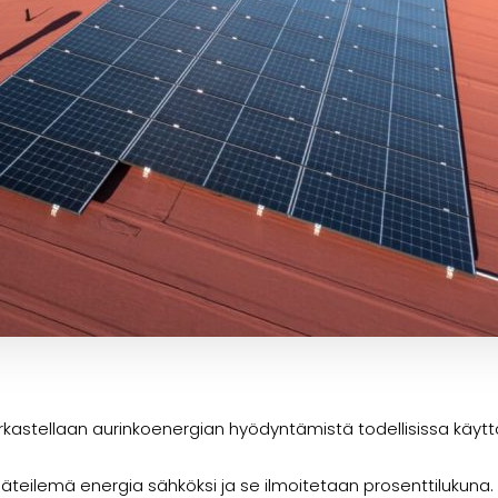
astellaan aurinkoenergian hyödyntämistä todellisissa käytt
ilemä energia sähköksi ja se ilmoitetaan prosenttilukuna. P