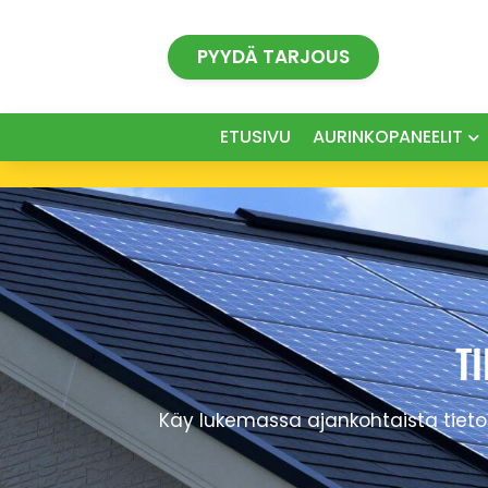
Siirry
sisältöön
PYYDÄ TARJOUS
ETUSIVU
AURINKOPANEELIT
T
Käy lukemassa ajankohtaista tietoa