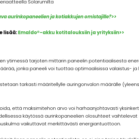
riaatteella Solarumilta
ava aurinkopaneelien ja kotiakkujen omistajille?>>
e lisää:
Emaldo®-akku kotitalouksiin ja yrityksiin>>
en ytimessä tarjoten mittarin paneelin potentiaalisesta ene
ärää, jonka paneeli voi tuottaa optimaalisissa valaistus- ja
tetaan tarkasti määritellylle auringonvalon määrälle (yleens
ioida, että maksimitehon arvo voi harhaanjohtavasti yksinkerta
 Todellisessa käytössä aurinkopaneelien olosuhteet vaihtelevat 
nnuskulma vaikuttavat merkittävästi energiantuottoon.