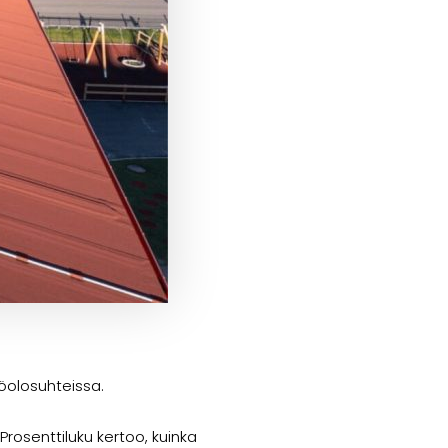
öolosuhteissa.
rosenttiluku kertoo, kuinka