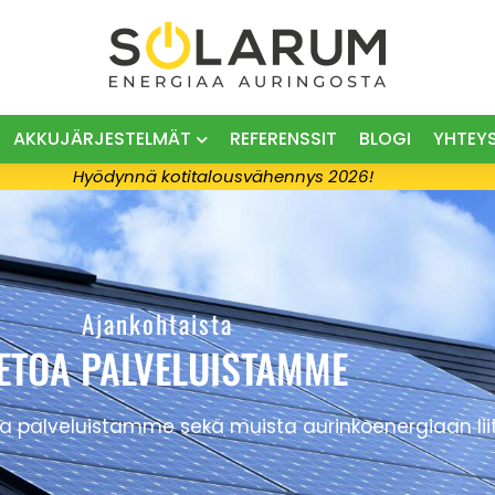
AKKUJÄRJESTELMÄT
REFERENSSIT
BLOGI
YHTEY
Hyödynnä kotitalousvähennys 2026!
Ajankohtaista
IETOA PALVELUISTAMME
 palveluistamme sekä muista aurinkoenergiaan liitt