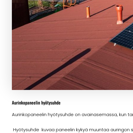
Aurinkopaneelin hyötysuhde
Aurinkopaneelin hyötysuhde on avainasemassa, kun tark
Hyötysuhde kuvaa paneelin kykyä muuntaa auringon säte