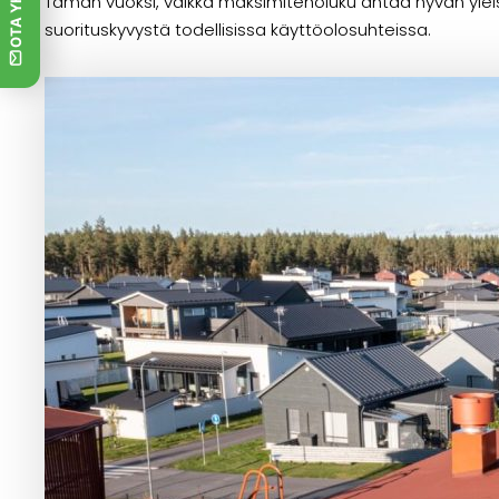
Tämän vuoksi, vaikka maksimiteholuku antaa hyvän yleisk
suorituskyvystä todellisissa käyttöolosuhteissa.