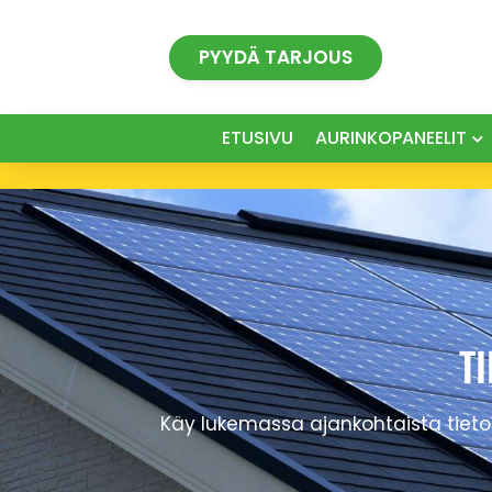
Siirry
sisältöön
PYYDÄ TARJOUS
ETUSIVU
AURINKOPANEELIT
T
Käy lukemassa ajankohtaista tietoa