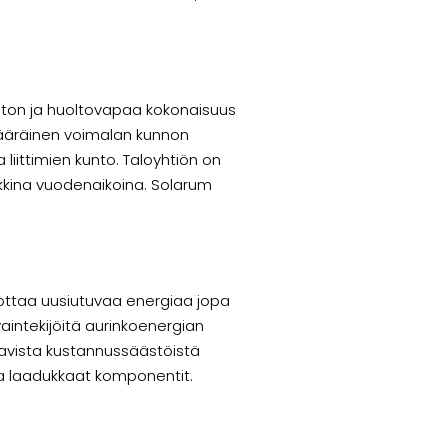
leton ja huoltovapaa kokonaisuus
mämääräinen voimalan kunnon
iittimien kunto. Taloyhtiön on
ikkina vuodenaikoina. Solarum
uottaa uusiutuvaa energiaa jopa
aintekijöitä aurinkoenergian
tavista kustannussäästöistä
 ja laadukkaat komponentit.