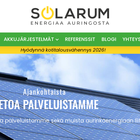
AKKUJÄRJESTELMÄT
REFERENSSIT
BLOGI
YHTEY
Hyödynnä kotitalousvähennys 2026!
Ajankohtaista
IETOA PALVELUISTAMME
 palveluistamme sekä muista aurinkoenergiaan liitt