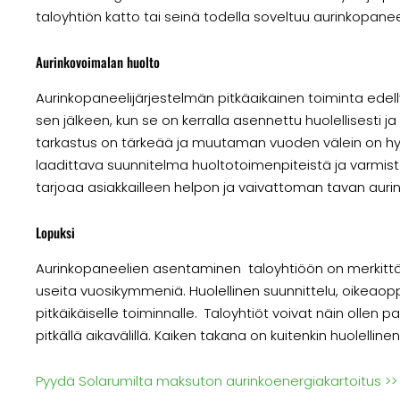
taloyhtiön katto tai seinä todella soveltuu aurinkopanee
Aurinkovoimalan huolto
Aurinkopaneelijärjestelmän pitkäaikainen toiminta ede
sen jälkeen, kun se on kerralla asennettu huolellisesti 
tarkastus on tärkeää ja muutaman vuoden välein on hyvä
laadittava suunnitelma huoltotoimenpiteistä ja varmiste
tarjoaa asiakkailleen helpon ja vaivattoman tavan aur
Lopuksi
Aurinkopaneelien asentaminen taloyhtiöön on merkittäv
useita vuosikymmeniä. Huolellinen suunnittelu, oikeaop
pitkäikäiselle toiminnalle. Taloyhtiöt voivat näin oll
pitkällä aikavälillä. Kaiken takana on kuitenkin huolell
Pyydä Solarumilta maksuton aurinkoenergiakartoitus >>