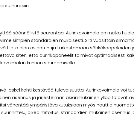
liasennuksiin.
llyttää säännöllistä seurantaa. Aurinkovoimala on melko huo
ja viimeisimpien standardien mukaisesti. Silti vuosittain sil
 tilata alan asiantuntija tarkastamaan sähkökaapeleiden ja l
ttava siten, että aurinkopaneelit toimivat optimaalisesti ka
inkovoimalan kunnon seuraamiselle.
ä askel kohti kestävää tulevaisuutta. Aurinkovoimala voi t
pinen asennus ja järjestelmän asianmukainen ylläpito ovat av
en paitsi vähentää ympäristövaikutuksiaan myös nauttia huomat
inen suunnittelu, oikea mitoitus, standardien mukainen asennus