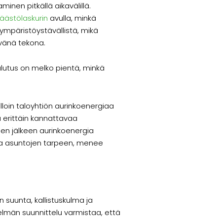
nen pitkällä aikavälillä.
äästölaskurin
avulla, minkä
 ympäristöystävällistä, mikä
ävänä tekona.
ulutus on melko pientä, minkä
lloin taloyhtiön aurinkoenergiaa
a erittäin kannattavaa
 sen jälkeen aurinkoenergia
 ja asuntojen tarpeen, menee
 suunta, kallistuskulma ja
elmän suunnittelu varmistaa, että