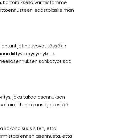
n. Kartoituksella varmistamme
tuottoennusteen, säästölaskelman
iantuntijat neuvovat tässäkin
n liittyviin kysymyksiin.
aneeliasennuksen sähkötyöt saa
ritys, joka takaa asennuksen
se toimii tehokkaasti ja kestää
a kokonaisuus siten, että
varmistaa ennen asennusta, että