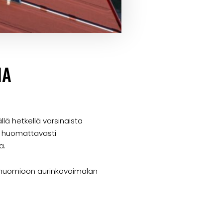
IA
ä hetkellä varsinaista
ä huomattavasti
a.
va huomioon aurinkovoimalan