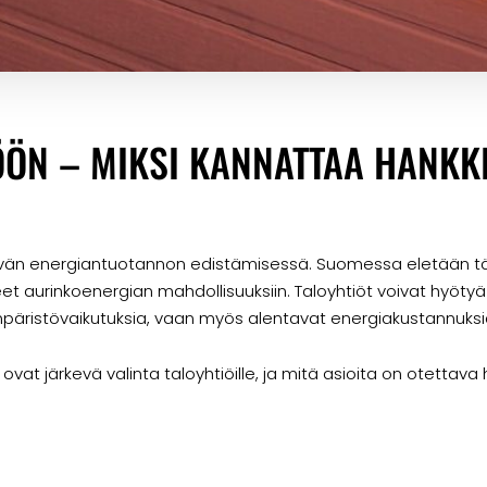
ÖÖN – MIKSI KANNATTAA HANKK
tävän energiantuotannon edistämisessä. Suomessa eletään täll
et aurinkoenergian mahdollisuuksiin. Taloyhtiöt voivat hyöty
päristövaikutuksia, vaan myös alentavat energiakustannuksi
 ovat järkevä valinta taloyhtiöille, ja mitä asioita on otetta