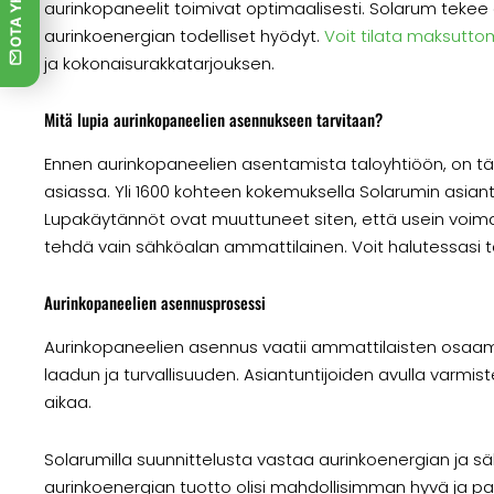
aurinkopaneelit toimivat optimaalisesti. Solarum teke
aurinkoenergian todelliset hyödyt.
Voit tilata maksutto
ja kokonaisurakkatarjouksen.
Mitä lupia aurinkopaneelien asennukseen tarvitaan?
Ennen aurinkopaneelien asentamista taloyhtiöön, on tär
asiassa. Yli 1600 kohteen kokemuksella Solarumin asiant
Lupakäytännöt ovat muuttuneet siten, että usein voi
tehdä vain sähköalan ammattilainen. Voit halutessasi 
Aurinkopaneelien asennusprosessi
Aurinkopaneelien asennus vaatii ammattilaisten osaami
laadun ja turvallisuuden. Asiantuntijoiden avulla varmis
aikaa.
Solarumilla suunnittelusta vastaa aurinkoenergian ja s
aurinkoenergian tuotto olisi mahdollisimman hyvä ja 