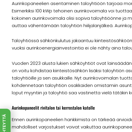
Aurinkopaneelien asentaminen taloyhtiöön tarjoaa monia
Esimerkiksi 100 kWp tehoinen aurinkovoimala voi tuot
kokoinen aurinkovoimala olisi sopiva taloyhtiöönne ja mi
auttaa vähentämään taloyhtiön hiilijalanjälkeä. Aurink
Taloyhtiössä sähkönkulutus jakaantuu kiinteistösähköön
vuoksi aurinkoenergiainvestointia ei ole nähty aina tal
Vuoden 2023 alusta lukien sähköyhtiöt ovat lainsäädännö
on voitu kohdistaa kiinteistösähkön lisäksi taloyhtiön 
taloyhtiöille ja sen asukkaille. Nyt aurinkovoimalan tuot
kohdennetaan taloyhtiön osakkaiden omistamiin asuntoih
loput myyntiin ja taloyhtiö saa vastinetta vielä tätäkin k
Aurinkopaneelit rivitalon tai kerrostalon katolle
OTA YHTEYTTÄ
Ennen aurinkopaneelien hankkimista on tärkeää arvioida
mahdolliset varjostukset voivat vaikuttaa aurinkopanee