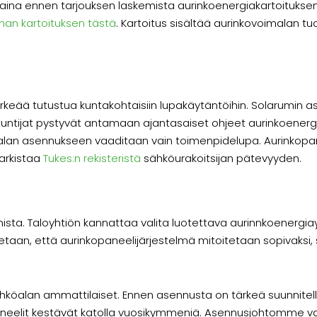
e aina ennen tarjouksen laskemista aurinkoenergiakartoitukse
man kartoituksen tästä
. Kartoitus sisältää aurinkovoimalan 
keää tutustua kuntakohtaisiin lupakäytäntöihin. Solarumin as
untijat pystyvät antamaan ajantasaiset ohjeet aurinkoenergiaa
malan asennukseen vaaditaan vain toimenpidelupa. Aurinkop
tarkistaa
Tukes:n rekisteristä
sähköurakoitsijan pätevyyden.
sta. Taloyhtiön kannattaa valita luotettava aurinnkoenergiay
tetaan, että aurinkopaneelijärjestelmä mitoitetaan sopivaksi, 
ähköalan ammattilaiset. Ennen asennusta on tärkeä suunnitell
paneelit kestävät katolla vuosikymmeniä. Asennusjohtomme 