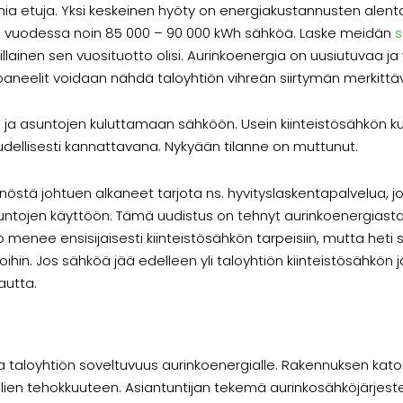
 etuja. Yksi keskeinen hyöty on energiakustannusten alentami
taa vuodessa noin 85 000 – 90 000 kWh sähköä. Laske meidän
s
llainen sen vuosituotto olisi. Aurinkoenergia on uusiutuvaa ja
opaneelit voidaan nähdä taloyhtiön vihreän siirtymän merkitt
 ja asuntojen kuluttamaan sähköön. Usein kiinteistösähkön k
oudellisesti kannattavana. Nykyään tilanne on muttunut.
stä johtuen alkaneet tarjota ns. hyvityslaskentapalvelua, jo
asuntojen käyttöön. Tämä uudistus on tehnyt aurinkoenergiast
to menee ensisijaisesti kiinteistösähkön tarpeisiin, mutta heti
in. Jos sähköä jää edelleen yli taloyhtiön kiinteistösähkön
autta.
 taloyhtiön soveltuvuus aurinkoenergialle. Rakennuksen katon
lien tehokkuuteen. Asiantuntijan tekemä aurinkosähköjärjest