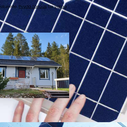
alueelle.
Pyydä tarjous
tai
varaa