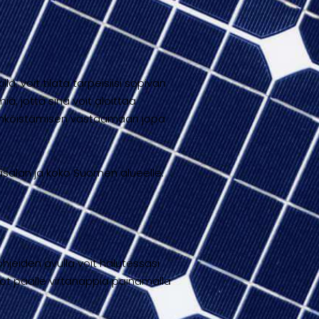
ä, voit tilata tarpeisiisi sopivan
, jotta sinä voit aloittaa
sähköistämisen vastaamaan jopa
asalan ja koko Suomen alueelle.
jeiden avulla voit halutessasi
köt päälle virtanappia painamalla