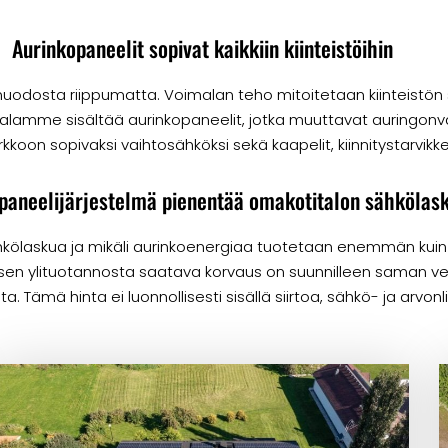
Aurinkopaneelit sopivat kaikkiin kiinteistöihin
ysmuodosta riippumatta. Voimalan teho mitoitetaan kiinteistön
lamme sisältää aurinkopaneelit, jotka muuttavat auringonval
kkoon sopivaksi vaihtosähköksi sekä kaapelit, kiinnitystarvikk
paneelijärjestelmä pienentää omakotitalon sähkölas
kölaskua ja mikäli aurinkoenergiaa tuotetaan enemmän kuin
isen ylituotannosta saatava korvaus on suunnilleen saman v
. Tämä hinta ei luonnollisesti sisällä siirtoa, sähkö- ja arvon