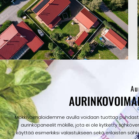
Au
AURINKOVOIMAL
Mökkivoimaloidemme avulla voidaan tuottaa puhdasta j
aurinkopaneelit mökille, jota ei ole kytketty sähkö
käyttää esimerkiksi valaistukseen sekä erilaisten sähk