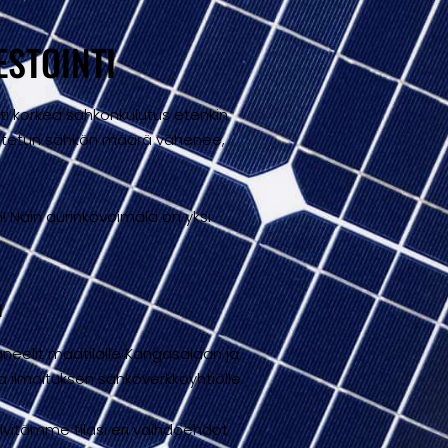
ESTOINTI
sesti korkea sähkönkulutus etenkin
 ostetun sähkön määrä vähenee,
! Näin aurinkovoimala on yksi
n
neelit maatilalle Kangasalaan ja
 ilmoituksen sähköverkkoyhtiölle.
lvitämme tilasi eri vaihdoehdot