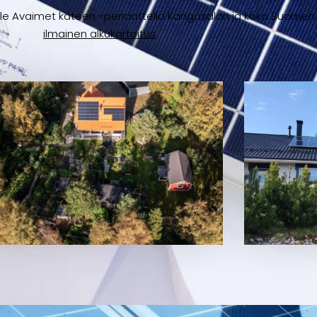
lle Avaimet käteen -periaattella Kangasalan ja koko Suomen 
ilmainen alkukartoitus
.