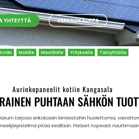
A YHTEYTTÄ
VERKKOKAUPPA
Kotiin
Mökille
Maatilalle
Yritykselle
Taloyhtiölle
Aurinkopaneelit kotiin Kangasala
RAINEN PUHTAAN SÄHKÖN TUOT
rum tarjoaa erikokoisiin kiinteistöihin huolettomia, vaivattom
neelijärjestelmä pitää sisällään. Pääset nopeasti nauttimaa