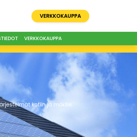
VERKKOKAUPPA
STIEDOT
VERKKOKAUPPA
estelmät kotiin ja mökille