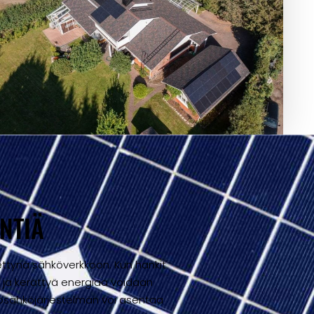
NTIÄ
ettynä sähköverkkoon. Kun hankit
n ja kerättyä energiaa voidaan
nkosähköjärjestelmän voi asentaa