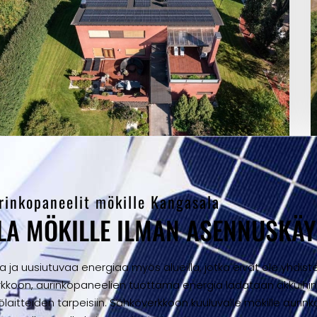
rinkopaneelit mökille Kangasala
A MÖKILLE ILMAN ASENNUSKÄY
a uusiutuvaa energiaa myös alueilla, jotka eivät ole yhdist
verkkoon, aurinkopaneelien tuottama energia ladataan akkuihi
ölaitteiden tarpeisiin. Sähköverkkoon kuuluvalle mökille auri