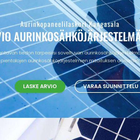
Aurinkopaneelilaskuri Kangasala
IO AURINKOSÄHKÖ­JÄRJESTELM
ntavan tiedon tarpeisiisi soveltuvan aurinkosähköjärjestelmän
pientalojen aurinkosähköjärjestelmien mitoituksen arviointiin.
LASKE ARVIO
VARAA SUUNNITTELU