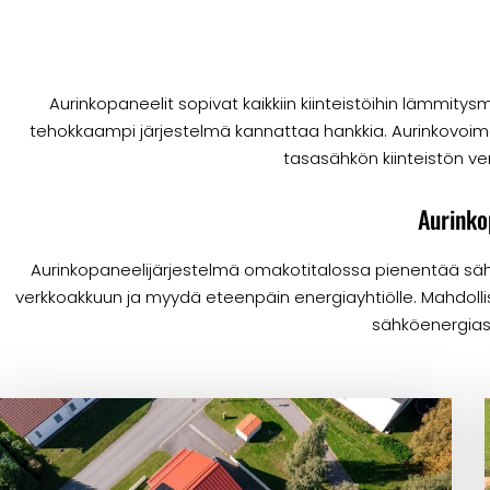
Aurinkopaneelit sopivat kaikkiin kiinteistöihin lämmit
tehokkaampi järjestelmä kannattaa hankkia. Aurinkovoima
tasasähkön kiinteistön ver
Aurinko
Aurinkopaneelijärjestelmä omakotitalossa pienentää säh
verkkoakkuun ja myydä eteenpäin energiayhtiölle. Mahdoll
sähköenergiasta