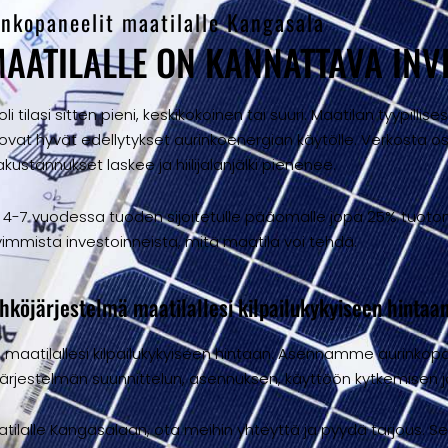
inkopaneelit maatilalle Kangasala
AATILALLE ON KANNATTAVA INV
i tilasi sitten pieni, keskikokoinen tai suuri. Maatilan tyypilli
uovat hyvät edellytykset aurinkoenergian käytölle. Verkosta
kustannukset laskee ja hiilijalanjälki pienenee.
 4-7 vuodessa tuoden sijoitetulle pääomalle jopa 25% tuoton
immista investoinneista, mitä maatila voi tehdä.
köjärjestelmä maatilallesi kilpailukykyiseen hintaa
maatilallesi kilpailukykyiseen hintaan. Asennamme aurinkopa
järjestelmän suunnittelun, asennuksen, käyttöön kytkemisen ja
tilalle Kangasalaan, ota meihin yhteyttä ja pyydä tarjous. Se