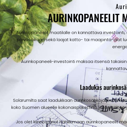
Aur
AURINKOPANEELIT M
Aurinkopaneelit maatilalle on kannattava investointi, ol
päiväsaikaan sekä laajat katto- tai maapinta-alat l
energia
Aurinkopaneeli-investointi maksaa itsensä takaisin
kannattav
Laadukas aurinkosäh
Solarumilta saat laadukkaan aurinkosähköjärjestelmän 
koko Suomen alueelle kokonaispakettina, joka sisältää 
Jos olet kiinnostunut hankkimaan aurinkopaneelit maa