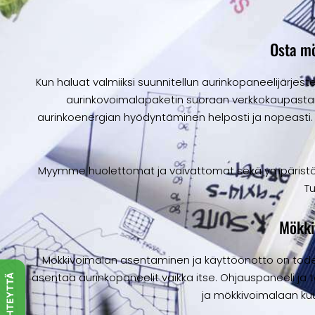
Osta m
Kun haluat valmiiksi suunnitellun aurinkopaneelijärjeste
aurinkovoimalapaketin suoraan verkkokaupastamm
aurinkoenergian hyödyntäminen helposti ja nopeast
Myymme huolettomat ja vaivattomat sekä ympäristöyst
T
Mökki
Mökkivoimalan asentaminen ja käyttöönotto on todell
asentaa aurinkopaneelit vaikka itse. Ohjauspaneeli ja t
OTA YHTEYTTÄ
ja mökkivoimalaan ku