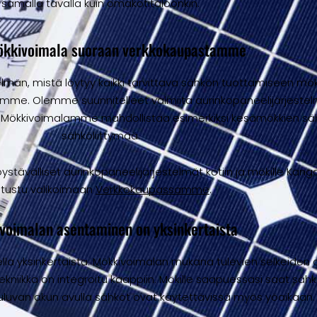
samalla tavalla kuin omakotitaloonkin.
ökkivoimala suoraan verkkokaupastamme
lmän, mistä löytyy kaikki tarvittava sähkön tuottamiseen mökill
e. Olemme suunnitelleet valmiita aurinkopaneelijärjestelmiä
i. Mökkivoimalamme mahdollistaa esimerkiksi kesämökkien 
sähköliittymää.
ävälliset aurinkopaneelijärjestelmät kotiin ja mökille Kang
utustu valikoimaan
Verkkokaupassamme
.
voimalan asentaminen on yksinkertaista
a yksinkertaista. Mökkivoimalan mukana tulevien selkeiden oh
ekniikka on integroitu kaappiin. Mökille saapuessasi saat säh
uluvan akun avulla sähköt ovat käytettävissä myös yöaikaan.