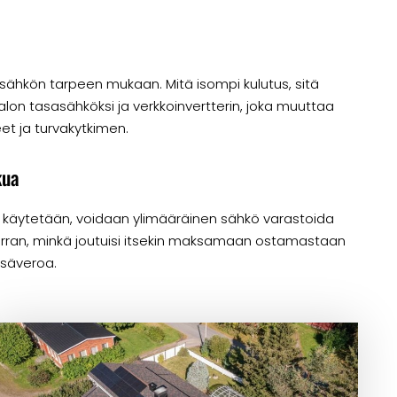
 sähkön tarpeen mukaan. Mitä isompi kulutus, sitä
on tasasähköksi ja verkkoinvertterin, joka muuttaa
eet ja turvakytkimen.
kua
 käytetään, voidaan ylimääräinen sähkö varastoida
erran, minkä joutuisi itsekin maksamaan ostamastaan
lisäveroa.