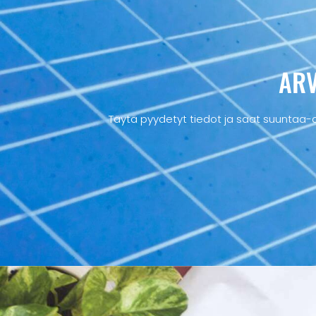
ARV
Täytä pyydetyt tiedot ja saat suuntaa-a