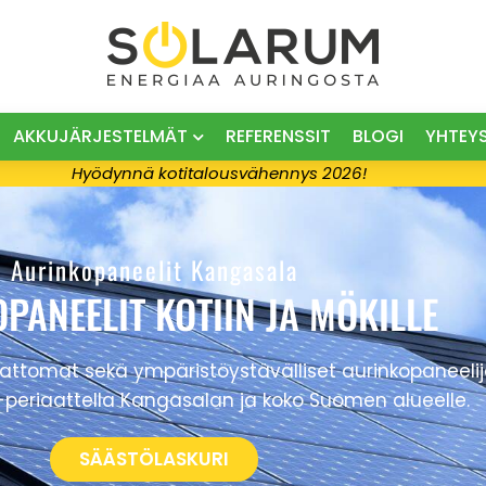
AKKUJÄRJESTELMÄT
REFERENSSIT
BLOGI
YHTEY
Hyödynnä kotitalousvähennys 2026!
Aurinkopaneelit Kangasala
PANEELIT KOTIIN JA MÖKILLE
mat sekä ympäristöystävälliset aurinkopaneelijärj
periaattella Kangasalan ja koko Suomen alueelle.
SÄÄSTÖLASKURI