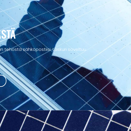
ÄSTÄ
 tehosta sähköpostiisi. Laskuri soveltuu