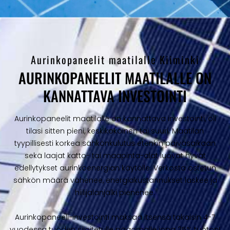
Aurinkopaneelit maatilalle Kiiminki
AURINKOPANEELIT MAATILALLE ON
KANNATTAVA INVESTOINTI
Aurinkopaneelit maatilalle on kannattava investointi, oli
tilasi sitten pieni, keskikokoinen tai suuri. Maatilan
tyypillisesti korkea sähkönkulutus etenkin päiväsaikaan
sekä laajat katto- tai maapinta-alat luovat hyvät
edellytykset aurinkoenergian käytölle. Verkosta ostetun
sähkön määrä vähenee, energiakustannukset laskee ja
hiilijalanjälki pienenee.
Aurinkopaneeli-investointi maksaa itsensä takaisin 4-7
vuodessa tuoden sijoitetulle pääomalle jopa 25% tuoton!