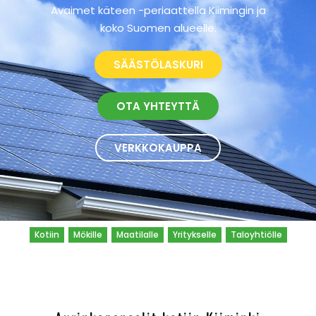
Avaimet käteen -periaattella Kiimingin ja
koko Suomen alueelle.
SÄÄSTÖLASKURI
OTA YHTEYTTÄ
VERKKOKAUPPA
Kotiin
Mökille
Maatilalle
Yritykselle
Taloyhtiölle