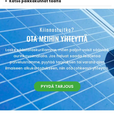
Katso paikkakunnat täältä
Kiinnostuitko?
OTA MEIHIN YHTEYTTÄ
Laske säästölaskurillamme, miten paljon voisit säästää
aurinkovoimalalla. Jos haluat saada lisätietoa
palveluistamme, pyytää tarjouksen tai varata ajan
ilmaiseen alkukartoitukseen, niin ota rohkeasti yhteyttä.
PYYDÄ TARJOUS