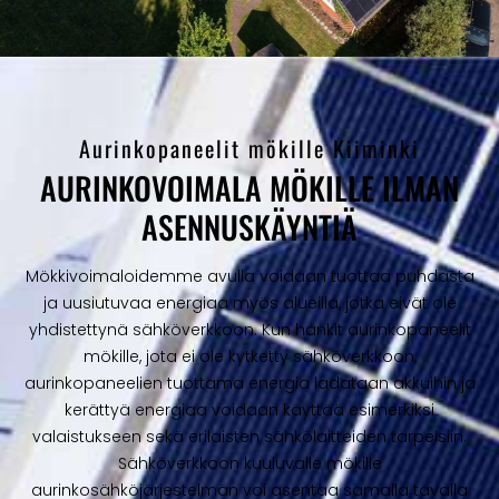
Aurinkopaneelit mökille Kiiminki
AURINKOVOIMALA MÖKILLE ILMAN
ASENNUSKÄYNTIÄ
Mökkivoimaloidemme avulla voidaan tuottaa puhdasta
ja uusiutuvaa energiaa myös alueilla, jotka eivät ole
yhdistettynä sähköverkkoon. Kun hankit aurinkopaneelit
mökille, jota ei ole kytketty sähköverkkoon,
aurinkopaneelien tuottama energia ladataan akkuihin ja
kerättyä energiaa voidaan käyttää esimerkiksi
valaistukseen sekä erilaisten sähkölaitteiden tarpeisiin.
Sähköverkkoon kuuluvalle mökille
aurinkosähköjärjestelmän voi asentaa samalla tavalla