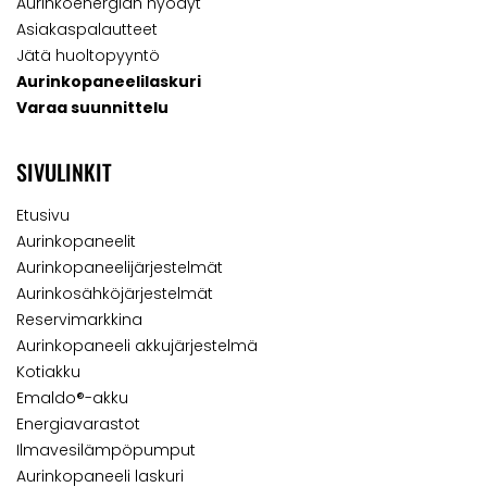
Aurinkoenergian hyödyt
Asiakaspalautteet
Jätä huoltopyyntö
Aurinkopaneelilaskuri
Varaa suunnittelu
SIVULINKIT
Etusivu
Aurinkopaneelit
Aurinkopaneelijärjestelmät
Aurinkosähköjärjestelmät
Reservimarkkina
Aurinkopaneeli akkujärjestelmä
Kotiakku
Emaldo®-akku
Energiavarastot
Ilmavesilämpöpumput
Aurinkopaneeli laskuri