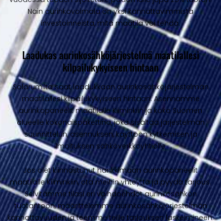
Näin aurinkovoimala on yksi kannattavimmista
investoinneista, mitä maatila voi tehdä.
Laadukas aurinkosähköjärjestelmä maatilallesi
kilpailukykyiseen hintaan
Solarumilta saat laadukkaan aurinkosähköjärjestelmän
maatilallesi kilpailukykyiseen hintaan. Asennamme
aurinkopaneelit maatilalle Kiiminkiin ja koko Suomen
alueelle kokonaispakettina, joka sisältää järjestelmän
suunnittelun, asennuksen, käyttöön kytkemisen ja
ilmoituksen sähköverkkoyhtiölle.
Jos olet kiinnostunut hankkimaan aurinkopaneelit
maatilalle Kiiminkiin, ota meihin yhteyttä ja pyydä tarjous.
Selvitämme tilasi eri vaihdoehdot aurinkosähkön
tuotantoon, määrittelemme aurinkosähköjärjestelmän
kannattavuuden ja teemme teille tarjouksen laskelmineen.