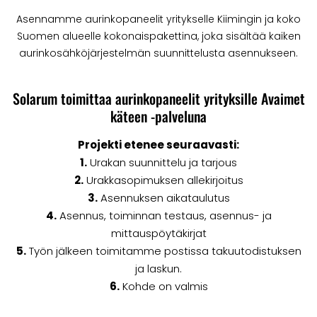
Asennamme aurinkopaneelit yritykselle Kiimingin ja koko
Suomen alueelle kokonaispakettina, joka sisältää kaiken
aurinkosähköjärjestelmän suunnittelusta asennukseen.
Solarum toimittaa aurinkopaneelit yrityksille Avaimet
käteen -palveluna
Projekti etenee seuraavasti:
1.
Urakan suunnittelu ja tarjous
2.
Urakkasopimuksen allekirjoitus
3.
Asennuksen aikataulutus
4.
Asennus, toiminnan testaus, asennus- ja
mittauspöytäkirjat
5.
Työn jälkeen toimitamme postissa takuutodistuksen
ja laskun.
6.
Kohde on valmis