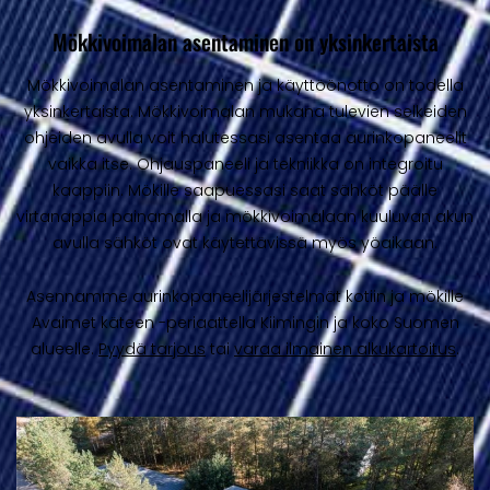
Mökkivoimalan asentaminen on yksinkertaista
Mökkivoimalan asentaminen ja käyttöönotto on todella
yksinkertaista. Mökkivoimalan mukana tulevien selkeiden
ohjeiden avulla voit halutessasi asentaa aurinkopaneelit
vaikka itse. Ohjauspaneeli ja tekniikka on integroitu
kaappiin. Mökille saapuessasi saat sähköt päälle
virtanappia painamalla ja mökkivoimalaan kuuluvan akun
avulla sähköt ovat käytettävissä myös yöaikaan.
Asennamme aurinkopaneelijärjestelmät kotiin ja mökille
Avaimet käteen -periaattella Kiimingin ja koko Suomen
alueelle.
Pyydä tarjous
tai
varaa ilmainen alkukartoitus
.