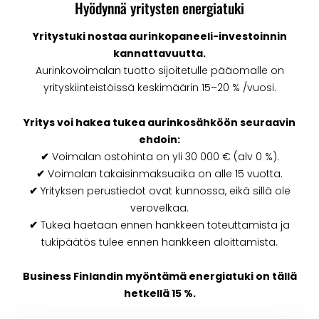
Hyödynnä yritysten energiatuki
Yritystuki nostaa aurinkopaneeli-investoinnin
kannattavuutta.
Aurinkovoimalan tuotto sijoitetulle pääomalle on
yrityskiinteistöissä keskimäärin 15–20 % /vuosi.
Yritys voi hakea tukea aurinkosähköön seuraavin
ehdoin:
✔
Voimalan ostohinta on yli 30 000 € (alv 0 %).
✔
Voimalan takaisinmaksuaika on alle 15 vuotta.
✔
Yrityksen perustiedot ovat kunnossa, eikä sillä ole
verovelkaa.
✔
Tukea haetaan ennen hankkeen toteuttamista ja
tukipäätös tulee ennen hankkeen aloittamista.
Business Finlandin myöntämä energiatuki on tällä
hetkellä 15 %.