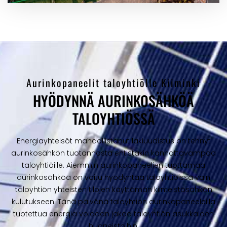
Aurinkopaneelit taloyhtiölle Kiiminki
HYÖDYNNÄ AURINKOSÄHKÖÄ
TALOYHTIÖSSÄ
Energiayhteisöt mahdollistanut lakiuudistus on tehnyt
aurinkosähkön tuotannosta entistäkin kannattavampaa
taloyhtiöille. Aiemmin aurinkopaneelien tuottamaa
aurinkosähköä on voitu hyödyntää taloyhtiöissä vain
taloyhtiön yhteisten tilojen käyttämän kiinteistösähkön
kulutukseen. Tänä päivänä taloyhtiön aurinkopaneeleilla
tuotettua energia voidaan jakaa taloyhtiön asukkaiden
huoneistoihin.