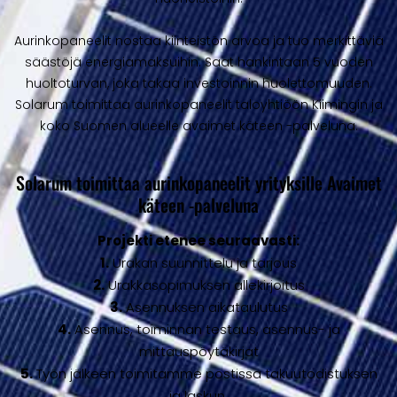
Aurinkopaneelit nostaa kiinteistön arvoa ja tuo merkittäviä
säästöjä energiamaksuihin. Saat hankintaan 5 vuoden
huoltoturvan, joka takaa investoinnin huolettomuuden.
Solarum toimittaa aurinkopaneelit taloyhtiöön Kiimingin ja
koko Suomen alueelle avaimet käteen -palveluna.
Solarum toimittaa aurinkopaneelit yrityksille Avaimet
käteen -palveluna
Projekti etenee seuraavasti:
1.
Urakan suunnittelu ja tarjous
2.
Urakkasopimuksen allekirjoitus
3.
Asennuksen aikataulutus
4.
Asennus, toiminnan testaus, asennus- ja
mittauspöytäkirjat
5.
Työn jälkeen toimitamme postissa takuutodistuksen
ja laskun.