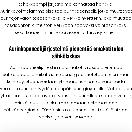
tehokkaampi järjestelmä kannattaa hankkia.
Aurinkovoimalamme sisältää aurinkopaneelit, jotka muuttavat
auringonvalon tasasähköksi ja verkkoinvertterin, joka muuttaa
tasasähkön kiinteistön verkkoon sopivaksi vaihtosähköksi
sekä kaapelit, kiinnitystarvikkeet ja turvakytkimen.
Aurinkopaneelijärjestelmä pienentää omakotitalon
sähkölaskua
Aurinkopaneelijärjestelmä omakotitalossa pienentää
sähkölaskua ja mikäli aurinkoenergiaa tuotetaan enemmän
kuin käytetään, voidaan ylimääräinen sähkö varastoida
verkkoakkuun ja myydä eteenpäin energiayhtiölle. Mahdollisen
ylituotannosta saatava korvaus on suunnilleen saman verran,
minkä joutuisi itsekin maksamaan ostamastaan
sähköenergiasta. Tämä hinta ei luonnollisesti sisällä siirtoa,
sähkö- ja arvonlisäveroa.