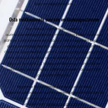
kuin omakotitaloonkin.
Osta mökkivoimala suoraan verkkokaupastamme
Kun haluat valmiiksi suunnitellun
aurinkopaneelijärjestelmän, mistä löytyy kaikki tarvittava
sähkön tuottamiseen mökillä, voit tilata tarpeisiisi sopivan
aurinkovoimalapaketin suoraan verkkokaupastamme.
Olemme suunnitelleet valmiita aurinkopaneelijärjestelmiä,
jotta sinä voit aloittaa aurinkoenergian hyödyntäminen
helposti ja nopeasti. Mökkivoimalamme mahdollistaa
esimerkiksi kesämökkien sähköistämisen vastaamaan
jopa sähköliittymää.
Myymme huolettomat ja vaivattomat sekä
ympäristöystävälliset aurinkopaneelijärjestelmät kotiin ja
mökille Kiimingin ja koko Suomen alueelle. Tutustu
valikoimaan
Verkkokaupassamme
.