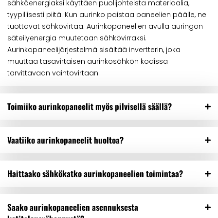
sähköenergiaksi käyttäen puolijohteista materiaalia,
tyypillisesti piitä. Kun aurinko paistaa paneelien päälle, ne
tuottavat sähkövirtaa. Aurinkopaneelien avulla auringon
säteilyenergia muutetaan sähkövirraksi.
Aurinkopaneelijärjestelmä sisältää invertterin, joka
muuttaa tasavirtaisen aurinkosähkön kodissa
tarvittavaan vaihtovirtaan.
Toimiiko aurinkopaneelit myös pilvisellä säällä?
Vaatiiko aurinkopaneelit huoltoa?
Haittaako sähkökatko aurinkopaneelien toimintaa?
Saako aurinkopaneelien asennuksesta