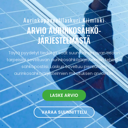
Aurinkopaneelilaskuri Kiiminki
ARVIO AURINKOSÄHKÖ­
JÄRJESTELMÄSTÄ
Täytä pyydetyt tiedot ja saat suuntaa-antavan tiedon
tarpeisiisi soveltuvan aurinkosähköjärjestelmän tehosta
sähköpostiisi. Laskuri soveltuu pientalojen
aurinkosähköjärjestelmien mitoituksen arviointiin.
LASKE ARVIO
VARAA SUUNNITTELU