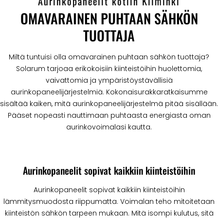
Aurinkopaneelit kotiin Kiiminki
OMAVARAINEN PUHTAAN SÄHKÖN
TUOTTAJA
Miltä tuntuisi olla omavarainen puhtaan sähkön tuottaja?
Solarum tarjoaa erikokoisiin kiinteistöihin huolettomia,
vaivattomia ja ympäristöystävällisiä
aurinkopaneelijärjestelmiä. Kokonaisurakkaratkaisumme
sisältää kaiken, mitä aurinkopaneelijärjestelmä pitää sisällään.
Pääset nopeasti nauttimaan puhtaasta energiasta oman
aurinkovoimalasi kautta.
Aurinkopaneelit sopivat kaikkiin kiinteistöihin
Aurinkopaneelit sopivat kaikkiin kiinteistöihin
lämmitysmuodosta riippumatta. Voimalan teho mitoitetaan
kiinteistön sähkön tarpeen mukaan. Mitä isompi kulutus, sitä