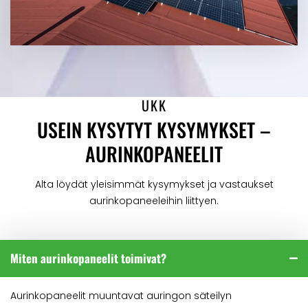
UKK
USEIN KYSYTYT KYSYMYKSET –
AURINKOPANEELIT
Alta löydät yleisimmät kysymykset ja vastaukset
aurinkopaneeleihin liittyen.
Miten aurinkopaneelit toimivat?
Aurinkopaneelit muuntavat auringon säteilyn