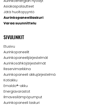
Aurinkoenergian hyödyt
Asiakaspalautteet
Jätä huoltopyyntö
Aurinkopaneelilaskuri
Varaa suunnittelu
SIVULINKIT
Etusivu
Aurinkopaneelit
Aurinkopaneelijärjestelmät
Aurinkosähköjärjestelmät
Reservimarkkina
Aurinkopaneeli akkujärjestelmä
Kotiakku
Emaldo®-akku
Energiavarastot
Ilmavesilämpöpumput
Aurinkopaneeli laskuri