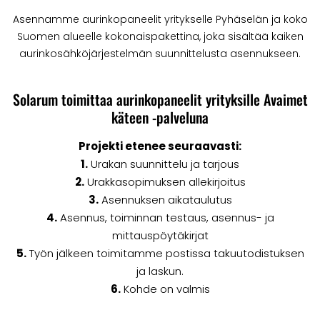
Asennamme aurinkopaneelit yritykselle Pyhäselän ja koko
Suomen alueelle kokonaispakettina, joka sisältää kaiken
aurinkosähköjärjestelmän suunnittelusta asennukseen.
Solarum toimittaa aurinkopaneelit yrityksille Avaimet
käteen -palveluna
Projekti etenee seuraavasti:
1.
Urakan suunnittelu ja tarjous
2.
Urakkasopimuksen allekirjoitus
3.
Asennuksen aikataulutus
4.
Asennus, toiminnan testaus, asennus- ja
mittauspöytäkirjat
5.
Työn jälkeen toimitamme postissa takuutodistuksen
ja laskun.
6.
Kohde on valmis