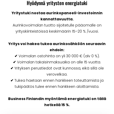
Hyödynnä yritysten energiatuki
Yritystuki nostaa aurinkopaneeli-investoinnin
kannattavuutta.
Aurinkovoimalan tuotto sijoitetulle pääomalle on
yrityskiinteistöissä keskimäärin 15–20 % /vuosi.
Yritys voi hakea tukea aurinkosähköön seuraavin
ehdoin:
✔
Voimalan ostohinta on yli 30 000 € (alv 0 %).
✔
Voimalan takaisinmaksuaika on alle 15 vuotta.
✔
Yrityksen perustiedot ovat kunnossa, eikä sillä ole
verovelkaa.
✔
Tukea haetaan ennen hankkeen toteuttamista ja
tukipäätös tulee ennen hankkeen aloittamista.
Business Finlandin myöntämä energiatuki on tällä
hetkellä 15 %.