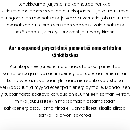
tehokkaampi järjestelmä kannattaa hankkia.
Aurinkovoimalamme sisältää aurinkopaneelit, jotka muuttavat
auringonvalon tasasähköksi ja verkkoinvertterin, joka muuttaa
tasasähkön kiinteistön verkkoon sopivaksi vaihtosähköksi
sekä kaapelit, kiinnitystarvikkeet ja turvakytkimen.
Aurinkopaneelijärjestelmä pienentää omakotitalon
sähkölaskua
Aurinkopaneelijärjestelmä omakotitalossa pienentää
sähkölaskua ja mikäli aurinkoenergiaa tuotetaan enemmän
kuin käytetään, voidaan ylimääräinen sähkö varastoida
verkkoakkuun ja myydä eteenpäin energiayhtiölle. Mahdollisen
ylituotannosta saatava korvaus on suunnilleen saman verran,
minkä joutuisi itsekin maksamaan ostamastaan
sähköenergiasta. Tämä hinta ei luonnollisesti sisällä siirtoa,
sähkö- ja arvonlisäveroa.