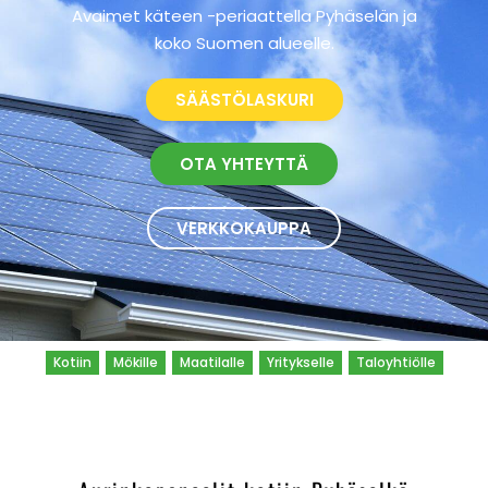
Avaimet käteen -periaattella Pyhäselän ja
koko Suomen alueelle.
SÄÄSTÖLASKURI
OTA YHTEYTTÄ
VERKKOKAUPPA
Kotiin
Mökille
Maatilalle
Yritykselle
Taloyhtiölle