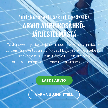
Aurinkopaneelilaskuri Pyhäselkä
ARVIO AURINKOSÄHKÖ­
JÄRJESTELMÄSTÄ
Täytä pyydetyt tiedot ja saat suuntaa-antavan tiedon
tarpeisiisi soveltuvan aurinkosähköjärjestelmän tehosta
sähköpostiisi. Laskuri soveltuu pientalojen
aurinkosähköjärjestelmien mitoituksen arviointiin.
LASKE ARVIO
VARAA SUUNNITTELU