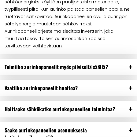
sähköenergiaksi käyttäen puolijohteista materiaalia,
tyypillisesti piitä. Kun aurinko paistaa paneelien päälle, ne
tuottavat sähkövirtaa. Aurinkopaneelien avulla auringon
säteilyenergia muutetaan sähkövirraksi.
Aurinkopaneelijärjestelmä sisältää invertterin, joka
muuttaa tasavirtaisen aurinkosähkön kodissa
tarvittavaan vaihtovirtaan.
Toimiiko aurinkopaneelit myös pilvisellä säällä?
Vaatiiko aurinkopaneelit huoltoa?
Haittaako sähkökatko aurinkopaneelien toimintaa?
Saako aurinkopaneelien asennuksesta