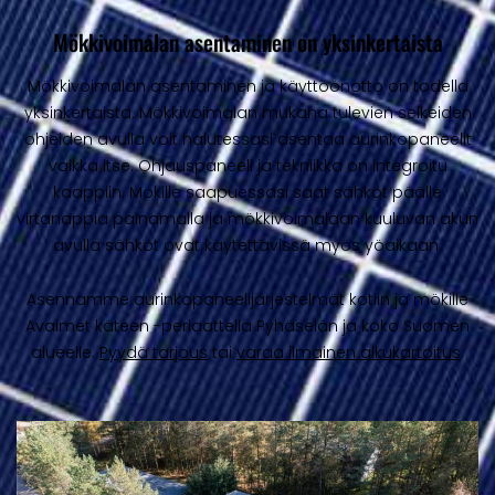
Mökkivoimalan asentaminen on yksinkertaista
Mökkivoimalan asentaminen ja käyttöönotto on todella
yksinkertaista. Mökkivoimalan mukana tulevien selkeiden
ohjeiden avulla voit halutessasi asentaa aurinkopaneelit
vaikka itse. Ohjauspaneeli ja tekniikka on integroitu
kaappiin. Mökille saapuessasi saat sähköt päälle
virtanappia painamalla ja mökkivoimalaan kuuluvan akun
avulla sähköt ovat käytettävissä myös yöaikaan.
Asennamme aurinkopaneelijärjestelmät kotiin ja mökille
Avaimet käteen -periaattella Pyhäselän ja koko Suomen
alueelle.
Pyydä tarjous
tai
varaa ilmainen alkukartoitus
.