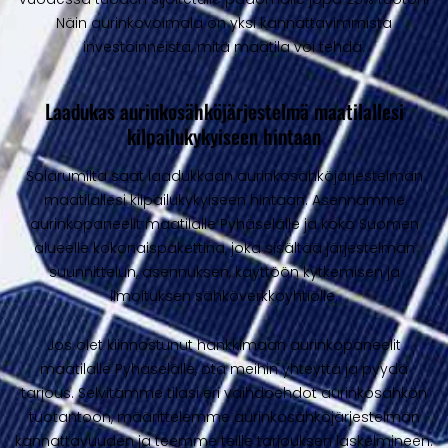
Näin aurinkovoimala on yksi kannattavimmista
investoinneista, mitä maatila voi tehdä.
Laadukas aurinkosähköjärjestelmä maatilallesi
kilpailukykyiseen hintaan
Solarumilta saat laadukkaan aurinkosähköjärjestelmän
maatilallesi kilpailukykyiseen hintaan. Asennamme
aurinkopaneelit maatilalle Pyhäselälle ja koko Suomen
alueelle kokonaispakettina, joka sisältää järjestelmän
suunnittelun, asennuksen, käyttöön kytkemisen ja
ilmoituksen sähköverkkoyhtiölle.
Jos olet kiinnostunut hankkimaan aurinkopaneelit
maatilalle Pyhäselälle, ota meihin yhteyttä ja pyydä
tarjous. Selvitämme tilasi eri vaihdoehdot aurinkosähkön
tuotantoon, määrittelemme aurinkosähköjärjestelmän
kannattavuuden ja teemme teille tarjouksen laskelmineen.