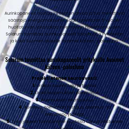
Aurinkopaneelit nostaa kiinteistön arvoa ja tuo merkittäviä
säästöjä energiamaksuihin. Saat hankintaan 5 vuoden
huoltoturvan, joka takaa investoinnin huolettomuuden.
Solarum toimittaa aurinkopaneelit taloyhtiöön Pyhäselän
ja koko Suomen alueelle avaimet käteen -palveluna.
Solarum toimittaa aurinkopaneelit yrityksille Avaimet
käteen -palveluna
Projekti etenee seuraavasti:
1.
Urakan suunnittelu ja tarjous
2.
Urakkasopimuksen allekirjoitus
3.
Asennuksen aikataulutus
4.
Asennus, toiminnan testaus, asennus- ja
mittauspöytäkirjat
5.
Työn jälkeen toimitamme postissa takuutodistuksen
ja laskun.