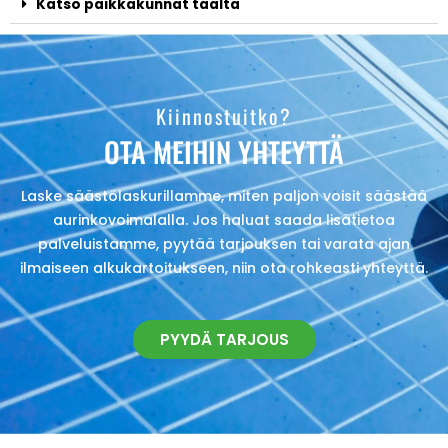
Katso paikkakunnat täältä
Kiinnostuitko?
OTA MEIHIN YHTEYTTÄ
Laske säästölaskurillamme, miten paljon voisit säästää
aurinkovoimalalla. Jos haluat saada lisätietoa
palveluistamme, pyytää tarjouksen tai varata ajan
ilmaiseen alkukartoitukseen, niin ota rohkeasti yhteyttä.
PYYDÄ TARJOUS