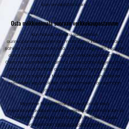
kuin omakotitaloonkin.
Osta mökkivoimala suoraan verkkokaupastamme
Kun haluat valmiiksi suunnitellun
aurinkopaneelijärjestelmän, mistä löytyy kaikki tarvittava
sähkön tuottamiseen mökillä, voit tilata tarpeisiisi sopivan
aurinkovoimalapaketin suoraan verkkokaupastamme.
Olemme suunnitelleet valmiita aurinkopaneelijärjestelmiä,
jotta sinä voit aloittaa aurinkoenergian hyödyntäminen
helposti ja nopeasti. Mökkivoimalamme mahdollistaa
esimerkiksi kesämökkien sähköistämisen vastaamaan
jopa sähköliittymää.
Myymme huolettomat ja vaivattomat sekä
ympäristöystävälliset aurinkopaneelijärjestelmät kotiin ja
mökille Pyhäselän ja koko Suomen alueelle. Tutustu
valikoimaan
Verkkokaupassamme
.