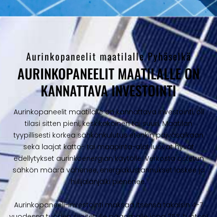
Aurinkopaneelit maatilalle Pyhäselkä
AURINKOPANEELIT MAATILALLE ON
KANNATTAVA INVESTOINTI
Aurinkopaneelit maatilalle on kannattava investointi, oli
tilasi sitten pieni, keskikokoinen tai suuri. Maatilan
tyypillisesti korkea sähkönkulutus etenkin päiväsaikaan
sekä laajat katto- tai maapinta-alat luovat hyvät
edellytykset aurinkoenergian käytölle. Verkosta ostetun
sähkön määrä vähenee, energiakustannukset laskee ja
hiilijalanjälki pienenee.
Aurinkopaneeli-investointi maksaa itsensä takaisin 4-7
vuodessa tuoden sijoitetulle pääomalle jopa 25% tuoton!