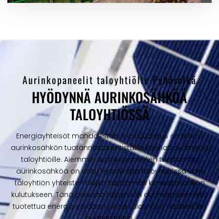
Aurinkopaneelit taloyhtiölle Pyhäselkä
HYÖDYNNÄ AURINKOSÄHKÖÄ
TALOYHTIÖSSÄ
Energiayhteisöt mahdollistanut lakiuudistus on tehnyt
aurinkosähkön tuotannosta entistäkin kannattavampaa
taloyhtiöille. Aiemmin aurinkopaneelien tuottamaa
aurinkosähköä on voitu hyödyntää taloyhtiöissä vain
taloyhtiön yhteisten tilojen käyttämän kiinteistösähkön
kulutukseen. Tänä päivänä taloyhtiön aurinkopaneeleilla
tuotettua energia voidaan jakaa taloyhtiön asukkaiden
huoneistoihin.