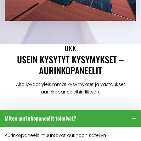
UKK
USEIN KYSYTYT KYSYMYKSET –
AURINKOPANEELIT
Alta löydät yleisimmät kysymykset ja vastaukset
aurinkopaneeleihin liittyen.
Miten aurinkopaneelit toimivat?
Aurinkopaneelit muuntavat auringon säteilyn