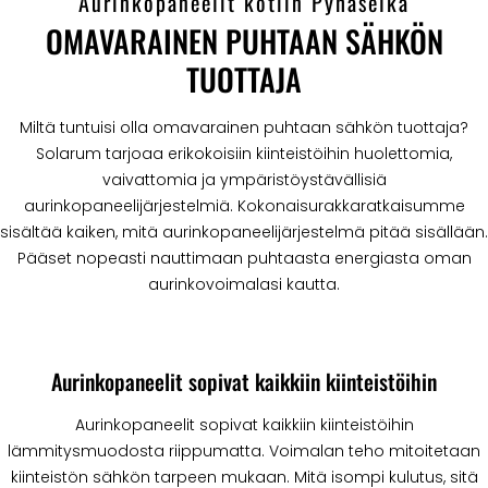
Aurinkopaneelit kotiin Pyhäselkä
OMAVARAINEN PUHTAAN SÄHKÖN
TUOTTAJA
Miltä tuntuisi olla omavarainen puhtaan sähkön tuottaja?
Solarum tarjoaa erikokoisiin kiinteistöihin huolettomia,
vaivattomia ja ympäristöystävällisiä
aurinkopaneelijärjestelmiä. Kokonaisurakkaratkaisumme
sisältää kaiken, mitä aurinkopaneelijärjestelmä pitää sisällään.
Pääset nopeasti nauttimaan puhtaasta energiasta oman
aurinkovoimalasi kautta.
Aurinkopaneelit sopivat kaikkiin kiinteistöihin
Aurinkopaneelit sopivat kaikkiin kiinteistöihin
lämmitysmuodosta riippumatta. Voimalan teho mitoitetaan
kiinteistön sähkön tarpeen mukaan. Mitä isompi kulutus, sitä