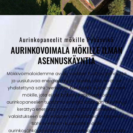
Aurinkopaneelit mökille Pyhäselkä
AURINKOVOIMALA MÖKILLE ILMAN
ASENNUSKÄYNTIÄ
Mökkivoimaloidemme avulla voidaan tuottaa puhdasta
ja uusiutuvaa energiaa myös alueilla, jotka eivät ole
yhdistettynä sähköverkkoon. Kun hankit aurinkopaneelit
mökille, jota ei ole kytketty sähköverkkoon,
aurinkopaneelien tuottama energia ladataan akkuihin ja
kerättyä energiaa voidaan käyttää esimerkiksi
valaistukseen sekä erilaisten sähkölaitteiden tarpeisiin.
Sähköverkkoon kuuluvalle mökille
aurinkosähköjärjestelmän voi asentaa samalla tavalla