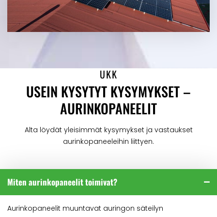
UKK
USEIN KYSYTYT KYSYMYKSET –
AURINKOPANEELIT
Alta löydät yleisimmät kysymykset ja vastaukset
aurinkopaneeleihin liittyen.
Miten aurinkopaneelit toimivat?
Aurinkopaneelit muuntavat auringon säteilyn