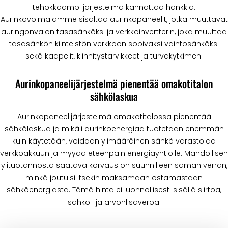
tehokkaampi järjestelmä kannattaa hankkia.
Aurinkovoimalamme sisältää aurinkopaneelit, jotka muuttavat
auringonvalon tasasähköksi ja verkkoinvertterin, joka muuttaa
tasasähkön kiinteistön verkkoon sopivaksi vaihtosähköksi
sekä kaapelit, kiinnitystarvikkeet ja turvakytkimen.
Aurinkopaneelijärjestelmä pienentää omakotitalon
sähkölaskua
Aurinkopaneelijärjestelmä omakotitalossa pienentää
sähkölaskua ja mikäli aurinkoenergiaa tuotetaan enemmän
kuin käytetään, voidaan ylimääräinen sähkö varastoida
verkkoakkuun ja myydä eteenpäin energiayhtiölle. Mahdollisen
ylituotannosta saatava korvaus on suunnilleen saman verran,
minkä joutuisi itsekin maksamaan ostamastaan
sähköenergiasta. Tämä hinta ei luonnollisesti sisällä siirtoa,
sähkö- ja arvonlisäveroa.