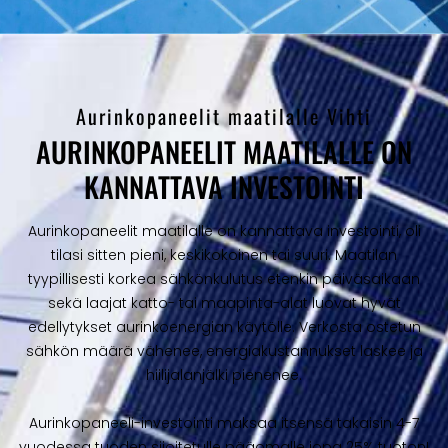
Aurinkopaneelit maatilalle Vihti
AURINKOPANEELIT MAATILALLE ON
KANNATTAVA INVESTOINTI
Aurinkopaneelit maatilalle on kannattava investointi, oli
tilasi sitten pieni, keskikokoinen tai suuri. Maatilan
tyypillisesti korkea sähkönkulutus etenkin päiväsaikaan
sekä laajat katto- tai maapinta-alat luovat hyvät
edellytykset aurinkoenergian käytölle. Verkosta ostetun
sähkön määrä vähenee, energiakustannukset laskee ja
hiilijalanjälki pienenee.
Aurinkopaneeli-investointi maksaa itsensä takaisin 4-7
vuodessa tuoden sijoitetulle pääomalle jopa 25% tuoton!