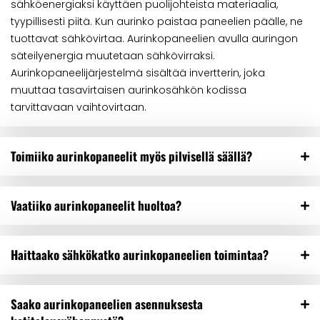
sähköenergiaksi käyttäen puolijohteista materiaalia,
tyypillisesti piitä. Kun aurinko paistaa paneelien päälle, ne
tuottavat sähkövirtaa. Aurinkopaneelien avulla auringon
säteilyenergia muutetaan sähkövirraksi.
Aurinkopaneelijärjestelmä sisältää invertterin, joka
muuttaa tasavirtaisen aurinkosähkön kodissa
tarvittavaan vaihtovirtaan.
Toimiiko aurinkopaneelit myös pilvisellä säällä?
Vaatiiko aurinkopaneelit huoltoa?
Haittaako sähkökatko aurinkopaneelien toimintaa?
Saako aurinkopaneelien asennuksesta