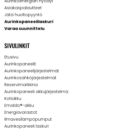
Aurinkoenergian hyödyt
Asiakaspalautteet
Jätä huoltopyyntö
Aurinkopaneelilaskuri
Varaa suunnittelu
SIVULINKIT
Etusivu
Aurinkopaneelit
Aurinkopaneelijärjestelmät
Aurinkosähköjärjestelmät
Reservimarkkina
Aurinkopaneeli akkujärjestelmä
Kotiakku
Emaldo®-akku
Energiavarastot
Ilmavesilämpöpumput
Aurinkopaneeli laskuri