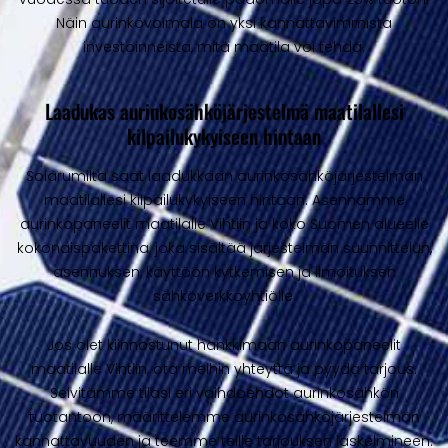
Näin aurinkovoimala on yksi kannattavimmista
investoinneista, mitä maatila voi tehdä.
Laadukas aurinkosähköjärjestelmä maatilallesi
kilpailukykyiseen hintaan
Solarumilta saat laadukkaan aurinkosähköjärjestelmän
maatilallesi kilpailukykyiseen hintaan. Asennamme
aurinkopaneelit maatilalle Vihtiin ja koko Suomen alueelle
kokonaispakettina, joka sisältää järjestelmän suunnittelun,
asennuksen, käyttöön kytkemisen ja ilmoituksen
sähköverkkoyhtiölle.
Jos olet kiinnostunut hankkimaan aurinkopaneelit
maatilalle Vihtiin, ota meihin yhteyttä ja pyydä tarjous.
Selvitämme tilasi eri vaihdoehdot aurinkosähkön
tuotantoon, määrittelemme aurinkosähköjärjestelmän
kannattavuuden ja teemme teille tarjouksen laskelmineen.