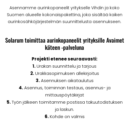
Asennamme aurinkopaneelit yritykselle Vihdin ja koko
Suomen alueelle kokonaispakettina, joka sisältää kaiken
aurinkosähköjärjestelmän suunnittelusta asennukseen.
Solarum toimittaa aurinkopaneelit yrityksille Avaimet
käteen -palveluna
Projekti etenee seuraavasti:
1.
Urakan suunnittelu ja tarjous
2.
Urakkasopimuksen allekirjoitus
3.
Asennuksen aikataulutus
4.
Asennus, toiminnan testaus, asennus- ja
mittauspöytäkirjat
5.
Työn jälkeen toimitamme postissa takuutodistuksen
ja laskun.
6.
Kohde on valmis