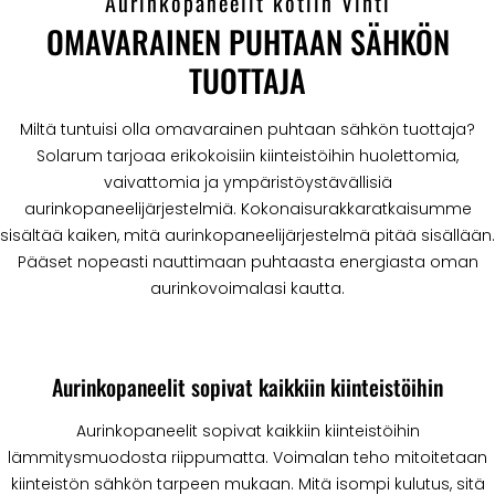
Aurinkopaneelit kotiin Vihti
OMAVARAINEN PUHTAAN SÄHKÖN
TUOTTAJA
Miltä tuntuisi olla omavarainen puhtaan sähkön tuottaja?
Solarum tarjoaa erikokoisiin kiinteistöihin huolettomia,
vaivattomia ja ympäristöystävällisiä
aurinkopaneelijärjestelmiä. Kokonaisurakkaratkaisumme
sisältää kaiken, mitä aurinkopaneelijärjestelmä pitää sisällään.
Pääset nopeasti nauttimaan puhtaasta energiasta oman
aurinkovoimalasi kautta.
Aurinkopaneelit sopivat kaikkiin kiinteistöihin
Aurinkopaneelit sopivat kaikkiin kiinteistöihin
lämmitysmuodosta riippumatta. Voimalan teho mitoitetaan
kiinteistön sähkön tarpeen mukaan. Mitä isompi kulutus, sitä