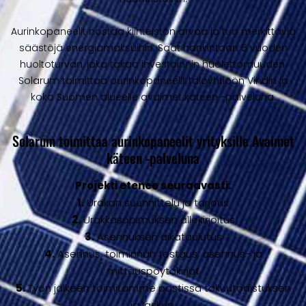
Aurinkopaneelit nostaa kiinteistön arvoa ja tuo merkittäviä
säästöjä energiamaksuihin. Saat hankintaan 5 vuoden
huoltoturvan, joka takaa investoinnin huolettomuuden.
Solarum toimittaa aurinkopaneelit taloyhtiöön Vihdin ja
koko Suomen alueelle avaimet käteen -palveluna.
Solarum toimittaa aurinkopaneelit yrityksille Avaimet
käteen -palveluna
Projekti etenee seuraavasti:
1.
Urakan suunnittelu ja tarjous
2.
Urakkasopimuksen allekirjoitus
3.
Asennuksen aikataulutus
4.
Asennus, toiminnan testaus, asennus- ja
mittauspöytäkirjat
5.
Työn jälkeen toimitamme postissa takuutodistuksen
ja laskun.