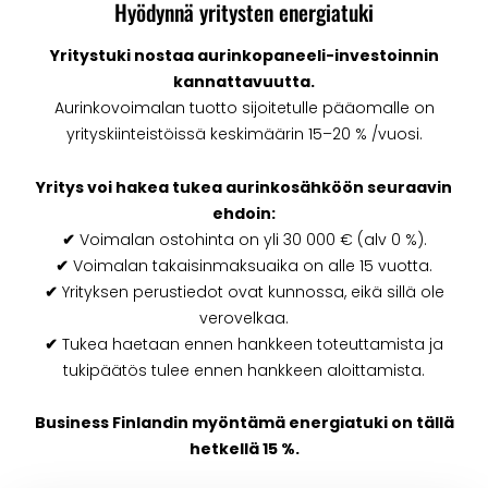
Hyödynnä yritysten energiatuki
Yritystuki nostaa aurinkopaneeli-investoinnin
kannattavuutta.
Aurinkovoimalan tuotto sijoitetulle pääomalle on
yrityskiinteistöissä keskimäärin 15–20 % /vuosi.
Yritys voi hakea tukea aurinkosähköön seuraavin
ehdoin:
✔
Voimalan ostohinta on yli 30 000 € (alv 0 %).
✔
Voimalan takaisinmaksuaika on alle 15 vuotta.
✔
Yrityksen perustiedot ovat kunnossa, eikä sillä ole
verovelkaa.
✔
Tukea haetaan ennen hankkeen toteuttamista ja
tukipäätös tulee ennen hankkeen aloittamista.
Business Finlandin myöntämä energiatuki on tällä
hetkellä 15 %.