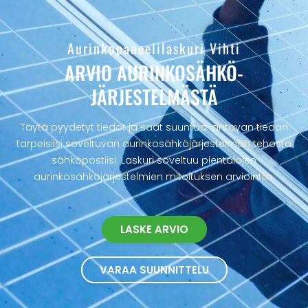
Aurinkopaneelilaskuri Vihti
ARVIO AURINKOSÄHKÖ­
JÄRJESTELMÄSTÄ
Täytä pyydetyt tiedot ja saat suuntaa-antavan tiedon
tarpeisiisi soveltuvan aurinkosähköjärjestelmän tehosta
sähköpostiisi. Laskuri soveltuu pientalojen
aurinkosähköjärjestelmien mitoituksen arviointiin.
LASKE ARVIO
VARAA SUUNNITTELU