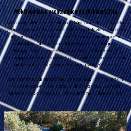
Mökkivoimalan asentaminen on yksinkertaista
Mökkivoimalan asentaminen ja käyttöönotto on todella
yksinkertaista. Mökkivoimalan mukana tulevien selkeiden
ohjeiden avulla voit halutessasi asentaa aurinkopaneelit
vaikka itse. Ohjauspaneeli ja tekniikka on integroitu
kaappiin. Mökille saapuessasi saat sähköt päälle
virtanappia painamalla ja mökkivoimalaan kuuluvan akun
avulla sähköt ovat käytettävissä myös yöaikaan.
Asennamme aurinkopaneelijärjestelmät kotiin ja mökille
Avaimet käteen -periaattella Vihdin ja koko Suomen
alueelle.
Pyydä tarjous
tai
varaa ilmainen alkukartoitus
.