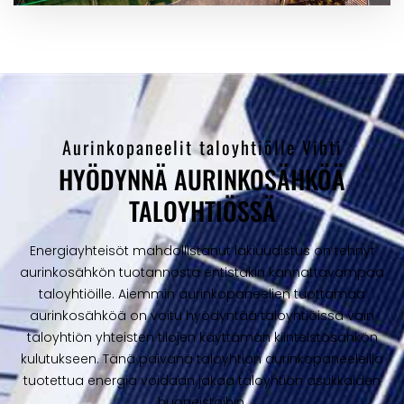
Aurinkopaneelit taloyhtiölle Vihti
HYÖDYNNÄ AURINKOSÄHKÖÄ
TALOYHTIÖSSÄ
Energiayhteisöt mahdollistanut lakiuudistus on tehnyt
aurinkosähkön tuotannosta entistäkin kannattavampaa
taloyhtiöille. Aiemmin aurinkopaneelien tuottamaa
aurinkosähköä on voitu hyödyntää taloyhtiöissä vain
taloyhtiön yhteisten tilojen käyttämän kiinteistösähkön
kulutukseen. Tänä päivänä taloyhtiön aurinkopaneeleilla
tuotettua energia voidaan jakaa taloyhtiön asukkaiden
huoneistoihin.