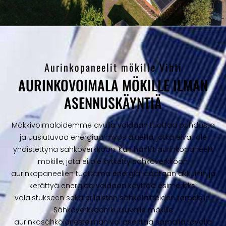
Aurinkopaneelit mökille Vihti
AURINKOVOIMALA MÖKILLE ILMAN
ASENNUSKÄYNTIÄ
Mökkivoimaloidemme avulla voidaan tuottaa puhdasta
ja uusiutuvaa energiaa myös alueilla, jotka eivät ole
yhdistettynä sähköverkkoon. Kun hankit aurinkopaneelit
mökille, jota ei ole kytketty sähköverkkoon,
aurinkopaneelien tuottama energia ladataan akkuihin ja
kerättyä energiaa voidaan käyttää esimerkiksi
valaistukseen sekä erilaisten sähkölaitteiden tarpeisiin.
Sähköverkkoon kuuluvalle mökille
aurinkosähköjärjestelmän voi asentaa samalla tavalla