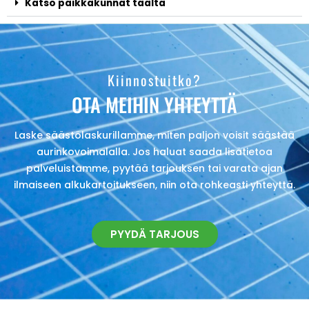
Katso paikkakunnat täältä
Kiinnostuitko?
OTA MEIHIN YHTEYTTÄ
Laske säästölaskurillamme, miten paljon voisit säästää
aurinkovoimalalla. Jos haluat saada lisätietoa
palveluistamme, pyytää tarjouksen tai varata ajan
ilmaiseen alkukartoitukseen, niin ota rohkeasti yhteyttä.
PYYDÄ TARJOUS