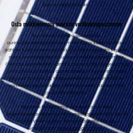
kuin omakotitaloonkin.
Osta mökkivoimala suoraan verkkokaupastamme
Kun haluat valmiiksi suunnitellun
aurinkopaneelijärjestelmän, mistä löytyy kaikki tarvittava
sähkön tuottamiseen mökillä, voit tilata tarpeisiisi sopivan
aurinkovoimalapaketin suoraan verkkokaupastamme.
Olemme suunnitelleet valmiita aurinkopaneelijärjestelmiä,
jotta sinä voit aloittaa aurinkoenergian hyödyntäminen
helposti ja nopeasti. Mökkivoimalamme mahdollistaa
esimerkiksi kesämökkien sähköistämisen vastaamaan
jopa sähköliittymää.
Myymme huolettomat ja vaivattomat sekä
ympäristöystävälliset aurinkopaneelijärjestelmät kotiin ja
mökille Vihdin ja koko Suomen alueelle. Tutustu
valikoimaan
Verkkokaupassamme
.