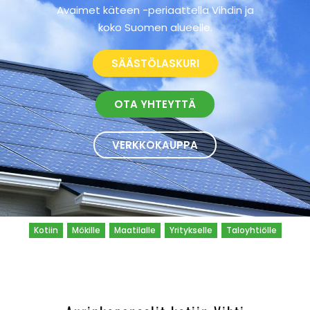
Avaimet käteen -periaattella Vihdin ja
koko Suomen alueelle.
SÄÄSTÖLASKURI
OTA YHTEYTTÄ
VERKKOKAUPPA
Kotiin
Mökille
Maatilalle
Yritykselle
Taloyhtiölle