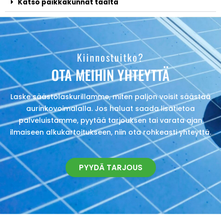
Katso paikkakunnat täältä
Kiinnostuitko?
OTA MEIHIN YHTEYTTÄ
Laske säästölaskurillamme, miten paljon voisit säästää
aurinkovoimalalla. Jos haluat saada lisätietoa
palveluistamme, pyytää tarjouksen tai varata ajan
ilmaiseen alkukartoitukseen, niin ota rohkeasti yhteyttä.
PYYDÄ TARJOUS