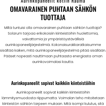
Aurinkopaneelit kotiin Rauma
OMAVARAINEN PUHTAAN SÄHKÖN
TUOTTAJA
Miltä tuntuisi olla omavarainen puhtaan sähkön tuottaja?
Solarum tarjoaa erikokoisiin kiinteistöihin huolettomia,
vaivattomia ja ympäristöystävällisiä
aurinkopaneelijärjestelmiä. Kokonaisurakkaratkaisumme
sisältää kaiken, mitä aurinkopaneelijärjestelmä pitää sisällään.
Pääset nopeasti nauttimaan puhtaasta energiasta oman
aurinkovoimalasi kautta.
Aurinkopaneelit sopivat kaikkiin kiinteistöihin
Aurinkopaneelit sopivat kaikkiin kiinteistöihin
lämmitysmuodosta riippumatta. Voimalan teho mitoitetaan
kiinteistön sähkön tarpeen mukaan. Mitä isompi kulutus, sitä