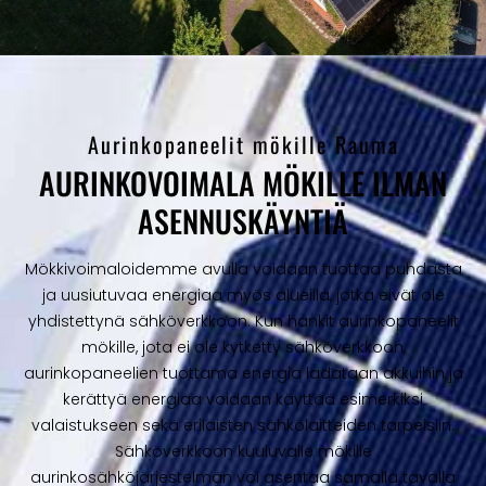
Aurinkopaneelit mökille Rauma
AURINKOVOIMALA MÖKILLE ILMAN
ASENNUSKÄYNTIÄ
Mökkivoimaloidemme avulla voidaan tuottaa puhdasta
ja uusiutuvaa energiaa myös alueilla, jotka eivät ole
yhdistettynä sähköverkkoon. Kun hankit aurinkopaneelit
mökille, jota ei ole kytketty sähköverkkoon,
aurinkopaneelien tuottama energia ladataan akkuihin ja
kerättyä energiaa voidaan käyttää esimerkiksi
valaistukseen sekä erilaisten sähkölaitteiden tarpeisiin.
Sähköverkkoon kuuluvalle mökille
aurinkosähköjärjestelmän voi asentaa samalla tavalla