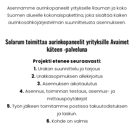
Asennamme aurinkopaneelit yritykselle Rauman ja koko
Suomen alueelle kokonaispakettina, joka sisältää kaiken
aurinkosähköjärjestelmän suunnittelusta asennukseen.
Solarum toimittaa aurinkopaneelit yrityksille Avaimet
käteen -palveluna
Projekti etenee seuraavasti:
1.
Urakan suunnittelu ja tarjous
2.
Urakkasopimuksen allekirjoitus
3.
Asennuksen aikataulutus
4.
Asennus, toiminnan testaus, asennus- ja
mittauspöytäkirjat
5.
Työn jälkeen toimitamme postissa takuutodistuksen
ja laskun.
6.
Kohde on valmis