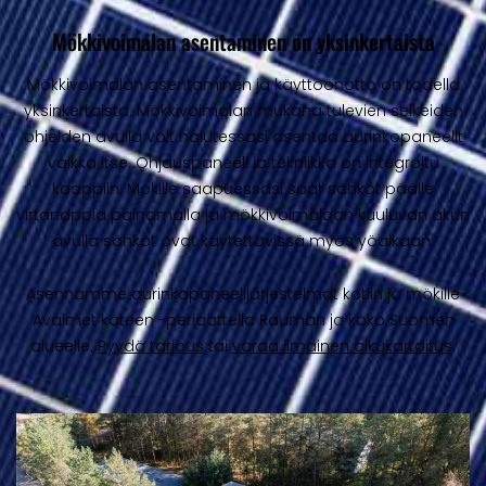
Mökkivoimalan asentaminen on yksinkertaista
Mökkivoimalan asentaminen ja käyttöönotto on todella
yksinkertaista. Mökkivoimalan mukana tulevien selkeiden
ohjeiden avulla voit halutessasi asentaa aurinkopaneelit
vaikka itse. Ohjauspaneeli ja tekniikka on integroitu
kaappiin. Mökille saapuessasi saat sähköt päälle
virtanappia painamalla ja mökkivoimalaan kuuluvan akun
avulla sähköt ovat käytettävissä myös yöaikaan.
Asennamme aurinkopaneelijärjestelmät kotiin ja mökille
Avaimet käteen -periaattella Rauman ja koko Suomen
alueelle.
Pyydä tarjous
tai
varaa ilmainen alkukartoitus
.