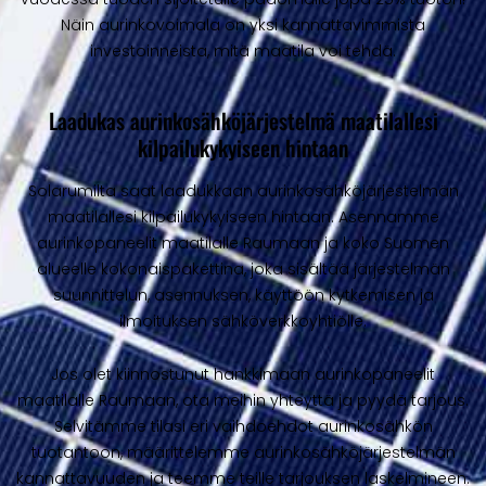
Näin aurinkovoimala on yksi kannattavimmista
investoinneista, mitä maatila voi tehdä.
Laadukas aurinkosähköjärjestelmä maatilallesi
kilpailukykyiseen hintaan
Solarumilta saat laadukkaan aurinkosähköjärjestelmän
maatilallesi kilpailukykyiseen hintaan. Asennamme
aurinkopaneelit maatilalle Raumaan ja koko Suomen
alueelle kokonaispakettina, joka sisältää järjestelmän
suunnittelun, asennuksen, käyttöön kytkemisen ja
ilmoituksen sähköverkkoyhtiölle.
Jos olet kiinnostunut hankkimaan aurinkopaneelit
maatilalle Raumaan, ota meihin yhteyttä ja pyydä tarjous.
Selvitämme tilasi eri vaihdoehdot aurinkosähkön
tuotantoon, määrittelemme aurinkosähköjärjestelmän
kannattavuuden ja teemme teille tarjouksen laskelmineen.