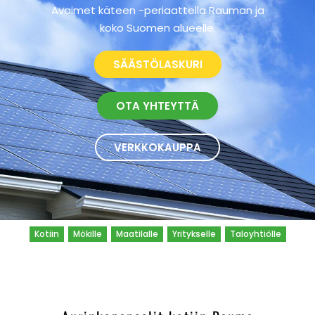
Avaimet käteen -periaattella Rauman ja
koko Suomen alueelle.
SÄÄSTÖLASKURI
OTA YHTEYTTÄ
VERKKOKAUPPA
Kotiin
Mökille
Maatilalle
Yritykselle
Taloyhtiölle