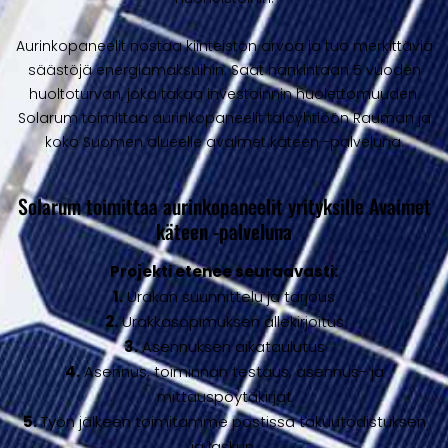
Aurinkopaneelit nostaa kiinteistön arvoa ja tuo merkittäviä
säästöjä energiamaksuihin. Saat hankintaan 5 vuoden
huoltoturvan, joka takaa investoinnin huolettomuuden.
Solarum toimittaa aurinkopaneelit taloyhtiöön Rauman ja
koko Suomen alueelle avaimet käteen -palveluna.
Solarum toimittaa aurinkopaneelit yrityksille Avaimet
käteen -palveluna
Projekti etenee seuraavasti:
1.
Urakan suunnittelu ja tarjous
2.
Urakkasopimuksen allekirjoitus
3.
Asennuksen aikataulutus
4.
Asennus, toiminnan testaus, asennus- ja
mittauspöytäkirjat
5.
Työn jälkeen toimitamme postissa takuutodistuksen
ja laskun.