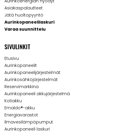
Aurinkoenergian hyödyt
Asiakaspalautteet
Jätä huoltopyyntö
Aurinkopaneelilaskuri
Varaa suunnittelu
SIVULINKIT
Etusivu
Aurinkopaneelit
Aurinkopaneelijärjestelmät
Aurinkosähköjärjestelmät
Reservimarkkina
Aurinkopaneeli akkujärjestelmä
Kotiakku
Emaldo®-akku
Energiavarastot
Ilmavesilämpöpumput
Aurinkopaneeli laskuri