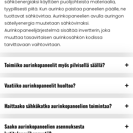
sähköenergiaksi käyttäen puolijohteista materiaalia,
tyypillisesti piitä. Kun aurinko paistaa paneelien päälle, ne
tuottavat sähkövirtaa. Aurinkopaneelien avulla auringon
säteilyenergia muutetaan sähkövirraksi.
Aurinkopaneelijärjestelmä sisältää invertterin, joka
muuttaa tasavirtaisen aurinkosähkön kodissa
tarvittavaan vaihtovirtaan.
Toimiiko aurinkopaneelit myös pilvisellä säällä?
Vaatiiko aurinkopaneelit huoltoa?
Haittaako sähkökatko aurinkopaneelien toimintaa?
Saako aurinkopaneelien asennuksesta