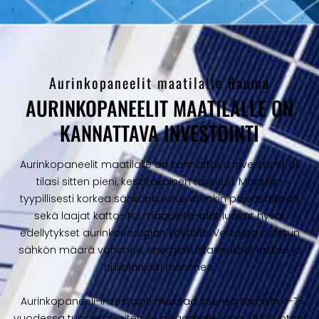
Aurinkopaneelit maatilalle Rauma
AURINKOPANEELIT MAATILALLE ON
KANNATTAVA INVESTOINTI
Aurinkopaneelit maatilalle on kannattava investointi, oli
tilasi sitten pieni, keskikokoinen tai suuri. Maatilan
tyypillisesti korkea sähkönkulutus etenkin päiväsaikaan
sekä laajat katto- tai maapinta-alat luovat hyvät
edellytykset aurinkoenergian käytölle. Verkosta ostetun
sähkön määrä vähenee, energiakustannukset laskee ja
hiilijalanjälki pienenee.
Aurinkopaneeli-investointi maksaa itsensä takaisin 4-7
vuodessa tuoden sijoitetulle pääomalle jopa 25% tuoton!