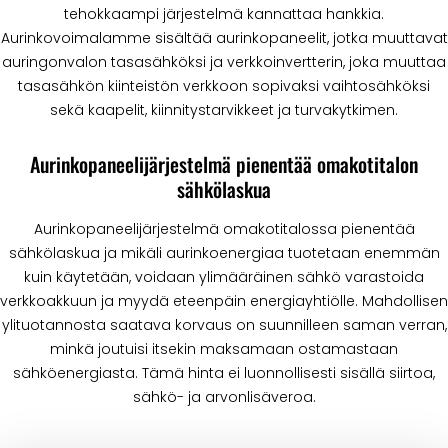
tehokkaampi järjestelmä kannattaa hankkia.
Aurinkovoimalamme sisältää aurinkopaneelit, jotka muuttavat
auringonvalon tasasähköksi ja verkkoinvertterin, joka muuttaa
tasasähkön kiinteistön verkkoon sopivaksi vaihtosähköksi
sekä kaapelit, kiinnitystarvikkeet ja turvakytkimen.
Aurinkopaneelijärjestelmä pienentää omakotitalon
sähkölaskua
Aurinkopaneelijärjestelmä omakotitalossa pienentää
sähkölaskua ja mikäli aurinkoenergiaa tuotetaan enemmän
kuin käytetään, voidaan ylimääräinen sähkö varastoida
verkkoakkuun ja myydä eteenpäin energiayhtiölle. Mahdollisen
ylituotannosta saatava korvaus on suunnilleen saman verran,
minkä joutuisi itsekin maksamaan ostamastaan
sähköenergiasta. Tämä hinta ei luonnollisesti sisällä siirtoa,
sähkö- ja arvonlisäveroa.