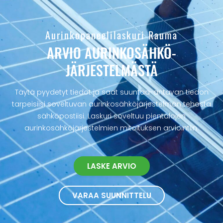
Aurinkopaneelilaskuri Rauma
ARVIO AURINKOSÄHKÖ­
JÄRJESTELMÄSTÄ
Täytä pyydetyt tiedot ja saat suuntaa-antavan tiedon
tarpeisiisi soveltuvan aurinkosähköjärjestelmän tehosta
sähköpostiisi. Laskuri soveltuu pientalojen
aurinkosähköjärjestelmien mitoituksen arviointiin.
LASKE ARVIO
VARAA SUUNNITTELU