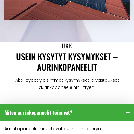
UKK
USEIN KYSYTYT KYSYMYKSET –
AURINKOPANEELIT
Alta löydät yleisimmät kysymykset ja vastaukset
aurinkopaneeleihin liittyen.
Miten aurinkopaneelit toimivat?
Aurinkopaneelit muuntavat auringon säteilyn