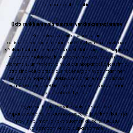
kuin omakotitaloonkin.
Osta mökkivoimala suoraan verkkokaupastamme
Kun haluat valmiiksi suunnitellun
aurinkopaneelijärjestelmän, mistä löytyy kaikki tarvittava
sähkön tuottamiseen mökillä, voit tilata tarpeisiisi sopivan
aurinkovoimalapaketin suoraan verkkokaupastamme.
Olemme suunnitelleet valmiita aurinkopaneelijärjestelmiä,
jotta sinä voit aloittaa aurinkoenergian hyödyntäminen
helposti ja nopeasti. Mökkivoimalamme mahdollistaa
esimerkiksi kesämökkien sähköistämisen vastaamaan
jopa sähköliittymää.
Myymme huolettomat ja vaivattomat sekä
ympäristöystävälliset aurinkopaneelijärjestelmät kotiin ja
mökille Rauman ja koko Suomen alueelle. Tutustu
valikoimaan
Verkkokaupassamme
.