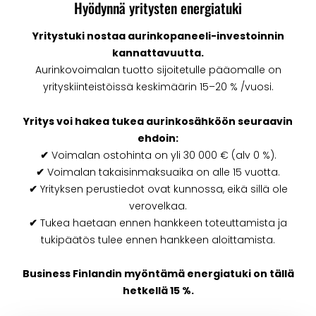
Hyödynnä yritysten energiatuki
Yritystuki nostaa aurinkopaneeli-investoinnin
kannattavuutta.
Aurinkovoimalan tuotto sijoitetulle pääomalle on
yrityskiinteistöissä keskimäärin 15–20 % /vuosi.
Yritys voi hakea tukea aurinkosähköön seuraavin
ehdoin:
✔
Voimalan ostohinta on yli 30 000 € (alv 0 %).
✔
Voimalan takaisinmaksuaika on alle 15 vuotta.
✔
Yrityksen perustiedot ovat kunnossa, eikä sillä ole
verovelkaa.
✔
Tukea haetaan ennen hankkeen toteuttamista ja
tukipäätös tulee ennen hankkeen aloittamista.
Business Finlandin myöntämä energiatuki on tällä
hetkellä 15 %.