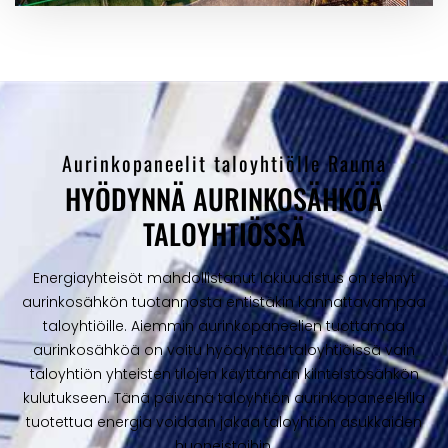
Aurinkopaneelit taloyhtiölle Rauma
HYÖDYNNÄ AURINKOSÄHKÖÄ
TALOYHTIÖSSÄ
Energiayhteisöt mahdollistanut lakiuudistus on tehnyt
aurinkosähkön tuotannosta entistäkin kannattavampaa
taloyhtiöille. Aiemmin aurinkopaneelien tuottamaa
aurinkosähköä on voitu hyödyntää taloyhtiöissä vain
taloyhtiön yhteisten tilojen käyttämän kiinteistösähkön
kulutukseen. Tänä päivänä taloyhtiön aurinkopaneeleilla
tuotettua energia voidaan jakaa taloyhtiön asukkaiden
huoneistoihin.