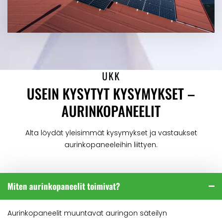
UKK
USEIN KYSYTYT KYSYMYKSET –
AURINKOPANEELIT
Alta löydät yleisimmät kysymykset ja vastaukset
aurinkopaneeleihin liittyen.
Miten aurinkopaneelit toimivat?
Aurinkopaneelit muuntavat auringon säteilyn