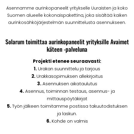
Asennamme aurinkopaneelit yritykselle Uuraisten ja koko
Suomen alueelle kokonaispakettina, joka sisältää kaiken
aurinkosähköjärjestelmän suunnittelusta asennukseen.
Solarum toimittaa aurinkopaneelit yrityksille Avaimet
käteen -palveluna
Projekti etenee seuraavasti:
1.
Urakan suunnittelu ja tarjous
2.
Urakkasopimuksen allekirjoitus
3.
Asennuksen aikataulutus
4.
Asennus, toiminnan testaus, asennus- ja
mittauspöytäkirjat
5.
Työn jälkeen toimitamme postissa takuutodistuksen
ja laskun.
6.
Kohde on valmis