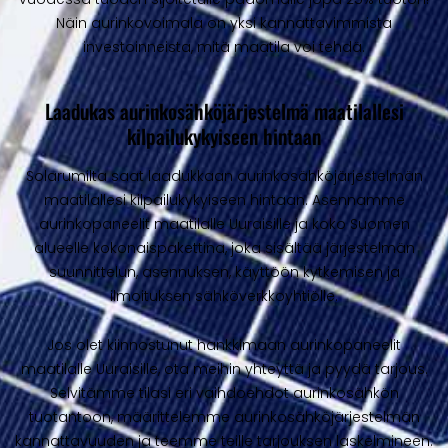
Näin aurinkovoimala on yksi kannattavimmista
investoinneista, mitä maatila voi tehdä.
Laadukas aurinkosähköjärjestelmä maatilallesi
kilpailukykyiseen hintaan
Solarumilta saat laadukkaan aurinkosähköjärjestelmän
maatilallesi kilpailukykyiseen hintaan. Asennamme
aurinkopaneelit maatilalle Uuraisille ja koko Suomen
alueelle kokonaispakettina, joka sisältää järjestelmän
suunnittelun, asennuksen, käyttöön kytkemisen ja
ilmoituksen sähköverkkoyhtiölle.
Jos olet kiinnostunut hankkimaan aurinkopaneelit
maatilalle Uuraisille, ota meihin yhteyttä ja pyydä tarjous.
Selvitämme tilasi eri vaihdoehdot aurinkosähkön
tuotantoon, määrittelemme aurinkosähköjärjestelmän
kannattavuuden ja teemme teille tarjouksen laskelmineen.