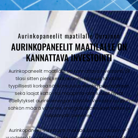
Aurinkopaneelit maatilalle Uurainen
AURINKOPANEELIT MAATILALLE ON
KANNATTAVA INVESTOINTI
Aurinkopaneelit maatilalle on kannattava investointi, oli
tilasi sitten pieni, keskikokoinen tai suuri. Maatilan
tyypillisesti korkea sähkönkulutus etenkin päiväsaikaan
sekä laajat katto- tai maapinta-alat luovat hyvät
edellytykset aurinkoenergian käytölle. Verkosta ostetun
sähkön määrä vähenee, energiakustannukset laskee ja
hiilijalanjälki pienenee.
Aurinkopaneeli-investointi maksaa itsensä takaisin 4-7
vuodessa tuoden sijoitetulle pääomalle jopa 25% tuoton!