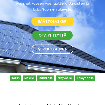
Avaimet käteen -periaattella Uuraisten ja
koko Suomen alueelle.
SÄÄSTÖLASKURI
OTA YHTEYTTÄ
VERKKOKAUPPA
Kotiin
Mökille
Maatilalle
Yritykselle
Taloyhtiölle