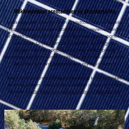
Mökkivoimalan asentaminen on yksinkertaista
Mökkivoimalan asentaminen ja käyttöönotto on todella
yksinkertaista. Mökkivoimalan mukana tulevien selkeiden
ohjeiden avulla voit halutessasi asentaa aurinkopaneelit
vaikka itse. Ohjauspaneeli ja tekniikka on integroitu
kaappiin. Mökille saapuessasi saat sähköt päälle
virtanappia painamalla ja mökkivoimalaan kuuluvan akun
avulla sähköt ovat käytettävissä myös yöaikaan.
Asennamme aurinkopaneelijärjestelmät kotiin ja mökille
Avaimet käteen -periaattella Uuraisten ja koko Suomen
alueelle.
Pyydä tarjous
tai
varaa ilmainen alkukartoitus
.