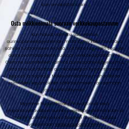
kuin omakotitaloonkin.
Osta mökkivoimala suoraan verkkokaupastamme
Kun haluat valmiiksi suunnitellun
aurinkopaneelijärjestelmän, mistä löytyy kaikki tarvittava
sähkön tuottamiseen mökillä, voit tilata tarpeisiisi sopivan
aurinkovoimalapaketin suoraan verkkokaupastamme.
Olemme suunnitelleet valmiita aurinkopaneelijärjestelmiä,
jotta sinä voit aloittaa aurinkoenergian hyödyntäminen
helposti ja nopeasti. Mökkivoimalamme mahdollistaa
esimerkiksi kesämökkien sähköistämisen vastaamaan
jopa sähköliittymää.
Myymme huolettomat ja vaivattomat sekä
ympäristöystävälliset aurinkopaneelijärjestelmät kotiin ja
mökille Uuraisten ja koko Suomen alueelle. Tutustu
valikoimaan
Verkkokaupassamme
.