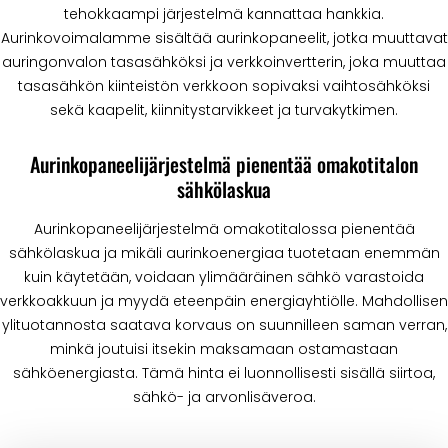
tehokkaampi järjestelmä kannattaa hankkia.
Aurinkovoimalamme sisältää aurinkopaneelit, jotka muuttavat
auringonvalon tasasähköksi ja verkkoinvertterin, joka muuttaa
tasasähkön kiinteistön verkkoon sopivaksi vaihtosähköksi
sekä kaapelit, kiinnitystarvikkeet ja turvakytkimen.
Aurinkopaneelijärjestelmä pienentää omakotitalon
sähkölaskua
Aurinkopaneelijärjestelmä omakotitalossa pienentää
sähkölaskua ja mikäli aurinkoenergiaa tuotetaan enemmän
kuin käytetään, voidaan ylimääräinen sähkö varastoida
verkkoakkuun ja myydä eteenpäin energiayhtiölle. Mahdollisen
ylituotannosta saatava korvaus on suunnilleen saman verran,
minkä joutuisi itsekin maksamaan ostamastaan
sähköenergiasta. Tämä hinta ei luonnollisesti sisällä siirtoa,
sähkö- ja arvonlisäveroa.