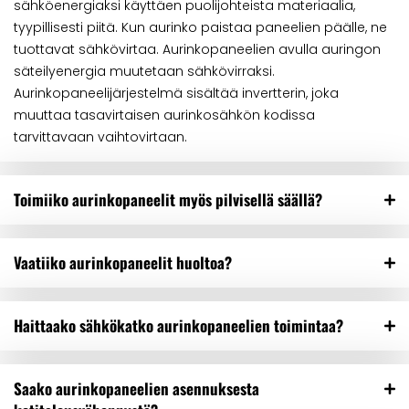
sähköenergiaksi käyttäen puolijohteista materiaalia,
tyypillisesti piitä. Kun aurinko paistaa paneelien päälle, ne
tuottavat sähkövirtaa. Aurinkopaneelien avulla auringon
säteilyenergia muutetaan sähkövirraksi.
Aurinkopaneelijärjestelmä sisältää invertterin, joka
muuttaa tasavirtaisen aurinkosähkön kodissa
tarvittavaan vaihtovirtaan.
Toimiiko aurinkopaneelit myös pilvisellä säällä?
Vaatiiko aurinkopaneelit huoltoa?
Haittaako sähkökatko aurinkopaneelien toimintaa?
Saako aurinkopaneelien asennuksesta