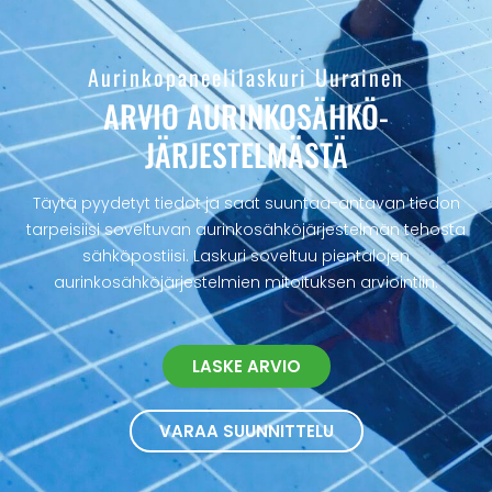
Aurinkopaneelilaskuri Uurainen
ARVIO AURINKOSÄHKÖ­
JÄRJESTELMÄSTÄ
Täytä pyydetyt tiedot ja saat suuntaa-antavan tiedon
tarpeisiisi soveltuvan aurinkosähköjärjestelmän tehosta
sähköpostiisi. Laskuri soveltuu pientalojen
aurinkosähköjärjestelmien mitoituksen arviointiin.
LASKE ARVIO
VARAA SUUNNITTELU