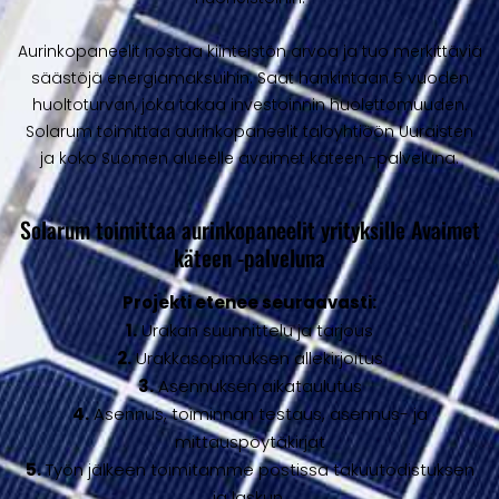
Aurinkopaneelit nostaa kiinteistön arvoa ja tuo merkittäviä
säästöjä energiamaksuihin. Saat hankintaan 5 vuoden
huoltoturvan, joka takaa investoinnin huolettomuuden.
Solarum toimittaa aurinkopaneelit taloyhtiöön Uuraisten
ja koko Suomen alueelle avaimet käteen -palveluna.
Solarum toimittaa aurinkopaneelit yrityksille Avaimet
käteen -palveluna
Projekti etenee seuraavasti:
1.
Urakan suunnittelu ja tarjous
2.
Urakkasopimuksen allekirjoitus
3.
Asennuksen aikataulutus
4.
Asennus, toiminnan testaus, asennus- ja
mittauspöytäkirjat
5.
Työn jälkeen toimitamme postissa takuutodistuksen
ja laskun.