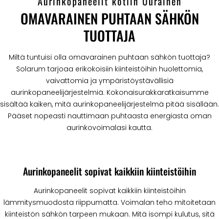
Aurinkopaneelit kotiin Uurainen
OMAVARAINEN PUHTAAN SÄHKÖN
TUOTTAJA
Miltä tuntuisi olla omavarainen puhtaan sähkön tuottaja?
Solarum tarjoaa erikokoisiin kiinteistöihin huolettomia,
vaivattomia ja ympäristöystävällisiä
aurinkopaneelijärjestelmiä. Kokonaisurakkaratkaisumme
sisältää kaiken, mitä aurinkopaneelijärjestelmä pitää sisällään.
Pääset nopeasti nauttimaan puhtaasta energiasta oman
aurinkovoimalasi kautta.
Aurinkopaneelit sopivat kaikkiin kiinteistöihin
Aurinkopaneelit sopivat kaikkiin kiinteistöihin
lämmitysmuodosta riippumatta. Voimalan teho mitoitetaan
kiinteistön sähkön tarpeen mukaan. Mitä isompi kulutus, sitä