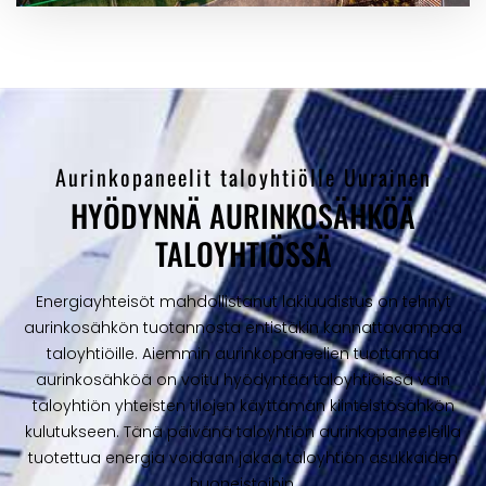
Aurinkopaneelit taloyhtiölle Uurainen
HYÖDYNNÄ AURINKOSÄHKÖÄ
TALOYHTIÖSSÄ
Energiayhteisöt mahdollistanut lakiuudistus on tehnyt
aurinkosähkön tuotannosta entistäkin kannattavampaa
taloyhtiöille. Aiemmin aurinkopaneelien tuottamaa
aurinkosähköä on voitu hyödyntää taloyhtiöissä vain
taloyhtiön yhteisten tilojen käyttämän kiinteistösähkön
kulutukseen. Tänä päivänä taloyhtiön aurinkopaneeleilla
tuotettua energia voidaan jakaa taloyhtiön asukkaiden
huoneistoihin.