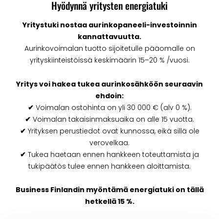
Hyödynnä yritysten energiatuki
Yritystuki nostaa aurinkopaneeli-investoinnin
kannattavuutta.
Aurinkovoimalan tuotto sijoitetulle pääomalle on
yrityskiinteistöissä keskimäärin 15–20 % /vuosi.
Yritys voi hakea tukea aurinkosähköön seuraavin
ehdoin:
✔
Voimalan ostohinta on yli 30 000 € (alv 0 %).
✔
Voimalan takaisinmaksuaika on alle 15 vuotta.
✔
Yrityksen perustiedot ovat kunnossa, eikä sillä ole
verovelkaa.
✔
Tukea haetaan ennen hankkeen toteuttamista ja
tukipäätös tulee ennen hankkeen aloittamista.
Business Finlandin myöntämä energiatuki on tällä
hetkellä 15 %.