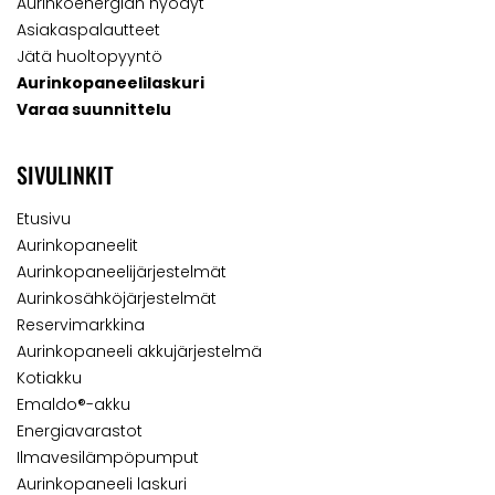
Aurinkoenergian hyödyt
Asiakaspalautteet
Jätä huoltopyyntö
Aurinkopaneelilaskuri
Varaa suunnittelu
SIVULINKIT
Etusivu
Aurinkopaneelit
Aurinkopaneelijärjestelmät
Aurinkosähköjärjestelmät
Reservimarkkina
Aurinkopaneeli akkujärjestelmä
Kotiakku
Emaldo®-akku
Energiavarastot
Ilmavesilämpöpumput
Aurinkopaneeli laskuri