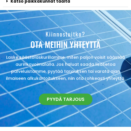
Katso paikkakunnat täältä
Kiinnostuitko?
OTA MEIHIN YHTEYTTÄ
Laske säästölaskurillamme, miten paljon voisit säästää
aurinkovoimalalla. Jos haluat saada lisätietoa
palveluistamme, pyytää tarjouksen tai varata ajan
ilmaiseen alkukartoitukseen, niin ota rohkeasti yhteyttä.
PYYDÄ TARJOUS