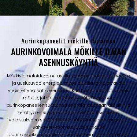
Aurinkopaneelit mökille Uurainen
AURINKOVOIMALA MÖKILLE ILMAN
ASENNUSKÄYNTIÄ
Mökkivoimaloidemme avulla voidaan tuottaa puhdasta
ja uusiutuvaa energiaa myös alueilla, jotka eivät ole
yhdistettynä sähköverkkoon. Kun hankit aurinkopaneelit
mökille, jota ei ole kytketty sähköverkkoon,
aurinkopaneelien tuottama energia ladataan akkuihin ja
kerättyä energiaa voidaan käyttää esimerkiksi
valaistukseen sekä erilaisten sähkölaitteiden tarpeisiin.
Sähköverkkoon kuuluvalle mökille
aurinkosähköjärjestelmän voi asentaa samalla tavalla