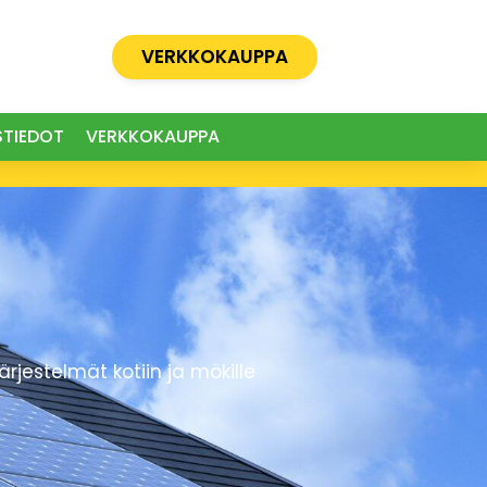
VERKKOKAUPPA
STIEDOT
VERKKOKAUPPA
estelmät kotiin ja mökille