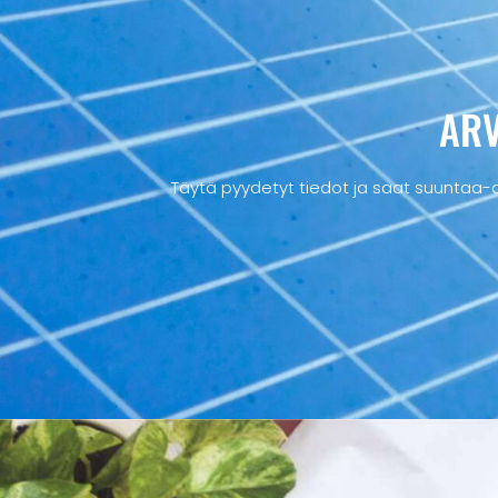
ARV
Täytä pyydetyt tiedot ja saat suuntaa-a