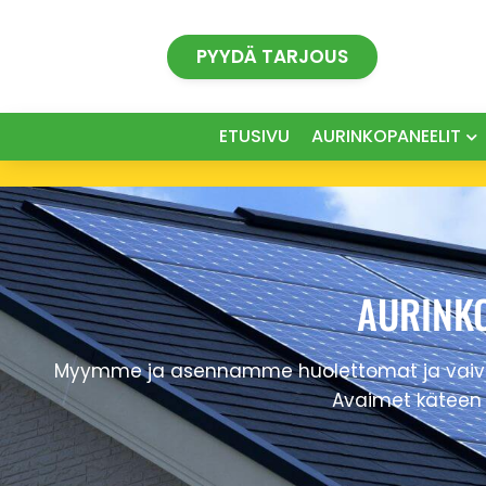
Siirry
sisältöön
PYYDÄ TARJOUS
ETUSIVU
AURINKOPANEELIT
AURINKO
Myymme ja asennamme huolettomat ja vaivatto
Avaimet käteen 