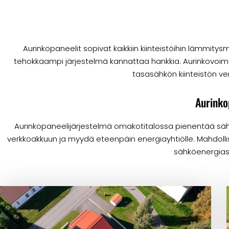
Aurinkopaneelit sopivat kaikkiin kiinteistöihin lämmit
tehokkaampi järjestelmä kannattaa hankkia. Aurinkovoima
tasasähkön kiinteistön ver
Aurinko
Aurinkopaneelijärjestelmä omakotitalossa pienentää säh
verkkoakkuun ja myydä eteenpäin energiayhtiölle. Mahdoll
sähköenergiasta