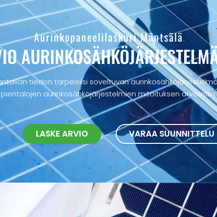
Aurinkopaneelilaskuri Mäntsälä
IO AURINKOSÄHKÖ­JÄRJESTELM
ntavan tiedon tarpeisiisi soveltuvan aurinkosähköjärjestelmän
pientalojen aurinkosähköjärjestelmien mitoituksen arviointiin.
LASKE ARVIO
VARAA SUUNNITTELU