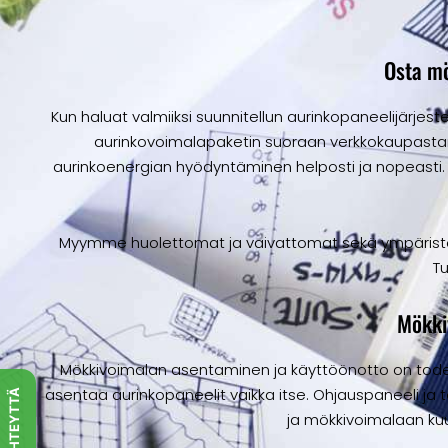
Osta m
Kun haluat valmiiksi suunnitellun aurinkopaneelijärjeste
aurinkovoimalapaketin suoraan verkkokaupastamm
aurinkoenergian hyödyntäminen helposti ja nopeast
Myymme huolettomat ja vaivattomat sekä ympäristöyst
T
Mökki
Mökkivoimalan asentaminen ja käyttöönotto on todell
asentaa aurinkopaneelit vaikka itse. Ohjauspaneeli ja t
OTA YHTEYTTÄ
ja mökkivoimalaan ku