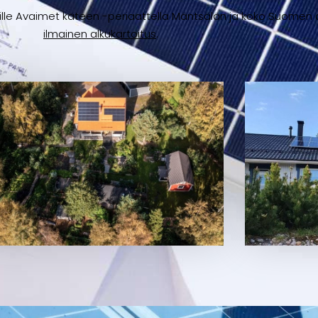
lle Avaimet käteen -periaattella Mäntsälän ja koko Suomen a
ilmainen alkukartoitus
.