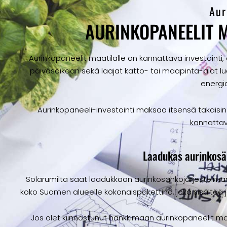
Aur
AURINKOPANEELIT M
Aurinkopaneelit maatilalle on kannattava investointi, ol
päiväsaikaan sekä laajat katto- tai maapinta-alat l
energia
Aurinkopaneeli-investointi maksaa itsensä takaisin
kannattav
Laadukas aurinkosäh
Solarumilta saat laadukkaan aurinkosähköjärjestelmän
koko Suomen alueelle kokonaispakettina, joka sisältää 
Jos olet kiinnostunut hankkimaan aurinkopaneelit maa