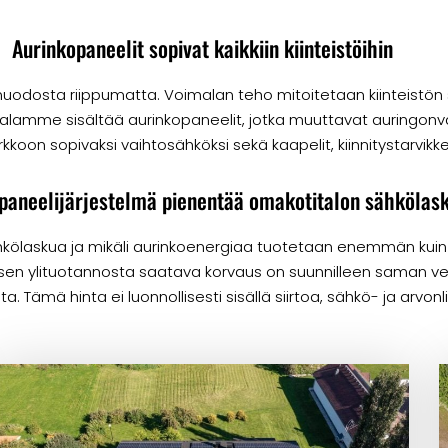
Aurinkopaneelit sopivat kaikkiin kiinteistöihin
ysmuodosta riippumatta. Voimalan teho mitoitetaan kiinteistön
lamme sisältää aurinkopaneelit, jotka muuttavat auringonval
kkoon sopivaksi vaihtosähköksi sekä kaapelit, kiinnitystarvikk
paneelijärjestelmä pienentää omakotitalon sähkölas
kölaskua ja mikäli aurinkoenergiaa tuotetaan enemmän kuin
isen ylituotannosta saatava korvaus on suunnilleen saman v
. Tämä hinta ei luonnollisesti sisällä siirtoa, sähkö- ja arvon