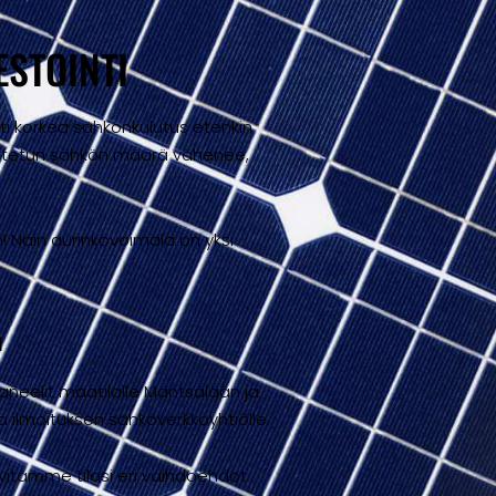
ESTOINTI
sesti korkea sähkönkulutus etenkin
 ostetun sähkön määrä vähenee,
! Näin aurinkovoimala on yksi
n
neelit maatilalle Mäntsälään ja
 ilmoituksen sähköverkkoyhtiölle.
lvitämme tilasi eri vaihdoehdot