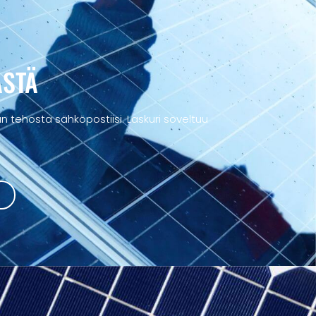
ÄSTÄ
 tehosta sähköpostiisi. Laskuri soveltuu