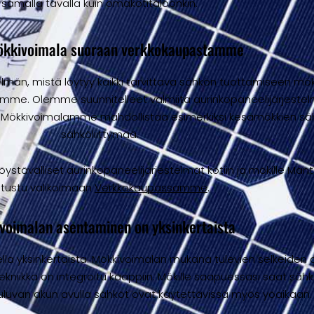
samalla tavalla kuin omakotitaloonkin.
ökkivoimala suoraan verkkokaupastamme
lmän, mistä löytyy kaikki tarvittava sähkön tuottamiseen mökill
e. Olemme suunnitelleet valmiita aurinkopaneelijärjestelmiä
i. Mökkivoimalamme mahdollistaa esimerkiksi kesämökkien 
sähköliittymää.
ävälliset aurinkopaneelijärjestelmät kotiin ja mökille Mänt
utustu valikoimaan
Verkkokaupassamme
.
voimalan asentaminen on yksinkertaista
a yksinkertaista. Mökkivoimalan mukana tulevien selkeiden oh
ekniikka on integroitu kaappiin. Mökille saapuessasi saat säh
uluvan akun avulla sähköt ovat käytettävissä myös yöaikaan.