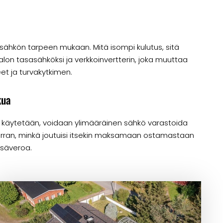
 sähkön tarpeen mukaan. Mitä isompi kulutus, sitä
on tasasähköksi ja verkkoinvertterin, joka muuttaa
eet ja turvakytkimen.
kua
 käytetään, voidaan ylimääräinen sähkö varastoida
erran, minkä joutuisi itsekin maksamaan ostamastaan
lisäveroa.