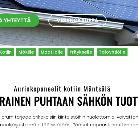
A YHTEYTTÄ
VERKKOKAUPPA
Kotiin
Mökille
Maatilalle
Yritykselle
Taloyhtiölle
Aurinkopaneelit kotiin Mäntsälä
RAINEN PUHTAAN SÄHKÖN TUOT
rum tarjoaa erikokoisiin kiinteistöihin huolettomia, vaivattom
neelijärjestelmä pitää sisällään. Pääset nopeasti nauttimaa