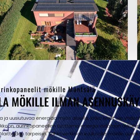
rinkopaneelit mökille Mäntsälä
A MÖKILLE ILMAN ASENNUSKÄY
a uusiutuvaa energiaa myös alueilla, jotka eivät ole yhdist
verkkoon, aurinkopaneelien tuottama energia ladataan akkuihi
ölaitteiden tarpeisiin. Sähköverkkoon kuuluvalle mökille auri