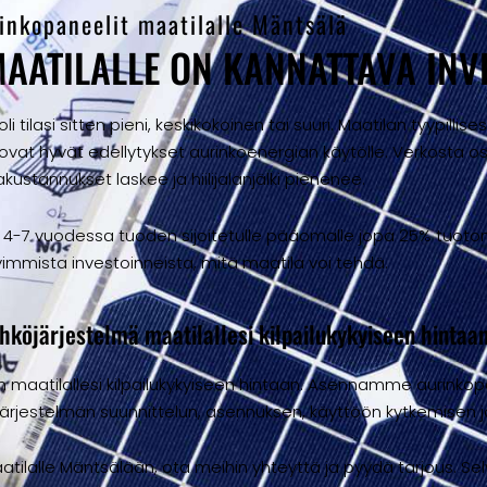
inkopaneelit maatilalle Mäntsälä
AATILALLE ON KANNATTAVA INV
i tilasi sitten pieni, keskikokoinen tai suuri. Maatilan tyypilli
uovat hyvät edellytykset aurinkoenergian käytölle. Verkosta
kustannukset laskee ja hiilijalanjälki pienenee.
 4-7 vuodessa tuoden sijoitetulle pääomalle jopa 25% tuoton
immista investoinneista, mitä maatila voi tehdä.
köjärjestelmä maatilallesi kilpailukykyiseen hintaa
 maatilallesi kilpailukykyiseen hintaan. Asennamme aurinkopa
järjestelmän suunnittelun, asennuksen, käyttöön kytkemisen ja
tilalle Mäntsälään, ota meihin yhteyttä ja pyydä tarjous. Se