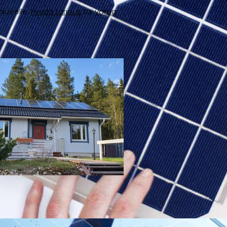
lueelle.
Pyydä tarjous
tai
varaa