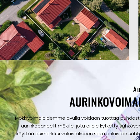
Au
AURINKOVOIMAL
Mökkivoimaloidemme avulla voidaan tuottaa puhdasta j
aurinkopaneelit mökille, jota ei ole kytketty sähkö
käyttää esimerkiksi valaistukseen sekä erilaisten sähk