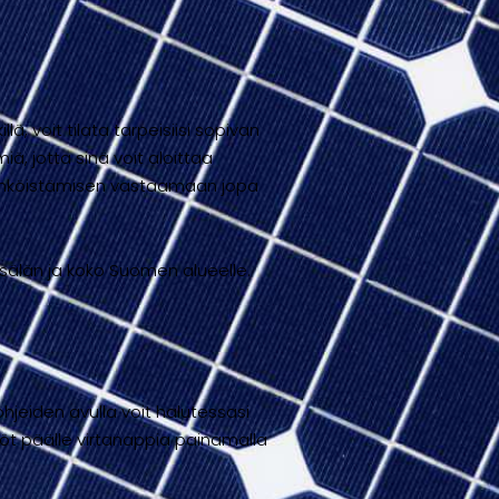
ä, voit tilata tarpeisiisi sopivan
, jotta sinä voit aloittaa
sähköistämisen vastaamaan jopa
sälän ja koko Suomen alueelle.
jeiden avulla voit halutessasi
köt päälle virtanappia painamalla