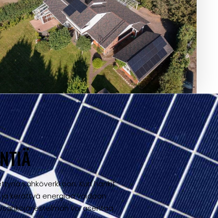
NTIÄ
ettynä sähköverkkoon. Kun hankit
n ja kerättyä energiaa voidaan
nkosähköjärjestelmän voi asentaa