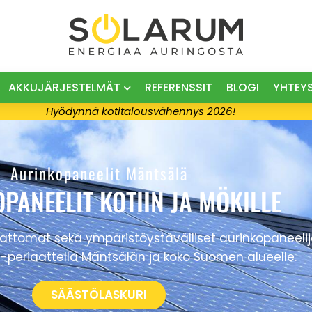
AKKUJÄRJESTELMÄT
REFERENSSIT
BLOGI
YHTEY
Hyödynnä kotitalousvähennys 2026!
Aurinkopaneelit Mäntsälä
PANEELIT KOTIIN JA MÖKILLE
mat sekä ympäristöystävälliset aurinkopaneelijärj
-periaattella Mäntsälän ja koko Suomen alueelle.
SÄÄSTÖLASKURI