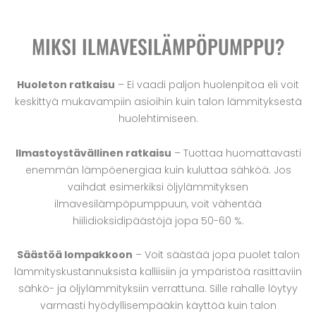
MIKSI ILMAVESILÄMPÖPUMPPU?
Huoleton ratkaisu
– Ei vaadi paljon huolenpitoa eli voit
keskittyä mukavampiin asioihin kuin talon lämmityksestä
huolehtimiseen.
Ilmastoystävällinen ratkaisu
– Tuottaa huomattavasti
enemmän lämpöenergiaa kuin kuluttaa sähköä. Jos
vaihdat esimerkiksi öljylämmityksen
ilmavesilämpöpumppuun, voit vähentää
hiilidioksidipäästöjä jopa 50-60 %.
Säästöä lompakkoon
– Voit säästää jopa puolet talon
lämmityskustannuksista kalliisiin ja ympäristöä rasittaviin
sähkö- ja öljylämmityksiin verrattuna. Sille rahalle löytyy
varmasti hyödyllisempääkin käyttöä kuin talon