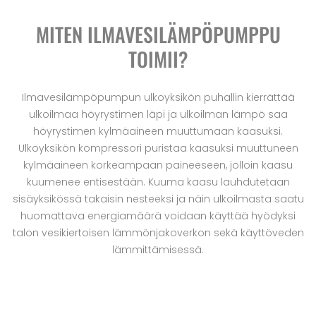
MITEN ILMAVESILÄMPÖPUMPPU
TOIMII?
Ilmavesilämpöpumpun ulkoyksikön puhallin kierrättää
ulkoilmaa höyrystimen läpi ja ulkoilman lämpö saa
höyrystimen kylmäaineen muuttumaan kaasuksi.
Ulkoyksikön kompressori puristaa kaasuksi muuttuneen
kylmäaineen korkeampaan paineeseen, jolloin kaasu
kuumenee entisestään. Kuuma kaasu lauhdutetaan
sisäyksikössä takaisin nesteeksi ja näin ulkoilmasta saatu
huomattava energiamäärä voidaan käyttää hyödyksi
talon vesikiertoisen lämmönjakoverkon sekä käyttöveden
lämmittämisessä.