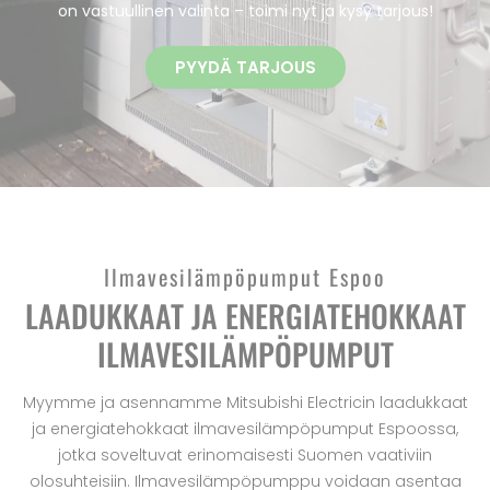
on vastuullinen valinta – toimi nyt ja kysy tarjous!
PYYDÄ TARJOUS
Ilmavesilämpöpumput Espoo
LAADUKKAAT JA ENERGIATEHOKKAAT
ILMAVESILÄMPÖPUMPUT
Myymme ja asennamme Mitsubishi Electricin laadukkaat
ja energiatehokkaat ilmavesilämpöpumput Espoossa,
jotka soveltuvat erinomaisesti Suomen vaativiin
olosuhteisiin. Ilmavesilämpöpumppu voidaan asentaa