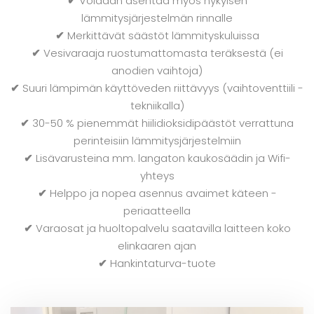
✔
Voidaan asentaa myös nykyisen
lämmitysjärjestelmän rinnalle
✔
Merkittävät säästöt lämmityskuluissa
✔
Vesivaraaja ruostumattomasta teräksestä (ei
anodien vaihtoja)
✔
Suuri lämpimän käyttöveden riittävyys (vaihtoventtiili -
tekniikalla)
✔
30-50 % pienemmät hiilidioksidipäästöt verrattuna
perinteisiin lämmitysjärjestelmiin
✔
Lisävarusteina mm. langaton kaukosäädin ja Wifi-
yhteys
✔
Helppo ja nopea asennus avaimet käteen -
periaatteella
✔
Varaosat ja huoltopalvelu saatavilla laitteen koko
elinkaaren ajan
✔
Hankintaturva-tuote