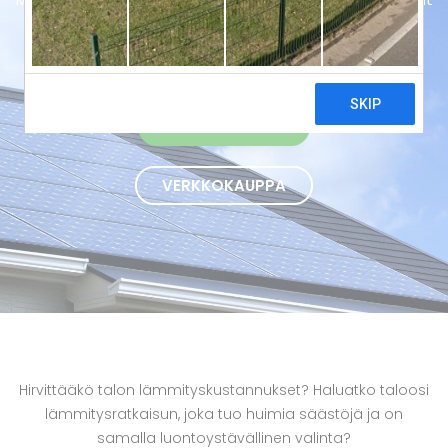
ja energiatehokkaat ilmavesilämpöpumput avaimet
käteen -periaatteella Espoossa.
OTA YHTEYTTÄ
VERKKOKAUPPA
Hirvittääkö talon lämmityskustannukset? Haluatko taloosi
lämmitysratkaisun, joka tuo huimia säästöjä ja on
samalla luontoystävällinen valinta?