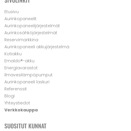
SIVULINKIT
Etusivu
Aurinkopaneelit
Aurinkopaneelijärjestelmät
Aurinkosähköjärjestelmät
Reservimarkkina
Aurinkopaneeli akkujärjestelmä
Kotiakku
Emaldo®-akku
Energiavarastot
Ilmavesilämpöpumput
Aurinkopaneeli laskuri
Referenssit
Blogi
Yhteystiedot
Verkkokauppa
SUOSITUT KUNNAT