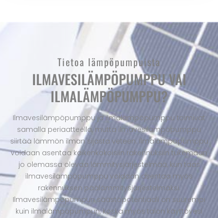
Tietoa lämpöpumpuista
ILMAVESILÄMPÖPUMPPU VAI
ILMALÄMPÖPUMPPU?
Ilmavesilämpöpumppu ja ilmalämpöpumppu toimivat
samalla periaatteella, mutta ilmavesilämpöpumppu
siirtää lämmön ilman sijasta veteen. Ilmalämpöpumppu
voidaan asentaa kaikenkokoisiin rakennuksiin tukemaan
jo olemassa olevaa lämmitysjärjestelmää, kun taas
ilmavesilämpöpumppu voidaan asentaa myös
rakennuksen päälämmitysjärjestelmäksi.
Ilmavesilämpöpumpun säästöpotentiaali on suurempi
kuin ilmalämpöpumpun, koska myös talon käyttövesi