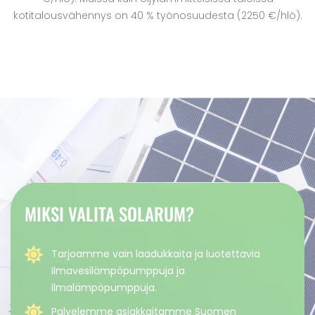
kotitalousvähennys on 40 % työnosuudesta (2250 €/hlö).
MIKSI VALITA SOLARUM?
Tarjoamme vain laadukkaita ja luotettavia
ilmavesilämpöpumppuja ja
ilmalämpöpumppuja.
Palvelemme asiakkaitamme Suomen