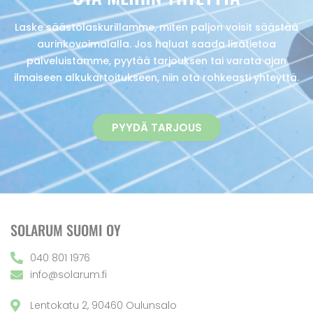
Laske säästölaskurillamme, miten paljon voisit säästää
aurinkovoimalalla. Jos haluat saada lisätietoa
palveluistamme, pyytää tarjouksen tai varata ajan
ilmaiseen alkukartoitukseen, niin ota rohkeasti yhteyttä.
PYYDÄ TARJOUS
SOLARUM SUOMI OY
040 801 1976
info@solarum.fi
Lentokatu 2, 90460 Oulunsalo