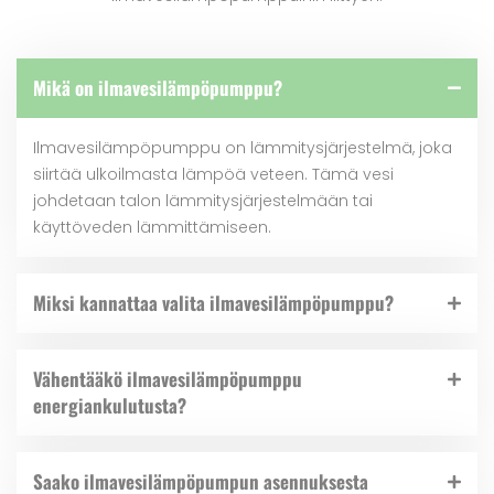
Mikä on ilmavesilämpöpumppu?
Ilmavesilämpöpumppu on lämmitysjärjestelmä, joka
siirtää ulkoilmasta lämpöä veteen. Tämä vesi
johdetaan talon lämmitysjärjestelmään tai
käyttöveden lämmittämiseen.
Miksi kannattaa valita ilmavesilämpöpumppu?
Vähentääkö ilmavesilämpöpumppu
energiankulutusta?
Saako ilmavesilämpöpumpun asennuksesta