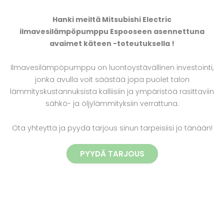
Hanki meiltä Mitsubishi Electric
ilmavesilämpöpumppu Espooseen asennettuna
avaimet käteen -toteutuksella !
Ilmavesilämpöpumppu on luontoystävällinen investointi,
jonka avulla voit säästää jopa puolet talon
lämmityskustannuksista kalliisiin ja ympäristöä rasittaviin
sähkö- ja öljylämmityksiin verrattuna.
Ota yhteyttä ja pyydä tarjous sinun tarpeisiisi jo tänään!
PYYDÄ TARJOUS