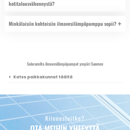
kotitalousvähennystä?
Minkälaisiin kohteisiin ilmavesilämpöpumppu sopii?
Solarumilta ilmavesilämpöpumput ympäri Suomen
Katso paikkakunnat täältä
Kiinnostuitko?
OTA MEIHIN YHTEYTTÄ