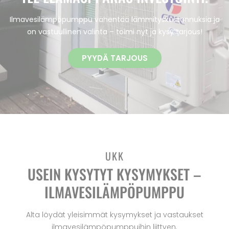
Ilmavesilämpöpumppu vähentää lämmityskustannuksia ja
on vastuullinen valinta – toimi nyt ja kysy tarjous!
PYYDÄ TARJOUS
UKK
USEIN KYSYTYT KYSYMYKSET –
ILMAVESILÄMPÖPUMPPU
Alta löydät yleisimmät kysymykset ja vastaukset
ilmavesilämpöpumppuihin liittyen.