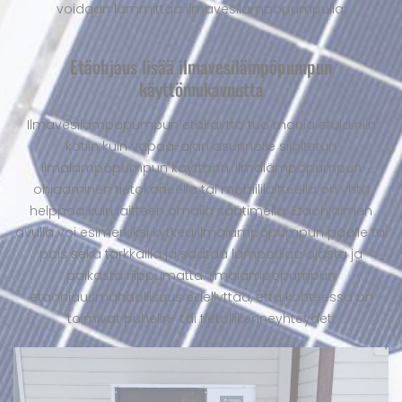
voidaan lämmittää ilmavesilämpöpumpulla.
Etäohjaus lisää ilmavesilämpöpumpun
käyttömukavuutta
Ilmavesilämpöpumpun etäkäyttö tuo monia etuja niin
kotiin kuin vapaa-ajan asunnolle sijoitetun
ilmalämpöpumpun käyttöön. Ilmalämpöpumpun
ohjaaminen tietokoneella tai mobiililaitteella on yhtä
helppoa kuin laitteen omalla säätimellä. Etäohjaimen
avulla voi esimerkiksi kytkeä ilmalämpöpumpun päälle tai
pois sekä tarkkailla ja säätää lämpötilaa ajasta ja
paikasta riippumatta. Ilmalämpöpumpun
etäohjausmahdollisuus edellyttää, että kohteessa on
toimivat puhelin- tai tietoliikenneyhteydet.