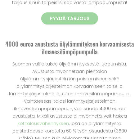
tarjous sinun tarpeisiisi sopivasta lämpöpumpusta!
PYYDÄ TARJOUS
4000 euroa avustusta öljylämmityksen korvaamisesta
ilmavesilämpöpumpulla
Suomen valtio tukee öljylämmityksestä luopumista.
Avustusta myönnetään pientalon
öljylämmitysjärjestelmän poistamiseen sekä
öljylämmitysjärjestelmän korvaamiseen toisella
lämmitysjärjestelmällä, kuten ilmavesilämpöpumpulla.
Vaihtaessasi talosi lämmitysjärjestelmän
ilmavesilämpöpumppuun, voit saada 4000 euroa
avustusta. Mikäli avustusta ei myönnetä, voit hakea
kotitalousvähennyksen
, joka on öljylämmitystä
poistettaessa korotettu 60 % työn osuudesta (3500
€/hlö). Muissa kuin öljylämmitteisissä taloissa