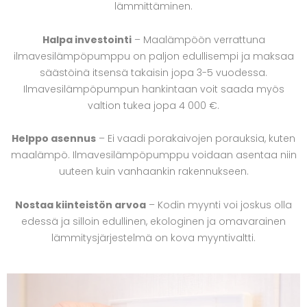
lämmittäminen.
Halpa investointi
– Maalämpöön verrattuna
ilmavesilämpöpumppu on paljon edullisempi ja maksaa
säästöinä itsensä takaisin jopa 3-5 vuodessa.
Ilmavesilämpöpumpun hankintaan voit saada myös
valtion tukea jopa 4 000 €.
Helppo asennus
– Ei vaadi porakaivojen porauksia, kuten
maalämpö. Ilmavesilämpöpumppu voidaan asentaa niin
uuteen kuin vanhaankin rakennukseen.
Nostaa kiinteistön arvoa
– Kodin myynti voi joskus olla
edessä ja silloin edullinen, ekologinen ja omavarainen
lämmitysjärjestelmä on kova myyntivaltti.