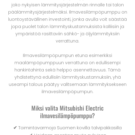
joko nykyisen lämmitysjärjestelmän rinnalle tai talon
päälämmitysjärjestelmäksi. Ilmavesilämpöpumppu on
luontoystävällinen investointi, jonka avulla voit säästää
jopa puolet talon lämmityskustannuksista kalliisiin ja
ympäristöä rasittaviin sähkö- ja öljylämmityksiin
verrattuna.
Ilmavesilämpöpumpun etuna esimerkiksi
maalämpöpumppuun verrattuna on edullisempi
hankintahinta sekä helppo asennettavuus. Tämä
yhdistettynä edullisiin lämmityskustannuksiin, yhä
useampi talous päätyy valitsemaan lämmityksekseen
ilmavesilämpöpumpun.
Miksi valita Mitsubishi Electric
ilmavesilämpöpumppu?
✔
Toimintavarmoja Suomen kovilla talvipakkasilla