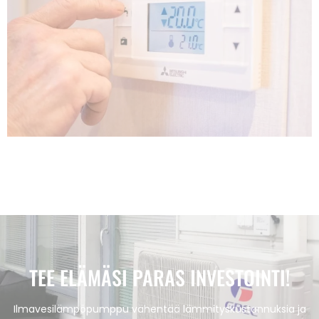
TEE ELÄMÄSI PARAS INVESTOINTI!
Ilmavesilämpöpumppu vähentää lämmityskustannuksia ja