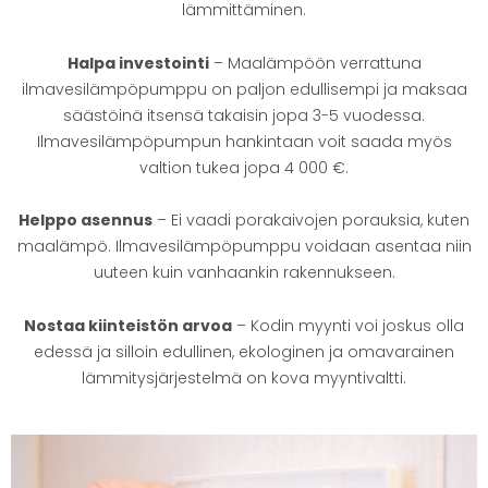
lämmittäminen.
Halpa investointi
– Maalämpöön verrattuna
ilmavesilämpöpumppu on paljon edullisempi ja maksaa
säästöinä itsensä takaisin jopa 3-5 vuodessa.
Ilmavesilämpöpumpun hankintaan voit saada myös
valtion tukea jopa 4 000 €.
Helppo asennus
– Ei vaadi porakaivojen porauksia, kuten
maalämpö. Ilmavesilämpöpumppu voidaan asentaa niin
uuteen kuin vanhaankin rakennukseen.
Nostaa kiinteistön arvoa
– Kodin myynti voi joskus olla
edessä ja silloin edullinen, ekologinen ja omavarainen
lämmitysjärjestelmä on kova myyntivaltti.