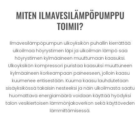
MITEN ILMAVESILÄMPÖPUMPPU
TOIMII?
Ilmavesilämpöpumpun ulkoyksikön puhallin kierrättää
ulkoilmaa höyrystimen läpi ja ulkoilman lämpö saa
höyrystimen kylmäaineen muuttumaan kaasuksi.
Ulkoyksikön kompressori puristaa kaasuksi muuttuneen
kylmäaineen korkeampaan paineeseen, jolloin kaasu
kuumenee entisestään. Kuuma kaasu lauhdutetaan
sisäyksikössä takaisin nesteeksi ja näin ulkoilmasta saatu
huomattava energiamäärä voidaan käyttää hyödyksi
talon vesikiertoisen lämmönjakoverkon sekä käyttöveden
lämmittämisessä.