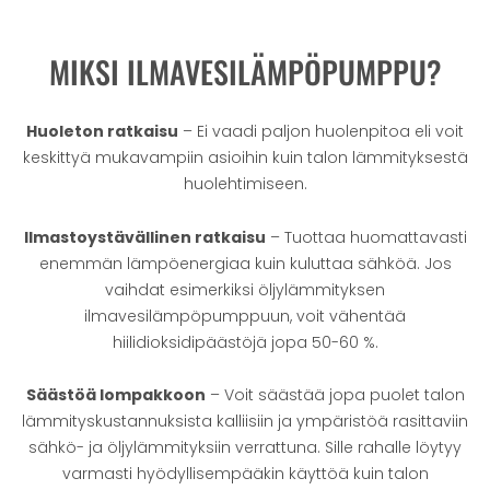
MIKSI ILMAVESILÄMPÖPUMPPU?
Huoleton ratkaisu
– Ei vaadi paljon huolenpitoa eli voit
keskittyä mukavampiin asioihin kuin talon lämmityksestä
huolehtimiseen.
Ilmastoystävällinen ratkaisu
– Tuottaa huomattavasti
enemmän lämpöenergiaa kuin kuluttaa sähköä. Jos
vaihdat esimerkiksi öljylämmityksen
ilmavesilämpöpumppuun, voit vähentää
hiilidioksidipäästöjä jopa 50-60 %.
Säästöä lompakkoon
– Voit säästää jopa puolet talon
lämmityskustannuksista kalliisiin ja ympäristöä rasittaviin
sähkö- ja öljylämmityksiin verrattuna. Sille rahalle löytyy
varmasti hyödyllisempääkin käyttöä kuin talon