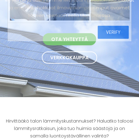
ja energiatehokkaat ilmavesilämpöpumput avaimet
käteen -periaatteella Muuramessa.
OTA YHTEYTTÄ
VERKKOKAUPPA
Hirvittääkö talon lämmityskustannukset? Haluatko taloosi
lämmitysratkaisun, joka tuo huimia säästöjä ja on
samalla luontoystävällinen valinta?