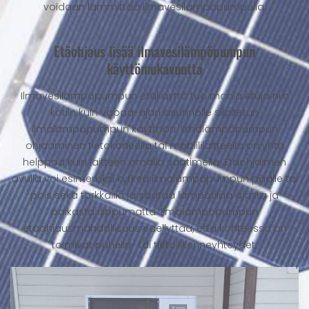
voidaan lämmittää ilmavesilämpöpumpulla.
Etäohjaus lisää ilmavesilämpöpumpun
käyttömukavuutta
Ilmavesilämpöpumpun etäkäyttö tuo monia etuja niin
kotiin kuin vapaa-ajan asunnolle sijoitetun
ilmalämpöpumpun käyttöön. Ilmalämpöpumpun
ohjaaminen tietokoneella tai mobiililaitteella on yhtä
helppoa kuin laitteen omalla säätimellä. Etäohjaimen
avulla voi esimerkiksi kytkeä ilmalämpöpumpun päälle tai
pois sekä tarkkailla ja säätää lämpötilaa ajasta ja
paikasta riippumatta. Ilmalämpöpumpun
etäohjausmahdollisuus edellyttää, että kohteessa on
toimivat puhelin- tai tietoliikenneyhteydet.