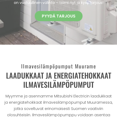
on vastuullinen valinta – toimi nyt ja kysy tarjous!
PYYDÄ TARJOUS
Ilmavesilämpöpumput Muurame
LAADUKKAAT JA ENERGIATEHOKKAAT
ILMAVESILÄMPÖPUMPUT
Myymme ja asennamme Mitsubishi Electricin laadukkaat
ja energiatehokkaat ilmavesilämpöpumput Muuramessa,
jotka soveltuvat erinomaisesti Suomen vaativiin
olosuhteisiin. Ilmavesilämpöpumppu voidaan asentaa