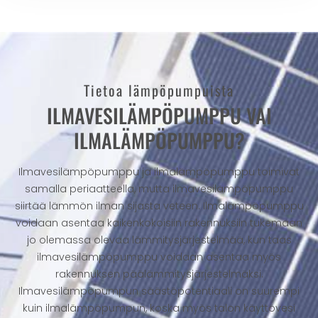
Tietoa lämpöpumpuista
ILMAVESILÄMPÖPUMPPU VAI
ILMALÄMPÖPUMPPU?
Ilmavesilämpöpumppu ja ilmalämpöpumppu toimivat
samalla periaatteella, mutta ilmavesilämpöpumppu
siirtää lämmön ilman sijasta veteen. Ilmalämpöpumppu
voidaan asentaa kaikenkokoisiin rakennuksiin tukemaan
jo olemassa olevaa lämmitysjärjestelmää, kun taas
ilmavesilämpöpumppu voidaan asentaa myös
rakennuksen päälämmitysjärjestelmäksi.
Ilmavesilämpöpumpun säästöpotentiaali on suurempi
kuin ilmalämpöpumpun, koska myös talon käyttövesi