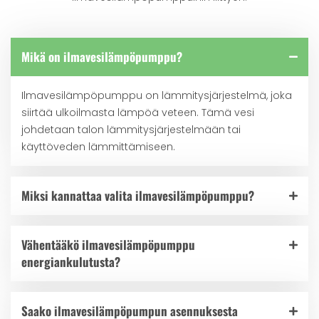
Mikä on ilmavesilämpöpumppu?
Ilmavesilämpöpumppu on lämmitysjärjestelmä, joka
siirtää ulkoilmasta lämpöä veteen. Tämä vesi
johdetaan talon lämmitysjärjestelmään tai
käyttöveden lämmittämiseen.
Miksi kannattaa valita ilmavesilämpöpumppu?
Vähentääkö ilmavesilämpöpumppu
energiankulutusta?
Saako ilmavesilämpöpumpun asennuksesta