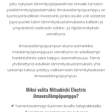
joko nykyisen lämmitysjärjestelmän rinnalle tai talon
päälämmitysjärjestelmäksi. Ilmavesilämpöpumppu on
luontoystävällinen investointi, jonka avulla voit säästää
jopa puolet talon lämmityskustannuksista kalliisiin ja
ympäristöä rasittaviin sähkö- ja öljylämmityksiin
verrattuna.
Ilmavesilämpöpumpun etuna esimerkiksi
maalämpöpumppuun verrattuna on edullisempi
hankintahinta sekä helppo asennettavuus. Tämä
yhdistettynä edullisiin lämmityskustannuksiin, yhä
useampi talous päätyy valitsemaan lämmityksekseen
ilmavesilämpöpumpun.
Miksi valita Mitsubishi Electric
ilmavesilämpöpumppu?
✔
Toimintavarmoja Suomen kovilla talvipakkasilla