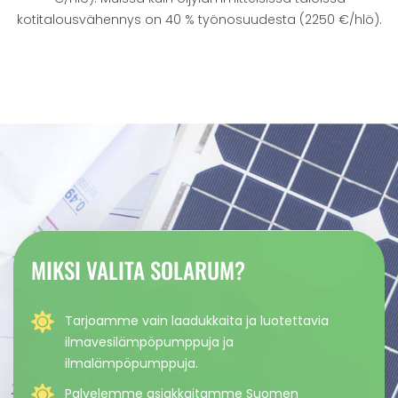
kotitalousvähennys on 40 % työnosuudesta (2250 €/hlö).
MIKSI VALITA SOLARUM?
Tarjoamme vain laadukkaita ja luotettavia
ilmavesilämpöpumppuja ja
ilmalämpöpumppuja.
Palvelemme asiakkaitamme Suomen