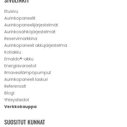
SIVULINKIT
Etusivu
Aurinkopaneelit
Aurinkopaneelijärjestelmät
Aurinkosähköjärjestelmät
Reservimarkkina
Aurinkopaneeli akkujärjestelmä
Kotiakku
Emaldo®-akku
Energiavarastot
Ilmavesilämpöpumput
Aurinkopaneeli laskuri
Referenssit
Blogi
Yhteystiedot
Verkkokauppa
SUOSITUT KUNNAT