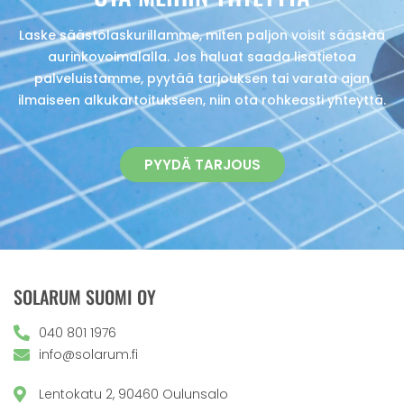
Laske säästölaskurillamme, miten paljon voisit säästää
aurinkovoimalalla. Jos haluat saada lisätietoa
palveluistamme, pyytää tarjouksen tai varata ajan
ilmaiseen alkukartoitukseen, niin ota rohkeasti yhteyttä.
PYYDÄ TARJOUS
SOLARUM SUOMI OY
040 801 1976
info@solarum.fi
Lentokatu 2, 90460 Oulunsalo