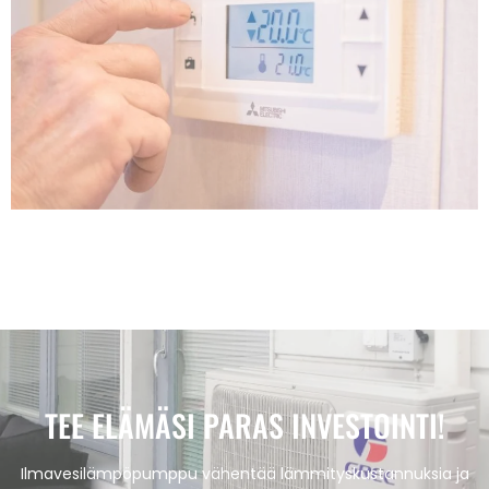
TEE ELÄMÄSI PARAS INVESTOINTI!
Ilmavesilämpöpumppu vähentää lämmityskustannuksia ja