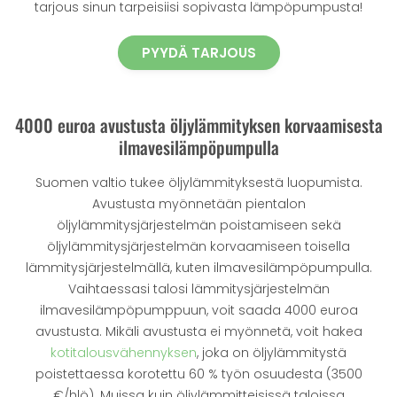
tarjous sinun tarpeisiisi sopivasta lämpöpumpusta!
PYYDÄ TARJOUS
4000 euroa avustusta öljylämmityksen korvaamisesta
ilmavesilämpöpumpulla
Suomen valtio tukee öljylämmityksestä luopumista.
Avustusta myönnetään pientalon
öljylämmitysjärjestelmän poistamiseen sekä
öljylämmitysjärjestelmän korvaamiseen toisella
lämmitysjärjestelmällä, kuten ilmavesilämpöpumpulla.
Vaihtaessasi talosi lämmitysjärjestelmän
ilmavesilämpöpumppuun, voit saada 4000 euroa
avustusta. Mikäli avustusta ei myönnetä, voit hakea
kotitalousvähennyksen
, joka on öljylämmitystä
poistettaessa korotettu 60 % työn osuudesta (3500
€/hlö). Muissa kuin öljylämmitteisissä taloissa