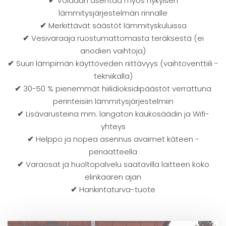
✔
Voidaan asentaa myös nykyisen
lämmitysjärjestelmän rinnalle
✔
Merkittävät säästöt lämmityskuluissa
✔
Vesivaraaja ruostumattomasta teräksestä (ei
anodien vaihtoja)
✔
Suuri lämpimän käyttöveden riittävyys (vaihtoventtiili -
tekniikalla)
✔
30-50 % pienemmät hiilidioksidipäästöt verrattuna
perinteisiin lämmitysjärjestelmiin
✔
Lisävarusteina mm. langaton kaukosäädin ja Wifi-
yhteys
✔
Helppo ja nopea asennus avaimet käteen -
periaatteella
✔
Varaosat ja huoltopalvelu saatavilla laitteen koko
elinkaaren ajan
✔
Hankintaturva-tuote