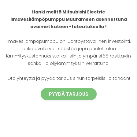
Hanki meiltä Mitsubishi Electric
ilmavesilämpöpumppu Muurameen asennettuna
avaimet käteen -toteutuksella !
Ilmavesilämpöpumppu on luontoystävällinen investointi,
jonka avulla voit säästää jopa puolet talon
lämmityskustannuksista kalliisiin ja ympäristöä rasittaviin
sähkö- ja öljylämmityksiin verrattuna.
Ota yhteyttä ja pyydä tarjous sinun tarpeisiisi jo tänään!
PYYDÄ TARJOUS