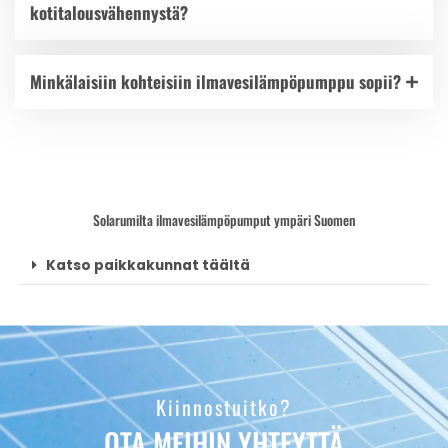
kotitalousvähennystä?
Minkälaisiin kohteisiin ilmavesilämpöpumppu sopii?
Solarumilta ilmavesilämpöpumput ympäri Suomen
Katso paikkakunnat täältä
Kiinnostuitko?
OTA MEIHIN YHTEYTTÄ