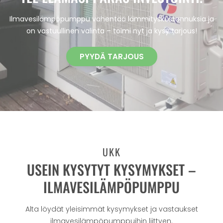
Ilmavesilämpöpumppu vähentää lämmityskustannuksia ja
on vastuullinen valinta – toimi nyt ja kysy tarjous!
PYYDÄ TARJOUS
UKK
USEIN KYSYTYT KYSYMYKSET –
ILMAVESILÄMPÖPUMPPU
Alta löydät yleisimmät kysymykset ja vastaukset
ilmavesilämpöpumppuihin liittyen.