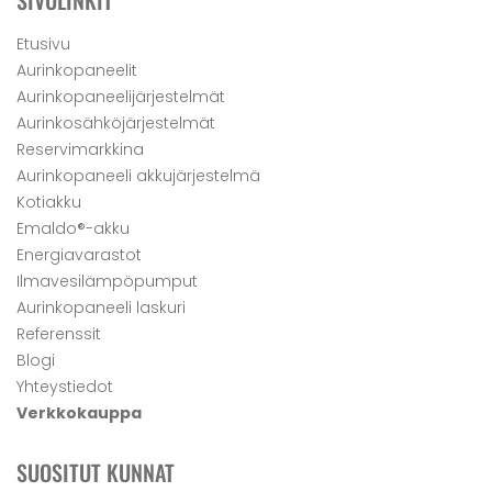
SIVULINKIT
Etusivu
Aurinkopaneelit
Aurinkopaneelijärjestelmät
Aurinkosähköjärjestelmät
Reservimarkkina
Aurinkopaneeli akkujärjestelmä
Kotiakku
Emaldo®-akku
Energiavarastot
Ilmavesilämpöpumput
Aurinkopaneeli laskuri
Referenssit
Blogi
Yhteystiedot
Verkkokauppa
SUOSITUT KUNNAT