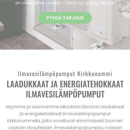
on vastuullinen valinta – toimi nyt ja kysy tarjous!
PYYDÄ TARJOUS
Ilmavesilämpöpumput Kirkkonummi
LAADUKKAAT JA ENERGIATEHOKKAAT
ILMAVESILÄMPÖPUMPUT
Myymme ja asennamme Mitsubishi Electricin laadukkaat
ja energiatehokkaat ilmavesilämpöpumput
Kirkkonummella, jotka soveltuvat erinomaisesti Suomen
vaativiin olosuhteisiin. Ilmavesilämpöpumppu voidaan