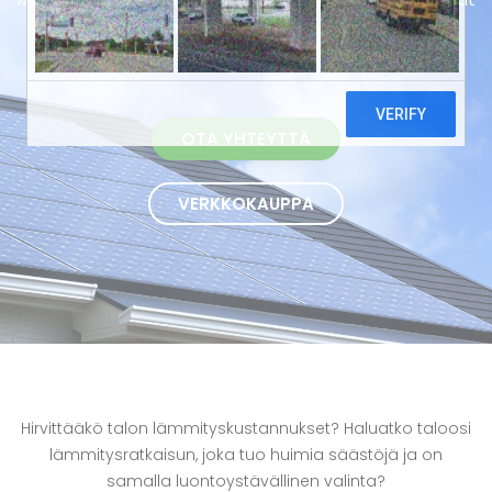
ja energiatehokkaat ilmavesilämpöpumput avaimet
käteen -periaatteella Kirkkonummella.
OTA YHTEYTTÄ
VERKKOKAUPPA
Hirvittääkö talon lämmityskustannukset? Haluatko taloosi
lämmitysratkaisun, joka tuo huimia säästöjä ja on
samalla luontoystävällinen valinta?