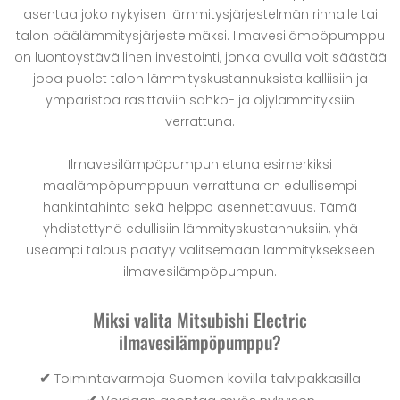
asentaa joko nykyisen lämmitysjärjestelmän rinnalle tai
talon päälämmitysjärjestelmäksi. Ilmavesilämpöpumppu
on luontoystävällinen investointi, jonka avulla voit säästää
jopa puolet talon lämmityskustannuksista kalliisiin ja
ympäristöä rasittaviin sähkö- ja öljylämmityksiin
verrattuna.
Ilmavesilämpöpumpun etuna esimerkiksi
maalämpöpumppuun verrattuna on edullisempi
hankintahinta sekä helppo asennettavuus. Tämä
yhdistettynä edullisiin lämmityskustannuksiin, yhä
useampi talous päätyy valitsemaan lämmityksekseen
ilmavesilämpöpumpun.
Miksi valita Mitsubishi Electric
ilmavesilämpöpumppu?
✔
Toimintavarmoja Suomen kovilla talvipakkasilla