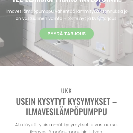
Ilmavesilämpöpumppu vähentää lämmityskustannuksia ja
on vastuullinen valinta – toimi nyt ja kysy tarjous!
PYYDÄ TARJOUS
UKK
USEIN KYSYTYT KYSYMYKSET –
ILMAVESILÄMPÖPUMPPU
Alta löydät yleisimmät kysymykset ja vastaukset
ilmavesilämpöpumppuihin liittyen.