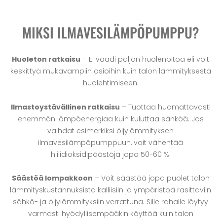
MIKSI ILMAVESILÄMPÖPUMPPU?
Huoleton ratkaisu
– Ei vaadi paljon huolenpitoa eli voit
keskittyä mukavampiin asioihin kuin talon lämmityksestä
huolehtimiseen.
Ilmastoystävällinen ratkaisu
– Tuottaa huomattavasti
enemmän lämpöenergiaa kuin kuluttaa sähköä. Jos
vaihdat esimerkiksi öljylämmityksen
ilmavesilämpöpumppuun, voit vähentää
hiilidioksidipäästöjä jopa 50-60 %.
Säästöä lompakkoon
– Voit säästää jopa puolet talon
lämmityskustannuksista kalliisiin ja ympäristöä rasittaviin
sähkö- ja öljylämmityksiin verrattuna. Sille rahalle löytyy
varmasti hyödyllisempääkin käyttöä kuin talon