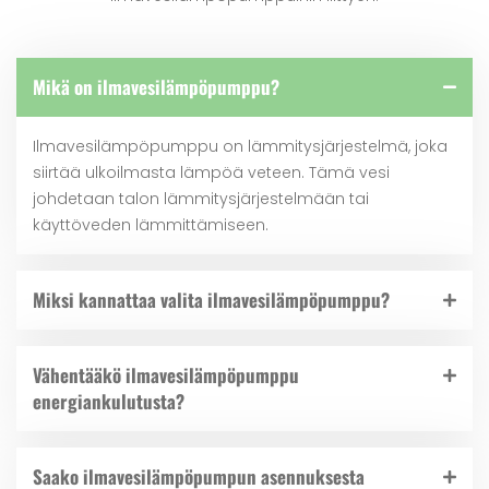
Mikä on ilmavesilämpöpumppu?
Ilmavesilämpöpumppu on lämmitysjärjestelmä, joka
siirtää ulkoilmasta lämpöä veteen. Tämä vesi
johdetaan talon lämmitysjärjestelmään tai
käyttöveden lämmittämiseen.
Miksi kannattaa valita ilmavesilämpöpumppu?
Vähentääkö ilmavesilämpöpumppu
energiankulutusta?
Saako ilmavesilämpöpumpun asennuksesta