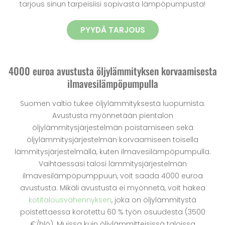
tarjous sinun tarpeisiisi sopivasta lämpöpumpusta!
PYYDÄ TARJOUS
4000 euroa avustusta öljylämmityksen korvaamisesta
ilmavesilämpöpumpulla
Suomen valtio tukee öljylämmityksestä luopumista.
Avustusta myönnetään pientalon
öljylämmitysjärjestelmän poistamiseen sekä
öljylämmitysjärjestelmän korvaamiseen toisella
lämmitysjärjestelmällä, kuten ilmavesilämpöpumpulla.
Vaihtaessasi talosi lämmitysjärjestelmän
ilmavesilämpöpumppuun, voit saada 4000 euroa
avustusta. Mikäli avustusta ei myönnetä, voit hakea
kotitalousvähennyksen
, joka on öljylämmitystä
poistettaessa korotettu 60 % työn osuudesta (3500
€/hlö). Muissa kuin öljylämmitteisissä taloissa