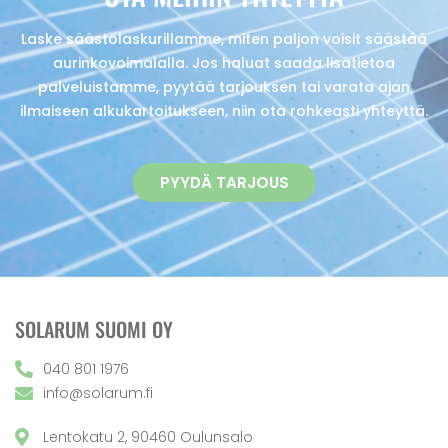
Laske säästölaskurillamme, miten paljon voisit säästää
aurinkovoimalalla. Jos haluat saada lisätietoa
palveluistamme, pyytää tarjouksen tai varata ajan
ilmaiseen alkukartoitukseen, niin ota rohkeasti yhteyttä.
PYYDÄ TARJOUS
SOLARUM SUOMI OY
040 801 1976
info@solarum.fi
Lentokatu 2, 90460 Oulunsalo