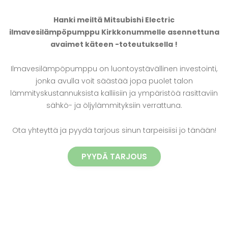
Hanki meiltä Mitsubishi Electric
ilmavesilämpöpumppu Kirkkonummelle asennettuna
avaimet käteen -toteutuksella !
Ilmavesilämpöpumppu on luontoystävällinen investointi,
jonka avulla voit säästää jopa puolet talon
lämmityskustannuksista kalliisiin ja ympäristöä rasittaviin
sähkö- ja öljylämmityksiin verrattuna.
Ota yhteyttä ja pyydä tarjous sinun tarpeisiisi jo tänään!
PYYDÄ TARJOUS