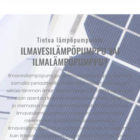
Tietoa lämpöpumpuista
ILMAVESILÄMPÖPUMPPU VAI
ILMALÄMPÖPUMPPU?
Ilmavesilämpöpumppu ja ilmalämpöpumppu toimivat
samalla periaatteella, mutta ilmavesilämpöpumppu
siirtää lämmön ilman sijasta veteen. Ilmalämpöpumppu
voidaan asentaa kaikenkokoisiin rakennuksiin tukemaan
jo olemassa olevaa lämmitysjärjestelmää, kun taas
ilmavesilämpöpumppu voidaan asentaa myös
rakennuksen päälämmitysjärjestelmäksi.
Ilmavesilämpöpumpun säästöpotentiaali on suurempi
kuin ilmalämpöpumpun, koska myös talon käyttövesi