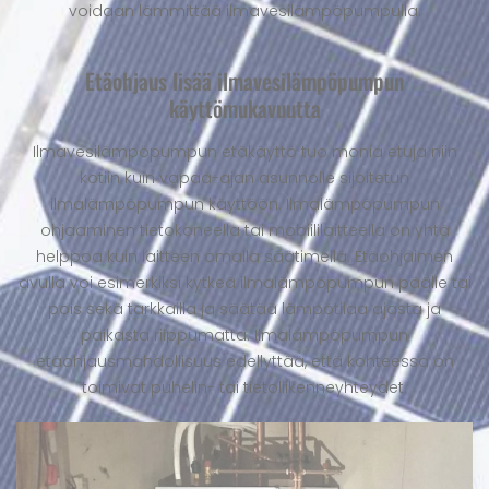
voidaan lämmittää ilmavesilämpöpumpulla.
Etäohjaus lisää ilmavesilämpöpumpun
käyttömukavuutta
Ilmavesilämpöpumpun etäkäyttö tuo monia etuja niin
kotiin kuin vapaa-ajan asunnolle sijoitetun
ilmalämpöpumpun käyttöön. Ilmalämpöpumpun
ohjaaminen tietokoneella tai mobiililaitteella on yhtä
helppoa kuin laitteen omalla säätimellä. Etäohjaimen
avulla voi esimerkiksi kytkeä ilmalämpöpumpun päälle tai
pois sekä tarkkailla ja säätää lämpötilaa ajasta ja
paikasta riippumatta. Ilmalämpöpumpun
etäohjausmahdollisuus edellyttää, että kohteessa on
toimivat puhelin- tai tietoliikenneyhteydet.