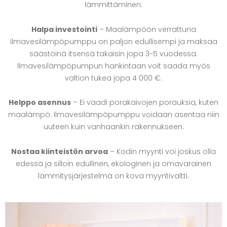
lämmittäminen.
Halpa investointi
– Maalämpöön verrattuna
ilmavesilämpöpumppu on paljon edullisempi ja maksaa
säästöinä itsensä takaisin jopa 3-5 vuodessa.
Ilmavesilämpöpumpun hankintaan voit saada myös
valtion tukea jopa 4 000 €.
Helppo asennus
– Ei vaadi porakaivojen porauksia, kuten
maalämpö. Ilmavesilämpöpumppu voidaan asentaa niin
uuteen kuin vanhaankin rakennukseen.
Nostaa kiinteistön arvoa
– Kodin myynti voi joskus olla
edessä ja silloin edullinen, ekologinen ja omavarainen
lämmitysjärjestelmä on kova myyntivaltti.