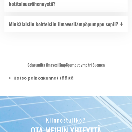
kotitalousvähennystä?
Minkälaisiin kohteisiin ilmavesilämpöpumppu sopii?
Solarumilta ilmavesilämpöpumput ympäri Suomen
Katso paikkakunnat täältä
Kiinnostuitko?
OTA MEIHIN YHTEYTTÄ