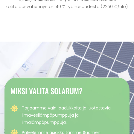
kotitalousvähennys on 40 % työnosuudesta (2250 €/hlö).
MIKSI VALITA SOLARUM?
Tarjoamme vain laadukkaita ja luotettavia
ilmavesilämpöpumppuja ja
ilmalämpöpumppuja.
Palvelemme asiakkaitamme Suomen