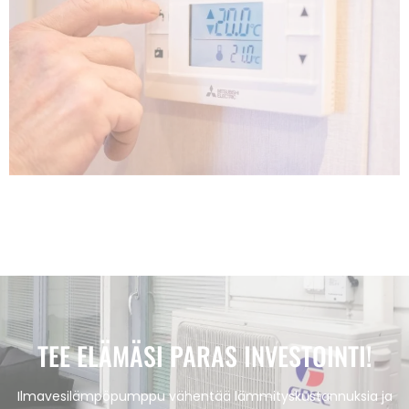
TEE ELÄMÄSI PARAS INVESTOINTI!
Ilmavesilämpöpumppu vähentää lämmityskustannuksia ja