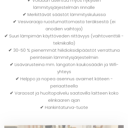
✔
Voidaan asentaa myös nykyisen
lämmitysjärjestelmän rinnalle
✔
Merkittävät säästöt lämmityskuluissa
✔
Vesivaraaja ruostumattomasta teräksestä (ei
anodien vaihtoja)
✔
Suuri lämpimän käyttöveden riittävyys (vaihtoventtiili -
tekniikalla)
✔
30-50 % pienemmät hiilidioksidipäästöt verrattuna
perinteisiin lämmitysjärjestelmiin
✔
Lisävarusteina mm. langaton kaukosäädin ja Wifi-
yhteys
✔
Helppo ja nopea asennus avaimet käteen -
periaatteella
✔
Varaosat ja huoltopalvelu saatavilla laitteen koko
elinkaaren ajan
✔
Hankintaturva-tuote