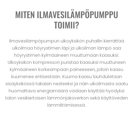
MITEN ILMAVESILÄMPÖPUMPPU
TOIMII?
Ilmavesilämpöpumpun ulkoyksikön puhallin kierrättää
ulkoilmaa höyrystimen läpi ja ulkoilman lämpö saa
höyrystimen kylmäaineen muuttumaan kaasuksi.
Ulkoyksikön kompressori puristaa kaasuksi muuttuneen
kylmäaineen korkeampaan paineeseen, jolloin kaasu
kuumenee entisestään. Kuuma kaasu lauhdutetaan
sisäyksikössä takaisin nesteeksi ja näin ulkoilmasta saatu
huomattava energiamäärä voidaan käyttää hyödyksi
talon vesikiertoisen lämmönjakoverkon sekä käyttöveden
lämmittämisessä.