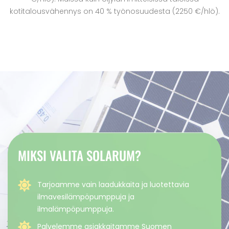
kotitalousvähennys on 40 % työnosuudesta (2250 €/hlö).
MIKSI VALITA SOLARUM?
Tarjoamme vain laadukkaita ja luotettavia
ilmavesilämpöpumppuja ja
ilmalämpöpumppuja.
Palvelemme asiakkaitamme Suomen