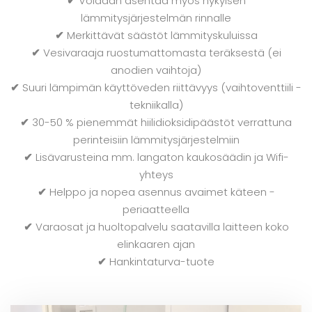
✔
Voidaan asentaa myös nykyisen
lämmitysjärjestelmän rinnalle
✔
Merkittävät säästöt lämmityskuluissa
✔
Vesivaraaja ruostumattomasta teräksestä (ei
anodien vaihtoja)
✔
Suuri lämpimän käyttöveden riittävyys (vaihtoventtiili -
tekniikalla)
✔
30-50 % pienemmät hiilidioksidipäästöt verrattuna
perinteisiin lämmitysjärjestelmiin
✔
Lisävarusteina mm. langaton kaukosäädin ja Wifi-
yhteys
✔
Helppo ja nopea asennus avaimet käteen -
periaatteella
✔
Varaosat ja huoltopalvelu saatavilla laitteen koko
elinkaaren ajan
✔
Hankintaturva-tuote