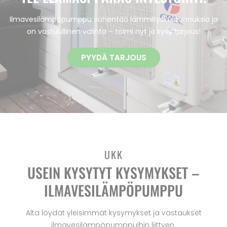
Ilmavesilämpöpumppu vähentää lämmityskustannuksia ja
on vastuullinen valinta – toimi nyt ja kysy tarjous!
PYYDÄ TARJOUS
UKK
USEIN KYSYTYT KYSYMYKSET –
ILMAVESILÄMPÖPUMPPU
Alta löydät yleisimmät kysymykset ja vastaukset
ilmavesilämpöpumppuihin liittyen.