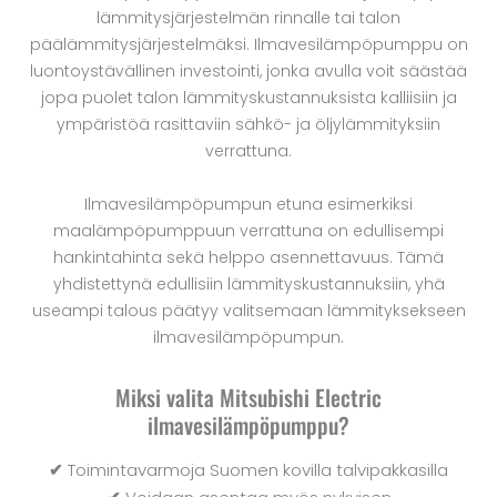
lämmitysjärjestelmän rinnalle tai talon
päälämmitysjärjestelmäksi. Ilmavesilämpöpumppu on
luontoystävällinen investointi, jonka avulla voit säästää
jopa puolet talon lämmityskustannuksista kalliisiin ja
ympäristöä rasittaviin sähkö- ja öljylämmityksiin
verrattuna.
Ilmavesilämpöpumpun etuna esimerkiksi
maalämpöpumppuun verrattuna on edullisempi
hankintahinta sekä helppo asennettavuus. Tämä
yhdistettynä edullisiin lämmityskustannuksiin, yhä
useampi talous päätyy valitsemaan lämmityksekseen
ilmavesilämpöpumpun.
Miksi valita Mitsubishi Electric
ilmavesilämpöpumppu?
✔
Toimintavarmoja Suomen kovilla talvipakkasilla