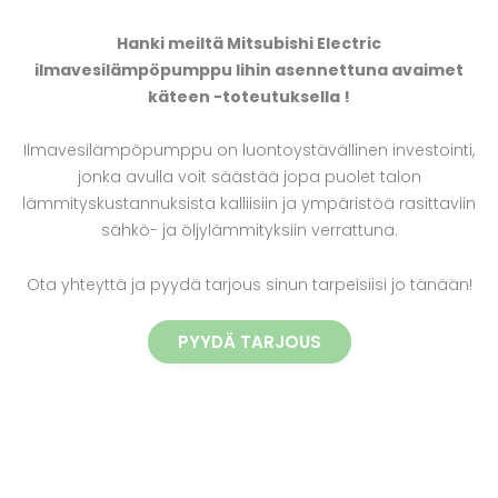
Hanki meiltä Mitsubishi Electric
ilmavesilämpöpumppu Iihin asennettuna avaimet
käteen -toteutuksella !
Ilmavesilämpöpumppu on luontoystävällinen investointi,
jonka avulla voit säästää jopa puolet talon
lämmityskustannuksista kalliisiin ja ympäristöä rasittaviin
sähkö- ja öljylämmityksiin verrattuna.
Ota yhteyttä ja pyydä tarjous sinun tarpeisiisi jo tänään!
PYYDÄ TARJOUS