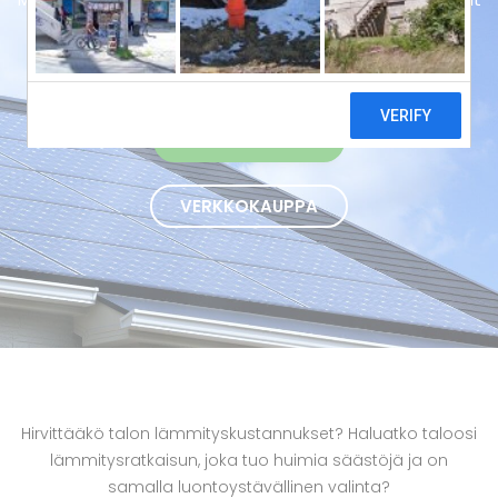
ja energiatehokkaat ilmavesilämpöpumput avaimet
käteen -periaatteella Iissä.
OTA YHTEYTTÄ
VERKKOKAUPPA
Hirvittääkö talon lämmityskustannukset? Haluatko taloosi
lämmitysratkaisun, joka tuo huimia säästöjä ja on
samalla luontoystävällinen valinta?