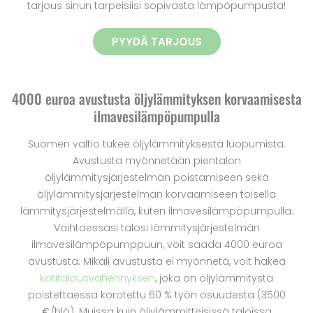
tarjous sinun tarpeisiisi sopivasta lämpöpumpusta!
PYYDÄ TARJOUS
4000 euroa avustusta öljylämmityksen korvaamisesta
ilmavesilämpöpumpulla
Suomen valtio tukee öljylämmityksestä luopumista.
Avustusta myönnetään pientalon
öljylämmitysjärjestelmän poistamiseen sekä
öljylämmitysjärjestelmän korvaamiseen toisella
lämmitysjärjestelmällä, kuten ilmavesilämpöpumpulla.
Vaihtaessasi talosi lämmitysjärjestelmän
ilmavesilämpöpumppuun, voit saada 4000 euroa
avustusta. Mikäli avustusta ei myönnetä, voit hakea
kotitalousvähennyksen
, joka on öljylämmitystä
poistettaessa korotettu 60 % työn osuudesta (3500
€/hlö). Muissa kuin öljylämmitteisissä taloissa