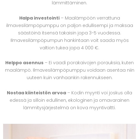
lämmittäminen.
Halpa investointi
– Maalämpöön verrattuna
ilmavesilämpöpumppu on paljon edullisempi ja maksaa
säästöinä itsensä takaisin jopa 3-5 vuodessa.
Ilmavesilämpöpumpun hankintaan voit saada myös
valtion tukea jopa 4 000 €.
Helppo asennus
– Ei vaadi porakaivojen porauksia, kuten
maalämpö. Ilmavesilämpöpumppu voidaan asentaa niin
uuteen kuin vanhaankin rakennukseen.
Nostaa kiinteistön arvoa
– Kodin myynti voi joskus olla
edessä ja silloin edullinen, ekologinen ja omavarainen
lämmitysjärjestelmä on kova myyntivaltti.