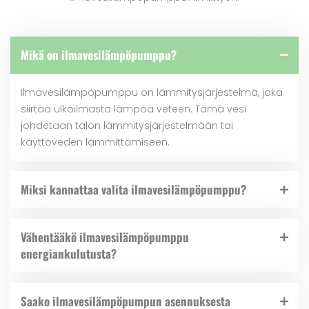
Mikä on ilmavesilämpöpumppu?
Ilmavesilämpöpumppu on lämmitysjärjestelmä, joka
siirtää ulkoilmasta lämpöä veteen. Tämä vesi
johdetaan talon lämmitysjärjestelmään tai
käyttöveden lämmittämiseen.
Miksi kannattaa valita ilmavesilämpöpumppu?
Vähentääkö ilmavesilämpöpumppu
energiankulutusta?
Saako ilmavesilämpöpumpun asennuksesta