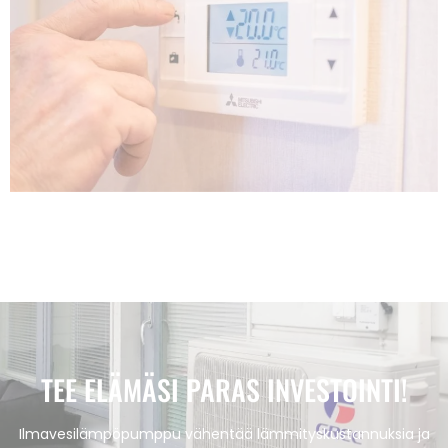
TEE ELÄMÄSI PARAS INVESTOINTI!
Ilmavesilämpöpumppu vähentää lämmityskustannuksia ja