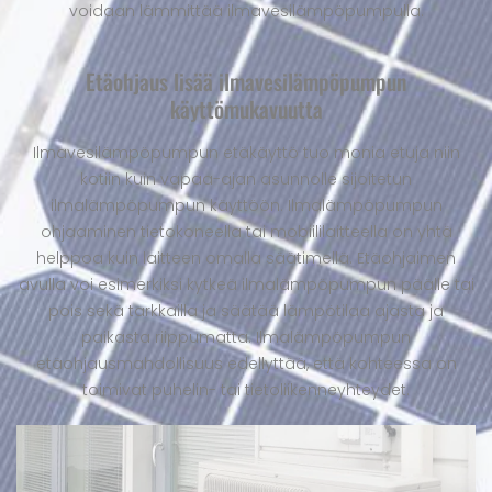
voidaan lämmittää ilmavesilämpöpumpulla.
Etäohjaus lisää ilmavesilämpöpumpun
käyttömukavuutta
Ilmavesilämpöpumpun etäkäyttö tuo monia etuja niin
kotiin kuin vapaa-ajan asunnolle sijoitetun
ilmalämpöpumpun käyttöön. Ilmalämpöpumpun
ohjaaminen tietokoneella tai mobiililaitteella on yhtä
helppoa kuin laitteen omalla säätimellä. Etäohjaimen
avulla voi esimerkiksi kytkeä ilmalämpöpumpun päälle tai
pois sekä tarkkailla ja säätää lämpötilaa ajasta ja
paikasta riippumatta. Ilmalämpöpumpun
etäohjausmahdollisuus edellyttää, että kohteessa on
toimivat puhelin- tai tietoliikenneyhteydet.