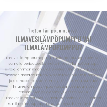
Tietoa lämpöpumpuista
ILMAVESILÄMPÖPUMPPU VAI
ILMALÄMPÖPUMPPU?
Ilmavesilämpöpumppu ja ilmalämpöpumppu toimivat
samalla periaatteella, mutta ilmavesilämpöpumppu
siirtää lämmön ilman sijasta veteen. Ilmalämpöpumppu
voidaan asentaa kaikenkokoisiin rakennuksiin tukemaan
jo olemassa olevaa lämmitysjärjestelmää, kun taas
ilmavesilämpöpumppu voidaan asentaa myös
rakennuksen päälämmitysjärjestelmäksi.
Ilmavesilämpöpumpun säästöpotentiaali on suurempi
kuin ilmalämpöpumpun, koska myös talon käyttövesi