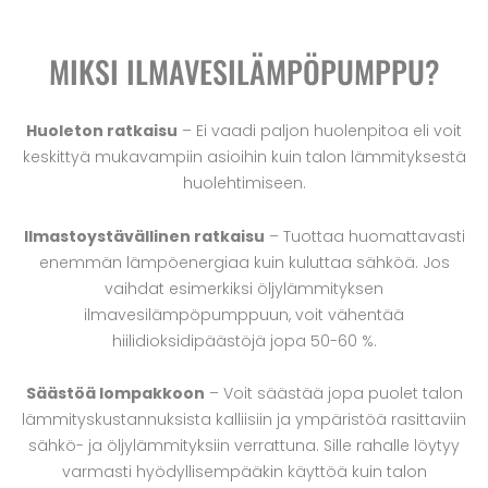
MIKSI ILMAVESILÄMPÖPUMPPU?
Huoleton ratkaisu
– Ei vaadi paljon huolenpitoa eli voit
keskittyä mukavampiin asioihin kuin talon lämmityksestä
huolehtimiseen.
Ilmastoystävällinen ratkaisu
– Tuottaa huomattavasti
enemmän lämpöenergiaa kuin kuluttaa sähköä. Jos
vaihdat esimerkiksi öljylämmityksen
ilmavesilämpöpumppuun, voit vähentää
hiilidioksidipäästöjä jopa 50-60 %.
Säästöä lompakkoon
– Voit säästää jopa puolet talon
lämmityskustannuksista kalliisiin ja ympäristöä rasittaviin
sähkö- ja öljylämmityksiin verrattuna. Sille rahalle löytyy
varmasti hyödyllisempääkin käyttöä kuin talon