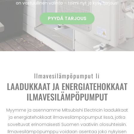
on vastuullinen valinta – toimi nyt ja kysy tarjous!
PYYDÄ TARJOUS
Ilmavesilämpöpumput Ii
LAADUKKAAT JA ENERGIATEHOKKAAT
ILMAVESILÄMPÖPUMPUT
Myymme ja asennamme Mitsubishi Electricin laadukkaat
ja energiatehokkaat ilmavesilämpöpumput Iissä, jotka
soveltuvat erinomaisesti Suomen vaativiin olosuhteisiin.
Ilmavesilämpöpumppu voidaan asentaa joko nykyisen