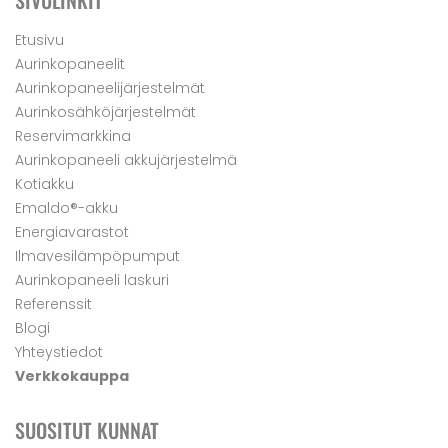
SIVULINKIT
Etusivu
Aurinkopaneelit
Aurinkopaneelijärjestelmät
Aurinkosähköjärjestelmät
Reservimarkkina
Aurinkopaneeli akkujärjestelmä
Kotiakku
Emaldo®-akku
Energiavarastot
Ilmavesilämpöpumput
Aurinkopaneeli laskuri
Referenssit
Blogi
Yhteystiedot
Verkkokauppa
SUOSITUT KUNNAT