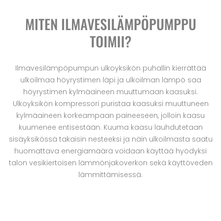
MITEN ILMAVESILÄMPÖPUMPPU
TOIMII?
Ilmavesilämpöpumpun ulkoyksikön puhallin kierrättää
ulkoilmaa höyrystimen läpi ja ulkoilman lämpö saa
höyrystimen kylmäaineen muuttumaan kaasuksi.
Ulkoyksikön kompressori puristaa kaasuksi muuttuneen
kylmäaineen korkeampaan paineeseen, jolloin kaasu
kuumenee entisestään. Kuuma kaasu lauhdutetaan
sisäyksikössä takaisin nesteeksi ja näin ulkoilmasta saatu
huomattava energiamäärä voidaan käyttää hyödyksi
talon vesikiertoisen lämmönjakoverkon sekä käyttöveden
lämmittämisessä.