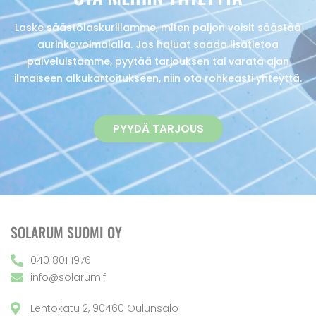
Laske säästölaskurillamme, miten paljon voisit säästää
aurinkovoimalalla. Jos haluat saada lisätietoa
palveluistamme, pyytää tarjouksen tai varata ajan
ilmaiseen alkukartoitukseen, niin ota rohkeasti yhteyttä.
PYYDÄ TARJOUS
SOLARUM SUOMI OY
040 801 1976
info@solarum.fi
Lentokatu 2, 90460 Oulunsalo