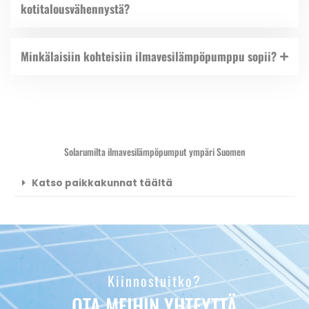
kotitalousvähennystä?
Minkälaisiin kohteisiin ilmavesilämpöpumppu sopii?
Solarumilta ilmavesilämpöpumput ympäri Suomen
Katso paikkakunnat täältä
Kiinnostuitko?
OTA MEIHIN YHTEYTTÄ