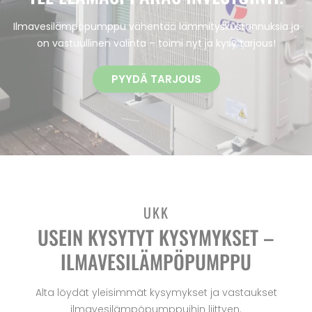
Ilmavesilämpöpumppu vähentää lämmityskustannuksia ja
on vastuullinen valinta – toimi nyt ja kysy tarjous!
PYYDÄ TARJOUS
UKK
USEIN KYSYTYT KYSYMYKSET –
ILMAVESILÄMPÖPUMPPU
Alta löydät yleisimmät kysymykset ja vastaukset
ilmavesilämpöpumppuihin liittyen.