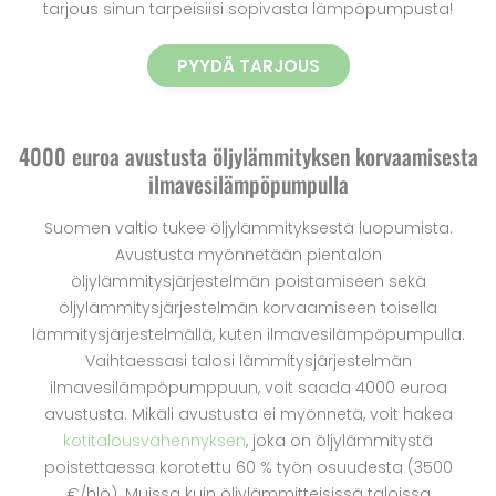
tarjous sinun tarpeisiisi sopivasta lämpöpumpusta!
PYYDÄ TARJOUS
4000 euroa avustusta öljylämmityksen korvaamisesta
ilmavesilämpöpumpulla
Suomen valtio tukee öljylämmityksestä luopumista.
Avustusta myönnetään pientalon
öljylämmitysjärjestelmän poistamiseen sekä
öljylämmitysjärjestelmän korvaamiseen toisella
lämmitysjärjestelmällä, kuten ilmavesilämpöpumpulla.
Vaihtaessasi talosi lämmitysjärjestelmän
ilmavesilämpöpumppuun, voit saada 4000 euroa
avustusta. Mikäli avustusta ei myönnetä, voit hakea
kotitalousvähennyksen
, joka on öljylämmitystä
poistettaessa korotettu 60 % työn osuudesta (3500
€/hlö). Muissa kuin öljylämmitteisissä taloissa