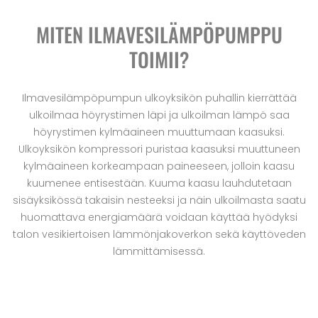
MITEN ILMAVESILÄMPÖPUMPPU
TOIMII?
Ilmavesilämpöpumpun ulkoyksikön puhallin kierrättää
ulkoilmaa höyrystimen läpi ja ulkoilman lämpö saa
höyrystimen kylmäaineen muuttumaan kaasuksi.
Ulkoyksikön kompressori puristaa kaasuksi muuttuneen
kylmäaineen korkeampaan paineeseen, jolloin kaasu
kuumenee entisestään. Kuuma kaasu lauhdutetaan
sisäyksikössä takaisin nesteeksi ja näin ulkoilmasta saatu
huomattava energiamäärä voidaan käyttää hyödyksi
talon vesikiertoisen lämmönjakoverkon sekä käyttöveden
lämmittämisessä.