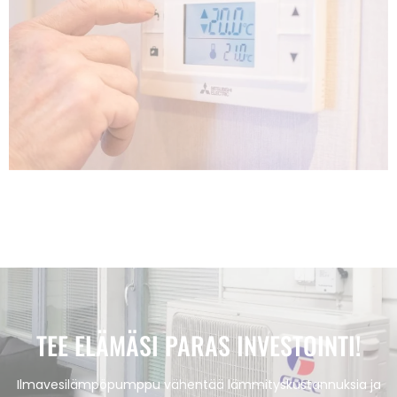
TEE ELÄMÄSI PARAS INVESTOINTI!
Ilmavesilämpöpumppu vähentää lämmityskustannuksia ja