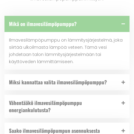
Mikä on ilmavesilämpöpumppu?
Ilmavesilämpöpumppu on lämmitysjärjestelmä, joka
siirtää ulkoilmasta lämpöä veteen. Tämä vesi
johdetaan talon lämmitysjärjestelmään tai
käyttöveden lämmittämiseen.
Miksi kannattaa valita ilmavesilämpöpumppu?
Vähentääkö ilmavesilämpöpumppu
energiankulutusta?
Saako ilmavesilämpöpumpun asennuksesta