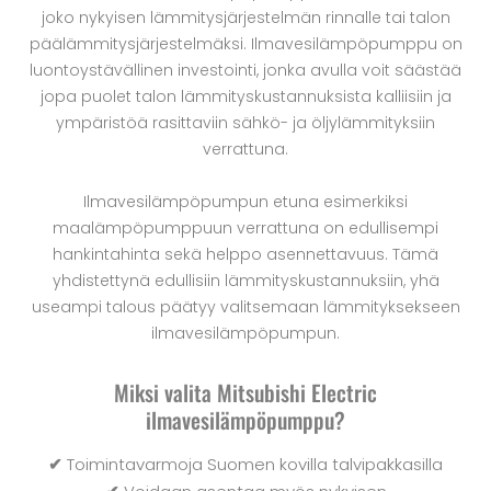
joko nykyisen lämmitysjärjestelmän rinnalle tai talon
päälämmitysjärjestelmäksi. Ilmavesilämpöpumppu on
luontoystävällinen investointi, jonka avulla voit säästää
jopa puolet talon lämmityskustannuksista kalliisiin ja
ympäristöä rasittaviin sähkö- ja öljylämmityksiin
verrattuna.
Ilmavesilämpöpumpun etuna esimerkiksi
maalämpöpumppuun verrattuna on edullisempi
hankintahinta sekä helppo asennettavuus. Tämä
yhdistettynä edullisiin lämmityskustannuksiin, yhä
useampi talous päätyy valitsemaan lämmityksekseen
ilmavesilämpöpumpun.
Miksi valita Mitsubishi Electric
ilmavesilämpöpumppu?
✔
Toimintavarmoja Suomen kovilla talvipakkasilla