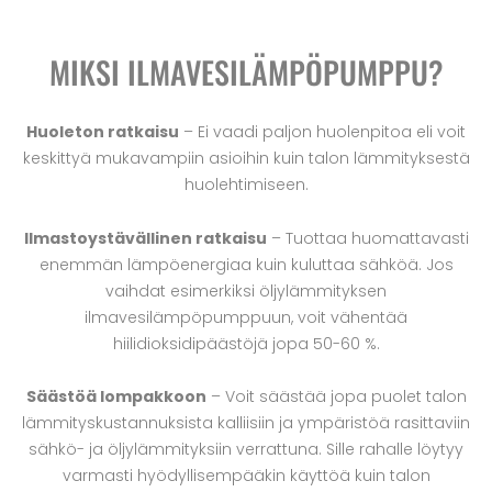
MIKSI ILMAVESILÄMPÖPUMPPU?
Huoleton ratkaisu
– Ei vaadi paljon huolenpitoa eli voit
keskittyä mukavampiin asioihin kuin talon lämmityksestä
huolehtimiseen.
Ilmastoystävällinen ratkaisu
– Tuottaa huomattavasti
enemmän lämpöenergiaa kuin kuluttaa sähköä. Jos
vaihdat esimerkiksi öljylämmityksen
ilmavesilämpöpumppuun, voit vähentää
hiilidioksidipäästöjä jopa 50-60 %.
Säästöä lompakkoon
– Voit säästää jopa puolet talon
lämmityskustannuksista kalliisiin ja ympäristöä rasittaviin
sähkö- ja öljylämmityksiin verrattuna. Sille rahalle löytyy
varmasti hyödyllisempääkin käyttöä kuin talon