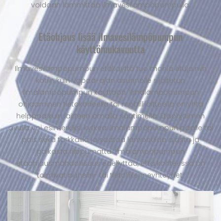
voidaan lämmittää ilmavesilämpöpumpulla.
Etäohjaus lisää ilmavesilämpöpumpun
käyttömukavuutta
Ilmavesilämpöpumpun etäkäyttö tuo monia etuja niin
kotiin kuin vapaa-ajan asunnolle sijoitetun
ilmalämpöpumpun käyttöön. Ilmalämpöpumpun
ohjaaminen tietokoneella tai mobiililaitteella on yhtä
helppoa kuin laitteen omalla säätimellä. Etäohjaimen
avulla voi esimerkiksi kytkeä ilmalämpöpumpun päälle tai
pois sekä tarkkailla ja säätää lämpötilaa ajasta ja
paikasta riippumatta. Ilmalämpöpumpun
etäohjausmahdollisuus edellyttää, että kohteessa on
toimivat puhelin- tai tietoliikenneyhteydet.