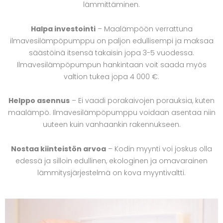
lämmittäminen.
Halpa investointi
– Maalämpöön verrattuna
ilmavesilämpöpumppu on paljon edullisempi ja maksaa
säästöinä itsensä takaisin jopa 3-5 vuodessa.
Ilmavesilämpöpumpun hankintaan voit saada myös
valtion tukea jopa 4 000 €.
Helppo asennus
– Ei vaadi porakaivojen porauksia, kuten
maalämpö. Ilmavesilämpöpumppu voidaan asentaa niin
uuteen kuin vanhaankin rakennukseen.
Nostaa kiinteistön arvoa
– Kodin myynti voi joskus olla
edessä ja silloin edullinen, ekologinen ja omavarainen
lämmitysjärjestelmä on kova myyntivaltti.