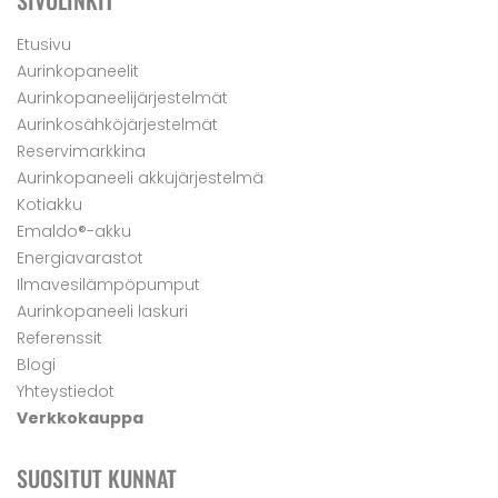
SIVULINKIT
Etusivu
Aurinkopaneelit
Aurinkopaneelijärjestelmät
Aurinkosähköjärjestelmät
Reservimarkkina
Aurinkopaneeli akkujärjestelmä
Kotiakku
Emaldo®-akku
Energiavarastot
Ilmavesilämpöpumput
Aurinkopaneeli laskuri
Referenssit
Blogi
Yhteystiedot
Verkkokauppa
SUOSITUT KUNNAT