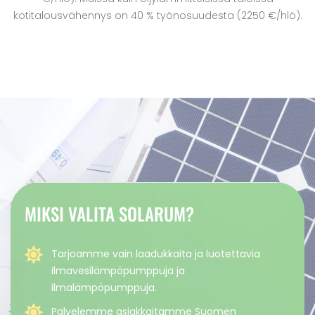
kotitalousvähennys on 40 % työnosuudesta (2250 €/hlö).
MIKSI VALITA SOLARUM?
Tarjoamme vain laadukkaita ja luotettavia
ilmavesilämpöpumppuja ja
ilmalämpöpumppuja.
Palvelemme asiakkaitamme Suomen