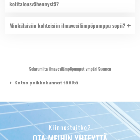
kotitalousvähennystä?
Minkälaisiin kohteisiin ilmavesilämpöpumppu sopii?
Solarumilta ilmavesilämpöpumput ympäri Suomen
Katso paikkakunnat täältä
Kiinnostuitko?
OTA MEIHIN YHTEYTTÄ