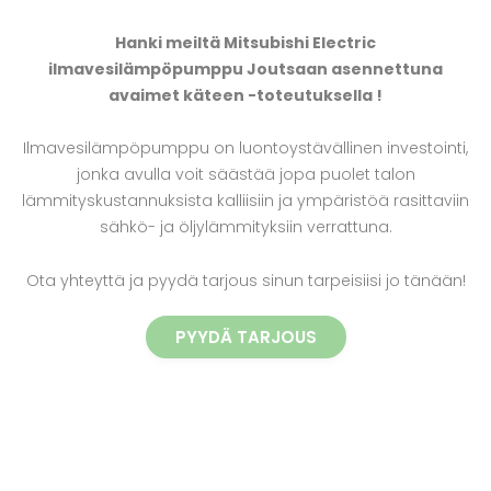
Hanki meiltä Mitsubishi Electric
ilmavesilämpöpumppu Joutsaan asennettuna
avaimet käteen -toteutuksella !
Ilmavesilämpöpumppu on luontoystävällinen investointi,
jonka avulla voit säästää jopa puolet talon
lämmityskustannuksista kalliisiin ja ympäristöä rasittaviin
sähkö- ja öljylämmityksiin verrattuna.
Ota yhteyttä ja pyydä tarjous sinun tarpeisiisi jo tänään!
PYYDÄ TARJOUS