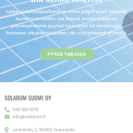
Laske säästölaskurillamme, miten paljon voisit säästää
aurinkovoimalalla. Jos haluat saada lisätietoa
palveluistamme, pyytää tarjouksen tai varata ajan
ilmaiseen alkukartoitukseen, niin ota rohkeasti yhteyttä.
PYYDÄ TARJOUS
SOLARUM SUOMI OY
040 801 1976
info@solarum.fi
Lentokatu 2, 90460 Oulunsalo