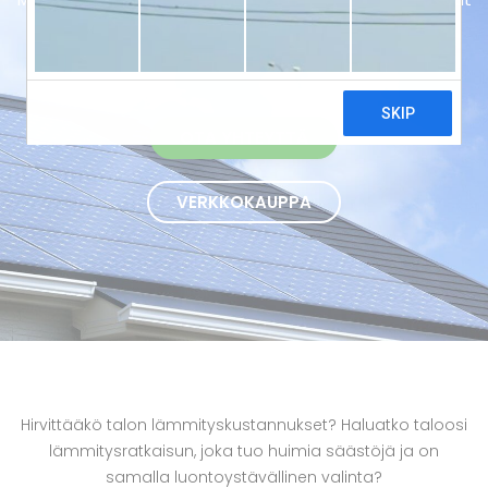
ja energiatehokkaat ilmavesilämpöpumput avaimet
käteen -periaatteella Joutsassa.
OTA YHTEYTTÄ
VERKKOKAUPPA
Hirvittääkö talon lämmityskustannukset? Haluatko taloosi
lämmitysratkaisun, joka tuo huimia säästöjä ja on
samalla luontoystävällinen valinta?