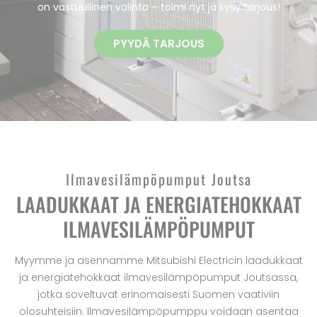
on vastuullinen valinta – toimi nyt ja kysy tarjous!
PYYDÄ TARJOUS
Ilmavesilämpöpumput Joutsa
LAADUKKAAT JA ENERGIATEHOKKAAT
ILMAVESILÄMPÖPUMPUT
Myymme ja asennamme Mitsubishi Electricin laadukkaat
ja energiatehokkaat ilmavesilämpöpumput Joutsassa,
jotka soveltuvat erinomaisesti Suomen vaativiin
olosuhteisiin. Ilmavesilämpöpumppu voidaan asentaa