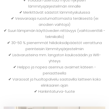
✔
Voidaan asentaa myös nykyisen
lämmitysjärjestelmän rinnalle
✔
Merkittävät säästöt lämmityskuluissa
✔
Vesivaraaja ruostumattomasta teräksestä (ei
anodien vaihtoja)
✔
Suuri lämpimän käyttöveden riittävyys (vaihtoventtiili -
tekniikalla)
✔
30-50 % pienemmät hiilidioksidipäästöt verrattuna
perinteisiin lämmitysjärjestelmiin
✔
Lisävarusteina mm. langaton kaukosäädin ja Wifi-
yhteys
✔
Helppo ja nopea asennus avaimet käteen -
periaatteella
✔
Varaosat ja huoltopalvelu saatavilla laitteen koko
elinkaaren ajan
✔
Hankintaturva-tuote