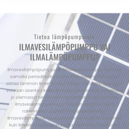
Tietoa lämpöpumpuista
ILMAVESILÄMPÖPUMPPU VAI
ILMALÄMPÖPUMPPU?
Ilmavesilämpöpumppu ja ilmalämpöpumppu toimivat
samalla periaatteella, mutta ilmavesilämpöpumppu
siirtää lämmön ilman sijasta veteen. Ilmalämpöpumppu
voidaan asentaa kaikenkokoisiin rakennuksiin tukemaan
jo olemassa olevaa lämmitysjärjestelmää, kun taas
ilmavesilämpöpumppu voidaan asentaa myös
rakennuksen päälämmitysjärjestelmäksi.
Ilmavesilämpöpumpun säästöpotentiaali on suurempi
kuin ilmalämpöpumpun, koska myös talon käyttövesi