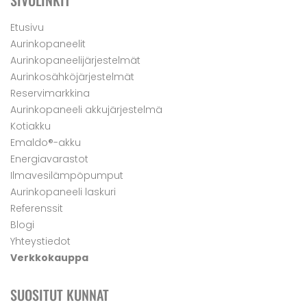
SIVULINKIT
Etusivu
Aurinkopaneelit
Aurinkopaneelijärjestelmät
Aurinkosähköjärjestelmät
Reservimarkkina
Aurinkopaneeli akkujärjestelmä
Kotiakku
Emaldo®-akku
Energiavarastot
Ilmavesilämpöpumput
Aurinkopaneeli laskuri
Referenssit
Blogi
Yhteystiedot
Verkkokauppa
SUOSITUT KUNNAT