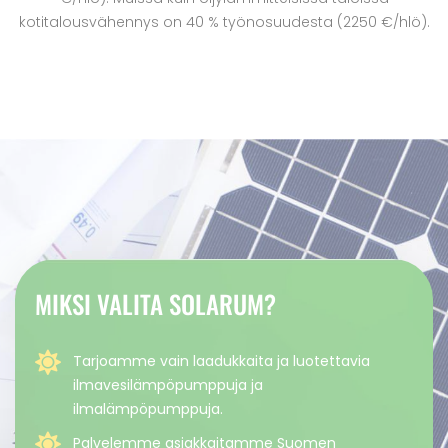
kotitalousvähennys on 40 % työnosuudesta (2250 €/hlö).
MIKSI VALITA SOLARUM?
Tarjoamme vain laadukkaita ja luotettavia
ilmavesilämpöpumppuja ja
ilmalämpöpumppuja.
Palvelemme asiakkaitamme Suomen