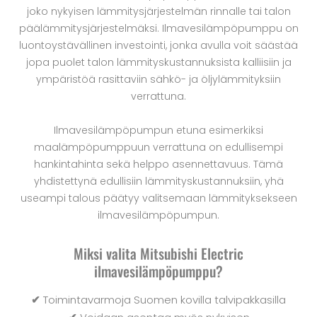
joko nykyisen lämmitysjärjestelmän rinnalle tai talon
päälämmitysjärjestelmäksi. Ilmavesilämpöpumppu on
luontoystävällinen investointi, jonka avulla voit säästää
jopa puolet talon lämmityskustannuksista kalliisiin ja
ympäristöä rasittaviin sähkö- ja öljylämmityksiin
verrattuna.
Ilmavesilämpöpumpun etuna esimerkiksi
maalämpöpumppuun verrattuna on edullisempi
hankintahinta sekä helppo asennettavuus. Tämä
yhdistettynä edullisiin lämmityskustannuksiin, yhä
useampi talous päätyy valitsemaan lämmityksekseen
ilmavesilämpöpumpun.
Miksi valita Mitsubishi Electric
ilmavesilämpöpumppu?
✔
Toimintavarmoja Suomen kovilla talvipakkasilla