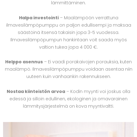
lämmittäminen.
Halpa investointi
– Maalämpöön verrattuna
ilmavesilämpöpumppu on paljon edullisempi ja maksaa
säästöinä itsensä takaisin jopa 3-5 vuodessa.
Ilmavesilämpöpumpun hankintaan voit saada myös
valtion tukea jopa 4 000 €.
Helppo asennus
– Ei vaadi porakaivojen porauksia, kuten
maalämpö. Ilmavesilämpöpumppu voidaan asentaa niin
uuteen kuin vanhaankin rakennukseen.
Nostaa kiinteistön arvoa
– Kodin myynti voi joskus olla
edessä ja silloin edullinen, ekologinen ja omavarainen
lämmitysjärjestelmä on kova myyntivaltti.