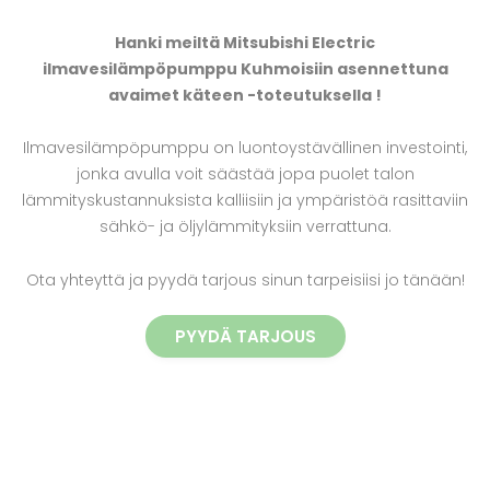
Hanki meiltä Mitsubishi Electric
ilmavesilämpöpumppu Kuhmoisiin asennettuna
avaimet käteen -toteutuksella !
Ilmavesilämpöpumppu on luontoystävällinen investointi,
jonka avulla voit säästää jopa puolet talon
lämmityskustannuksista kalliisiin ja ympäristöä rasittaviin
sähkö- ja öljylämmityksiin verrattuna.
Ota yhteyttä ja pyydä tarjous sinun tarpeisiisi jo tänään!
PYYDÄ TARJOUS