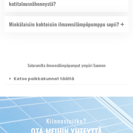
kotitalousvähennystä?
Minkälaisiin kohteisiin ilmavesilämpöpumppu sopii?
Solarumilta ilmavesilämpöpumput ympäri Suomen
Katso paikkakunnat täältä
Kiinnostuitko?
OTA MEIHIN YHTEYTTÄ