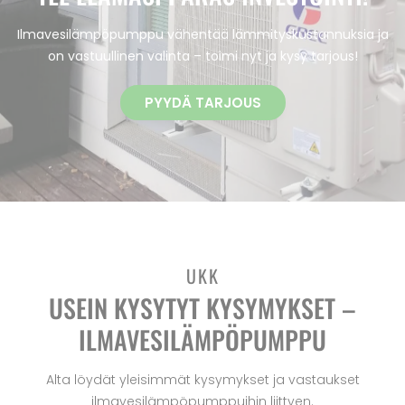
Ilmavesilämpöpumppu vähentää lämmityskustannuksia ja
on vastuullinen valinta – toimi nyt ja kysy tarjous!
PYYDÄ TARJOUS
UKK
USEIN KYSYTYT KYSYMYKSET –
ILMAVESILÄMPÖPUMPPU
Alta löydät yleisimmät kysymykset ja vastaukset
ilmavesilämpöpumppuihin liittyen.