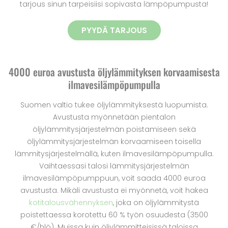
tarjous sinun tarpeisiisi sopivasta lämpöpumpusta!
PYYDÄ TARJOUS
4000 euroa avustusta öljylämmityksen korvaamisesta
ilmavesilämpöpumpulla
Suomen valtio tukee öljylämmityksestä luopumista.
Avustusta myönnetään pientalon
öljylämmitysjärjestelmän poistamiseen sekä
öljylämmitysjärjestelmän korvaamiseen toisella
lämmitysjärjestelmällä, kuten ilmavesilämpöpumpulla.
Vaihtaessasi talosi lämmitysjärjestelmän
ilmavesilämpöpumppuun, voit saada 4000 euroa
avustusta. Mikäli avustusta ei myönnetä, voit hakea
kotitalousvähennyksen
, joka on öljylämmitystä
poistettaessa korotettu 60 % työn osuudesta (3500
€/hlö). Muissa kuin öljylämmitteisissä taloissa