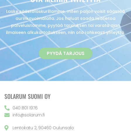
Laske säästölaskurillamme, miten paljon voisit säästää
aurinkovoimalalla. Jos haluat saada lisätietoa
palveluistamme, pyytää tarjouksen tai varata ajan
ilmaiseen alkukartoitukseen, niin ota rohkeasti yhteyttä.
PYYDÄ TARJOUS
SOLARUM SUOMI OY
040 801 1976
info@solarum.fi
Lentokatu 2, 90460 Oulunsalo