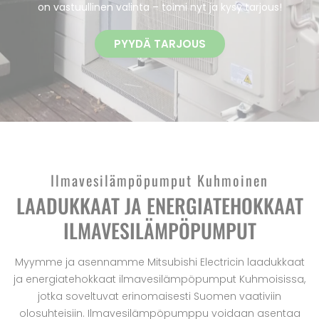
on vastuullinen valinta – toimi nyt ja kysy tarjous!
PYYDÄ TARJOUS
Ilmavesilämpöpumput Kuhmoinen
LAADUKKAAT JA ENERGIATEHOKKAAT
ILMAVESILÄMPÖPUMPUT
Myymme ja asennamme Mitsubishi Electricin laadukkaat
ja energiatehokkaat ilmavesilämpöpumput Kuhmoisissa,
jotka soveltuvat erinomaisesti Suomen vaativiin
olosuhteisiin. Ilmavesilämpöpumppu voidaan asentaa