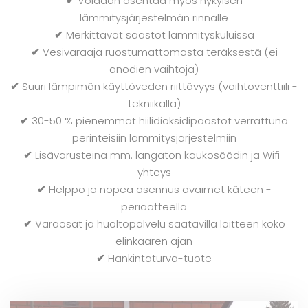
✔
Voidaan asentaa myös nykyisen
lämmitysjärjestelmän rinnalle
✔
Merkittävät säästöt lämmityskuluissa
✔
Vesivaraaja ruostumattomasta teräksestä (ei
anodien vaihtoja)
✔
Suuri lämpimän käyttöveden riittävyys (vaihtoventtiili -
tekniikalla)
✔
30-50 % pienemmät hiilidioksidipäästöt verrattuna
perinteisiin lämmitysjärjestelmiin
✔
Lisävarusteina mm. langaton kaukosäädin ja Wifi-
yhteys
✔
Helppo ja nopea asennus avaimet käteen -
periaatteella
✔
Varaosat ja huoltopalvelu saatavilla laitteen koko
elinkaaren ajan
✔
Hankintaturva-tuote