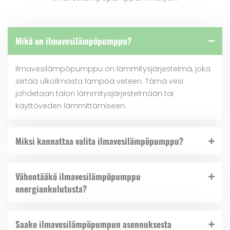
Mikä on ilmavesilämpöpumppu?
Ilmavesilämpöpumppu on lämmitysjärjestelmä, joka
siirtää ulkoilmasta lämpöä veteen. Tämä vesi
johdetaan talon lämmitysjärjestelmään tai
käyttöveden lämmittämiseen.
Miksi kannattaa valita ilmavesilämpöpumppu?
Vähentääkö ilmavesilämpöpumppu
energiankulutusta?
Saako ilmavesilämpöpumpun asennuksesta