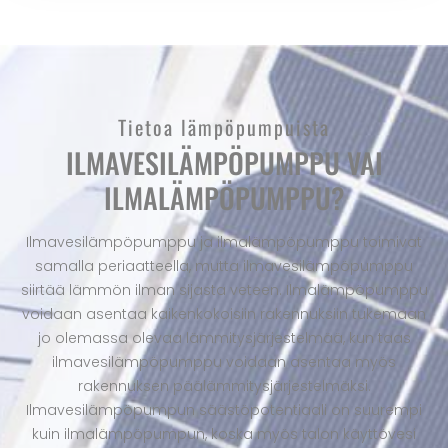
Tietoa lämpöpumpuista
ILMAVESILÄMPÖPUMPPU VAI
ILMALÄMPÖPUMPPU?
Ilmavesilämpöpumppu ja ilmalämpöpumppu toimivat
samalla periaatteella, mutta ilmavesilämpöpumppu
siirtää lämmön ilman sijasta veteen. Ilmalämpöpumppu
voidaan asentaa kaikenkokoisiin rakennuksiin tukemaan
jo olemassa olevaa lämmitysjärjestelmää, kun taas
ilmavesilämpöpumppu voidaan asentaa myös
rakennuksen päälämmitysjärjestelmäksi.
Ilmavesilämpöpumpun säästöpotentiaali on suurempi
kuin ilmalämpöpumpun, koska myös talon käyttövesi