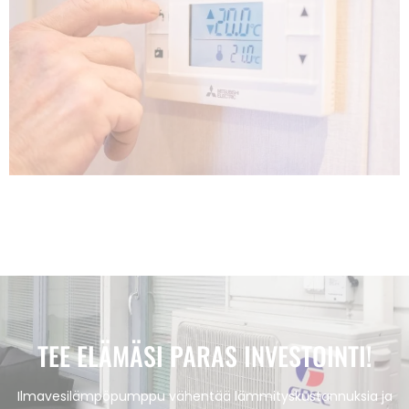
TEE ELÄMÄSI PARAS INVESTOINTI!
Ilmavesilämpöpumppu vähentää lämmityskustannuksia ja