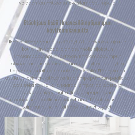
voidaan lämmittää ilmavesilämpöpumpulla.
Etäohjaus lisää ilmavesilämpöpumpun
käyttömukavuutta
Ilmavesilämpöpumpun etäkäyttö tuo monia etuja niin
kotiin kuin vapaa-ajan asunnolle sijoitetun
ilmalämpöpumpun käyttöön. Ilmalämpöpumpun
ohjaaminen tietokoneella tai mobiililaitteella on yhtä
helppoa kuin laitteen omalla säätimellä. Etäohjaimen
avulla voi esimerkiksi kytkeä ilmalämpöpumpun päälle tai
pois sekä tarkkailla ja säätää lämpötilaa ajasta ja
paikasta riippumatta. Ilmalämpöpumpun
etäohjausmahdollisuus edellyttää, että kohteessa on
toimivat puhelin- tai tietoliikenneyhteydet.