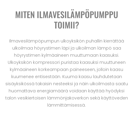
MITEN ILMAVESILÄMPÖPUMPPU
TOIMII?
Ilmavesilämpöpumpun ulkoyksikön puhallin kierrättää
ulkoilmaa höyrystimen läpi ja ulkoilman lämpö saa
höyrystimen kylmäaineen muuttumaan kaasuksi.
Ulkoyksikön kompressori puristaa kaasuksi muuttuneen
kylmäaineen korkeampaan paineeseen, jolloin kaasu
kuumenee entisestään. Kuuma kaasu lauhdutetaan
sisäyksikössä takaisin nesteeksi ja näin ulkoilmasta saatu
huomattava energiamäärä voidaan käyttää hyödyksi
talon vesikiertoisen lämmönjakoverkon sekä käyttöveden
lämmittämisessä.