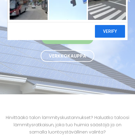
ja energiatehokkaat ilmavesilämpöpumput avaimet
käteen -periaatteella Kuhmoisissa.
OTA YHTEYTTÄ
VERKKOKAUPPA
Hirvittääkö talon lämmityskustannukset? Haluatko taloosi
lämmitysratkaisun, joka tuo huimia säästöjä ja on
samalla luontoystävällinen valinta?