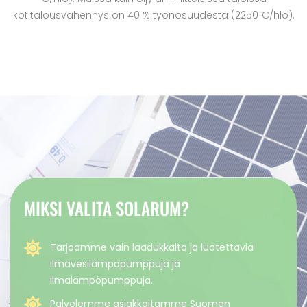
kotitalousvähennys on 40 % työnosuudesta (2250 €/hlö).
MIKSI VALITA SOLARUM?
Tarjoamme vain laadukkaita ja luotettavia
ilmavesilämpöpumppuja ja
ilmalämpöpumppuja.
Palvelemme asiakkaitamme Suomen