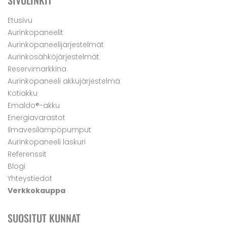
SIVULINKIT
Etusivu
Aurinkopaneelit
Aurinkopaneelijärjestelmät
Aurinkosähköjärjestelmät
Reservimarkkina
Aurinkopaneeli akkujärjestelmä
Kotiakku
Emaldo®-akku
Energiavarastot
Ilmavesilämpöpumput
Aurinkopaneeli laskuri
Referenssit
Blogi
Yhteystiedot
Verkkokauppa
SUOSITUT KUNNAT