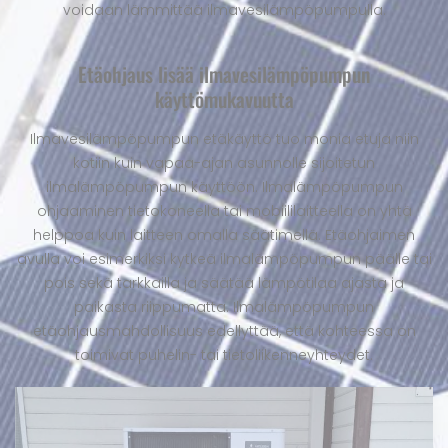
voidaan lämmittää ilmavesilämpöpumpulla.
Etäohjaus lisää ilmavesilämpöpumpun
käyttömukavuutta
Ilmavesilämpöpumpun etäkäyttö tuo monia etuja niin
kotiin kuin vapaa-ajan asunnolle sijoitetun
ilmalämpöpumpun käyttöön. Ilmalämpöpumpun
ohjaaminen tietokoneella tai mobiililaitteella on yhtä
helppoa kuin laitteen omalla säätimellä. Etäohjaimen
avulla voi esimerkiksi kytkeä ilmalämpöpumpun päälle tai
pois sekä tarkkailla ja säätää lämpötilaa ajasta ja
paikasta riippumatta. Ilmalämpöpumpun
etäohjausmahdollisuus edellyttää, että kohteessa on
toimivat puhelin- tai tietoliikenneyhteydet.