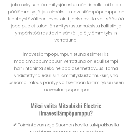
joko nykyisen lämmitysjärjestelmän rinnalle tai talon
päälämmitysjärjestelmäksi. Ilmavesilämpöpumppu on
luontoystävällinen investointi, jonka avulla voit säästää
jopa puolet talon lämmityskustannuksista kalliisiin ja
ympäristöä rasittaviin sähkö- ja öljylämmityksiin
verrattuna.
Ilmavesilämpöpumpun etuna esimerkiksi
maalämpöpumppuun verrattuna on edullisempi
hankintahinta sekä helppo asennettavuus. Tämä
yhdistettynä edullisiin lämmityskustannuksiin, yhä
useampi talous päätyy valitsemaan lämmityksekseen
ilmavesilämpöpumpun.
Miksi valita Mitsubishi Electric
ilmavesilämpöpumppu?
✔
Toimintavarmoja Suomen kovilla talvipakkasilla