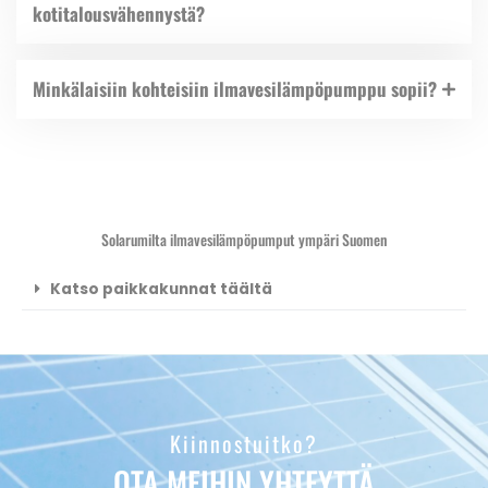
kotitalousvähennystä?
Minkälaisiin kohteisiin ilmavesilämpöpumppu sopii?
Solarumilta ilmavesilämpöpumput ympäri Suomen
Katso paikkakunnat täältä
Kiinnostuitko?
OTA MEIHIN YHTEYTTÄ