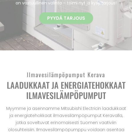
on vastuullinen valinta – toimi nyt ja kysy tarjous!
PYYDÄ TARJOUS
Ilmavesilämpöpumput Kerava
LAADUKKAAT JA ENERGIATEHOKKAAT
ILMAVESILÄMPÖPUMPUT
Myymme ja asennamme Mitsubishi Electricin laadukkaat
ja energiatehokkaat ilmavesilämpöpumput Keravalla,
jotka soveltuvat erinomaisesti Suomen vaativiin
olosuhteisiin. Ilmavesilämpöpumppu voidaan asentaa