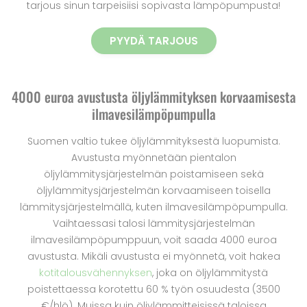
tarjous sinun tarpeisiisi sopivasta lämpöpumpusta!
PYYDÄ TARJOUS
4000 euroa avustusta öljylämmityksen korvaamisesta
ilmavesilämpöpumpulla
Suomen valtio tukee öljylämmityksestä luopumista.
Avustusta myönnetään pientalon
öljylämmitysjärjestelmän poistamiseen sekä
öljylämmitysjärjestelmän korvaamiseen toisella
lämmitysjärjestelmällä, kuten ilmavesilämpöpumpulla.
Vaihtaessasi talosi lämmitysjärjestelmän
ilmavesilämpöpumppuun, voit saada 4000 euroa
avustusta. Mikäli avustusta ei myönnetä, voit hakea
kotitalousvähennyksen
, joka on öljylämmitystä
poistettaessa korotettu 60 % työn osuudesta (3500
€/hlö). Muissa kuin öljylämmitteisissä taloissa