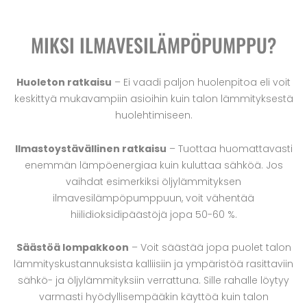
MIKSI ILMAVESILÄMPÖPUMPPU?
Huoleton ratkaisu
– Ei vaadi paljon huolenpitoa eli voit
keskittyä mukavampiin asioihin kuin talon lämmityksestä
huolehtimiseen.
Ilmastoystävällinen ratkaisu
– Tuottaa huomattavasti
enemmän lämpöenergiaa kuin kuluttaa sähköä. Jos
vaihdat esimerkiksi öljylämmityksen
ilmavesilämpöpumppuun, voit vähentää
hiilidioksidipäästöjä jopa 50-60 %.
Säästöä lompakkoon
– Voit säästää jopa puolet talon
lämmityskustannuksista kalliisiin ja ympäristöä rasittaviin
sähkö- ja öljylämmityksiin verrattuna. Sille rahalle löytyy
varmasti hyödyllisempääkin käyttöä kuin talon