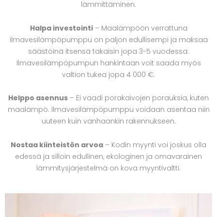
lämmittäminen.
Halpa investointi
– Maalämpöön verrattuna
ilmavesilämpöpumppu on paljon edullisempi ja maksaa
säästöinä itsensä takaisin jopa 3-5 vuodessa.
Ilmavesilämpöpumpun hankintaan voit saada myös
valtion tukea jopa 4 000 €.
Helppo asennus
– Ei vaadi porakaivojen porauksia, kuten
maalämpö. Ilmavesilämpöpumppu voidaan asentaa niin
uuteen kuin vanhaankin rakennukseen.
Nostaa kiinteistön arvoa
– Kodin myynti voi joskus olla
edessä ja silloin edullinen, ekologinen ja omavarainen
lämmitysjärjestelmä on kova myyntivaltti.