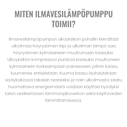
MITEN ILMAVESILÄMPÖPUMPPU
TOIMII?
Ilmavesilämpöpumpun ulkoyksikön puhallin kierrättää
ulkoilmaa höyrystimen läpi ja ulkoilman lämpö saa
höyrystimen kylmäaineen muuttumaan kaasuksi.
Ulkoyksikön kompressori puristaa kaasuksi muuttuneen
kylmäaineen korkeampaan paineeseen, jolloin kaasu
kuumenee entisestään. Kuuma kaasu lauhdutetaan
sisäyksikössä takaisin nesteeksi ja näin ulkoilmasta saatu
huomattava energiamäärä voidaan käyttää hyödyksi
talon vesikiertoisen lämmönjakoverkon sekä käyttöveden
lämmittämisessä.