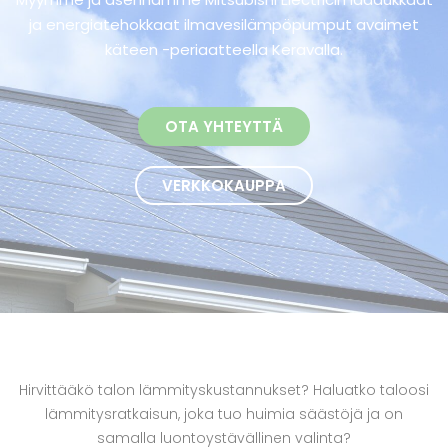
ja energiatehokkaat ilmavesilämpöpumput avaimet
käteen -periaatteella Keravalla.
OTA YHTEYTTÄ
VERKKOKAUPPA
Hirvittääkö talon lämmityskustannukset? Haluatko taloosi
lämmitysratkaisun, joka tuo huimia säästöjä ja on
samalla luontoystävällinen valinta?