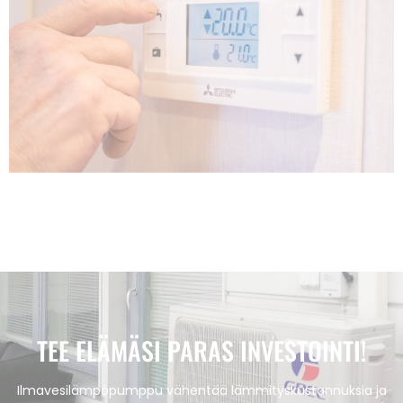
TEE ELÄMÄSI PARAS INVESTOINTI!
Ilmavesilämpöpumppu vähentää lämmityskustannuksia ja