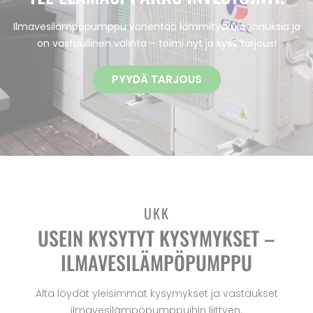
Ilmavesilämpöpumppu vähentää lämmityskustannuksia ja
on vastuullinen valinta – toimi nyt ja kysy tarjous!
PYYDÄ TARJOUS
UKK
USEIN KYSYTYT KYSYMYKSET –
ILMAVESILÄMPÖPUMPPU
Alta löydät yleisimmät kysymykset ja vastaukset
ilmavesilämpöpumppuihin liittyen.