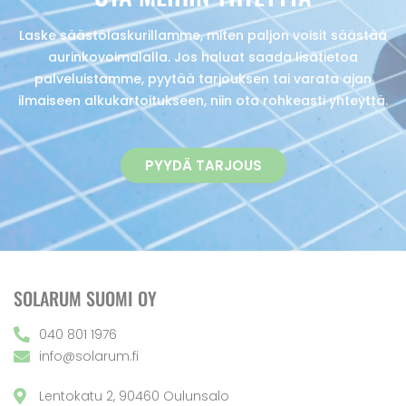
Laske säästölaskurillamme, miten paljon voisit säästää
aurinkovoimalalla. Jos haluat saada lisätietoa
palveluistamme, pyytää tarjouksen tai varata ajan
ilmaiseen alkukartoitukseen, niin ota rohkeasti yhteyttä.
PYYDÄ TARJOUS
SOLARUM SUOMI OY
040 801 1976
info@solarum.fi
Lentokatu 2, 90460 Oulunsalo