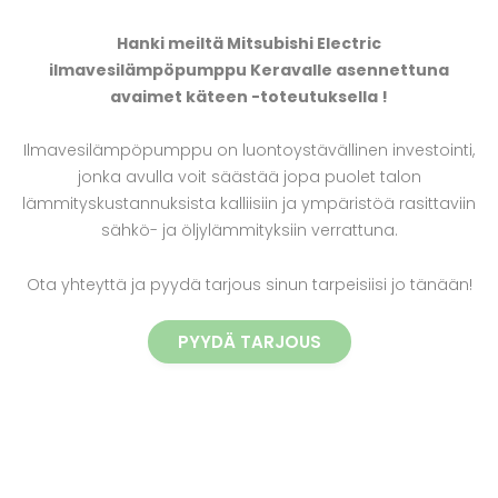
Hanki meiltä Mitsubishi Electric
ilmavesilämpöpumppu Keravalle asennettuna
avaimet käteen -toteutuksella !
Ilmavesilämpöpumppu on luontoystävällinen investointi,
jonka avulla voit säästää jopa puolet talon
lämmityskustannuksista kalliisiin ja ympäristöä rasittaviin
sähkö- ja öljylämmityksiin verrattuna.
Ota yhteyttä ja pyydä tarjous sinun tarpeisiisi jo tänään!
PYYDÄ TARJOUS