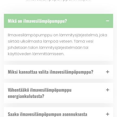
Mikä on ilmavesilämpöpumppu?
Ilmavesilämpöpumppu on lämmitysjärjestelmä, joka
siirtää ulkoilmasta lämpöä veteen. Tämä vesi
johdetaan talon lämmitysjärjestelmään tai
käyttöveden lämmittämiseen.
Miksi kannattaa valita ilmavesilämpöpumppu?
Vähentääkö ilmavesilämpöpumppu
energiankulutusta?
Saako ilmavesilämpöpumpun asennuksesta