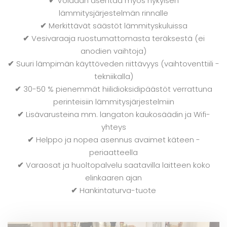
✔
Voidaan asentaa myös nykyisen
lämmitysjärjestelmän rinnalle
✔
Merkittävät säästöt lämmityskuluissa
✔
Vesivaraaja ruostumattomasta teräksestä (ei
anodien vaihtoja)
✔
Suuri lämpimän käyttöveden riittävyys (vaihtoventtiili -
tekniikalla)
✔
30-50 % pienemmät hiilidioksidipäästöt verrattuna
perinteisiin lämmitysjärjestelmiin
✔
Lisävarusteina mm. langaton kaukosäädin ja Wifi-
yhteys
✔
Helppo ja nopea asennus avaimet käteen -
periaatteella
✔
Varaosat ja huoltopalvelu saatavilla laitteen koko
elinkaaren ajan
✔
Hankintaturva-tuote