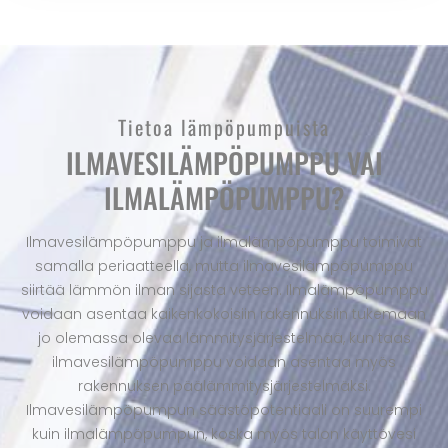
Tietoa lämpöpumpuista
ILMAVESILÄMPÖPUMPPU VAI
ILMALÄMPÖPUMPPU?
Ilmavesilämpöpumppu ja ilmalämpöpumppu toimivat
samalla periaatteella, mutta ilmavesilämpöpumppu
siirtää lämmön ilman sijasta veteen. Ilmalämpöpumppu
voidaan asentaa kaikenkokoisiin rakennuksiin tukemaan
jo olemassa olevaa lämmitysjärjestelmää, kun taas
ilmavesilämpöpumppu voidaan asentaa myös
rakennuksen päälämmitysjärjestelmäksi.
Ilmavesilämpöpumpun säästöpotentiaali on suurempi
kuin ilmalämpöpumpun, koska myös talon käyttövesi