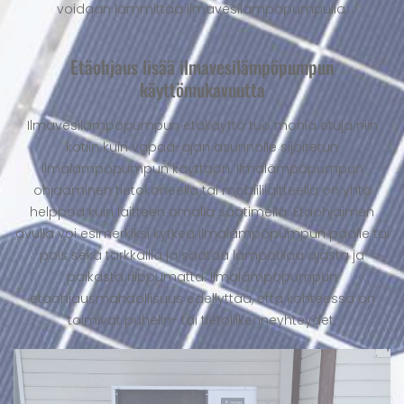
voidaan lämmittää ilmavesilämpöpumpulla.
Etäohjaus lisää ilmavesilämpöpumpun
käyttömukavuutta
Ilmavesilämpöpumpun etäkäyttö tuo monia etuja niin
kotiin kuin vapaa-ajan asunnolle sijoitetun
ilmalämpöpumpun käyttöön. Ilmalämpöpumpun
ohjaaminen tietokoneella tai mobiililaitteella on yhtä
helppoa kuin laitteen omalla säätimellä. Etäohjaimen
avulla voi esimerkiksi kytkeä ilmalämpöpumpun päälle tai
pois sekä tarkkailla ja säätää lämpötilaa ajasta ja
paikasta riippumatta. Ilmalämpöpumpun
etäohjausmahdollisuus edellyttää, että kohteessa on
toimivat puhelin- tai tietoliikenneyhteydet.