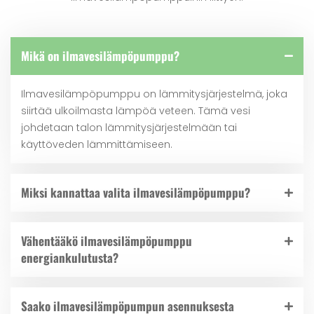
Mikä on ilmavesilämpöpumppu?
Ilmavesilämpöpumppu on lämmitysjärjestelmä, joka
siirtää ulkoilmasta lämpöä veteen. Tämä vesi
johdetaan talon lämmitysjärjestelmään tai
käyttöveden lämmittämiseen.
Miksi kannattaa valita ilmavesilämpöpumppu?
Vähentääkö ilmavesilämpöpumppu
energiankulutusta?
Saako ilmavesilämpöpumpun asennuksesta