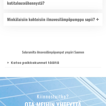
kotitalousvähennystä?
Minkälaisiin kohteisiin ilmavesilämpöpumppu sopii?
Solarumilta ilmavesilämpöpumput ympäri Suomen
Katso paikkakunnat täältä
Kiinnostuitko?
OTA MEIHIN YHTEYTTÄ