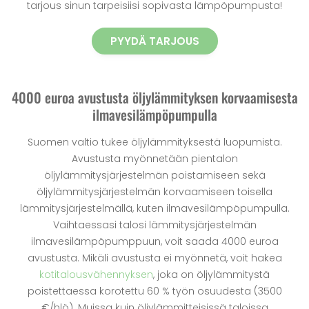
tarjous sinun tarpeisiisi sopivasta lämpöpumpusta!
PYYDÄ TARJOUS
4000 euroa avustusta öljylämmityksen korvaamisesta
ilmavesilämpöpumpulla
Suomen valtio tukee öljylämmityksestä luopumista.
Avustusta myönnetään pientalon
öljylämmitysjärjestelmän poistamiseen sekä
öljylämmitysjärjestelmän korvaamiseen toisella
lämmitysjärjestelmällä, kuten ilmavesilämpöpumpulla.
Vaihtaessasi talosi lämmitysjärjestelmän
ilmavesilämpöpumppuun, voit saada 4000 euroa
avustusta. Mikäli avustusta ei myönnetä, voit hakea
kotitalousvähennyksen
, joka on öljylämmitystä
poistettaessa korotettu 60 % työn osuudesta (3500
€/hlö). Muissa kuin öljylämmitteisissä taloissa