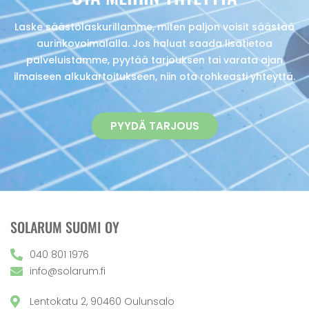
Laske säästölaskurillamme, miten paljon voisit säästää
aurinkovoimalalla. Jos haluat saada lisätietoa
palveluistamme, pyytää tarjouksen tai varata ajan
ilmaiseen alkukartoitukseen, niin ota rohkeasti yhteyttä.
PYYDÄ TARJOUS
SOLARUM SUOMI OY
040 801 1976
info@solarum.fi
Lentokatu 2, 90460 Oulunsalo