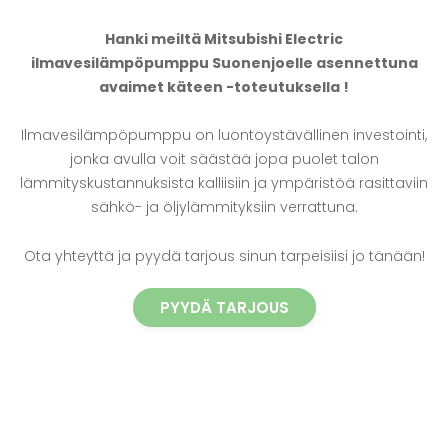
Hanki meiltä Mitsubishi Electric
ilmavesilämpöpumppu Suonenjoelle asennettuna
avaimet käteen -toteutuksella !
Ilmavesilämpöpumppu on luontoystävällinen investointi,
jonka avulla voit säästää jopa puolet talon
lämmityskustannuksista kalliisiin ja ympäristöä rasittaviin
sähkö- ja öljylämmityksiin verrattuna.
Ota yhteyttä ja pyydä tarjous sinun tarpeisiisi jo tänään!
PYYDÄ TARJOUS