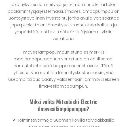
joko nykyisen lämmitysjärjestelmän rinnalle tai talon
päälämmitysjärjestelmäksi. Ilmavesilämpöpumppu on
luontoystävällinen investointi, jonka avulla voit säästää
jopa puolet talon lämmityskustannuksista kalliisiin ja
ympäristöä rasittaviin sähkö- ja öljylämmityksiin
verrattuna.
Ilmavesilämpöpumpun etuna esimerkiksi
maalämpöpumppuun verrattuna on edullisempi
hankintahinta sekä helppo asennettavuus. Tämä
yhdistettynä edullisiin lämmityskustannuksiin, yhä
useampi talous päätyy valitsemaan lämmityksekseen
ilmavesilämpöpumpun.
Miksi valita Mitsubishi Electric
ilmavesilämpöpumppu?
✔
Toimintavarmoja Suomen kovilla talvipakkasilla