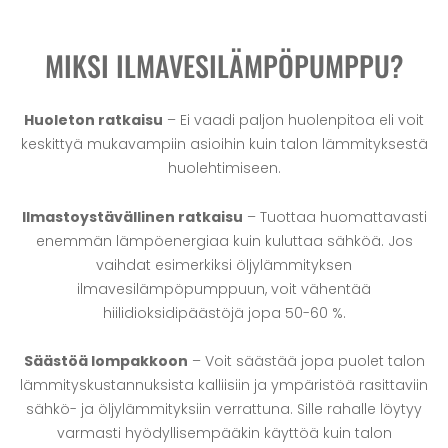
MIKSI ILMAVESILÄMPÖPUMPPU?
Huoleton ratkaisu
– Ei vaadi paljon huolenpitoa eli voit
keskittyä mukavampiin asioihin kuin talon lämmityksestä
huolehtimiseen.
Ilmastoystävällinen ratkaisu
– Tuottaa huomattavasti
enemmän lämpöenergiaa kuin kuluttaa sähköä. Jos
vaihdat esimerkiksi öljylämmityksen
ilmavesilämpöpumppuun, voit vähentää
hiilidioksidipäästöjä jopa 50-60 %.
Säästöä lompakkoon
– Voit säästää jopa puolet talon
lämmityskustannuksista kalliisiin ja ympäristöä rasittaviin
sähkö- ja öljylämmityksiin verrattuna. Sille rahalle löytyy
varmasti hyödyllisempääkin käyttöä kuin talon