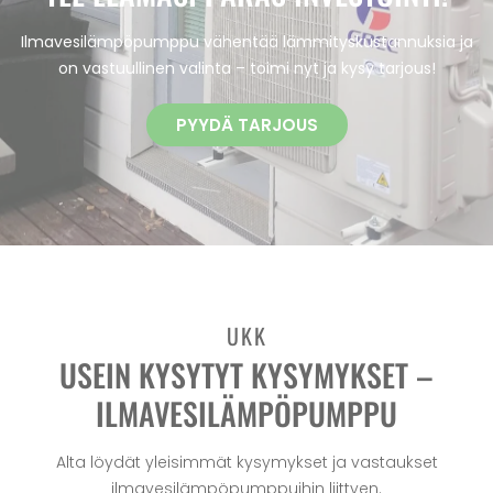
Ilmavesilämpöpumppu vähentää lämmityskustannuksia ja
on vastuullinen valinta – toimi nyt ja kysy tarjous!
PYYDÄ TARJOUS
UKK
USEIN KYSYTYT KYSYMYKSET –
ILMAVESILÄMPÖPUMPPU
Alta löydät yleisimmät kysymykset ja vastaukset
ilmavesilämpöpumppuihin liittyen.