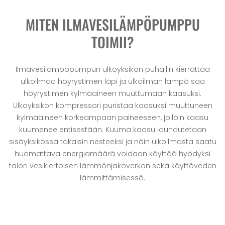
MITEN ILMAVESILÄMPÖPUMPPU
TOIMII?
Ilmavesilämpöpumpun ulkoyksikön puhallin kierrättää
ulkoilmaa höyrystimen läpi ja ulkoilman lämpö saa
höyrystimen kylmäaineen muuttumaan kaasuksi.
Ulkoyksikön kompressori puristaa kaasuksi muuttuneen
kylmäaineen korkeampaan paineeseen, jolloin kaasu
kuumenee entisestään. Kuuma kaasu lauhdutetaan
sisäyksikössä takaisin nesteeksi ja näin ulkoilmasta saatu
huomattava energiamäärä voidaan käyttää hyödyksi
talon vesikiertoisen lämmönjakoverkon sekä käyttöveden
lämmittämisessä.