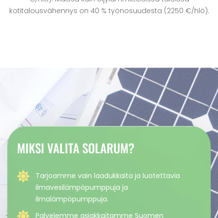
kotitalousvähennys on 40 % työnosuudesta (2250 €/hlö).
MIKSI VALITA SOLARUM?
Tarjoamme vain laadukkaita ja luotettavia
ilmavesilämpöpumppuja ja
ilmalämpöpumppuja.
Palvelemme asiakkaitamme Suomen