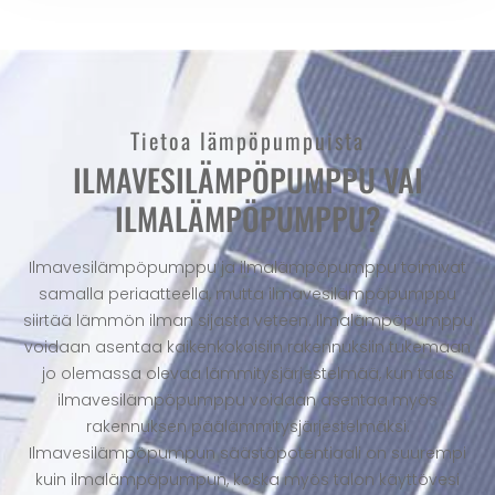
Tietoa lämpöpumpuista
ILMAVESILÄMPÖPUMPPU VAI
ILMALÄMPÖPUMPPU?
Ilmavesilämpöpumppu ja ilmalämpöpumppu toimivat
samalla periaatteella, mutta ilmavesilämpöpumppu
siirtää lämmön ilman sijasta veteen. Ilmalämpöpumppu
voidaan asentaa kaikenkokoisiin rakennuksiin tukemaan
jo olemassa olevaa lämmitysjärjestelmää, kun taas
ilmavesilämpöpumppu voidaan asentaa myös
rakennuksen päälämmitysjärjestelmäksi.
Ilmavesilämpöpumpun säästöpotentiaali on suurempi
kuin ilmalämpöpumpun, koska myös talon käyttövesi