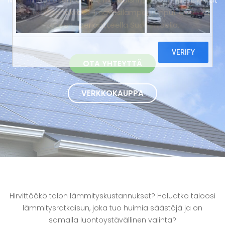
ja energiatehokkaat ilmavesilämpöpumput avaimet
käteen -periaatteella Suonenjoella.
OTA YHTEYTTÄ
VERKKOKAUPPA
Hirvittääkö talon lämmityskustannukset? Haluatko taloosi
lämmitysratkaisun, joka tuo huimia säästöjä ja on
samalla luontoystävällinen valinta?