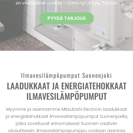
on vastuullinen valinta – toimi nyt ja kysy tarjous!
PYYDÄ TARJOUS
Ilmavesilämpöpumput Suonenjoki
LAADUKKAAT JA ENERGIATEHOKKAAT
ILMAVESILÄMPÖPUMPUT
Myymme ja asennamme Mitsubishi Electricin laadukkaat
ja energiatehokkaat ilmavesilämpöpumput Suonenjoella,
jotka soveltuvat erinomaisesti Suomen vaativiin
olosuhteisiin. Ilmavesilämpöpumppu voidaan asentaa