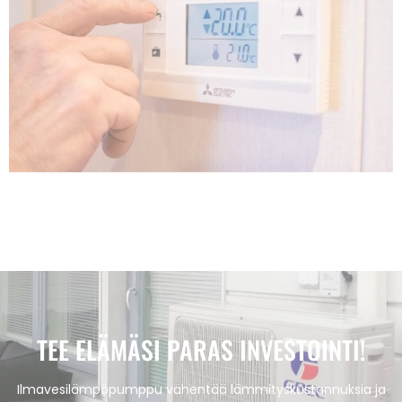
TEE ELÄMÄSI PARAS INVESTOINTI!
Ilmavesilämpöpumppu vähentää lämmityskustannuksia ja