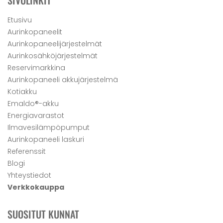
SIVULINKIT
Etusivu
Aurinkopaneelit
Aurinkopaneelijärjestelmät
Aurinkosähköjärjestelmät
Reservimarkkina
Aurinkopaneeli akkujärjestelmä
Kotiakku
Emaldo®-akku
Energiavarastot
Ilmavesilämpöpumput
Aurinkopaneeli laskuri
Referenssit
Blogi
Yhteystiedot
Verkkokauppa
SUOSITUT KUNNAT