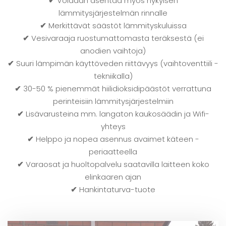
✔
Voidaan asentaa myös nykyisen
lämmitysjärjestelmän rinnalle
✔
Merkittävät säästöt lämmityskuluissa
✔
Vesivaraaja ruostumattomasta teräksestä (ei
anodien vaihtoja)
✔
Suuri lämpimän käyttöveden riittävyys (vaihtoventtiili -
tekniikalla)
✔
30-50 % pienemmät hiilidioksidipäästöt verrattuna
perinteisiin lämmitysjärjestelmiin
✔
Lisävarusteina mm. langaton kaukosäädin ja Wifi-
yhteys
✔
Helppo ja nopea asennus avaimet käteen -
periaatteella
✔
Varaosat ja huoltopalvelu saatavilla laitteen koko
elinkaaren ajan
✔
Hankintaturva-tuote