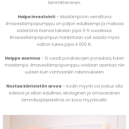
lämmittäminen.
Halpa investointi
– Maalämpöön verrattuna
ilmavesilämpöpumppu on paljon edullisempi ja maksaa
säästöinä itsensä takaisin jopa 3-5 vuodessa.
Ilmavesilämpöpumpun hankintaan voit saada myös
valtion tukea jopa 4 000 €.
Helppo asennus
– Ei vaadi porakaivojen porauksia, kuten
maalämpö. Ilmavesilämpöpumppu voidaan asentaa niin
uuteen kuin vanhaankin rakennukseen.
Nostaa kiinteistön arvoa
– Kodin myynti voi joskus olla
edessä ja silloin edullinen, ekologinen ja omavarainen
lämmitysjärjestelmä on kova myyntivaltti.