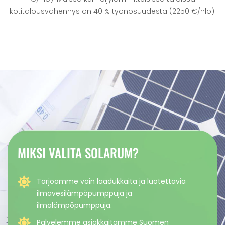
kotitalousvähennys on 40 % työnosuudesta (2250 €/hlö).
MIKSI VALITA SOLARUM?
Tarjoamme vain laadukkaita ja luotettavia
ilmavesilämpöpumppuja ja
ilmalämpöpumppuja.
Palvelemme asiakkaitamme Suomen