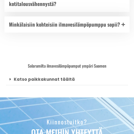
kotitalousvähennystä?
Minkälaisiin kohteisiin ilmavesilämpöpumppu sopii?
Solarumilta ilmavesilämpöpumput ympäri Suomen
Katso paikkakunnat täältä
Kiinnostuitko?
OTA MEIHIN YHTEYTTÄ