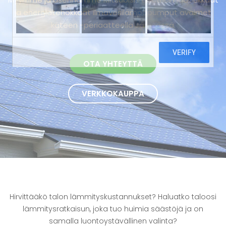
ja energiatehokkaat ilmavesilämpöpumput avaimet
käteen -periaatteella Jämsässä.
OTA YHTEYTTÄ
VERKKOKAUPPA
Hirvittääkö talon lämmityskustannukset? Haluatko taloosi
lämmitysratkaisun, joka tuo huimia säästöjä ja on
samalla luontoystävällinen valinta?