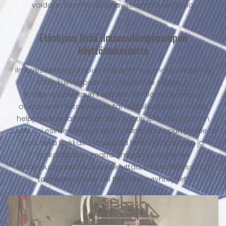
voidaan lämmittää ilmavesilämpöpumpulla.
Etäohjaus lisää ilmavesilämpöpumpun
käyttömukavuutta
Ilmavesilämpöpumpun etäkäyttö tuo monia etuja niin
kotiin kuin vapaa-ajan asunnolle sijoitetun
ilmalämpöpumpun käyttöön. Ilmalämpöpumpun
ohjaaminen tietokoneella tai mobiililaitteella on yhtä
helppoa kuin laitteen omalla säätimellä. Etäohjaimen
avulla voi esimerkiksi kytkeä ilmalämpöpumpun päälle tai
pois sekä tarkkailla ja säätää lämpötilaa ajasta ja
paikasta riippumatta. Ilmalämpöpumpun
etäohjausmahdollisuus edellyttää, että kohteessa on
toimivat puhelin- tai tietoliikenneyhteydet.