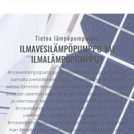
Tietoa lämpöpumpuista
ILMAVESILÄMPÖPUMPPU VAI
ILMALÄMPÖPUMPPU?
Ilmavesilämpöpumppu ja ilmalämpöpumppu toimivat
samalla periaatteella, mutta ilmavesilämpöpumppu
siirtää lämmön ilman sijasta veteen. Ilmalämpöpumppu
voidaan asentaa kaikenkokoisiin rakennuksiin tukemaan
jo olemassa olevaa lämmitysjärjestelmää, kun taas
ilmavesilämpöpumppu voidaan asentaa myös
rakennuksen päälämmitysjärjestelmäksi.
Ilmavesilämpöpumpun säästöpotentiaali on suurempi
kuin ilmalämpöpumpun, koska myös talon käyttövesi