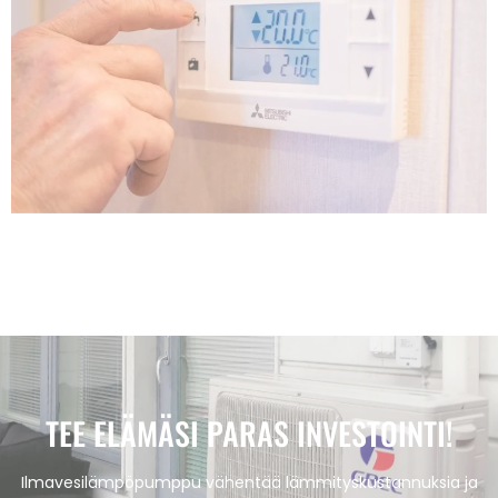
TEE ELÄMÄSI PARAS INVESTOINTI!
Ilmavesilämpöpumppu vähentää lämmityskustannuksia ja