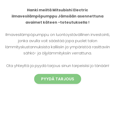
Hanki meiltä Mitsubishi Electric
ilmavesilämpöpumppu Jämsään asennettuna
avaimet käteen -toteutuksella !
Ilmavesilämpöpumppu on luontoystävällinen investointi,
jonka avulla voit säästää jopa puolet talon
lämmityskustannuksista kalliisiin ja ympäristöä rasittaviin
sähkö- ja öljylämmityksiin verrattuna.
Ota yhteyttä ja pyydä tarjous sinun tarpeisiisi jo tänään!
PYYDÄ TARJOUS