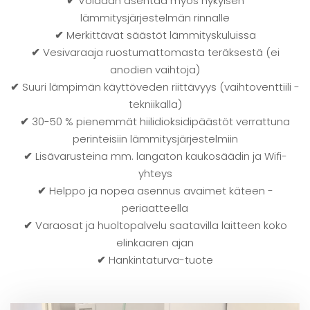
✔
Voidaan asentaa myös nykyisen
lämmitysjärjestelmän rinnalle
✔
Merkittävät säästöt lämmityskuluissa
✔
Vesivaraaja ruostumattomasta teräksestä (ei
anodien vaihtoja)
✔
Suuri lämpimän käyttöveden riittävyys (vaihtoventtiili -
tekniikalla)
✔
30-50 % pienemmät hiilidioksidipäästöt verrattuna
perinteisiin lämmitysjärjestelmiin
✔
Lisävarusteina mm. langaton kaukosäädin ja Wifi-
yhteys
✔
Helppo ja nopea asennus avaimet käteen -
periaatteella
✔
Varaosat ja huoltopalvelu saatavilla laitteen koko
elinkaaren ajan
✔
Hankintaturva-tuote