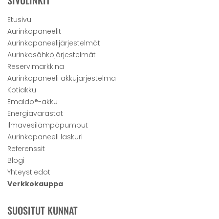
SIVULINKIT
Etusivu
Aurinkopaneelit
Aurinkopaneelijärjestelmät
Aurinkosähköjärjestelmät
Reservimarkkina
Aurinkopaneeli akkujärjestelmä
Kotiakku
Emaldo®-akku
Energiavarastot
Ilmavesilämpöpumput
Aurinkopaneeli laskuri
Referenssit
Blogi
Yhteystiedot
Verkkokauppa
SUOSITUT KUNNAT