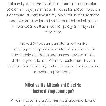
joko nykyisen lämmitysjärjestelmän rinnalle tai talon
päälämmitysjärjestelmäksi. Ilmavesilämpöpumppu on
luontoystävällinen investointi, jonka avulla voit säästää
jopa puolet talon lämmityskustannuksista kalliisiin ja
ympäristöä rasittaviin sähkö- ja öljylämmityksiin
verrattuna.
Ilmavesilämpöpumpun etuna esimerkiksi
maalämpöpumppuun verrattuna on edullisempi
hankintahinta sekä helppo asennettavuus. Tämä
yhdistettynä edullisiin lämmityskustannuksiin, yhä
useampi talous päätyy valitsemaan lämmityksekseen
ilmavesilämpöpumpun.
Miksi valita Mitsubishi Electric
ilmavesilämpöpumppu?
✔
Toimintavarmoja Suomen kovilla talvipakkasilla