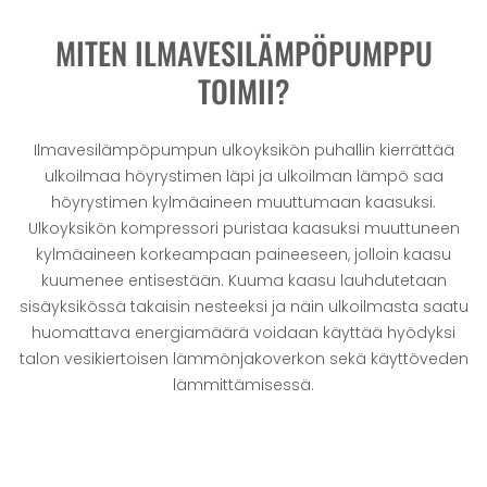
MITEN ILMAVESILÄMPÖPUMPPU
TOIMII?
Ilmavesilämpöpumpun ulkoyksikön puhallin kierrättää
ulkoilmaa höyrystimen läpi ja ulkoilman lämpö saa
höyrystimen kylmäaineen muuttumaan kaasuksi.
Ulkoyksikön kompressori puristaa kaasuksi muuttuneen
kylmäaineen korkeampaan paineeseen, jolloin kaasu
kuumenee entisestään. Kuuma kaasu lauhdutetaan
sisäyksikössä takaisin nesteeksi ja näin ulkoilmasta saatu
huomattava energiamäärä voidaan käyttää hyödyksi
talon vesikiertoisen lämmönjakoverkon sekä käyttöveden
lämmittämisessä.