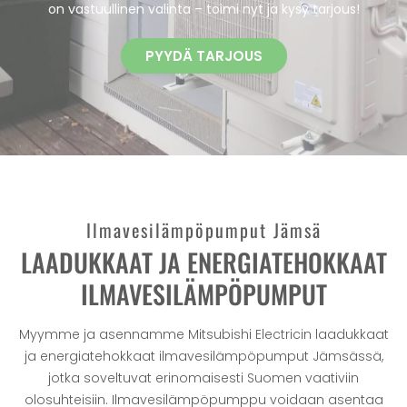
on vastuullinen valinta – toimi nyt ja kysy tarjous!
PYYDÄ TARJOUS
Ilmavesilämpöpumput Jämsä
LAADUKKAAT JA ENERGIATEHOKKAAT
ILMAVESILÄMPÖPUMPUT
Myymme ja asennamme Mitsubishi Electricin laadukkaat
ja energiatehokkaat ilmavesilämpöpumput Jämsässä,
jotka soveltuvat erinomaisesti Suomen vaativiin
olosuhteisiin. Ilmavesilämpöpumppu voidaan asentaa