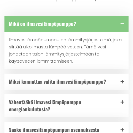
Mikä on ilmavesilämpöpumppu?
Ilmavesilämpöpumppu on lämmitysjärjestelmä, joka
siirtää ulkoilmasta lämpöä veteen. Tämä vesi
johdetaan talon lämmitysjärjestelmään tai
käyttöveden lämmittämiseen.
Miksi kannattaa valita ilmavesilämpöpumppu?
Vähentääkö ilmavesilämpöpumppu
energiankulutusta?
Saako ilmavesilämpöpumpun asennuksesta