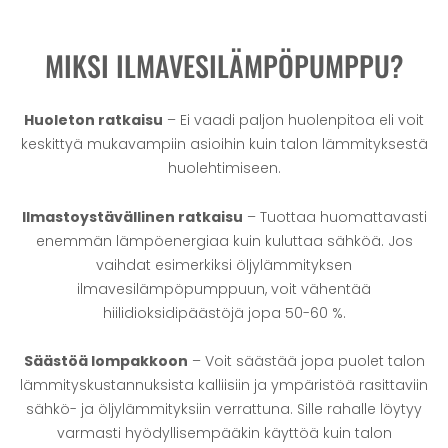
MIKSI ILMAVESILÄMPÖPUMPPU?
Huoleton ratkaisu
– Ei vaadi paljon huolenpitoa eli voit
keskittyä mukavampiin asioihin kuin talon lämmityksestä
huolehtimiseen.
Ilmastoystävällinen ratkaisu
– Tuottaa huomattavasti
enemmän lämpöenergiaa kuin kuluttaa sähköä. Jos
vaihdat esimerkiksi öljylämmityksen
ilmavesilämpöpumppuun, voit vähentää
hiilidioksidipäästöjä jopa 50-60 %.
Säästöä lompakkoon
– Voit säästää jopa puolet talon
lämmityskustannuksista kalliisiin ja ympäristöä rasittaviin
sähkö- ja öljylämmityksiin verrattuna. Sille rahalle löytyy
varmasti hyödyllisempääkin käyttöä kuin talon