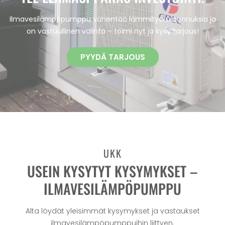
Ilmavesilämpöpumppu vähentää lämmityskustannuksia ja
on vastuullinen valinta – toimi nyt ja kysy tarjous!
PYYDÄ TARJOUS
UKK
USEIN KYSYTYT KYSYMYKSET –
ILMAVESILÄMPÖPUMPPU
Alta löydät yleisimmät kysymykset ja vastaukset
ilmavesilämpöpumppuihin liittyen.