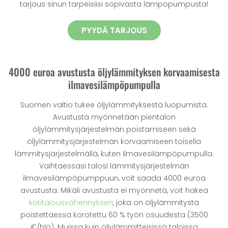
tarjous sinun tarpeisiisi sopivasta lämpöpumpusta!
PYYDÄ TARJOUS
4000 euroa avustusta öljylämmityksen korvaamisesta
ilmavesilämpöpumpulla
Suomen valtio tukee öljylämmityksestä luopumista.
Avustusta myönnetään pientalon
öljylämmitysjärjestelmän poistamiseen sekä
öljylämmitysjärjestelmän korvaamiseen toisella
lämmitysjärjestelmällä, kuten ilmavesilämpöpumpulla.
Vaihtaessasi talosi lämmitysjärjestelmän
ilmavesilämpöpumppuun, voit saada 4000 euroa
avustusta. Mikäli avustusta ei myönnetä, voit hakea
kotitalousvähennyksen
, joka on öljylämmitystä
poistettaessa korotettu 60 % työn osuudesta (3500
€/hlö). Muissa kuin öljylämmitteisissä taloissa