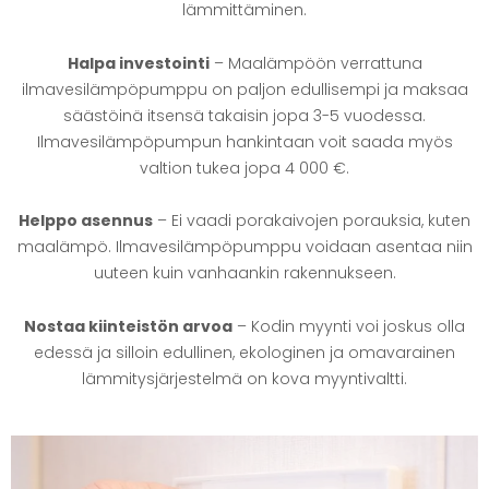
lämmittäminen.
Halpa investointi
– Maalämpöön verrattuna
ilmavesilämpöpumppu on paljon edullisempi ja maksaa
säästöinä itsensä takaisin jopa 3-5 vuodessa.
Ilmavesilämpöpumpun hankintaan voit saada myös
valtion tukea jopa 4 000 €.
Helppo asennus
– Ei vaadi porakaivojen porauksia, kuten
maalämpö. Ilmavesilämpöpumppu voidaan asentaa niin
uuteen kuin vanhaankin rakennukseen.
Nostaa kiinteistön arvoa
– Kodin myynti voi joskus olla
edessä ja silloin edullinen, ekologinen ja omavarainen
lämmitysjärjestelmä on kova myyntivaltti.