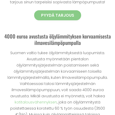
tarjous sinun tarpeisiisi sopivasta lämpöpumpusta!
PYYDÄ TARJOUS
4000 euroa avustusta öljylämmityksen korvaamisesta
ilmavesilämpöpumpulla
Suomen valtio tukee öljylämmityksestä luopumista.
Avustusta myönnetään pientalon
öljylämmitysjärjestelmän poistamiseen sekä
öljylämmitysjärjestelmän korvaamiseen toisella
lämmitysjärjestelmällä, kuten ilmavesilämpöpumpulla.
Vaihtaessasi talosi lämmitysjärjestelmän
ilmavesilämpöpumppuun, voit saada 4000 euroa
avustusta. Mikäli avustusta ei myönnetä, voit hakea
kotitalousvähennyksen
, joka on öljylämmitystä
poistettaessa korotettu 60 % työn osuudesta (3500
€/hlö). Muissa kuin öljylämmitteisissä taloissa