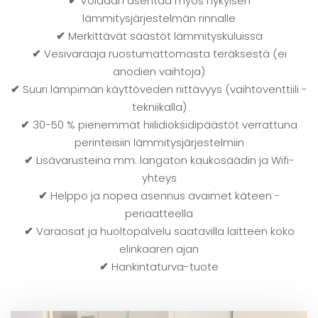
✔
Voidaan asentaa myös nykyisen
lämmitysjärjestelmän rinnalle
✔
Merkittävät säästöt lämmityskuluissa
✔
Vesivaraaja ruostumattomasta teräksestä (ei
anodien vaihtoja)
✔
Suuri lämpimän käyttöveden riittävyys (vaihtoventtiili -
tekniikalla)
✔
30-50 % pienemmät hiilidioksidipäästöt verrattuna
perinteisiin lämmitysjärjestelmiin
✔
Lisävarusteina mm. langaton kaukosäädin ja Wifi-
yhteys
✔
Helppo ja nopea asennus avaimet käteen -
periaatteella
✔
Varaosat ja huoltopalvelu saatavilla laitteen koko
elinkaaren ajan
✔
Hankintaturva-tuote