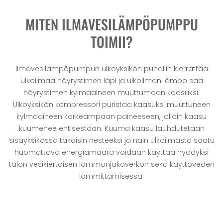
MITEN ILMAVESILÄMPÖPUMPPU
TOIMII?
Ilmavesilämpöpumpun ulkoyksikön puhallin kierrättää
ulkoilmaa höyrystimen läpi ja ulkoilman lämpö saa
höyrystimen kylmäaineen muuttumaan kaasuksi.
Ulkoyksikön kompressori puristaa kaasuksi muuttuneen
kylmäaineen korkeampaan paineeseen, jolloin kaasu
kuumenee entisestään. Kuuma kaasu lauhdutetaan
sisäyksikössä takaisin nesteeksi ja näin ulkoilmasta saatu
huomattava energiamäärä voidaan käyttää hyödyksi
talon vesikiertoisen lämmönjakoverkon sekä käyttöveden
lämmittämisessä.