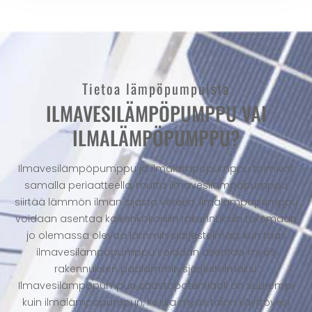
Tietoa lämpöpumpuista
ILMAVESILÄMPÖPUMPPU VAI
ILMALÄMPÖPUMPPU?
Ilmavesilämpöpumppu ja ilmalämpöpumppu toimivat
samalla periaatteella, mutta ilmavesilämpöpumppu
siirtää lämmön ilman sijasta veteen. Ilmalämpöpumppu
voidaan asentaa kaikenkokoisiin rakennuksiin tukemaan
jo olemassa olevaa lämmitysjärjestelmää, kun taas
ilmavesilämpöpumppu voidaan asentaa myös
rakennuksen päälämmitysjärjestelmäksi.
Ilmavesilämpöpumpun säästöpotentiaali on suurempi
kuin ilmalämpöpumpun, koska myös talon käyttövesi