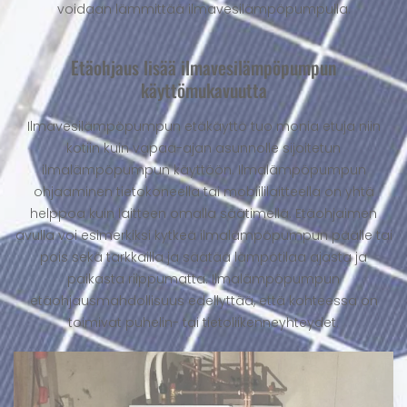
voidaan lämmittää ilmavesilämpöpumpulla.
Etäohjaus lisää ilmavesilämpöpumpun
käyttömukavuutta
Ilmavesilämpöpumpun etäkäyttö tuo monia etuja niin
kotiin kuin vapaa-ajan asunnolle sijoitetun
ilmalämpöpumpun käyttöön. Ilmalämpöpumpun
ohjaaminen tietokoneella tai mobiililaitteella on yhtä
helppoa kuin laitteen omalla säätimellä. Etäohjaimen
avulla voi esimerkiksi kytkeä ilmalämpöpumpun päälle tai
pois sekä tarkkailla ja säätää lämpötilaa ajasta ja
paikasta riippumatta. Ilmalämpöpumpun
etäohjausmahdollisuus edellyttää, että kohteessa on
toimivat puhelin- tai tietoliikenneyhteydet.