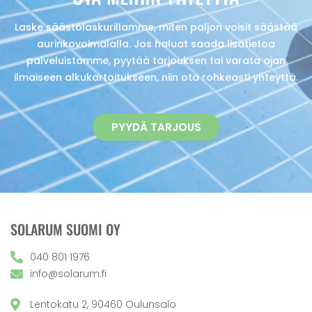
Laske säästölaskurillamme, miten paljon voisit säästää
aurinkovoimalalla. Jos haluat saada lisätietoa
palveluistamme, pyytää tarjouksen tai varata ajan
ilmaiseen alkukartoitukseen, niin ota rohkeasti yhteyttä.
PYYDÄ TARJOUS
SOLARUM SUOMI OY
040 801 1976
info@solarum.fi
Lentokatu 2, 90460 Oulunsalo