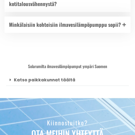
kotitalousvähennystä?
Minkälaisiin kohteisiin ilmavesilämpöpumppu sopii?
Solarumilta ilmavesilämpöpumput ympäri Suomen
Katso paikkakunnat täältä
Kiinnostuitko?
OTA MEIHIN YHTEYTTÄ