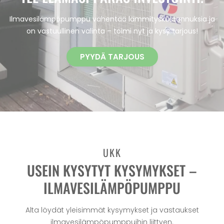
Ilmavesilämpöpumppu vähentää lämmityskustannuksia ja
on vastuullinen valinta – toimi nyt ja kysy tarjous!
PYYDÄ TARJOUS
UKK
USEIN KYSYTYT KYSYMYKSET –
ILMAVESILÄMPÖPUMPPU
Alta löydät yleisimmät kysymykset ja vastaukset
ilmavesilämpöpumppuihin liittyen.