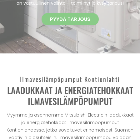
on vastuullinen valinta – toimi nyt ja kysy tarjous!
PYYDÄ TARJOUS
Ilmavesilämpöpumput Kontionlahti
LAADUKKAAT JA ENERGIATEHOKKAAT
ILMAVESILÄMPÖPUMPUT
Myymme ja asennamme Mitsubishi Electricin laadukkaat
ja energiatehokkaat ilmavesilämpöpumput
Kontionlahdessa, jotka soveltuvat erinomaisesti Suomen
vaativiin olosuhteisiin. Ilmavesilämpöpumppu voidaan