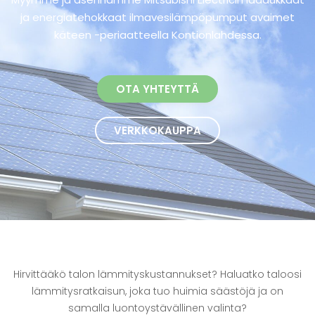
ja energiatehokkaat ilmavesilämpöpumput avaimet
käteen -periaatteella Kontionlahdessa.
OTA YHTEYTTÄ
VERKKOKAUPPA
Hirvittääkö talon lämmityskustannukset? Haluatko taloosi
lämmitysratkaisun, joka tuo huimia säästöjä ja on
samalla luontoystävällinen valinta?