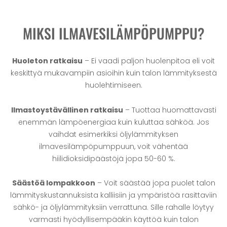
MIKSI ILMAVESILÄMPÖPUMPPU?
Huoleton ratkaisu
– Ei vaadi paljon huolenpitoa eli voit
keskittyä mukavampiin asioihin kuin talon lämmityksestä
huolehtimiseen.
Ilmastoystävällinen ratkaisu
– Tuottaa huomattavasti
enemmän lämpöenergiaa kuin kuluttaa sähköä. Jos
vaihdat esimerkiksi öljylämmityksen
ilmavesilämpöpumppuun, voit vähentää
hiilidioksidipäästöjä jopa 50-60 %.
Säästöä lompakkoon
– Voit säästää jopa puolet talon
lämmityskustannuksista kalliisiin ja ympäristöä rasittaviin
sähkö- ja öljylämmityksiin verrattuna. Sille rahalle löytyy
varmasti hyödyllisempääkin käyttöä kuin talon