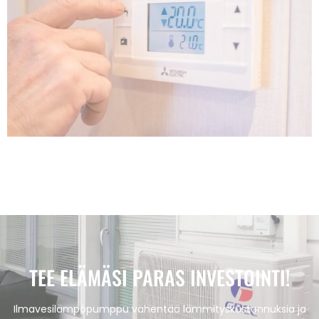
TEE ELÄMÄSI PARAS INVESTOINTI!
Ilmavesilämpöpumppu vähentää lämmityskustannuksia ja