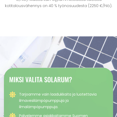
kotitalousvähennys on 40 % työnosuudesta (2250 €/hlö).
MIKSI VALITA SOLARUM?
Tarjoamme vain laadukkaita ja luotettavia
ilmavesilämpöpumppuja ja
ilmalämpöpumppuja.
Palvelemme asiakkaitamme Suomen