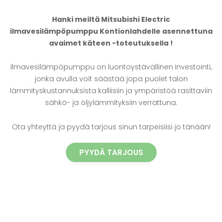
Hanki meiltä Mitsubishi Electric
ilmavesilämpöpumppu Kontionlahdelle asennettuna
avaimet käteen -toteutuksella !
Ilmavesilämpöpumppu on luontoystävällinen investointi,
jonka avulla voit säästää jopa puolet talon
lämmityskustannuksista kalliisiin ja ympäristöä rasittaviin
sähkö- ja öljylämmityksiin verrattuna.
Ota yhteyttä ja pyydä tarjous sinun tarpeisiisi jo tänään!
PYYDÄ TARJOUS