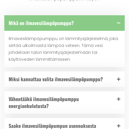
Mikä on ilmavesilämpöpumppu?
Ilmavesilämpöpumppu on lämmitysjärjestelmä, joka
siirtää ulkoilmasta lämpöä veteen. Tämä vesi
johdetaan talon lämmitysjärjestelmään tai
käyttöveden lämmittämiseen.
Miksi kannattaa valita ilmavesilämpöpumppu?
Vähentääkö ilmavesilämpöpumppu
energiankulutusta?
Saako ilmavesilämpöpumpun asennuksesta