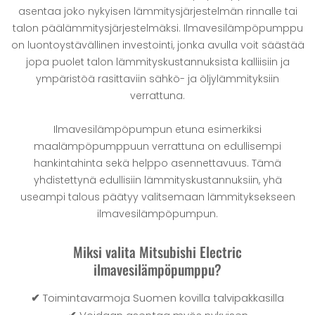
asentaa joko nykyisen lämmitysjärjestelmän rinnalle tai
talon päälämmitysjärjestelmäksi. Ilmavesilämpöpumppu
on luontoystävällinen investointi, jonka avulla voit säästää
jopa puolet talon lämmityskustannuksista kalliisiin ja
ympäristöä rasittaviin sähkö- ja öljylämmityksiin
verrattuna.
Ilmavesilämpöpumpun etuna esimerkiksi
maalämpöpumppuun verrattuna on edullisempi
hankintahinta sekä helppo asennettavuus. Tämä
yhdistettynä edullisiin lämmityskustannuksiin, yhä
useampi talous päätyy valitsemaan lämmityksekseen
ilmavesilämpöpumpun.
Miksi valita Mitsubishi Electric
ilmavesilämpöpumppu?
✔
Toimintavarmoja Suomen kovilla talvipakkasilla