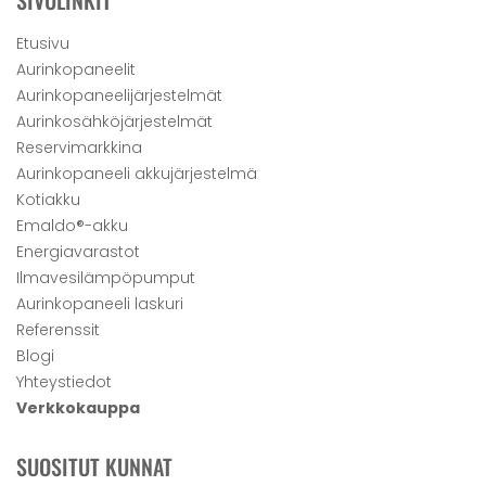
SIVULINKIT
Etusivu
Aurinkopaneelit
Aurinkopaneelijärjestelmät
Aurinkosähköjärjestelmät
Reservimarkkina
Aurinkopaneeli akkujärjestelmä
Kotiakku
Emaldo®-akku
Energiavarastot
Ilmavesilämpöpumput
Aurinkopaneeli laskuri
Referenssit
Blogi
Yhteystiedot
Verkkokauppa
SUOSITUT KUNNAT