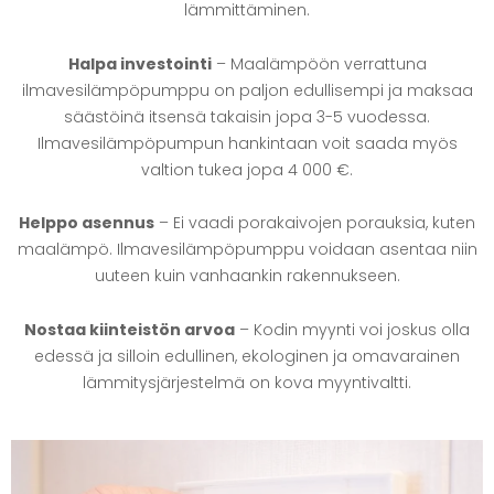
lämmittäminen.
Halpa investointi
– Maalämpöön verrattuna
ilmavesilämpöpumppu on paljon edullisempi ja maksaa
säästöinä itsensä takaisin jopa 3-5 vuodessa.
Ilmavesilämpöpumpun hankintaan voit saada myös
valtion tukea jopa 4 000 €.
Helppo asennus
– Ei vaadi porakaivojen porauksia, kuten
maalämpö. Ilmavesilämpöpumppu voidaan asentaa niin
uuteen kuin vanhaankin rakennukseen.
Nostaa kiinteistön arvoa
– Kodin myynti voi joskus olla
edessä ja silloin edullinen, ekologinen ja omavarainen
lämmitysjärjestelmä on kova myyntivaltti.