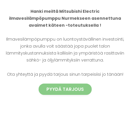
Hanki meiltä Mitsubishi Electric
ilmavesilämpöpumppu Nurmekseen asennettuna
avaimet käteen -toteutuksella !
Ilmavesilämpöpumppu on luontoystävällinen investointi,
jonka avulla voit säästää jopa puolet talon
lämmityskustannuksista kalliisiin ja ympäristöä rasittaviin
sähkö- ja öljylämmityksiin verrattuna.
Ota yhteyttä ja pyydä tarjous sinun tarpeisiisi jo tänään!
PYYDÄ TARJOUS