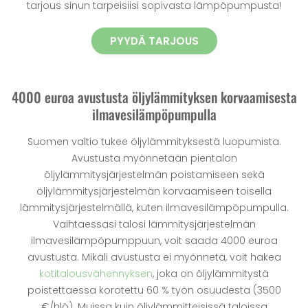
tarjous sinun tarpeisiisi sopivasta lämpöpumpusta!
PYYDÄ TARJOUS
4000 euroa avustusta öljylämmityksen korvaamisesta
ilmavesilämpöpumpulla
Suomen valtio tukee öljylämmityksestä luopumista.
Avustusta myönnetään pientalon
öljylämmitysjärjestelmän poistamiseen sekä
öljylämmitysjärjestelmän korvaamiseen toisella
lämmitysjärjestelmällä, kuten ilmavesilämpöpumpulla.
Vaihtaessasi talosi lämmitysjärjestelmän
ilmavesilämpöpumppuun, voit saada 4000 euroa
avustusta. Mikäli avustusta ei myönnetä, voit hakea
kotitalousvähennyksen
, joka on öljylämmitystä
poistettaessa korotettu 60 % työn osuudesta (3500
€/hlö). Muissa kuin öljylämmitteisissä taloissa