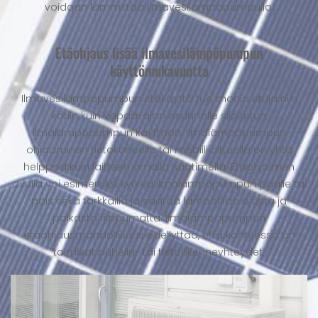
voidaan lämmittää ilmavesilämpöpumpulla.
Etäohjaus lisää ilmavesilämpöpumpun
käyttömukavuutta
Ilmavesilämpöpumpun etäkäyttö tuo monia etuja niin
kotiin kuin vapaa-ajan asunnolle sijoitetun
ilmalämpöpumpun käyttöön. Ilmalämpöpumpun
ohjaaminen tietokoneella tai mobiililaitteella on yhtä
helppoa kuin laitteen omalla säätimellä. Etäohjaimen
avulla voi esimerkiksi kytkeä ilmalämpöpumpun päälle tai
pois sekä tarkkailla ja säätää lämpötilaa ajasta ja
paikasta riippumatta. Ilmalämpöpumpun
etäohjausmahdollisuus edellyttää, että kohteessa on
toimivat puhelin- tai tietoliikenneyhteydet.