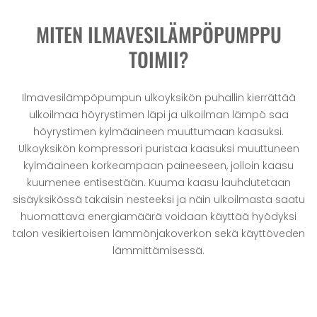
MITEN ILMAVESILÄMPÖPUMPPU
TOIMII?
Ilmavesilämpöpumpun ulkoyksikön puhallin kierrättää
ulkoilmaa höyrystimen läpi ja ulkoilman lämpö saa
höyrystimen kylmäaineen muuttumaan kaasuksi.
Ulkoyksikön kompressori puristaa kaasuksi muuttuneen
kylmäaineen korkeampaan paineeseen, jolloin kaasu
kuumenee entisestään. Kuuma kaasu lauhdutetaan
sisäyksikössä takaisin nesteeksi ja näin ulkoilmasta saatu
huomattava energiamäärä voidaan käyttää hyödyksi
talon vesikiertoisen lämmönjakoverkon sekä käyttöveden
lämmittämisessä.