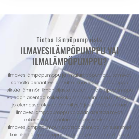
Tietoa lämpöpumpuista
ILMAVESILÄMPÖPUMPPU VAI
ILMALÄMPÖPUMPPU?
Ilmavesilämpöpumppu ja ilmalämpöpumppu toimivat
samalla periaatteella, mutta ilmavesilämpöpumppu
siirtää lämmön ilman sijasta veteen. Ilmalämpöpumppu
voidaan asentaa kaikenkokoisiin rakennuksiin tukemaan
jo olemassa olevaa lämmitysjärjestelmää, kun taas
ilmavesilämpöpumppu voidaan asentaa myös
rakennuksen päälämmitysjärjestelmäksi.
Ilmavesilämpöpumpun säästöpotentiaali on suurempi
kuin ilmalämpöpumpun, koska myös talon käyttövesi