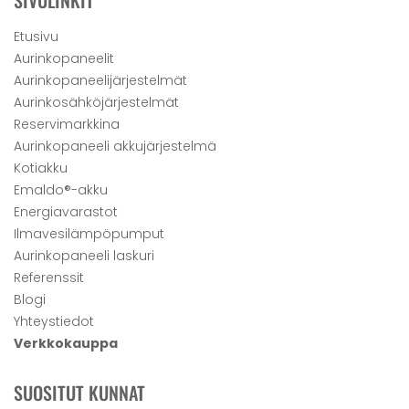
SIVULINKIT
Etusivu
Aurinkopaneelit
Aurinkopaneelijärjestelmät
Aurinkosähköjärjestelmät
Reservimarkkina
Aurinkopaneeli akkujärjestelmä
Kotiakku
Emaldo®-akku
Energiavarastot
Ilmavesilämpöpumput
Aurinkopaneeli laskuri
Referenssit
Blogi
Yhteystiedot
Verkkokauppa
SUOSITUT KUNNAT