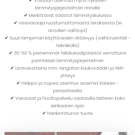
✔
Voidaan asentaa myös nykyisen
lämmitysjärjestelmän rinnalle
✔
Merkittävät säästöt lämmityskuluissa
✔
Vesivaraaja ruostumattomasta teräksestä (ei
anodien vaihtoja)
✔
Suuri lämpimän käyttöveden riittävyys (vaihtoventtiili -
tekniikalla)
✔
30-50 % pienemmät hiilidioksidipäästöt verrattuna
perinteisiin lämmitysjärjestelmiin
✔
Lisävarusteina mm. langaton kaukosäädin ja Wifi-
yhteys
✔
Helppo ja nopea asennus avaimet käteen -
periaatteella
✔
Varaosat ja huoltopalvelu saatavilla laitteen koko
elinkaaren ajan
✔
Hankintaturva-tuote