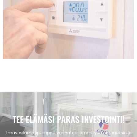
TEE ELÄMÄSI PARAS INVESTOINTI!
Ilmavesilämpöpumppu vähentää lämmityskustannuksia ja