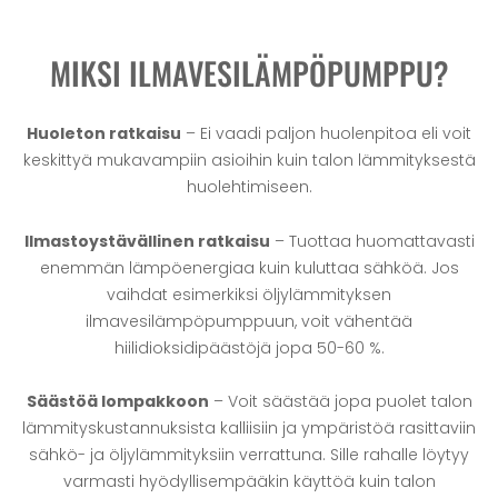
MIKSI ILMAVESILÄMPÖPUMPPU?
Huoleton ratkaisu
– Ei vaadi paljon huolenpitoa eli voit
keskittyä mukavampiin asioihin kuin talon lämmityksestä
huolehtimiseen.
Ilmastoystävällinen ratkaisu
– Tuottaa huomattavasti
enemmän lämpöenergiaa kuin kuluttaa sähköä. Jos
vaihdat esimerkiksi öljylämmityksen
ilmavesilämpöpumppuun, voit vähentää
hiilidioksidipäästöjä jopa 50-60 %.
Säästöä lompakkoon
– Voit säästää jopa puolet talon
lämmityskustannuksista kalliisiin ja ympäristöä rasittaviin
sähkö- ja öljylämmityksiin verrattuna. Sille rahalle löytyy
varmasti hyödyllisempääkin käyttöä kuin talon