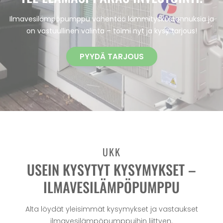
Ilmavesilämpöpumppu vähentää lämmityskustannuksia ja
on vastuullinen valinta – toimi nyt ja kysy tarjous!
PYYDÄ TARJOUS
UKK
USEIN KYSYTYT KYSYMYKSET –
ILMAVESILÄMPÖPUMPPU
Alta löydät yleisimmät kysymykset ja vastaukset
ilmavesilämpöpumppuihin liittyen.