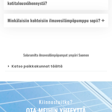
kotitalousvähennystä?
Minkälaisiin kohteisiin ilmavesilämpöpumppu sopii?
Solarumilta ilmavesilämpöpumput ympäri Suomen
Katso paikkakunnat täältä
Kiinnostuitko?
OTA MEIHIN YHTEYTTÄ