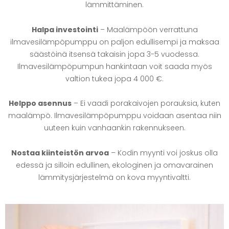
lämmittäminen.
Halpa investointi
– Maalämpöön verrattuna
ilmavesilämpöpumppu on paljon edullisempi ja maksaa
säästöinä itsensä takaisin jopa 3-5 vuodessa.
Ilmavesilämpöpumpun hankintaan voit saada myös
valtion tukea jopa 4 000 €.
Helppo asennus
– Ei vaadi porakaivojen porauksia, kuten
maalämpö. Ilmavesilämpöpumppu voidaan asentaa niin
uuteen kuin vanhaankin rakennukseen.
Nostaa kiinteistön arvoa
– Kodin myynti voi joskus olla
edessä ja silloin edullinen, ekologinen ja omavarainen
lämmitysjärjestelmä on kova myyntivaltti.