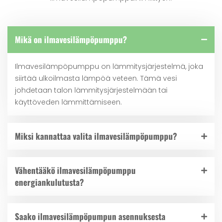
Mikä on ilmavesilämpöpumppu?
Ilmavesilämpöpumppu on lämmitysjärjestelmä, joka
siirtää ulkoilmasta lämpöä veteen. Tämä vesi
johdetaan talon lämmitysjärjestelmään tai
käyttöveden lämmittämiseen.
Miksi kannattaa valita ilmavesilämpöpumppu?
Vähentääkö ilmavesilämpöpumppu
energiankulutusta?
Saako ilmavesilämpöpumpun asennuksesta