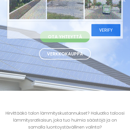
ja energiatehokkaat ilmavesilämpöpumput avaimet
käteen -periaatteella Nurmeksessa.
OTA YHTEYTTÄ
VERKKOKAUPPA
Hirvittääkö talon lämmityskustannukset? Haluatko taloosi
lämmitysratkaisun, joka tuo huimia säästöjä ja on
samalla luontoystävällinen valinta?