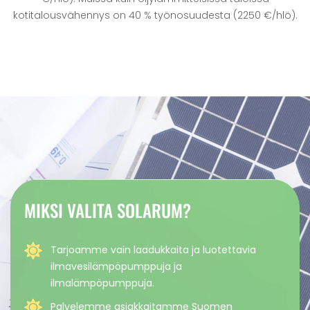
kotitalousvähennys on 40 % työnosuudesta (2250 €/hlö).
MIKSI VALITA SOLARUM?
Tarjoamme vain laadukkaita ja luotettavia
ilmavesilämpöpumppuja ja
ilmalämpöpumppuja.
Palvelemme asiakkaitamme Suomen