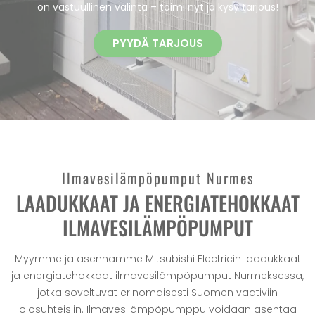
on vastuullinen valinta – toimi nyt ja kysy tarjous!
PYYDÄ TARJOUS
Ilmavesilämpöpumput Nurmes
LAADUKKAAT JA ENERGIATEHOKKAAT
ILMAVESILÄMPÖPUMPUT
Myymme ja asennamme Mitsubishi Electricin laadukkaat
ja energiatehokkaat ilmavesilämpöpumput Nurmeksessa,
jotka soveltuvat erinomaisesti Suomen vaativiin
olosuhteisiin. Ilmavesilämpöpumppu voidaan asentaa