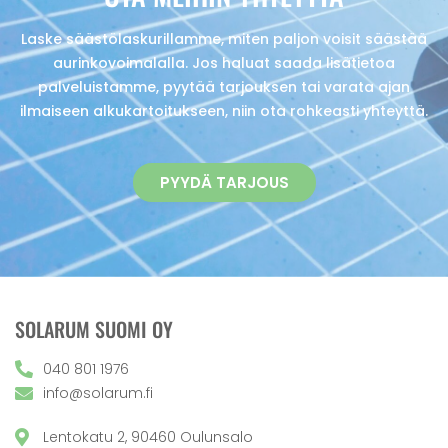
Laske säästölaskurillamme, miten paljon voisit säästää
aurinkovoimalalla. Jos haluat saada lisätietoa
palveluistamme, pyytää tarjouksen tai varata ajan
ilmaiseen alkukartoitukseen, niin ota rohkeasti yhteyttä.
PYYDÄ TARJOUS
SOLARUM SUOMI OY
040 801 1976
info@solarum.fi
Lentokatu 2, 90460 Oulunsalo