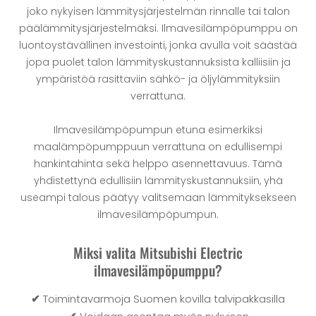
joko nykyisen lämmitysjärjestelmän rinnalle tai talon
päälämmitysjärjestelmäksi. Ilmavesilämpöpumppu on
luontoystävällinen investointi, jonka avulla voit säästää
jopa puolet talon lämmityskustannuksista kalliisiin ja
ympäristöä rasittaviin sähkö- ja öljylämmityksiin
verrattuna.
Ilmavesilämpöpumpun etuna esimerkiksi
maalämpöpumppuun verrattuna on edullisempi
hankintahinta sekä helppo asennettavuus. Tämä
yhdistettynä edullisiin lämmityskustannuksiin, yhä
useampi talous päätyy valitsemaan lämmityksekseen
ilmavesilämpöpumpun.
Miksi valita Mitsubishi Electric
ilmavesilämpöpumppu?
✔
Toimintavarmoja Suomen kovilla talvipakkasilla