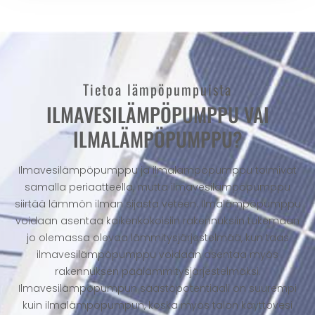
Tietoa lämpöpumpuista
ILMAVESILÄMPÖPUMPPU VAI
ILMALÄMPÖPUMPPU?
Ilmavesilämpöpumppu ja ilmalämpöpumppu toimivat
samalla periaatteella, mutta ilmavesilämpöpumppu
siirtää lämmön ilman sijasta veteen. Ilmalämpöpumppu
voidaan asentaa kaikenkokoisiin rakennuksiin tukemaan
jo olemassa olevaa lämmitysjärjestelmää, kun taas
ilmavesilämpöpumppu voidaan asentaa myös
rakennuksen päälämmitysjärjestelmäksi.
Ilmavesilämpöpumpun säästöpotentiaali on suurempi
kuin ilmalämpöpumpun, koska myös talon käyttövesi