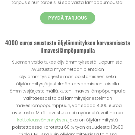
tarjous sinun tarpeisiisi sopivasta lämpöpumpusta!
PYYDÄ TARJOUS
4000 euroa avustusta öljylämmityksen korvaamisesta
ilmavesilämpöpumpulla
Suomen valtio tukee öljylämmityksestä luopumista.
Avustusta myönnetään pientalon
öljylämmitysjärjestelmän poistamiseen sekä
öljylämmitysjärjestelmän korvaamiseen toisella
lämmitysjärjestelmällä, kuten ilmavesilämpöpumpulla.
Vaihtaessasi talosi lämmitysjärjestelmän
ilmavesilämpöpumppuun, voit saada 4000 euroa
avustusta. Mikäli avustusta ei myönnetä, voit hakea
kotitalousvähennyksen
, joka on öljylämmitystä
poistettaessa korotettu 60 % työn osuudesta (3500
€/hlö). Muissa kuin öljylämmitteisissä taloissa