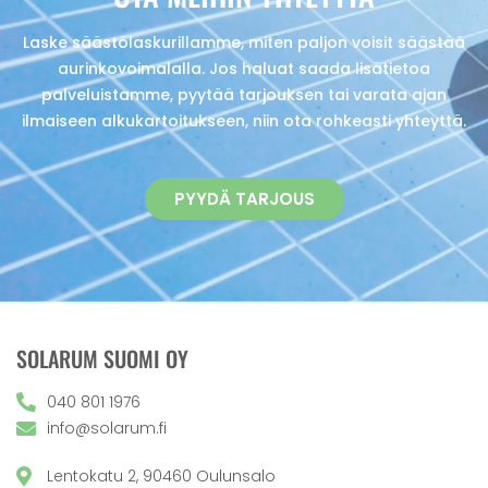
Laske säästölaskurillamme, miten paljon voisit säästää
aurinkovoimalalla. Jos haluat saada lisätietoa
palveluistamme, pyytää tarjouksen tai varata ajan
ilmaiseen alkukartoitukseen, niin ota rohkeasti yhteyttä.
PYYDÄ TARJOUS
SOLARUM SUOMI OY
040 801 1976
info@solarum.fi
Lentokatu 2, 90460 Oulunsalo