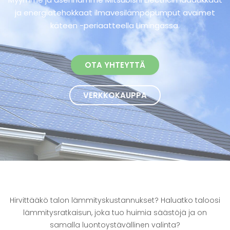
ja energiatehokkaat ilmavesilämpöpumput avaimet
käteen -periaatteella Limingassa.
OTA YHTEYTTÄ
VERKKOKAUPPA
Hirvittääkö talon lämmityskustannukset? Haluatko taloosi
lämmitysratkaisun, joka tuo huimia säästöjä ja on
samalla luontoystävällinen valinta?