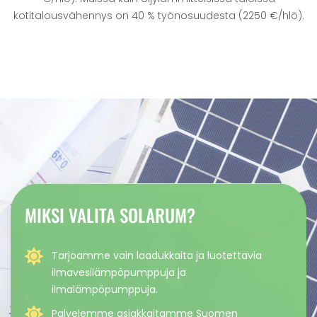
kotitalousvähennys on 40 % työnosuudesta (2250 €/hlö).
MIKSI VALITA SOLARUM?
Tarjoamme vain laadukkaita ja luotettavia
ilmavesilämpöpumppuja ja
ilmalämpöpumppuja.
Palvelemme asiakkaitamme Suomen