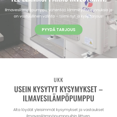
Ilmavesilämpöpumppu vähentää lämmityskustannuksia ja
on vastuullinen valinta – toimi nyt ja kysy tarjous!
PYYDÄ TARJOUS
UKK
USEIN KYSYTYT KYSYMYKSET –
ILMAVESILÄMPÖPUMPPU
Alta löydät yleisimmät kysymykset ja vastaukset
ilmavesilämpöpumppuihin liittyen.