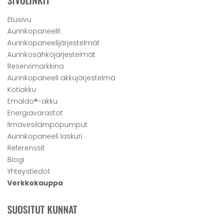
SIVULINKIT
Etusivu
Aurinkopaneelit
Aurinkopaneelijärjestelmät
Aurinkosähköjärjestelmät
Reservimarkkina
Aurinkopaneeli akkujärjestelmä
Kotiakku
Emaldo®-akku
Energiavarastot
Ilmavesilämpöpumput
Aurinkopaneeli laskuri
Referenssit
Blogi
Yhteystiedot
Verkkokauppa
SUOSITUT KUNNAT