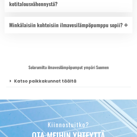
kotitalousvähennystä?
Minkälaisiin kohteisiin ilmavesilämpöpumppu sopii?
Solarumilta ilmavesilämpöpumput ympäri Suomen
Katso paikkakunnat täältä
Kiinnostuitko?
OTA MEIHIN YHTEYTTÄ