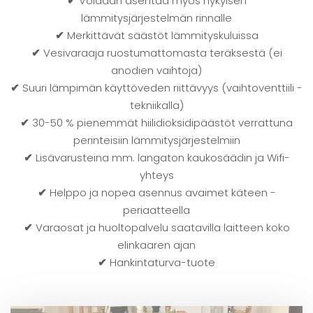
✔
Voidaan asentaa myös nykyisen
lämmitysjärjestelmän rinnalle
✔
Merkittävät säästöt lämmityskuluissa
✔
Vesivaraaja ruostumattomasta teräksestä (ei
anodien vaihtoja)
✔
Suuri lämpimän käyttöveden riittävyys (vaihtoventtiili -
tekniikalla)
✔
30-50 % pienemmät hiilidioksidipäästöt verrattuna
perinteisiin lämmitysjärjestelmiin
✔
Lisävarusteina mm. langaton kaukosäädin ja Wifi-
yhteys
✔
Helppo ja nopea asennus avaimet käteen -
periaatteella
✔
Varaosat ja huoltopalvelu saatavilla laitteen koko
elinkaaren ajan
✔
Hankintaturva-tuote