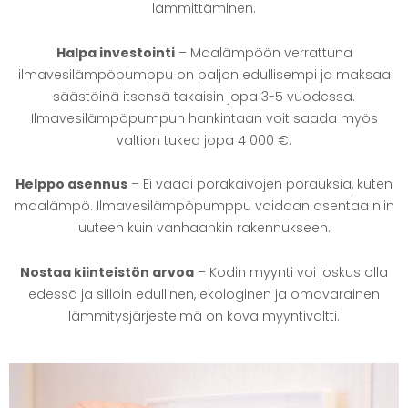
lämmittäminen.
Halpa investointi
– Maalämpöön verrattuna
ilmavesilämpöpumppu on paljon edullisempi ja maksaa
säästöinä itsensä takaisin jopa 3-5 vuodessa.
Ilmavesilämpöpumpun hankintaan voit saada myös
valtion tukea jopa 4 000 €.
Helppo asennus
– Ei vaadi porakaivojen porauksia, kuten
maalämpö. Ilmavesilämpöpumppu voidaan asentaa niin
uuteen kuin vanhaankin rakennukseen.
Nostaa kiinteistön arvoa
– Kodin myynti voi joskus olla
edessä ja silloin edullinen, ekologinen ja omavarainen
lämmitysjärjestelmä on kova myyntivaltti.