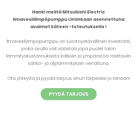
Hanki meiltä Mitsubishi Electric
ilmavesilämpöpumppu Liminkaan asennettuna
avaimet käteen -toteutuksella !
Ilmavesilämpöpumppu on luontoystävällinen investointi,
jonka avulla voit säästää jopa puolet talon
lämmityskustannuksista kalliisiin ja ympäristöä rasittaviin
sähkö- ja öljylämmityksiin verrattuna.
Ota yhteyttä ja pyydä tarjous sinun tarpeisiisi jo tänään!
PYYDÄ TARJOUS