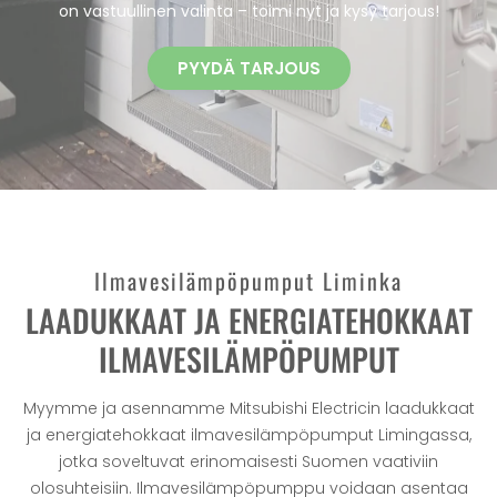
on vastuullinen valinta – toimi nyt ja kysy tarjous!
PYYDÄ TARJOUS
Ilmavesilämpöpumput Liminka
LAADUKKAAT JA ENERGIATEHOKKAAT
ILMAVESILÄMPÖPUMPUT
Myymme ja asennamme Mitsubishi Electricin laadukkaat
ja energiatehokkaat ilmavesilämpöpumput Limingassa,
jotka soveltuvat erinomaisesti Suomen vaativiin
olosuhteisiin. Ilmavesilämpöpumppu voidaan asentaa