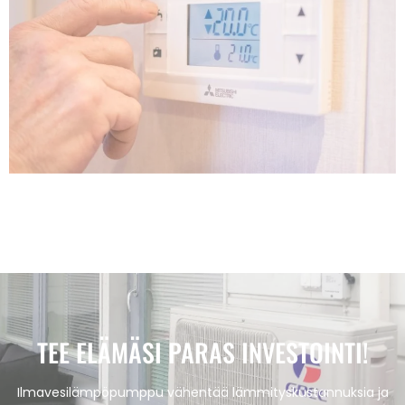
TEE ELÄMÄSI PARAS INVESTOINTI!
Ilmavesilämpöpumppu vähentää lämmityskustannuksia ja