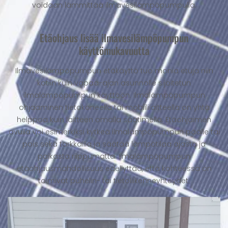
voidaan lämmittää ilmavesilämpöpumpulla.
Etäohjaus lisää ilmavesilämpöpumpun
käyttömukavuutta
Ilmavesilämpöpumpun etäkäyttö tuo monia etuja niin
kotiin kuin vapaa-ajan asunnolle sijoitetun
ilmalämpöpumpun käyttöön. Ilmalämpöpumpun
ohjaaminen tietokoneella tai mobiililaitteella on yhtä
helppoa kuin laitteen omalla säätimellä. Etäohjaimen
avulla voi esimerkiksi kytkeä ilmalämpöpumpun päälle tai
pois sekä tarkkailla ja säätää lämpötilaa ajasta ja
paikasta riippumatta. Ilmalämpöpumpun
etäohjausmahdollisuus edellyttää, että kohteessa on
toimivat puhelin- tai tietoliikenneyhteydet.