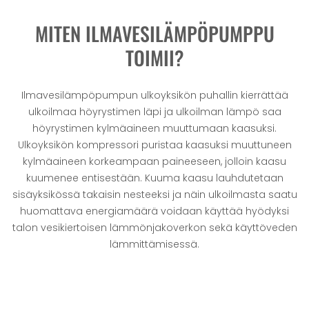
MITEN ILMAVESILÄMPÖPUMPPU
TOIMII?
Ilmavesilämpöpumpun ulkoyksikön puhallin kierrättää
ulkoilmaa höyrystimen läpi ja ulkoilman lämpö saa
höyrystimen kylmäaineen muuttumaan kaasuksi.
Ulkoyksikön kompressori puristaa kaasuksi muuttuneen
kylmäaineen korkeampaan paineeseen, jolloin kaasu
kuumenee entisestään. Kuuma kaasu lauhdutetaan
sisäyksikössä takaisin nesteeksi ja näin ulkoilmasta saatu
huomattava energiamäärä voidaan käyttää hyödyksi
talon vesikiertoisen lämmönjakoverkon sekä käyttöveden
lämmittämisessä.