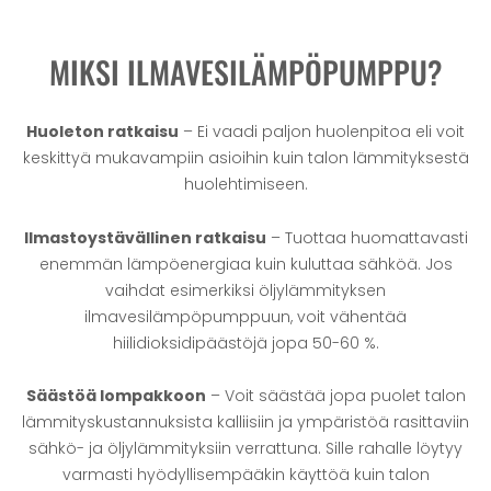
MIKSI ILMAVESILÄMPÖPUMPPU?
Huoleton ratkaisu
– Ei vaadi paljon huolenpitoa eli voit
keskittyä mukavampiin asioihin kuin talon lämmityksestä
huolehtimiseen.
Ilmastoystävällinen ratkaisu
– Tuottaa huomattavasti
enemmän lämpöenergiaa kuin kuluttaa sähköä. Jos
vaihdat esimerkiksi öljylämmityksen
ilmavesilämpöpumppuun, voit vähentää
hiilidioksidipäästöjä jopa 50-60 %.
Säästöä lompakkoon
– Voit säästää jopa puolet talon
lämmityskustannuksista kalliisiin ja ympäristöä rasittaviin
sähkö- ja öljylämmityksiin verrattuna. Sille rahalle löytyy
varmasti hyödyllisempääkin käyttöä kuin talon