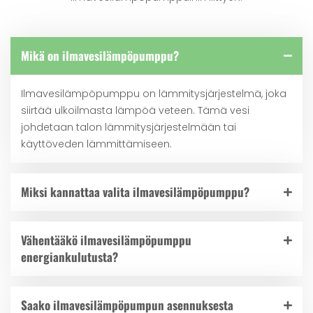
Mikä on ilmavesilämpöpumppu?
Ilmavesilämpöpumppu on lämmitysjärjestelmä, joka
siirtää ulkoilmasta lämpöä veteen. Tämä vesi
johdetaan talon lämmitysjärjestelmään tai
käyttöveden lämmittämiseen.
Miksi kannattaa valita ilmavesilämpöpumppu?
Vähentääkö ilmavesilämpöpumppu
energiankulutusta?
Saako ilmavesilämpöpumpun asennuksesta