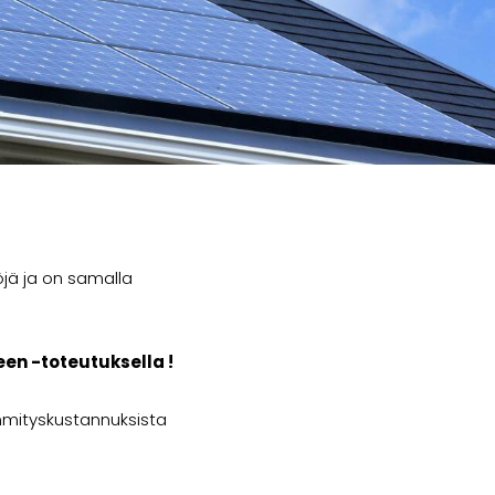
öjä ja on samalla
en -toteutuksella !
mmityskustannuksista