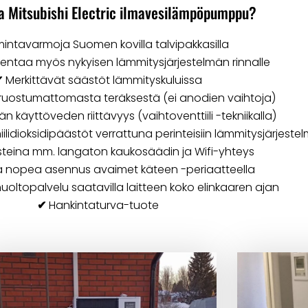
ta Mitsubishi Electric ilmavesilämpöpumppu?
intavarmoja Suomen kovilla talvipakkasilla
ntaa myös nykyisen lämmitysjärjestelmän rinnalle
✔
Merkittävät säästöt lämmityskuluissa
ruostumattomasta teräksestä (ei anodien vaihtoja)
 käyttöveden riittävyys (vaihtoventtiili -tekniikalla)
idioksidipäästöt verrattuna perinteisiin lämmitysjärjestel
steina mm. langaton kaukosäädin ja Wifi-yhteys
a nopea asennus avaimet käteen -periaatteella
uoltopalvelu saatavilla laitteen koko elinkaaren ajan
✔
Hankintaturva-tuote