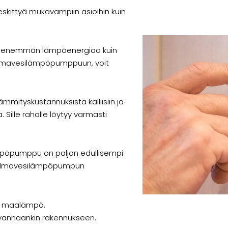
keskittyä mukavampiin asioihin kuin
i enemmän lämpöenergiaa kuin
 ilmavesilämpöpumppuun, voit
mmityskustannuksista kalliisiin ja
 Sille rahalle löytyy varmasti
pöpumppu on paljon edullisempi
. Ilmavesilämpöpumpun
en maalämpö.
vanhaankin rakennukseen.