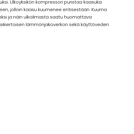
i. Ulkoyksikön kompressori puristaa kaasuksi
n, jolloin kaasu kuumenee entisestään. Kuuma
eksi ja näin ulkoilmasta saatu huomattava
esikiertoisen lämmönjakoverkon sekä käyttöveden