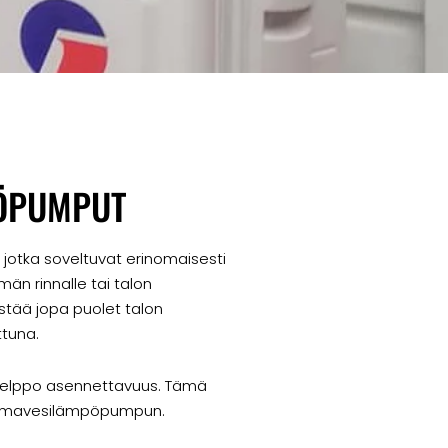
PÖPUMPUT
otka soveltuvat erinomaisesti
än rinnalle tai talon
stää jopa puolet talon
ttuna.
helppo asennettavuus. Tämä
n ilmavesilämpöpumpun.