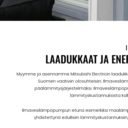
LAADUKKAAT JA EN
Myymme ja asennamme Mitsubishi Electricin laadukk
Suomen vaativiin olosuhteisiin. Ilmavesil
päälämmitysjärjestelmäksi. Ilmavesilämpöpum
lämmityskustannuksista kalli
Ilmavesilämpöpumpun etuna esimerkiksi maalämp
yhdistettynä edullisiin lämmityskustannuks