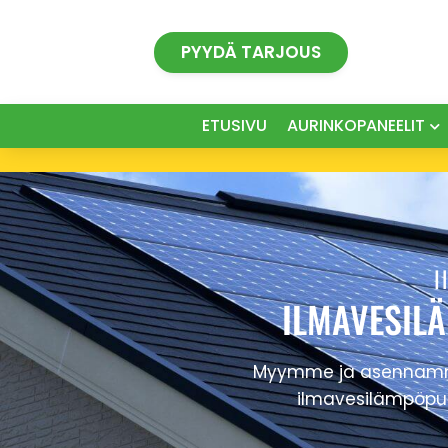
Siirry
sisältöön
PYYDÄ TARJOUS
ETUSIVU
AURINKOPANEELIT
I
ILMAVESIL
Myymme ja asennamme 
ilmavesilämpöpu