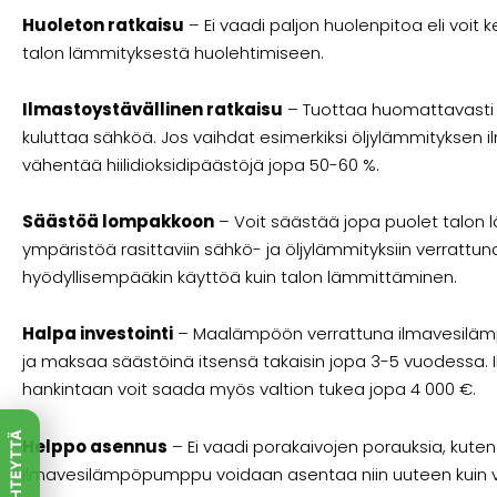
Huoleton ratkaisu
– Ei vaadi paljon huolenpitoa eli voit 
talon lämmityksestä huolehtimiseen.
Ilmastoystävällinen ratkaisu
– Tuottaa huomattavast
kuluttaa sähköä. Jos vaihdat esimerkiksi öljylämmityksen
vähentää hiilidioksidipäästöjä jopa 50-60 %.
Säästöä lompakkoon
– Voit säästää jopa puolet talon lä
ympäristöä rasittaviin sähkö- ja öljylämmityksiin verrattuna.
hyödyllisempääkin käyttöä kuin talon lämmittäminen.
Halpa investointi
– Maalämpöön verrattuna ilmavesiläm
ja maksaa säästöinä itsensä takaisin jopa 3-5 vuodessa
hankintaan voit saada myös valtion tukea jopa 4 000 €.
OTA YHTEYTTÄ
Helppo asennus
– Ei vaadi porakaivojen porauksia, kut
Ilmavesilämpöpumppu voidaan asentaa niin uuteen kuin 