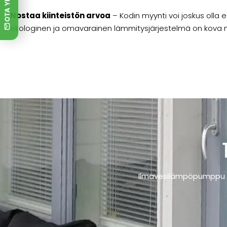
Nostaa kiinteistön arvoa
– Kodin myynti voi joskus olla ed
ekologinen ja omavarainen lämmitysjärjestelmä on kova my
Ilmavesilämpöpumppu väh