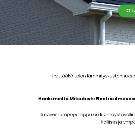
OT
Hirvittääkö talon lämmityskustannukse
Hanki meiltä Mitsubishi Electric ilma
Ilmavesilämpöpumppu on luontoystävällinen
kalliisiin ja ym