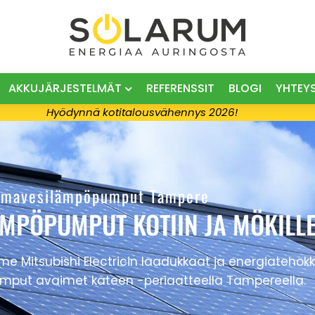
AKKUJÄRJESTELMÄT
REFERENSSIT
BLOGI
YHTEY
Hyödynnä kotitalousvähennys 2026!
lmavesilämpöpumput Tampere
ÄMPÖPUMPUT KOTIIN JA MÖKILL
Mitsubishi Electricin laadukkaat ja energiatehok
mput avaimet käteen -periaatteella Tampereella.