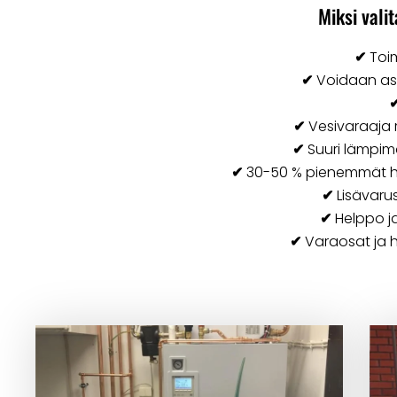
Miksi vali
✔
Toim
✔
Voidaan ase
✔
Vesivaraaja 
✔
Suuri lämpimän
✔
30-50 % pienemmät hiil
✔
Lisävaru
✔
Helppo j
✔
Varaosat ja h