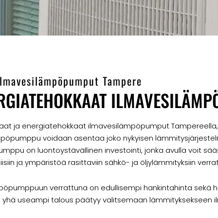
Ilmavesilämpöpumput Tampere
ERGIATEHOKKAAT ILMAVESILÄM
aat ja energiatehokkaat ilmavesilämpöpumput Tampereella, j
ämpöpumppu voidaan asentaa joko nykyisen lämmitysjärjestelm
ppu on luontoystävällinen investointi, jonka avulla voit sää
isiin ja ympäristöä rasittaviin sähkö- ja öljylämmityksiin verra
öpumppuun verrattuna on edullisempi hankintahinta sekä 
iin, yhä useampi talous päätyy valitsemaan lämmitykseksee