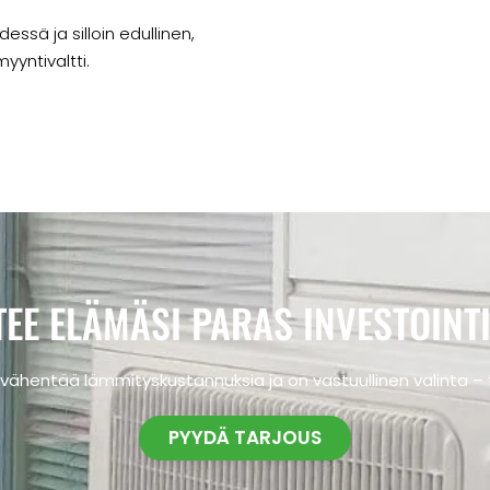
essä ja silloin edullinen,
yntivaltti.
TEE ELÄMÄSI PARAS INVESTOINTI
entää lämmityskustannuksia ja on vastuullinen valinta – to
PYYDÄ TARJOUS