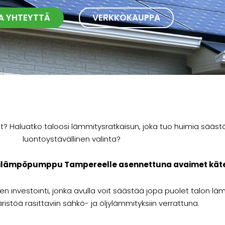
A YHTEYTTÄ
VERKKOKAUPPA
t? Haluatko taloosi lämmitysratkaisun, joka tuo huimia sääst
luontoystävällinen valinta?
vesilämpöpumppu Tampereelle asennettuna avaimet käte
 investointi, jonka avulla voit säästää jopa puolet talon lä
päristöä rasittaviin sähkö- ja öljylämmityksiin verrattuna.