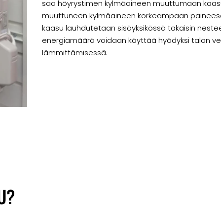
saa höyrystimen kylmäaineen muuttumaan kaasuks
muuttuneen kylmäaineen korkeampaan paineesee
kaasu lauhdutetaan sisäyksikössä takaisin neste
energiamäärä voidaan käyttää hyödyksi talon v
lämmittämisessä.
U?