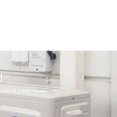
!
imi nyt ja kysy tarjous!